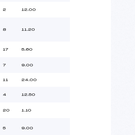
2
12.00
8
11.20
17
5.60
7
9.00
11
24.00
4
12.50
20
1.10
5
9.00