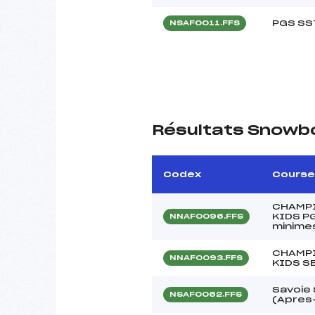
PGS SS
NSAF0011.FFS
Résultats Snowb
Codex
Course
CHAMPI
KIDS P
NNAF0096.FFS
minime
CHAMPI
NNAF0093.FFS
KIDS S
Savoie
NSAF0062.FFS
(Apres