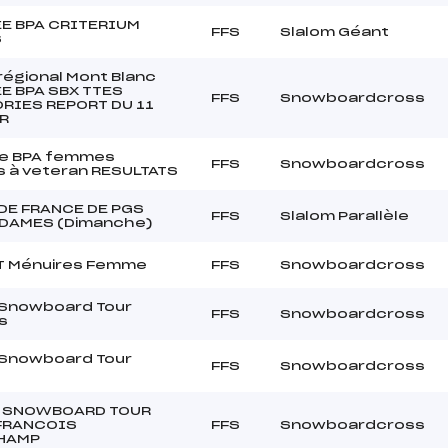
E BPA CRITERIUM
FFS
Slalom Géant
S
 régional Mont Blanc
E BPA SBX TTES
FFS
Snowboardcross
RIES REPORT DU 11
R
e BPA femmes
FFS
Snowboardcross
s à veteran RESULTATS
DE FRANCE DE PGS
FFS
Slalom Parallèle
 DAMES (Dimanche)
T Ménuires Femme
FFS
Snowboardcross
 Snowboard Tour
FFS
Snowboardcross
s
 Snowboard Tour
FFS
Snowboardcross
s
 SNOWBOARD TOUR
FRANCOIS
FFS
Snowboardcross
HAMP