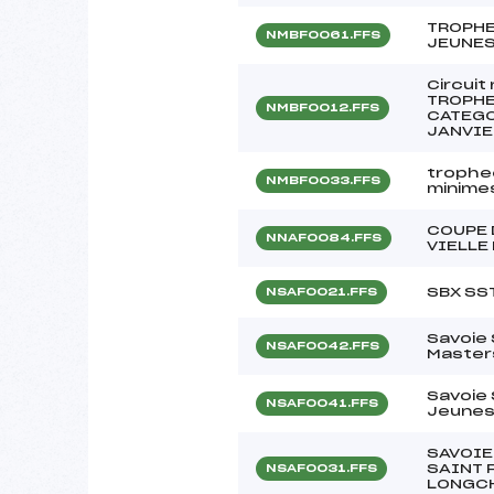
TROPHE
NMBF0061.FFS
JEUNE
Circuit
TROPHE
NMBF0012.FFS
CATEGO
JANVIE
trophe
NMBF0033.FFS
minime
COUPE 
NNAF0084.FFS
VIELLE
SBX SS
NSAF0021.FFS
Savoie
NSAF0042.FFS
Master
Savoie
NSAF0041.FFS
Jeune
SAVOIE
SAINT 
NSAF0031.FFS
LONGC