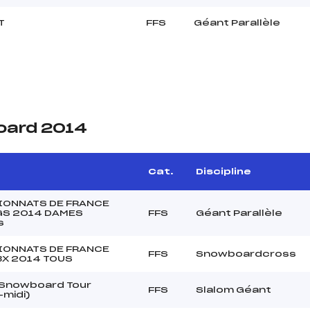
T
FFS
Géant Parallèle
oard 2014
Cat.
Discipline
ONNATS DE FRANCE
GS 2014 DAMES
FFS
Géant Parallèle
s
ONNATS DE FRANCE
FFS
Snowboardcross
BX 2014 TOUS
 Snowboard Tour
FFS
Slalom Géant
-midi)