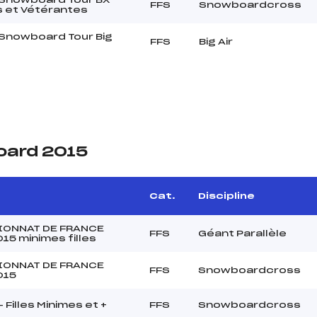
FFS
Snowboardcross
s et Vétérantes
 Snowboard Tour Big
FFS
Big Air
oard 2015
Cat.
Discipline
ONNAT DE FRANCE
FFS
Géant Parallèle
15 minimes filles
ONNAT DE FRANCE
FFS
Snowboardcross
015
 Filles Minimes et +
FFS
Snowboardcross