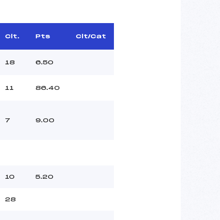
Clt.
Pts
Clt/Cat
18
6.50
11
86.40
7
9.00
10
5.20
28