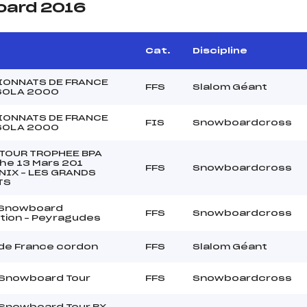
oard 2016
Cat.
Discipline
ONNATS DE FRANCE
FFS
Slalom Géant
SOLA 2000
ONNATS DE FRANCE
FIS
Snowboardcross
SOLA 2000
 TOUR TROPHEE BPA
he 13 Mars 201
FFS
Snowboardcross
IX – LES GRANDS
TS
t Snowboard
FFS
Snowboardcross
tion – Peyragudes
de France cordon
FFS
Slalom Géant
 Snowboard Tour
FFS
Snowboardcross
 Snowboard Tour BX