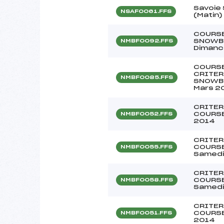
Savoie
NSAF0061.FFS
(Matin)
COURSE
SNOWB
NMBF0092.FFS
Dimanc
COURSE
CRITER
NMBF0085.FFS
SNOWB
Mars 2
CRITER
COURSE
NMBF0052.FFS
2014
CRITER
COURSE
NMBF0055.FFS
Samedi 
CRITER
COURSE
NMBF0058.FFS
Samedi 
CRITER
COURSE 
NMBF0051.FFS
2014