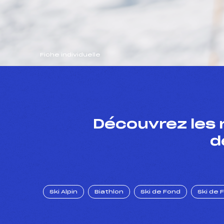
Fiche individuelle
Découvrez les 
d
Ski Alpin
Biathlon
Ski de Fond
Ski de 