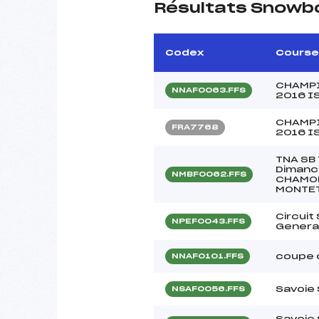
Résultats Snowb
Codex
Course
CHAMPI
NNAF0063.FFS
2016 I
CHAMPI
FRA7768
2016 I
TNA SB
Dimanc
NMBF0062.FFS
CHAMON
MONTE
Circui
NPEF0043.FFS
Genera
coupe 
NNAF0101.FFS
Savoie
NSAF0056.FFS
Savoie