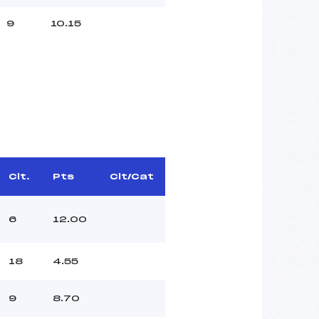
9
10.15
Clt.
Pts
Clt/Cat
6
12.00
18
4.55
9
8.70