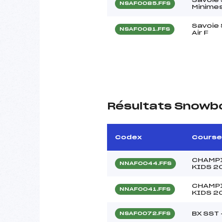
NSAF0085.FFS
Minime
Savoie
NSAF0081.FFS
Air F
Résultats Snowb
Codex
Course
CHAMPI
NNAF0044.FFS
KIDS 20
CHAMPI
NNAF0041.FFS
KIDS 2
BX SST –
NSAF0072.FFS