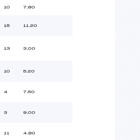
10
7.80
15
11.20
13
3.00
10
5.20
4
7.50
3
9.00
11
4.80