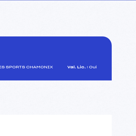
ES SPORTS CHAMONIX
Val. Lic. :
Oui