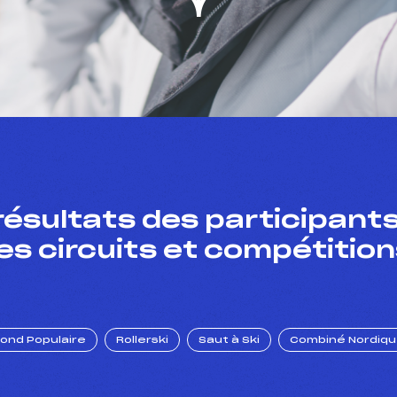
résultats des participants
es circuits et compétition
Fond Populaire
Rollerski
Saut à Ski
Combiné Nordiq