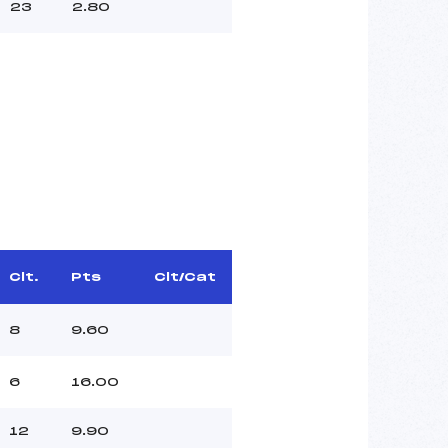
23
2.80
Clt.
Pts
Clt/Cat
8
9.60
6
16.00
12
9.90