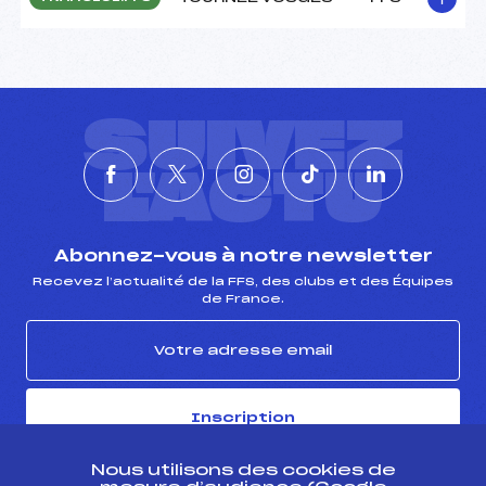
SUIVEZ
L'ACTU
Abonnez-vous à notre newsletter
Recevez l’actualité de la FFS, des clubs et des Équipes
de France.
Inscription
En cliquant sur « inscription », j’autorise la FFS à utiliser mon
Nous utilisons des cookies de
adresse email pour m’envoyer périodiquement la newsletter