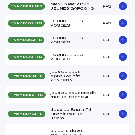
GRAND PRIX DES
FFS
TNAM0281.FFS
JEUNES GARCONS
TOURNEE DES
FFS
TNAM0161.FFS
VOSGES
TOURNEE DES
FFS
TNAM0151.FFS
VOSGES
TOURNEE DES
FFS
TNAM0141.FFS
VOSGES
jeux du saut
épreuve n°5
FFS
TMVM0032.FFS
VENTRON
jeux du saut crédit
FFS
TMVM0093.FFS
mutuel étape 4
Jeux du Saut n°4
Credit Mutuel
FFS
TMVM0071.FFS
K12m
skieurs de St
MAURICE sur