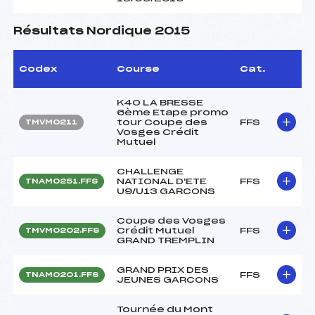
Résultats Nordique 2015
Codex
Course
Cat.
K40 LA BRESSE
6ème Etape promo
tour Coupe des
FFS
TMVM0211
Vosges Crédit
Mutuel
CHALLENGE
NATIONAL D'ETE
FFS
TNAM0251.FFS
U9/U13 GARCONS
Coupe des Vosges
Crédit Mutuel
FFS
TMVM0202.FFS
GRAND TREMPLIN
GRAND PRIX DES
FFS
TNAM0201.FFS
JEUNES GARCONS
Tournée du Mont