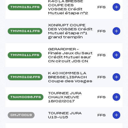
K40 LA BRESSE
COUPE DES
FFS
TMVM0151.FFS
VOSGES Crédit
Mutuel étape n°2
XONRUPT COUPE
DES VOSGES Crédit
FFS
TMVM0141.FFS
Mutuel étape n°1
grand tremplin
GERARDMER –
Finale Jeux du Saut
FFS
TMVM0111.FFS
Crédit Mutuel saur
CN circuit JDS CN
K 40 HOMMES LA
BRESSE LISPACH
FFS
TMVM0102.FFS
Coupe des Vosges
TOURNEE JURA
CHAUX NEUVE
FFS
TNAM0096.FFS
18/02/2017
TOURNEE JURA
FFS
CMJT0019
U13-U15