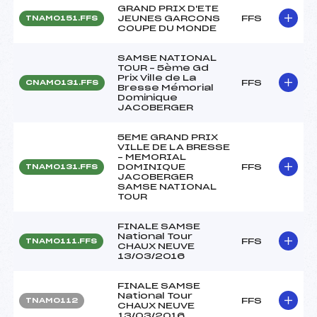
GRAND PRIX D'ETE
JEUNES GARCONS
FFS
TNAM0151.FFS
COUPE DU MONDE
SAMSE NATIONAL
TOUR – 5ème Gd
Prix Ville de La
FFS
CNAM0131.FFS
Bresse Mémorial
Dominique
JACOBERGER
5EME GRAND PRIX
VILLE DE LA BRESSE
– MEMORIAL
DOMINIQUE
FFS
TNAM0131.FFS
JACOBERGER
SAMSE NATIONAL
TOUR
FINALE SAMSE
National Tour
FFS
TNAM0111.FFS
CHAUX NEUVE
13/03/2016
FINALE SAMSE
National Tour
FFS
TNAM0112
CHAUX NEUVE
13/03/2016