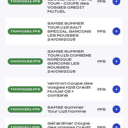
FFS
TMVM0241.FFS
TOUR – COUPE des
VOSGES CREDIT
MUTUEL
SAMSE SUMMER
TOUR U15 SAUT
SPECIAL GARCONS
FFS
TNAM0261.FFS
LES ROUSSES
24/09/2016
SAMSE SUMMER
TOUR U15 COMBINE
NORDIQUE
FFS
CNAM0162.FFS
GARCONS LES
ROUSSES
24/09/2016
Ventron Coupe des
Vosges K28 Crédit
FFS
TMVM0232.FFS
Mutuel 05 +
combiné
SAMSE Summer
FFS
TNAM0251.FFS
Tour U15 homme
Gérardmer Coupe
des Vosges Crédit
FFS
TMVM0211.FFS