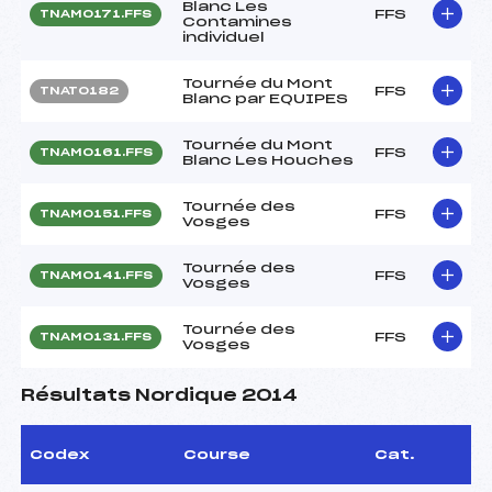
Blanc Les
FFS
TNAM0171.FFS
Contamines
individuel
Tournée du Mont
FFS
TNAT0182
Blanc par EQUIPES
Tournée du Mont
FFS
TNAM0161.FFS
Blanc Les Houches
Tournée des
FFS
TNAM0151.FFS
Vosges
Tournée des
FFS
TNAM0141.FFS
Vosges
Tournée des
FFS
TNAM0131.FFS
Vosges
Résultats Nordique 2014
Codex
Course
Cat.