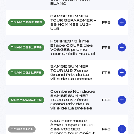
BLANC
SAMSE SUMMER
TOUR GERARDMER –
FFS
TNAM0282.FFS
SS HOMMES U13-
U15
HOMMES : 3 ème
Etape COUPE des
FFS
TMVM0231.FFS
VOSGES promo
tour Crédit Mutuel
SAMSE SUMMER
TOUR U15 7ème
FFS
TNAM0211.FFS
Grand Prix de La
Ville de La Bresse
Combiné Nordique
SAMSE SUMMER
TOUR U15 7ème
FFS
CNAM0131.FFS
Grand Prix de La
Ville de La Bresse
K40 Hommes 2
ème Etape COUPE
des VOSGES
FFS
TMVM0171
promo tour Crédit