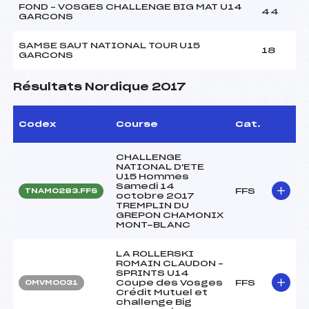
FOND – VOSGES CHALLENGE BIG MAT U14
44
GARCONS
SAMSE SAUT NATIONAL TOUR U15
18
GARCONS
Résultats Nordique 2017
Codex
Course
Cat.
CHALLENGE
NATIONAL D'ETE
U15 Hommes
Samedi 14
FFS
TNAM0283.FFS
octobre 2017
TREMPLIN DU
GREPON CHAMONIX
MONT-BLANC
LA ROLLERSKI
ROMAIN CLAUDON –
SPRINTS U14
Coupe des Vosges
FFS
OMVM0031
Crédit Mutuel et
challenge Big