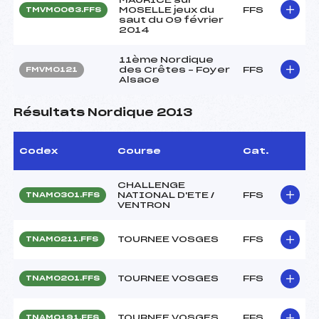
MOSELLE jeux du
FFS
TMVM0063.FFS
saut du 09 février
2014
11ème Nordique
des Crêtes – Foyer
FFS
FMVM0121
Alsace
Résultats Nordique 2013
Codex
Course
Cat.
CHALLENGE
NATIONAL D'ETE /
FFS
TNAM0301.FFS
VENTRON
TOURNEE VOSGES
FFS
TNAM0211.FFS
TOURNEE VOSGES
FFS
TNAM0201.FFS
TOURNEE VOSGES
FFS
TNAM0191.FFS