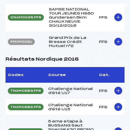
SAMSE NATIONAL
TOUR JEUNES HS60
Gundersen 5km
FFS
CNAM0025.FFS
CHAUX NEUVE
30/12/2016
Grand Prix de La
Bresse Crédit
FFS
FMVM0021
Mutuel n°2
Résultats Nordique 2016
Codex
Course
Cat.
Challenge National
FFS
TNAM0283.FFS
d'été U17
Challenge National
FFS
TNAM0282.FFS
d'été U15
5 eme etape à
BUSSANG Saut
Special K30 PROMO