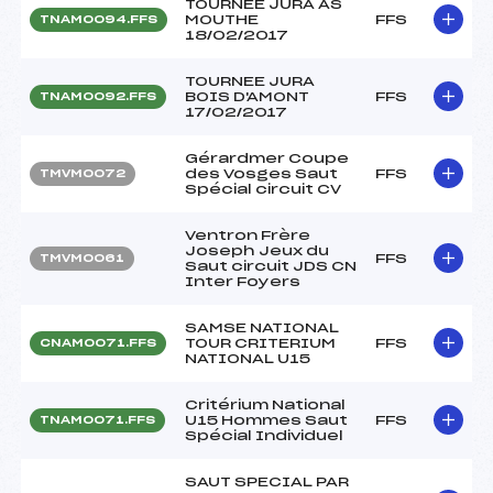
TOURNEE JURA AS
MOUTHE
FFS
TNAM0094.FFS
18/02/2017
TOURNEE JURA
BOIS D'AMONT
FFS
TNAM0092.FFS
17/02/2017
Gérardmer Coupe
des Vosges Saut
FFS
TMVM0072
Spécial circuit CV
Ventron Frère
Joseph Jeux du
FFS
TMVM0061
Saut circuit JDS CN
Inter Foyers
SAMSE NATIONAL
TOUR CRITERIUM
FFS
CNAM0071.FFS
NATIONAL U15
Critérium National
U15 Hommes Saut
FFS
TNAM0071.FFS
Spécial Individuel
SAUT SPECIAL PAR