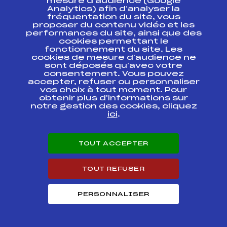
mesure d’audience (Google
de la FFS, qui peut contenir des offres commerciales et
promotionnelles de la FFS ou de ses partenaires. Pour plus
Analytics) afin d’analyser la
d’informations sur les modalités d’exercice de vos droits et
fréquentation du site, vous
la gestion de vos données, cliquez
ici
proposer du contenu vidéo et les
performances du site, ainsi que des
cookies permettant le
fonctionnement du site. Les
cookies de mesure d’audience ne
sont déposés qu’avec votre
consentement. Vous pouvez
accepter, refuser ou personnaliser
vos choix à tout moment. Pour
CONTACT
obtenir plus d'informations sur
notre gestion des cookies, cliquez
ESPACE PRESSE
ici
.
Ressources
TOUT ACCEPTER
Pass’Neige
Projet sportif fédéral
TOUT REFUSER
Projet de performance fédéral
Antidopage
Pôle Développement, Formation, Suivi
PERSONNALISER
Scientifique
Listes ministérielles
Pôle vie de l’athlète