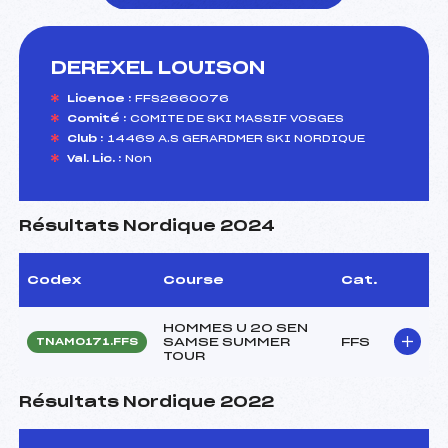
DEREXEL LOUISON
foi(s) le ski
Licence :
FFS2660076
Comité :
COMITE DE SKI MASSIF VOSGES
Club :
14469 A.S GERARDMER SKI NORDIQUE
Val. Lic. :
Non
Résultats Nordique 2024
Codex
Course
Cat.
HOMMES U 20 SEN
SAMSE SUMMER
FFS
TNAM0171.FFS
TOUR
Résultats Nordique 2022