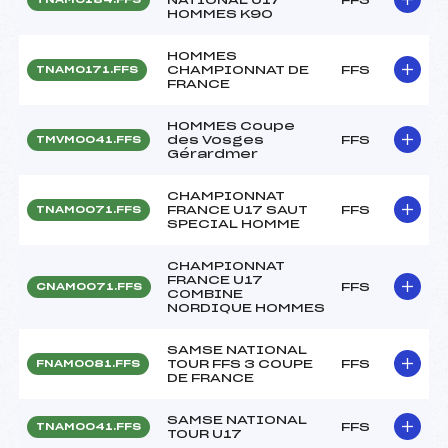
HOMMES K90
HOMMES
CHAMPIONNAT DE
FFS
TNAM0171.FFS
FRANCE
HOMMES Coupe
des Vosges
FFS
TMVM0041.FFS
Gérardmer
CHAMPIONNAT
FRANCE U17 SAUT
FFS
TNAM0071.FFS
SPECIAL HOMME
CHAMPIONNAT
FRANCE U17
FFS
CNAM0071.FFS
COMBINE
NORDIQUE HOMMES
SAMSE NATIONAL
TOUR FFS 3 COUPE
FFS
FNAM0081.FFS
DE FRANCE
SAMSE NATIONAL
FFS
TNAM0041.FFS
TOUR U17