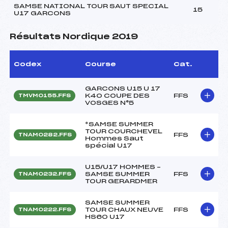
SAMSE NATIONAL TOUR SAUT SPECIAL
15
U17 GARCONS
Résultats Nordique 2019
Codex
Course
Cat.
GARCONS U15 U 17
K40 COUPE DES
FFS
TMVM0155.FFS
VOSGES N°5
*SAMSE SUMMER
TOUR COURCHEVEL
FFS
TNAM0282.FFS
Hommes Saut
spécial U17
U15/U17 HOMMES –
SAMSE SUMMER
FFS
TNAM0232.FFS
TOUR GERARDMER
SAMSE SUMMER
TOUR CHAUX NEUVE
FFS
TNAM0222.FFS
HS60 U17