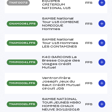
EQUIPES
FFS
TNAT0072
CRITERIUM
NATIONAL U15
SAMSE National
Tour U15 COMBINE
FFS
CNAM0061.FFS
NORDIQUE
Hommes
SAMSE National
Tour U15 Hommes
FFS
TNAM0061.FFS
LES CONTAMINES
K40 GARCONS La
Bresse Coupe des
FFS
TMVM0041.FFS
Vosges Crédit
Mutuel
Ventron Frère
Joseph Jeux du
FFS
TMVM0031.FFS
Saut Crédit Mutuel
circuit JDS
SAMSE NATIONAL
TOUR JEUNES HS60
FFS
TNAM0021.FFS
HOMMES CHAUX
NEUVE 30/12/2016