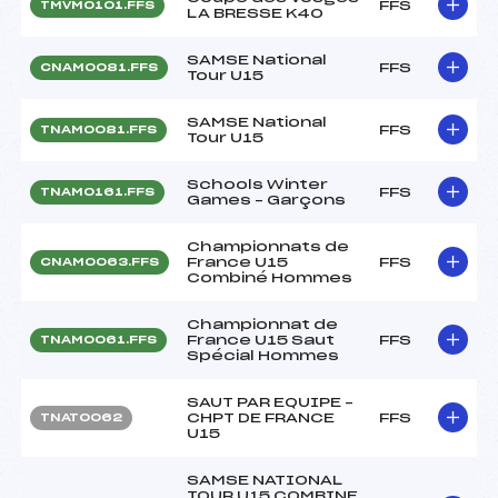
FFS
TMVM0101.FFS
LA BRESSE K40
SAMSE National
FFS
CNAM0081.FFS
Tour U15
SAMSE National
FFS
TNAM0081.FFS
Tour U15
Schools Winter
FFS
TNAM0161.FFS
Games – Garçons
Championnats de
France U15
FFS
CNAM0063.FFS
Combiné Hommes
Championnat de
France U15 Saut
FFS
TNAM0061.FFS
Spécial Hommes
SAUT PAR EQUIPE –
CHPT DE FRANCE
FFS
TNAT0062
U15
SAMSE NATIONAL
TOUR U15 COMBINE