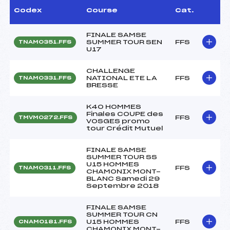
Codex
Course
Cat.
FINALE SAMSE
SUMMER TOUR SEN
FFS
TNAM0351.FFS
U17
CHALLENGE
NATIONAL ETE LA
FFS
TNAM0331.FFS
BRESSE
K40 HOMMES
Finales COUPE des
FFS
TMVM0272.FFS
VOSGES promo
tour Crédit Mutuel
FINALE SAMSE
SUMMER TOUR SS
U15 HOMMES
FFS
TNAM0311.FFS
CHAMONIX MONT-
BLANC Samedi 29
Septembre 2018
FINALE SAMSE
SUMMER TOUR CN
U15 HOMMES
FFS
CNAM0181.FFS
CHAMONIX MONT-