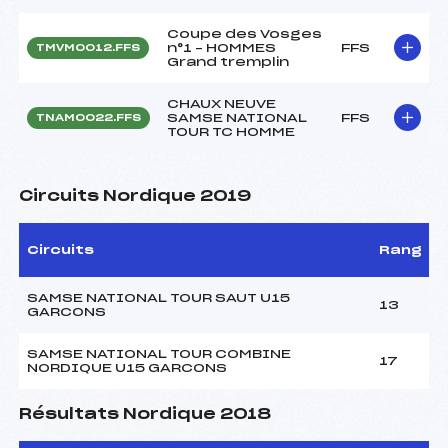
Coupe des Vosges
n°1 – HOMMES
FFS
TMVM0012.FFS
Grand tremplin
CHAUX NEUVE
SAMSE NATIONAL
FFS
TNAM0022.FFS
TOUR TC HOMME
Circuits Nordique 2019
Circuits
Rang
SAMSE NATIONAL TOUR SAUT U15
13
GARCONS
SAMSE NATIONAL TOUR COMBINE
17
NORDIQUE U15 GARCONS
Résultats Nordique 2018