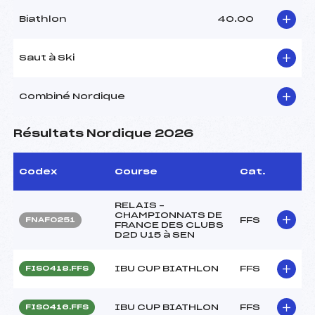
Biathlon
40.00
Saut à Ski
Combiné Nordique
Résultats Nordique 2026
Codex
Course
Cat.
RELAIS –
CHAMPIONNATS DE
FFS
FNAF0251
FRANCE DES CLUBS
D2D U15 à SEN
IBU CUP BIATHLON
FFS
FIS0418.FFS
IBU CUP BIATHLON
FFS
FIS0416.FFS