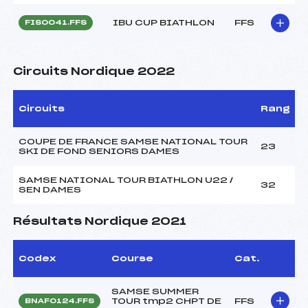
IBU CUP BIATHLON
FFS
FIS0041.FFS
Circuits Nordique 2022
Circuits
Rang
COUPE DE FRANCE SAMSE NATIONAL TOUR
23
SKI DE FOND SENIORS DAMES
SAMSE NATIONAL TOUR BIATHLON U22 /
32
SEN DAMES
Résultats Nordique 2021
Codex
Course
Cat.
SAMSE SUMMER
TOUR tmp2 CHPT DE
FFS
BNAF0124.FFS