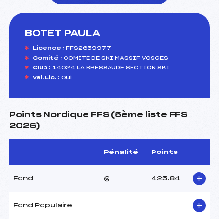
BOTET PAULA
foi(s) le ski
Licence :
FFS2659977
Comité :
COMITE DE SKI MASSIF VOSGES
Club :
14024 LA BRESSAUDE SECTION SKI
Val. Lic. :
Oui
Points Nordique FFS (5ème liste FFS
2026)
Pénalité
Points
Fond
@
425.84
Fond Populaire