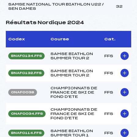
SAMSE NATIONAL TOUR BIATHLON U22 /
32
SEN DAMES
Résultats Nordique 2024
Codex
Course
Cat.
SAMSE BIATHLON
FFS
BNAF0134.FFS
SUMMER TOUR 2
SAMSE BIATHLON
FFS
BNAF0132.FFS
SUMMER TOUR 2
CHAMPIONNATS DE
FRANCE DE SKI DE
FFS
ONAF0038
FOND D'ETE
CHAMPIONNATS DE
FRANCE DE SKI DE
FFS
ONAF0034.FFS
FOND D'ETE
SAMSE BIATHLON
FFS
BNAF0114.FFS
SUMMER TOUR 1