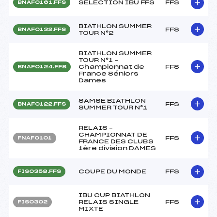
SELECTION IBU FFS
FFS
BNAF0161.FFS
BIATHLON SUMMER
FFS
BNAF0132.FFS
TOUR N°2
BIATHLON SUMMER
TOUR N°1 –
Championnat de
FFS
BNAF0124.FFS
France Séniors
Dames
SAMSE BIATHLON
FFS
BNAF0122.FFS
SUMMER TOUR N°1
RELAIS –
CHAMPIONNAT DE
FFS
FNAF0101
FRANCE DES CLUBS
1ère division DAMES
COUPE DU MONDE
FFS
FIS0358.FFS
IBU CUP BIATHLON
RELAIS SINGLE
FFS
FIS0302
MIXTE