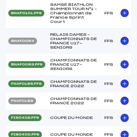
SAMSE BIATHLON
SUMMER TOUR N°1 –
Championnat de
FFS
BNAF0101.FFS
France Sprint
Court
RELAIS DAMES –
CHAMPIONNATS DE
FFS
BNAF0094
FRANCE U17-
SENIORS
CHAMPIONNATS DE
FRANCE U17-
FFS
BNAF0093.FFS
SENIORS
CHAMPIONNATS DE
FFS
FNAF0185.FFS
FRANCE 2022
CHAMPIONNATS DE
FFS
FNAF0188
FRANCE 2022
COUPE DU MONDE
FFS
FIS0402.FFS
COUPE DU MONDE
FFS
FIS0400.FFS