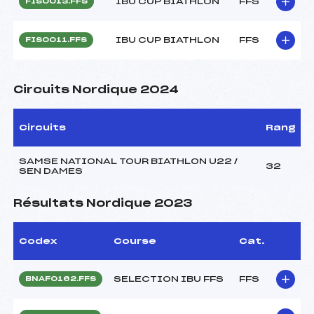
IBU CUP BIATHLON
FFS
FIS0013.FFS
IBU CUP BIATHLON
FFS
FIS0011.FFS
Circuits Nordique 2024
Circuits
Rang
SAMSE NATIONAL TOUR BIATHLON U22 /
32
SEN DAMES
Résultats Nordique 2023
Codex
Course
Cat.
SELECTION IBU FFS
FFS
BNAF0162.FFS