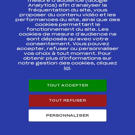
mesure d’audience (Google
Analytics) afin d’analyser la
fréquentation du site, vous
proposer du contenu vidéo et les
Circuits Nordique 2020
performances du site, ainsi que des
cookies permettant le
fonctionnement du site. Les
Circuits
Rang
cookies de mesure d’audience ne
sont déposés qu’avec votre
consentement. Vous pouvez
SAMSE NATIONAL TOUR BIATHLON U21 /
accepter, refuser ou personnaliser
1
SEN DAMES
vos choix à tout moment. Pour
obtenir plus d'informations sur
notre gestion des cookies, cliquez
Résultats Nordique 2019
ici
.
Codex
Course
Cat.
TOUT ACCEPTER
SAMSE BIATHLON
SUMMER TOUR FFS-
TOUT REFUSER
FFS
BNAF0174.FFS
CHPT DE FRANCE
Seniors
PERSONNALISER
SAMSE BIATHLON
SUMMER TOUR FFS-
FFS
BNAF0171.FFS
CHPT DE FRANCE
Seniors