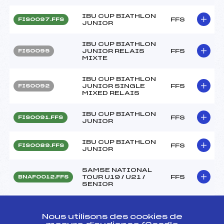
IBU CUP BIATHLON
FFS
FIS0097.FFS
JUNIOR
IBU CUP BIATHLON
JUNIOR RELAIS
FFS
FIS0095
MIXTE
IBU CUP BIATHLON
JUNIOR SINGLE
FFS
FIS0092
MIXED RELAIS
IBU CUP BIATHLON
FFS
FIS0091.FFS
JUNIOR
IBU CUP BIATHLON
FFS
FIS0089.FFS
JUNIOR
SAMSE NATIONAL
TOUR U19 / U21 /
FFS
BNAF0012.FFS
SENIOR
SAMSE NATIONAL
TOUR U19 / U21 /
FFS
BNAF0011.FFS
Nous utilisons des cookies de
SENIOR