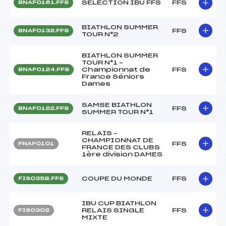
SELECTION IBU FFS
FFS
BNAF0161.FFS
BIATHLON SUMMER
FFS
BNAF0132.FFS
TOUR N°2
BIATHLON SUMMER
TOUR N°1 –
Championnat de
FFS
BNAF0124.FFS
France Séniors
Dames
SAMSE BIATHLON
FFS
BNAF0122.FFS
SUMMER TOUR N°1
RELAIS –
CHAMPIONNAT DE
FFS
FNAF0101
FRANCE DES CLUBS
1ère division DAMES
COUPE DU MONDE
FFS
FIS0358.FFS
IBU CUP BIATHLON
RELAIS SINGLE
FFS
FIS0302
MIXTE