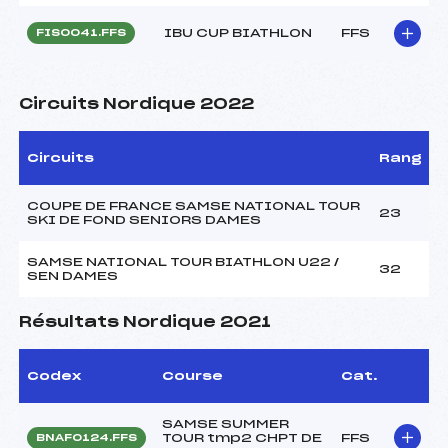
IBU CUP BIATHLON
FFS
FIS0041.FFS
Circuits Nordique 2022
Circuits
Rang
COUPE DE FRANCE SAMSE NATIONAL TOUR
23
SKI DE FOND SENIORS DAMES
SAMSE NATIONAL TOUR BIATHLON U22 /
32
SEN DAMES
Résultats Nordique 2021
Codex
Course
Cat.
SAMSE SUMMER
TOUR tmp2 CHPT DE
FFS
BNAF0124.FFS