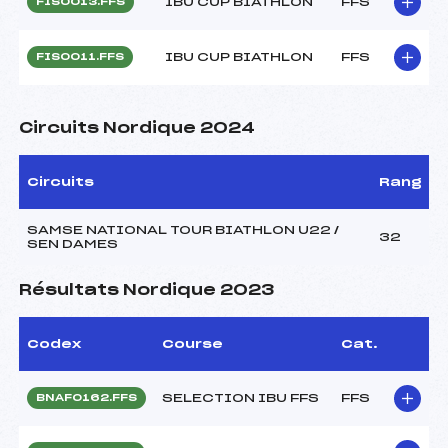
IBU CUP BIATHLON
FFS
FIS0013.FFS
IBU CUP BIATHLON
FFS
FIS0011.FFS
Circuits Nordique 2024
Circuits
Rang
SAMSE NATIONAL TOUR BIATHLON U22 /
32
SEN DAMES
Résultats Nordique 2023
Codex
Course
Cat.
SELECTION IBU FFS
FFS
BNAF0162.FFS