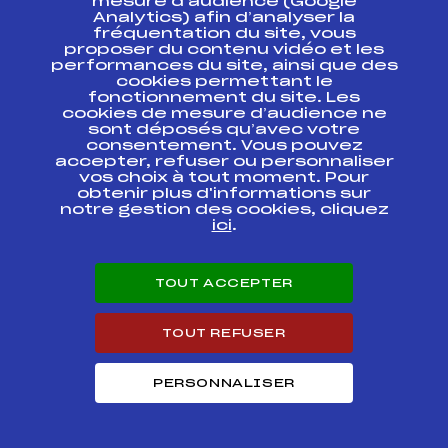
mesure d’audience (Google
Analytics) afin d’analyser la
fréquentation du site, vous
proposer du contenu vidéo et les
Circuits Nordique 2020
performances du site, ainsi que des
cookies permettant le
fonctionnement du site. Les
Circuits
Rang
cookies de mesure d’audience ne
sont déposés qu’avec votre
consentement. Vous pouvez
SAMSE NATIONAL TOUR BIATHLON U21 /
accepter, refuser ou personnaliser
1
SEN DAMES
vos choix à tout moment. Pour
obtenir plus d'informations sur
notre gestion des cookies, cliquez
Résultats Nordique 2019
ici
.
Codex
Course
Cat.
TOUT ACCEPTER
SAMSE BIATHLON
SUMMER TOUR FFS-
TOUT REFUSER
FFS
BNAF0174.FFS
CHPT DE FRANCE
Seniors
PERSONNALISER
SAMSE BIATHLON
SUMMER TOUR FFS-
FFS
BNAF0171.FFS
CHPT DE FRANCE
Seniors