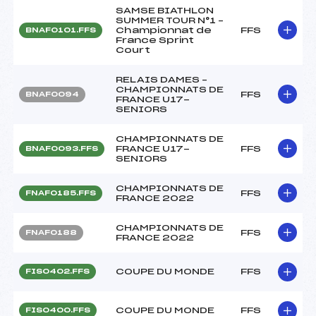
SAMSE BIATHLON
SUMMER TOUR N°1 –
Championnat de
FFS
BNAF0101.FFS
France Sprint
Court
RELAIS DAMES –
CHAMPIONNATS DE
FFS
BNAF0094
FRANCE U17-
SENIORS
CHAMPIONNATS DE
FRANCE U17-
FFS
BNAF0093.FFS
SENIORS
CHAMPIONNATS DE
FFS
FNAF0185.FFS
FRANCE 2022
CHAMPIONNATS DE
FFS
FNAF0188
FRANCE 2022
COUPE DU MONDE
FFS
FIS0402.FFS
COUPE DU MONDE
FFS
FIS0400.FFS