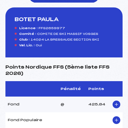
BOTET PAULA
foi(s) le ski
Licence :
FFS2659977
Comité :
COMITE DE SKI MASSIF VOSGES
Club :
14024 LA BRESSAUDE SECTION SKI
Val. Lic. :
Oui
Points Nordique FFS (5ème liste FFS
2026)
Pénalité
Points
Fond
@
425.84
Fond Populaire