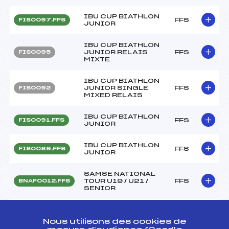
IBU CUP BIATHLON
FFS
FIS0097.FFS
JUNIOR
IBU CUP BIATHLON
JUNIOR RELAIS
FFS
FIS0095
MIXTE
IBU CUP BIATHLON
JUNIOR SINGLE
FFS
FIS0092
MIXED RELAIS
IBU CUP BIATHLON
FFS
FIS0091.FFS
JUNIOR
IBU CUP BIATHLON
FFS
FIS0089.FFS
JUNIOR
SAMSE NATIONAL
TOUR U19 / U21 /
FFS
BNAF0012.FFS
SENIOR
SAMSE NATIONAL
TOUR U19 / U21 /
FFS
BNAF0011.FFS
Nous utilisons des cookies de
SENIOR