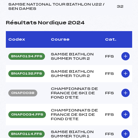
SAMSE NATIONAL TOUR BIATHLON U22 /
32
SEN DAMES
Résultats Nordique 2024
Codex
Course
Cat.
SAMSE BIATHLON
FFS
BNAF0134.FFS
SUMMER TOUR 2
SAMSE BIATHLON
FFS
BNAF0132.FFS
SUMMER TOUR 2
CHAMPIONNATS DE
FRANCE DE SKI DE
FFS
ONAF0038
FOND D'ETE
CHAMPIONNATS DE
FRANCE DE SKI DE
FFS
ONAF0034.FFS
FOND D'ETE
SAMSE BIATHLON
FFS
BNAF0114.FFS
SUMMER TOUR 1