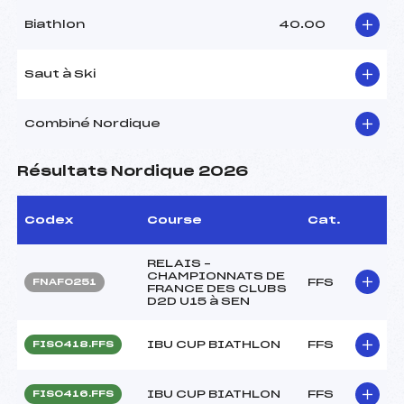
Biathlon
40.00
Saut à Ski
Combiné Nordique
Résultats Nordique 2026
Codex
Course
Cat.
RELAIS –
CHAMPIONNATS DE
FFS
FNAF0251
FRANCE DES CLUBS
D2D U15 à SEN
IBU CUP BIATHLON
FFS
FIS0418.FFS
IBU CUP BIATHLON
FFS
FIS0416.FFS