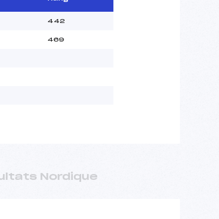
442
469
ultats Nordique