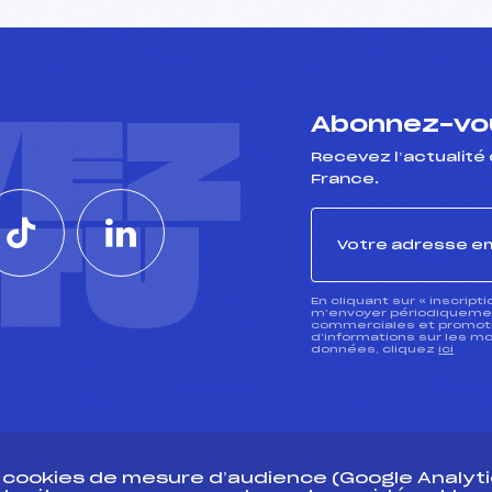
VEZ
Abonnez-vou
Recevez l’actualité 
France.
CTU
En cliquant sur « inscript
m’envoyer périodiquement
commerciales et promotio
d’informations sur les mo
données, cliquez
ici
s cookies de mesure d’audience (Google Analytic