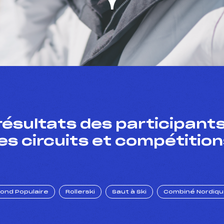
résultats des participants
es circuits et compétition
Fond Populaire
Rollerski
Saut à Ski
Combiné Nordiq