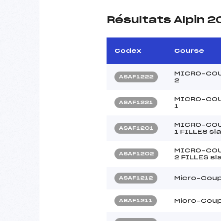
Résultats Alpin 2
Codex
Course
MICRO-COU
ASAF1222
2
MICRO-COU
ASAF1221
1
MICRO-COU
ASAF1201
1 FILLES sl
MICRO-COU
ASAF1202
2 FILLES sl
Micro-Coup
ASAF1212
Micro-Coup
ASAF1211