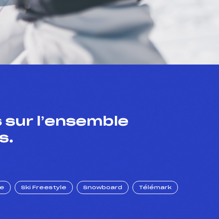
 sur l’ensemble
s.
ue
Ski Freestyle
Snowboard
Télémark