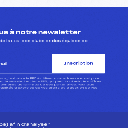
s à notre newsletter
de la FFS, des clubs et des Équipes de
Inscription
ion », j’autorise la FFS à utiliser mon adresse email pour
 la newsletter de la FFS, qui peut contenir des offres
nnelles de la FFS ou de ses partenaires. Pour plus
dalités d’exercice de vos droits et la gestion de vos
s) afin d’analyser