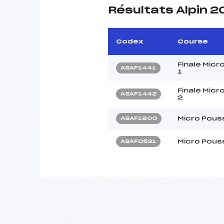
Résultats Alpin 2
Codex
Course
Finale Mic
ASAF1441
1
Finale Mic
ASAF1442
2
Micro Pous
ASAF1800
Micro Pous
ASAF0531