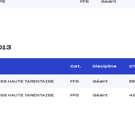
PE
FFS
Géant
013
Cat.
Discipline
Cl
SS HAUTE TARENTAISE
FFS
Géant
55
SS HAUTE TARENTAISE
FFS
Géant
4