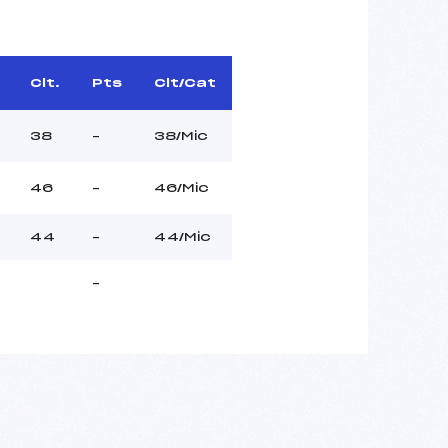
Clt.
Pts
Clt/Cat
38
–
38/Mic
46
–
46/Mic
44
–
44/Mic
–