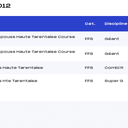
012
Cat.
Discipline
ropouss Haute Tarentaise Course
FFS
Géant
ropouss Haute Tarentaise Course
FFS
Géant
s Haute Tarentaise
FFS
Combi R
s Hte Tarentaise
FFS
Super G