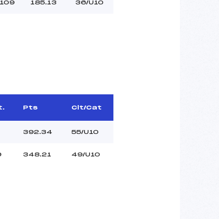
109
185.13
36/U10
t.
Pts
Clt/Cat
392.34
55/U10
9
348.21
49/U10