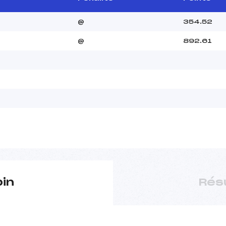
@
354.52
@
892.61
pin
Rés