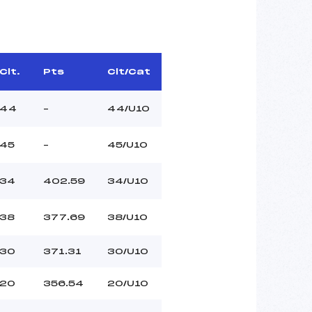
Clt.
Pts
Clt/Cat
44
–
44/U10
45
–
45/U10
34
402.59
34/U10
38
377.69
38/U10
30
371.31
30/U10
20
356.54
20/U10