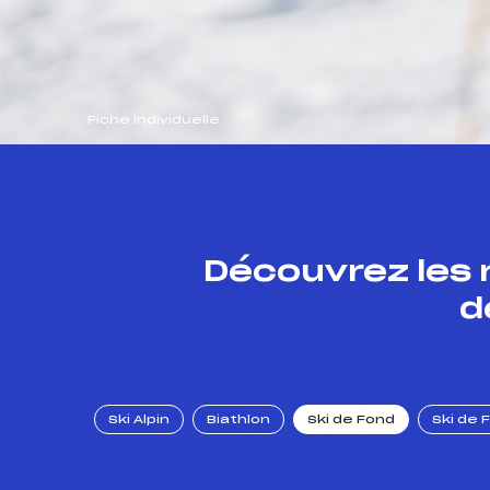
Fiche individuelle
Découvrez les 
d
Ski Alpin
Biathlon
Ski de Fond
Ski de 