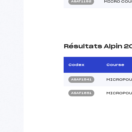
MICRO COU
ASAT1192
Résultats Alpin 2
Codex
Course
MICROPOU
ASAF1541
MICROPOU
ASAF1651