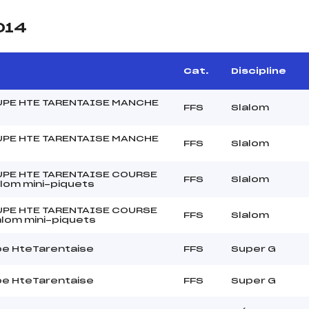
014
Cat.
Discipline
PE HTE TARENTAISE MANCHE
FFS
Slalom
PE HTE TARENTAISE MANCHE
FFS
Slalom
PE HTE TARENTAISE COURSE
FFS
Slalom
alom mini-piquets
PE HTE TARENTAISE COURSE
FFS
Slalom
alom mini-piquets
e HteTarentaise
FFS
Super G
e HteTarentaise
FFS
Super G