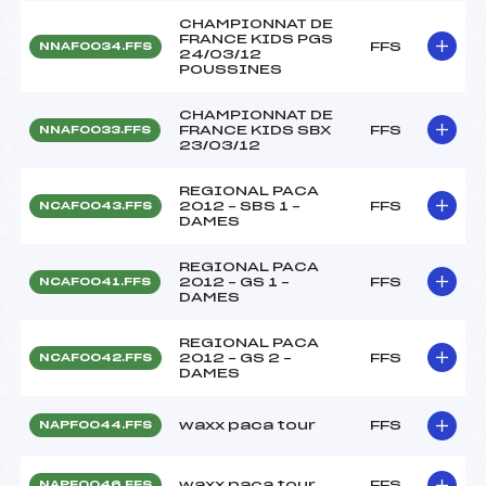
CHAMPIONNAT DE
FRANCE KIDS PGS
FFS
NNAF0034.FFS
24/03/12
POUSSINES
CHAMPIONNAT DE
FRANCE KIDS SBX
FFS
NNAF0033.FFS
23/03/12
REGIONAL PACA
2012 – SBS 1 –
FFS
NCAF0043.FFS
DAMES
REGIONAL PACA
2012 – GS 1 –
FFS
NCAF0041.FFS
DAMES
REGIONAL PACA
2012 – GS 2 –
FFS
NCAF0042.FFS
DAMES
waxx paca tour
FFS
NAPF0044.FFS
waxx paca tour
FFS
NAPF0046.FFS