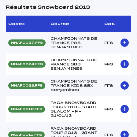
Résultats Snowboard 2013
Codex
Course
Cat.
CHAMPIONNATS DE
FRANCE PGS
FFS
NNAF0027.FFS
BENJAMINES
CHAMPIONNATS DE
FRANCE SBS
FFS
NNAF0024.FFS
BENJAMINES
CHAMPIONNATS DE
FRANCE KIDS SBX
FFS
NNAF0022.FFS
benjamines
PACA SNOWBOARD
TOUR 2013 – GIANT
FFS
NCAF0012.FFS
SLALOM – F –
21/01/13
PACA SNOWBOARD
TOUR 2013 – GIANT
FFS
NCAF0011.FFS
SLALOM – F –