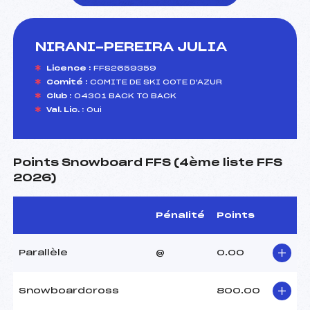
NIRANI-PEREIRA JULIA
foi(s) le ski
Licence :
FFS2659359
Comité :
COMITE DE SKI COTE D'AZUR
Club :
04301 BACK TO BACK
Val. Lic. :
Oui
Points Snowboard FFS (4ème liste FFS
2026)
Pénalité
Points
Parallèle
@
0.00
Snowboardcross
800.00