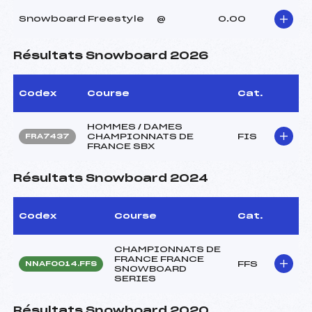
Snowboard Freestyle
@
0.00
Résultats Snowboard 2026
Codex
Course
Cat.
HOMMES / DAMES
CHAMPIONNATS DE
FIS
FRA7437
FRANCE SBX
Résultats Snowboard 2024
Codex
Course
Cat.
CHAMPIONNATS DE
FRANCE FRANCE
FFS
NNAF0014.FFS
SNOWBOARD
SERIES
Résultats Snowboard 2020