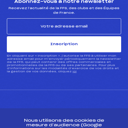
Abonnez-vous à notre newsletter
Recevez l’actualité de la FFS, des clubs et des Équipes
de France.
Inscription
En cliquant sur « inscription », j’autorise la FFS à utiliser mon
adresse email pour m’envoyer périodiquement la newsletter
de la FFS, qui peut contenir des offres commerciales et
promotionnelles de la FFS ou de ses partenaires. Pour plus
d’informations sur les modalités d’exercice de vos droits et
la gestion de vos données, cliquez
ici
CONTACT
Nous utilisons des cookies de
ESPACE PRESSE
mesure d’audience (Google