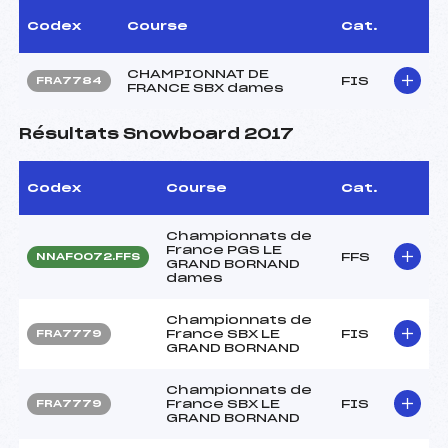
Codex
Course
Cat.
CHAMPIONNAT DE
FIS
FRA7784
FRANCE SBX dames
Résultats Snowboard 2017
Codex
Course
Cat.
Championnats de
France PGS LE
FFS
NNAF0072.FFS
GRAND BORNAND
dames
Championnats de
France SBX LE
FIS
FRA7779
GRAND BORNAND
Championnats de
France SBX LE
FIS
FRA7779
GRAND BORNAND