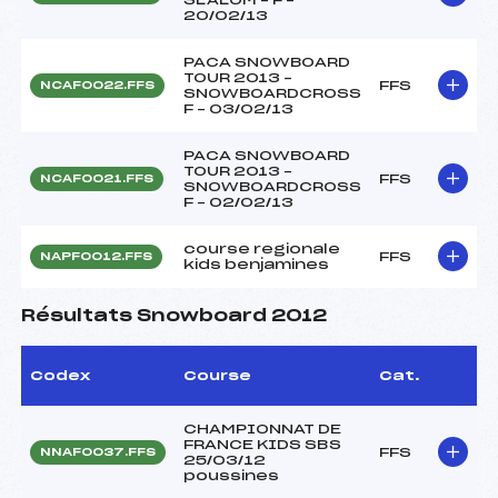
20/02/13
PACA SNOWBOARD
TOUR 2013 –
FFS
NCAF0022.FFS
SNOWBOARDCROSS
F – 03/02/13
PACA SNOWBOARD
TOUR 2013 –
FFS
NCAF0021.FFS
SNOWBOARDCROSS
F – 02/02/13
course regionale
FFS
NAPF0012.FFS
kids benjamines
Résultats Snowboard 2012
Codex
Course
Cat.
CHAMPIONNAT DE
FRANCE KIDS SBS
FFS
NNAF0037.FFS
25/03/12
poussines