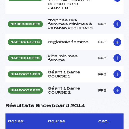
REPORT DU 11
JANVIER
trophee BPA
femmes minimes à
FFS
NMBF0033.FFS
veteran RESULTATS
regionale femme
FFS
NAPF0014.FFS
kids minimes
FFS
NAPF0013.FFS
femme
Géant 1 Dame
FFS
NNAF0071.FFS
COURSE 1
Géant 1 Dame
FFS
NNAF0072.FFS
COURSE 2
Résultats Snowboard 2014
Codex
Course
Cat.