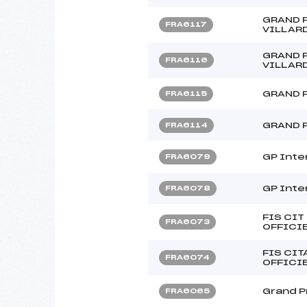
GRAND 
FRA6117
VILLARD
GRAND 
FRA6116
VILLARD
GRAND P
FRA6115
GRAND 
FRA6114
GP Inter
FRA6079
GP Inter
FRA6078
FIS CI
FRA6073
OFFICI
FIS CI
FRA6074
OFFICI
Grand Pr
FRA6065