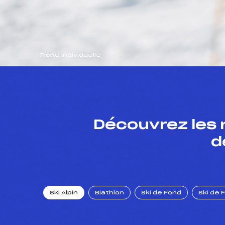
Fiche individuelle
Découvrez les 
d
Ski Alpin
Biathlon
Ski de Fond
Ski de 