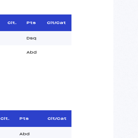
Clt.
Pts
Clt/Cat
Dsq
Abd
Clt.
Pts
Clt/Cat
Abd