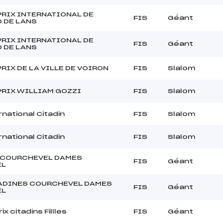
PRIX INTERNATIONAL DE
FIS
Géant
 DE LANS
PRIX INTERNATIONAL DE
FIS
Géant
 DE LANS
RIX DE LA VILLE DE VOIRON
FIS
Slalom
PRIX WILLIAM GOZZI
FIS
Slalom
national Citadin
FIS
Slalom
national Citadin
FIS
Slalom
T COURCHEVEL DAMES
FIS
Géant
EL
TADINES COURCHEVEL DAMES
FIS
Géant
EL
ix citadins Fillles
FIS
Géant