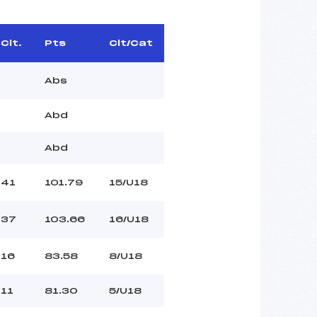
Clt.
Pts
Clt/Cat
Abs
Abd
Abd
41
101.79
15/U18
37
103.66
16/U18
16
83.58
8/U18
11
81.30
5/U18