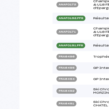
Champio
& U18 F
ANAF0172
d'Eparg
Résulta
ANAF0192.FFS
Champio
& U18 F
ANAF0171
d'Eparg
Résulta
ANAF0191.FFS
Trophée
FRA6496
GP Inter
FRA6495
GP Inter
FRA6494
Ski Chr
FRA6492
MORZIN
Ski Chr
FRA6491
CHATEL