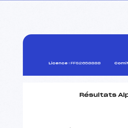
Licence :
FFS2658888
Comit
Résultats Al