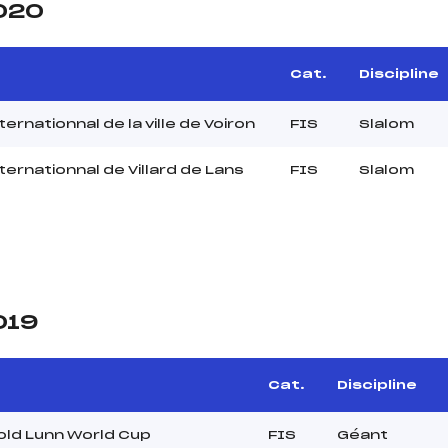
2020
Cat.
Discipline
ternationnal de la ville de Voiron
FIS
Slalom
nternationnal de Villard de Lans
FIS
Slalom
019
Cat.
Discipline
old Lunn World Cup
FIS
Géant