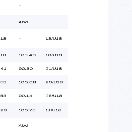
–
Abd
18
–
13/U18
13
103.48
13/U18
41
92.30
21/U18
53
100.08
20/U18
53
92.14
25/U18
28
100.75
11/U18
Abd