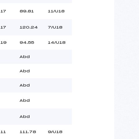
17
89.81
11/U18
17
120.24
7/U18
19
94.55
14/U18
Abd
Abd
Abd
Abd
Abd
11
111.78
9/U18