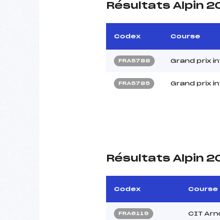
Résultats Alpin 
Codex
Course
Grand prix in
FRA5788
Grand prix i
FRA5785
Résultats Alpin 2
Codex
Course
CIT Arn
FRA6119