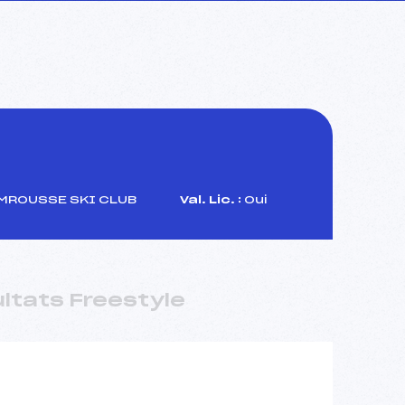
ROUSSE SKI CLUB
Val. Lic. :
Oui
ltats Freestyle