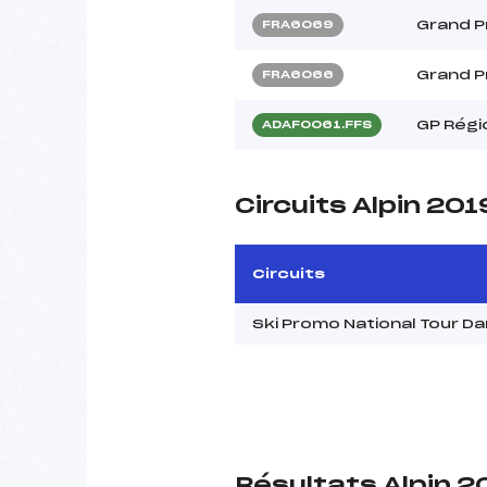
Grand Pr
FRA6069
Grand Pr
FRA6066
GP Régi
ADAF0061.FFS
Circuits Alpin 201
Circuits
Ski Promo National Tour D
Résultats Alpin 2