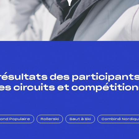
résultats des participants
es circuits et compétition
Fond Populaire
Rollerski
Saut à Ski
Combiné Nordiq