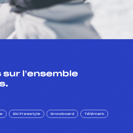
 sur l’ensemble
s.
ue
Ski Freestyle
Snowboard
Télémark