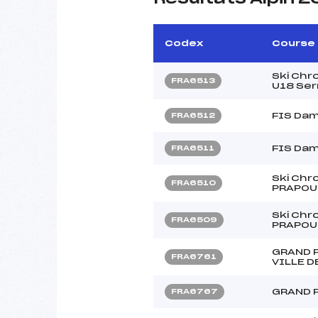
Codex
Course
Ski Chr
FRA6513
U18 Ser
FIS Da
FRA6512
FIS Da
FRA6511
Ski Chr
FRA6510
PRAPOU
Ski Chr
FRA6509
PRAPOU
GRAND P
FRA6761
VILLE D
GRAND 
FRA6767