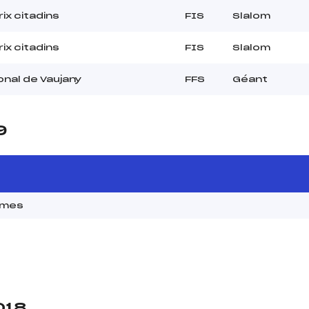
ix citadins
FIS
Slalom
ix citadins
FIS
Slalom
onal de Vaujany
FFS
Géant
9
ames
018