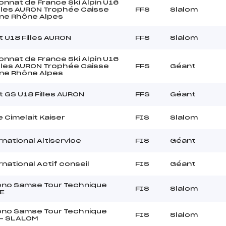
nnat de France Ski Alpin U16
illes AURON Trophée Caisse
FFS
Slalom
ne Rhône Alpes
t U18 Filles AURON
FFS
Slalom
nnat de France Ski Alpin U16
illes AURON Trophée Caisse
FFS
Géant
ne Rhône Alpes
t GS U18 Filles AURON
FFS
Géant
 Cimelait Kaiser
FIS
Slalom
national Altiservice
FIS
Géant
national Actif conseil
FIS
Géant
ono Samse Tour Technique
FIS
Slalom
E
ono Samse Tour Technique
FIS
Slalom
 – SLALOM