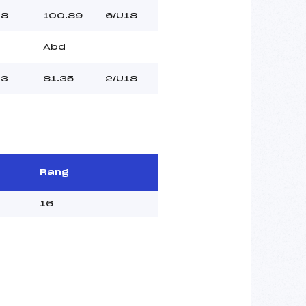
8
100.89
6/U18
Abd
3
81.35
2/U18
Rang
16