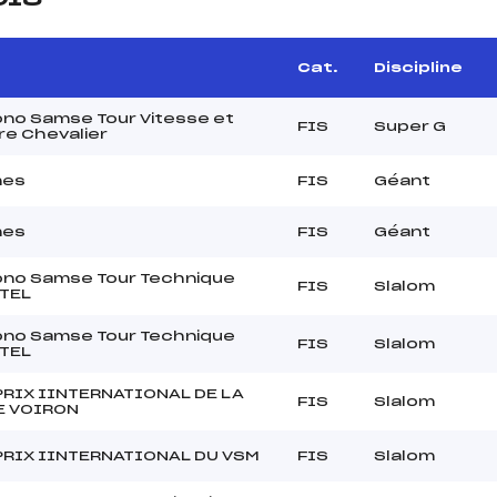
Cat.
Discipline
ono Samse Tour Vitesse et
FIS
Super G
re Chevalier
mes
FIS
Géant
mes
FIS
Géant
ono Samse Tour Technique
FIS
Slalom
TEL
ono Samse Tour Technique
FIS
Slalom
TEL
RIX IINTERNATIONAL DE LA
FIS
Slalom
E VOIRON
PRIX IINTERNATIONAL DU VSM
FIS
Slalom