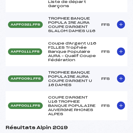
Liste de départ
Garçons
TROPHEE BANQUE
POPULA IRE AURA
FFS
AAPF0321.FFS
COUPE D'ARGENT
SLALOM DAMES U16
Coupe d'Argent U16
FILLES Trophée
Banque Populaire
FFS
AAPF0111.FFS
AURA – Qualif Coupe
Fédération
TROPHEE BANQUE
POPULAIRE AURA
FFS
AAPF0091.FFS
COUPE D'ARGENT U
16 DAMES
COUPE D'ARGENT
U16 TROPHEE
BANQUE POPULAIRE
FFS
AAPF0011.FFS
AUVERGNE RHONES
ALPES
Résultats Alpin 2019