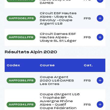
DAMES
Circuit ESF Hautes
Alpes- Ubaye SL
FFS
AAPF0061.FFS
Devoluy -Coupe
Argent U18
Circuit Dames ESF
Hautes Alpes-
FFS
AAPF0011.FFS
Ubaye SL St Léger
Résultats Alpin 2020
Codex
Course
Cat.
Coupe Argent
2020 U16 DAMES
FFS
AAPF0391.FFS
Les Orres
Coupe d'Argent U16
– Trophée BP
Auvergne Rhône
Alpes – Qualif
FFS
AAPF0341.FFS
Coupe Fédération