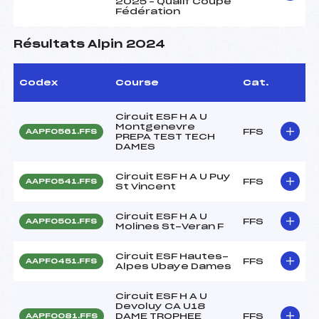
2025 – Qualif Coupe
Fédération
Résultats Alpin 2024
Codex
Course
Cat.
Circuit ESF H A U
Montgenevre
FFS
AAPF0561.FFS
PREPA TEST TECH
DAMES
Circuit ESF H A U Puy
FFS
AAPF0541.FFS
St Vincent
Circuit ESF H A U
FFS
AAPF0501.FFS
Molines St-Veran F
Circuit ESF Hautes-
FFS
AAPF0451.FFS
Alpes Ubaye Dames
Circuit ESF H A U
Devoluy CA U18
DAME TROPHEE
FFS
AAPF0081.FFS