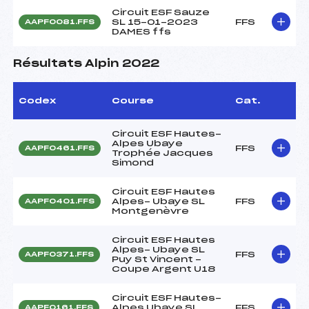
Circuit ESF Sauze
SL 15-01-2023
FFS
AAPF0081.FFS
DAMES ffs
Résultats Alpin 2022
Codex
Course
Cat.
Circuit ESF Hautes-
Alpes Ubaye
FFS
AAPF0461.FFS
Trophée Jacques
Simond
Circuit ESF Hautes
Alpes- Ubaye SL
FFS
AAPF0401.FFS
Montgenèvre
Circuit ESF Hautes
Alpes- Ubaye SL
FFS
AAPF0371.FFS
Puy St Vincent -
Coupe Argent U18
Circuit ESF Hautes-
Alpes Ubaye SL
FFS
AAPF0161.FFS