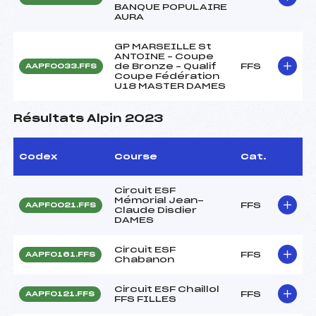
BANQUE POPULAIRE
AURA
GP MARSEILLE St
ANTOINE – Coupe
de Bronze – Qualif
FFS
AAPF0033.FFS
Coupe Fédération
U18 MASTER DAMES
Résultats Alpin 2023
Codex
Course
Cat.
Circuit ESF
Mémorial Jean-
FFS
AAPF0021.FFS
Claude Disdier
DAMES
Circuit ESF
FFS
AAPF0161.FFS
Chabanon
Circuit ESF Chaillol
FFS
AAPF0121.FFS
FFS FILLES