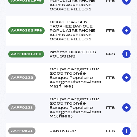
POPULAIRE RHONE
FFS
AAPF0391.FFS
ALPES AUVERGNE
COURSE FILLES 1
COUPE D'ARGENT
TROPHEE BANQUE
POPULAIRE RHONE
FFS
AAPF0392.FFS
ALPES AUVERGNE
COURSE FILLES 1
66ème COUPE DES
FFS
AAPF0251.FFS
POUSSINS
Coupe d'Argent U12
2005 Trophée
Banque Populaire
FFS
AAPF0232
AvergneRhoneAlpes
M2(filles)
Coupe d'Argent U12
2005 Trophée
Banque Populaire
FFS
AAPF0231
AvergneRhoneAlpes
M1(filles)
JANIK CUP
FFS
AAPF0531