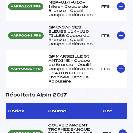
MER-U14-U16-
filles – Coupe de
FFS
AAPF0203.FFS
Bronze – Qualif
Coupe Fédération
GP VACANCES
BLEUES U14+U16
FILLES Coupe de
FFS
AAPF0093.FFS
Bronze – Qualif
Coupe Fédération
GP MARSEILLE St
ANTOINE – Coupe
de Bronze – Qualif
Coupe Fédération
FFS
AAPF0033.FFS
U14 U16 FILLES
Trophée Banque
Populaire
Résultats Alpin 2017
Codex
Course
Cat.
COUPE D'ARGENT
TROPHEE BANQUE