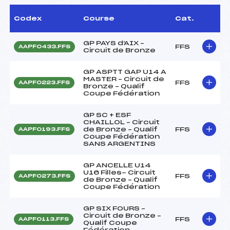
Codex
Course
Cat.
GP PAYS d'AIX –
FFS
AAPF0433.FFS
Circuit de Bronze
GP ASPTT GAP U14 A
MASTER – Circuit de
FFS
AAPF0223.FFS
Bronze – Qualif
Coupe Fédération
GP SC + ESF
CHAILLOL – Circuit
de Bronze – Qualif
FFS
AAPF0193.FFS
Coupe Fédération
SANS ARGENTINS
GP ANCELLE U14
U16 Filles- Circuit
FFS
AAPF0273.FFS
de Bronze – Qualif
Coupe Fédération
GP SIX FOURS –
Circuit de Bronze –
FFS
AAPF0113.FFS
Qualif Coupe
Fédération