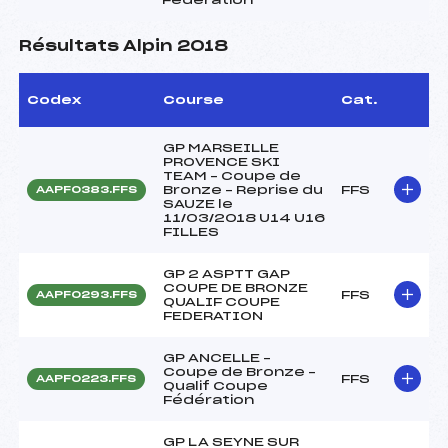
Résultats Alpin 2018
Codex
Course
Cat.
GP MARSEILLE
PROVENCE SKI
TEAM – Coupe de
Bronze – Reprise du
FFS
AAPF0383.FFS
SAUZE le
11/03/2018 U14 U16
FILLES
GP 2 ASPTT GAP
COUPE DE BRONZE
FFS
AAPF0293.FFS
QUALIF COUPE
FEDERATION
GP ANCELLE –
Coupe de Bronze –
FFS
AAPF0223.FFS
Qualif Coupe
Fédération
GP LA SEYNE SUR