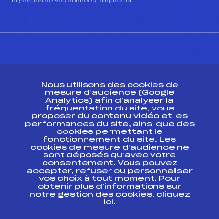
la gestion de vos données, cliquez
ici
CONTACT
Nous utilisons des cookies de
ESPACE PRESSE
mesure d’audience (Google
Analytics) afin d’analyser la
fréquentation du site, vous
Ressources
proposer du contenu vidéo et les
performances du site, ainsi que des
Pass’Neige
cookies permettant le
Projet sportif fédéral
fonctionnement du site. Les
cookies de mesure d’audience ne
Projet de performance fédéral
sont déposés qu’avec votre
Antidopage
consentement. Vous pouvez
Pôle Développement, Formation, Suivi
accepter, refuser ou personnaliser
Scientifique
vos choix à tout moment. Pour
Listes ministérielles
obtenir plus d'informations sur
notre gestion des cookies, cliquez
Pôle vie de l’athlète
ici
.
Enseignement professionnel
Informatique et chronométrage