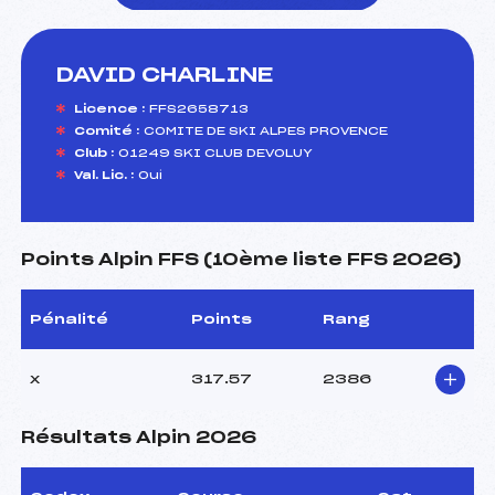
DAVID CHARLINE
foi(s) le ski
Licence :
FFS2658713
Comité :
COMITE DE SKI ALPES PROVENCE
Club :
01249 SKI CLUB DEVOLUY
Val. Lic. :
Oui
Points Alpin FFS (10ème liste FFS 2026)
Pénalité
Points
Rang
x
317.57
2386
Résultats Alpin 2026