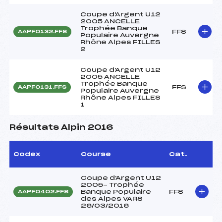
Coupe d'Argent U12
2005 ANCELLE
Trophée Banque
FFS
AAPF0132.FFS
Populaire Auvergne
Rhône Alpes FILLES
2
Coupe d'Argent U12
2005 ANCELLE
Trophée Banque
FFS
AAPF0131.FFS
Populaire Auvergne
Rhône Alpes FILLES
1
Résultats Alpin 2016
Codex
Course
Cat.
Coupe d'Argent U12
2005- Trophée
Banque Populaire
FFS
AAPF0402.FFS
des Alpes VARS
26/03/2016