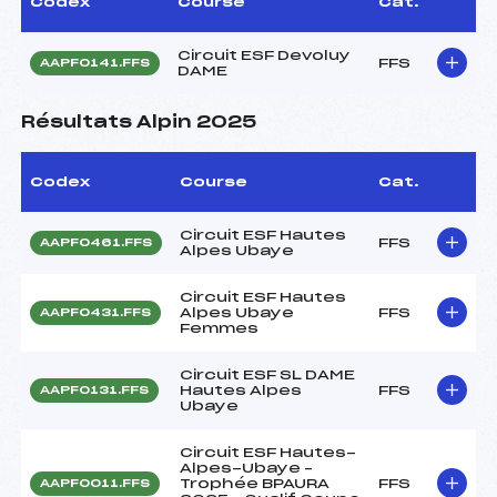
Codex
Course
Cat.
Circuit ESF Devoluy
FFS
AAPF0141.FFS
DAME
Résultats Alpin 2025
Codex
Course
Cat.
Circuit ESF Hautes
FFS
AAPF0461.FFS
Alpes Ubaye
Circuit ESF Hautes
Alpes Ubaye
FFS
AAPF0431.FFS
Femmes
Circuit ESF SL DAME
Hautes Alpes
FFS
AAPF0131.FFS
Ubaye
Circuit ESF Hautes-
Alpes-Ubaye –
Trophée BPAURA
FFS
AAPF0011.FFS