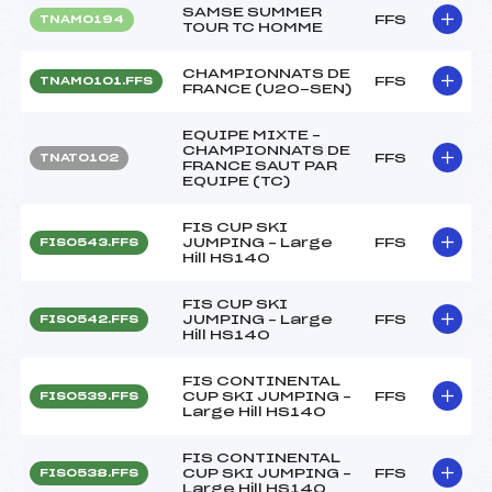
SAMSE SUMMER
FFS
TNAM0194
TOUR TC HOMME
CHAMPIONNATS DE
FFS
TNAM0101.FFS
FRANCE (U20-SEN)
EQUIPE MIXTE –
CHAMPIONNATS DE
FFS
TNAT0102
FRANCE SAUT PAR
EQUIPE (TC)
FIS CUP SKI
JUMPING – Large
FFS
FIS0543.FFS
Hill HS140
FIS CUP SKI
JUMPING – Large
FFS
FIS0542.FFS
Hill HS140
FIS CONTINENTAL
CUP SKI JUMPING –
FFS
FIS0539.FFS
Large Hill HS140
FIS CONTINENTAL
CUP SKI JUMPING –
FFS
FIS0538.FFS
Large Hill HS140