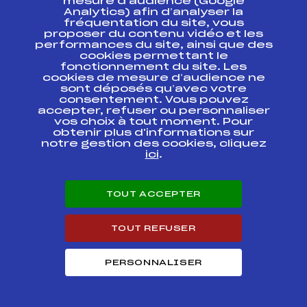
mesure d’audience (Google
FRANCE U17 SAUT
FFS
TNAM0071.FFS
Analytics) afin d’analyser la
SPECIAL HOMME
fréquentation du site, vous
proposer du contenu vidéo et les
3ème JEUX
performances du site, ainsi que des
OLYMPIQUES DE LA
cookies permettant le
FFS
FIS0374.FFS
JEUNESSE SAUT K-
fonctionnement du site. Les
81 HS90
cookies de mesure d’audience ne
sont déposés qu’avec votre
consentement. Vous pouvez
OPA ALPEN CUP SKI
accepter, refuser ou personnaliser
JUMPING K-120
FFS
FIS0388.FFS
HS137
vos choix à tout moment. Pour
obtenir plus d'informations sur
notre gestion des cookies, cliquez
OPA ALPEN CUP SKI
ici
.
JUMPING K-120
FFS
FIS0387.FFS
HS137
TOUT ACCEPTER
SAMSE NATIONAL
FFS
TNAM0041.FFS
TOUR U17
TOUT REFUSER
U17 HOMMES
SAMSE NATIONAL
FFS
TNAM0032.FFS
TOUR
PERSONNALISER
OPA ALPEN CUP SKI
JUMPING K-99
FFS
FIS0384.FFS
HS109