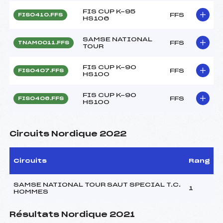
FIS CUP K-95
FFS
FIS0410.FFS
HS106
SAMSE NATIONAL
FFS
TNAM0011.FFS
TOUR
FIS CUP K-90
FFS
FIS0407.FFS
HS100
FIS CUP K-90
FFS
FIS0406.FFS
HS100
Circuits Nordique 2022
Circuits
Rang
SAMSE NATIONAL TOUR SAUT SPECIAL T.C.
1
HOMMES
Résultats Nordique 2021