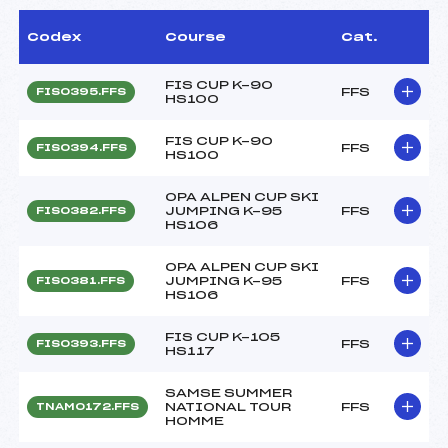
Codex
Course
Cat.
FIS CUP K-90
FFS
FIS0395.FFS
HS100
FIS CUP K-90
FFS
FIS0394.FFS
HS100
OPA ALPEN CUP SKI
JUMPING K-95
FFS
FIS0382.FFS
HS106
OPA ALPEN CUP SKI
JUMPING K-95
FFS
FIS0381.FFS
HS106
FIS CUP K-105
FFS
FIS0393.FFS
HS117
SAMSE SUMMER
NATIONAL TOUR
FFS
TNAM0172.FFS
HOMME