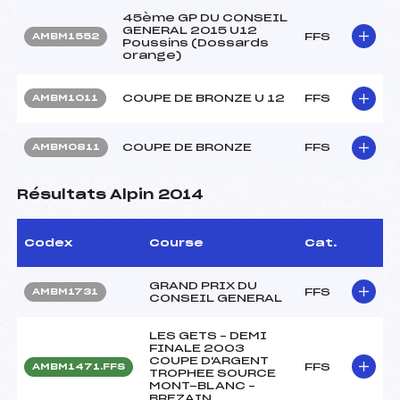
45ème GP DU CONSEIL
GENERAL 2015 U12
FFS
AMBM1552
Poussins (Dossards
orange)
COUPE DE BRONZE U 12
FFS
AMBM1011
COUPE DE BRONZE
FFS
AMBM0811
Résultats Alpin 2014
Codex
Course
Cat.
GRAND PRIX DU
FFS
AMBM1731
CONSEIL GENERAL
LES GETS – DEMI
FINALE 2003
COUPE D'ARGENT
FFS
AMBM1471.FFS
TROPHEE SOURCE
MONT-BLANC –
BREZAIN