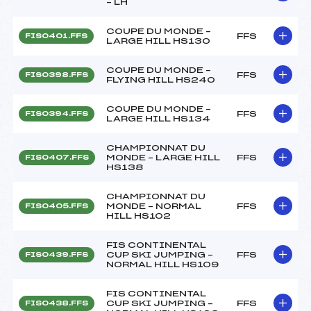
– LH
COUPE DU MONDE –
FFS
FIS0401.FFS
LARGE HILL HS130
COUPE DU MONDE –
FFS
FIS0398.FFS
FLYING HILL HS240
COUPE DU MONDE –
FFS
FIS0394.FFS
LARGE HILL HS134
CHAMPIONNAT DU
MONDE – LARGE HILL
FFS
FIS0407.FFS
HS138
CHAMPIONNAT DU
MONDE – NORMAL
FFS
FIS0405.FFS
HILL HS102
FIS CONTINENTAL
CUP SKI JUMPING –
FFS
FIS0439.FFS
NORMAL HILL HS109
FIS CONTINENTAL
CUP SKI JUMPING –
FFS
FIS0438.FFS