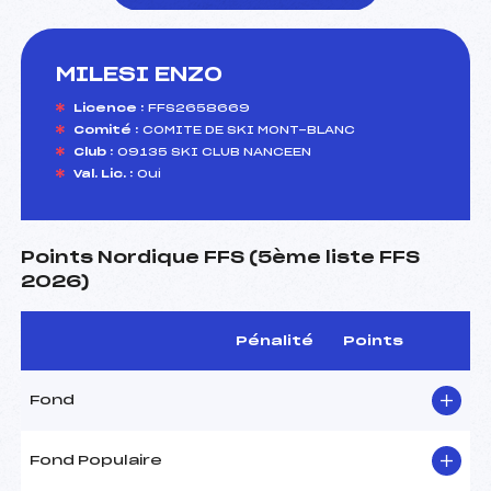
MILESI ENZO
foi(s) le ski
Licence :
FFS2658669
Comité :
COMITE DE SKI MONT-BLANC
Club :
09135 SKI CLUB NANCEEN
Val. Lic. :
Oui
Points Nordique FFS (5ème liste FFS
2026)
Pénalité
Points
Fond
Fond Populaire