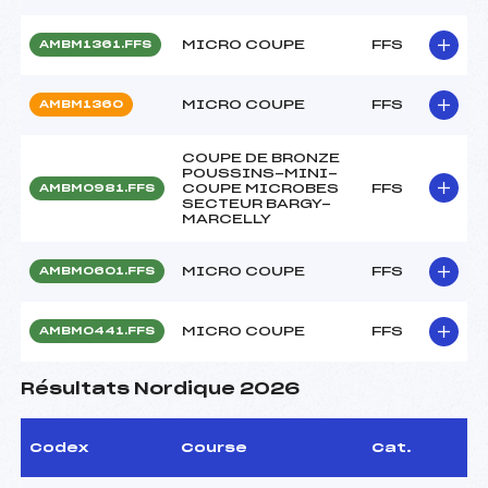
MICRO COUPE
FFS
AMBM1361.FFS
MICRO COUPE
FFS
AMBM1360
COUPE DE BRONZE
POUSSINS-MINI-
COUPE MICROBES
FFS
AMBM0981.FFS
SECTEUR BARGY-
MARCELLY
MICRO COUPE
FFS
AMBM0601.FFS
MICRO COUPE
FFS
AMBM0441.FFS
Résultats Nordique 2026
Codex
Course
Cat.