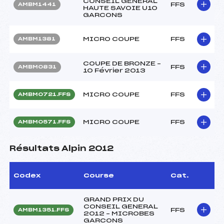
CONSEIL GENERAL
FFS
AMBM1441
HAUTE SAVOIE U10
GARCONS
MICRO COUPE
FFS
AMBM1381
COUPE DE BRONZE –
FFS
AMBM0831
10 Février 2013
MICRO COUPE
FFS
AMBM0721.FFS
MICRO COUPE
FFS
AMBM0571.FFS
Résultats Alpin 2012
Codex
Course
Cat.
GRAND PRIX DU
CONSEIL GENERAL
FFS
AMBM1351.FFS
2012 – MICROBES
GARCONS