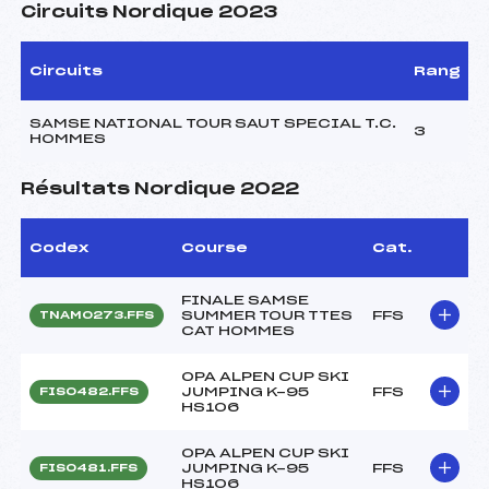
Circuits Nordique 2023
Circuits
Rang
SAMSE NATIONAL TOUR SAUT SPECIAL T.C.
3
HOMMES
Résultats Nordique 2022
Codex
Course
Cat.
FINALE SAMSE
SUMMER TOUR TTES
FFS
TNAM0273.FFS
CAT HOMMES
OPA ALPEN CUP SKI
JUMPING K-95
FFS
FIS0482.FFS
HS106
OPA ALPEN CUP SKI
JUMPING K-95
FFS
FIS0481.FFS
HS106