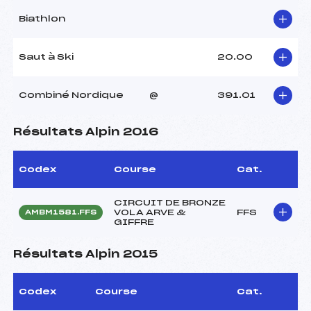
Biathlon
Saut à Ski
20.00
Combiné Nordique
@
391.01
Résultats Alpin 2016
Codex
Course
Cat.
CIRCUIT DE BRONZE
VOLA ARVE &
FFS
AMBM1581.FFS
GIFFRE
Résultats Alpin 2015
Codex
Course
Cat.