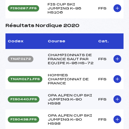
FIS CUP SKI
JUMPING K-95
FFS
FIS0287.FFS
HS106
Résultats Nordique 2020
Codex
Course
Cat.
CHAMPIONNATS DE
FRANCE SAUT PAR
FFS
TNAT0172
EQUIPE K-95 HS-72
HOMMES
CHAMPIONNAT DE
FFS
TNAM0171.FFS
FRANCE
OPA ALPEN CUP SKI
JUMPING K-90
FFS
FIS0440.FFS
HS98
OPA ALPEN CUP SKI
JUMPING K-90
FFS
FIS0438.FFS
HS98