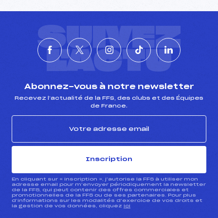
SUIVEZ
L'ACTU
Abonnez-vous à notre newsletter
Recevez l’actualité de la FFS, des clubs et des Équipes
de France.
Inscription
En cliquant sur « inscription », j’autorise la FFS à utiliser mon
adresse email pour m’envoyer périodiquement la newsletter
de la FFS, qui peut contenir des offres commerciales et
promotionnelles de la FFS ou de ses partenaires. Pour plus
d’informations sur les modalités d’exercice de vos droits et
la gestion de vos données, cliquez
ici