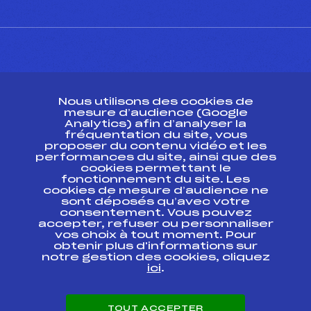
CONTACT
Nous utilisons des cookies de
ESPACE PRESSE
mesure d’audience (Google
Analytics) afin d’analyser la
fréquentation du site, vous
Ressources
proposer du contenu vidéo et les
performances du site, ainsi que des
Pass’Neige
cookies permettant le
Projet sportif fédéral
fonctionnement du site. Les
cookies de mesure d’audience ne
Projet de performance fédéral
sont déposés qu’avec votre
Antidopage
consentement. Vous pouvez
Pôle Développement, Formation, Suivi
accepter, refuser ou personnaliser
Scientifique
vos choix à tout moment. Pour
Listes ministérielles
obtenir plus d'informations sur
notre gestion des cookies, cliquez
Pôle vie de l’athlète
ici
.
Enseignement professionnel
Informatique et chronométrage
Circuits
TOUT ACCEPTER