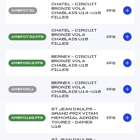
CHATEL – CIRCUIT
BRONZE VOLA
FFS
AMBF0731
CHABLAIS U14-U16
FILLES
CHATEL – CIRCUIT
BRONZE VOLA
FFS
AMBF0733.FFS
CHABLAIS U16
FILLES
BERNEX – CIRCUIT
BRONZE VOLA
FFS
AMBF0513.FFS
CHABLAIS U16
FILLES
BERNEX – CIRCUIT
BRONZE VOLA
FFS
AMBF0511
CHABLAIS U14-U16
FILLES
ST JEAN D'AULPS –
GRAND PRIX VITAM
MEMORIAL ADRIEN
FFS
AMBF0122.FFS
TOUREZ – DAMES
U16
ST JEAN D'AULPS –