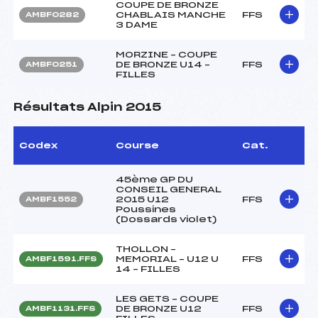
COUPE DE BRONZE
CHABLAIS MANCHE
FFS
AMBF0282
3 DAME
MORZINE – COUPE
DE BRONZE U14 –
FFS
AMBF0251
FILLES
Résultats Alpin 2015
Codex
Course
Cat.
45ème GP DU
CONSEIL GENERAL
2015 U12
FFS
AMBF1552
Poussines
(Dossards violet)
THOLLON –
MEMORIAL – U12 U
FFS
AMBF1591.FFS
14 – FILLES
LES GETS – COUPE
DE BRONZE U12
FFS
AMBF1131.FFS