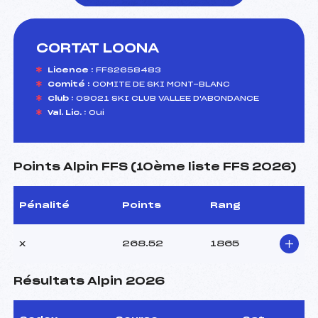
CORTAT LOONA
foi(s) le ski
Licence :
FFS2658483
Comité :
COMITE DE SKI MONT-BLANC
Club :
09021 SKI CLUB VALLEE D'ABONDANCE
Val. Lic. :
Oui
Points Alpin FFS (10ème liste FFS 2026)
Pénalité
Points
Rang
x
268.52
1865
Résultats Alpin 2026