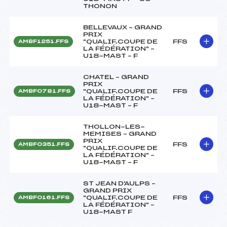
THONON
BELLEVAUX – GRAND
PRIX
"QUALIF.COUPE DE
FFS
AMBF1251.FFS
LA FÉDÉRATION" –
U18-MAST – F
CHATEL – GRAND
PRIX
"QUALIF.COUPE DE
FFS
AMBF0781.FFS
LA FÉDÉRATION" –
U18-MAST – F
THOLLON-LES-
MEMISES – GRAND
PRIX
FFS
AMBF0351.FFS
"QUALIF.COUPE DE
LA FÉDÉRATION" –
U18-MAST – F
ST JEAN D'AULPS –
GRAND PRIX
"QUALIF.COUPE DE
FFS
AMBF0161.FFS
LA FÉDÉRATION" –
U18-MAST F