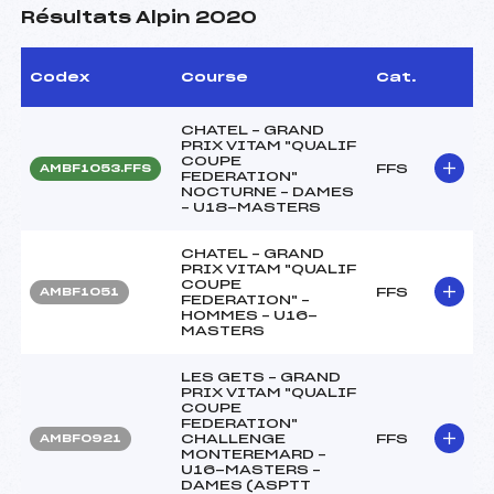
Résultats Alpin 2020
Codex
Course
Cat.
CHATEL – GRAND
PRIX VITAM "QUALIF
COUPE
FFS
AMBF1053.FFS
FEDERATION"
NOCTURNE – DAMES
– U18-MASTERS
CHATEL – GRAND
PRIX VITAM "QUALIF
COUPE
FFS
AMBF1051
FEDERATION" –
HOMMES – U16-
MASTERS
LES GETS – GRAND
PRIX VITAM "QUALIF
COUPE
FEDERATION"
CHALLENGE
FFS
AMBF0921
MONTEREMARD –
U16-MASTERS –
DAMES (ASPTT