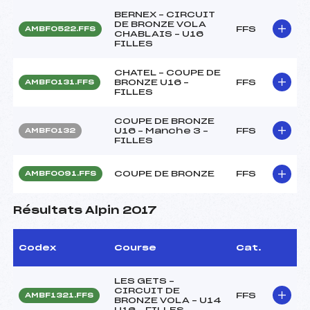
BERNEX – CIRCUIT
DE BRONZE VOLA
FFS
AMBF0522.FFS
CHABLAIS – U16
FILLES
CHATEL – COUPE DE
BRONZE U16 –
FFS
AMBF0131.FFS
FILLES
COUPE DE BRONZE
U16 – Manche 3 –
FFS
AMBF0132
FILLES
COUPE DE BRONZE
FFS
AMBF0091.FFS
Résultats Alpin 2017
Codex
Course
Cat.
LES GETS –
CIRCUIT DE
FFS
AMBF1321.FFS
BRONZE VOLA – U14
U16 – FILLES