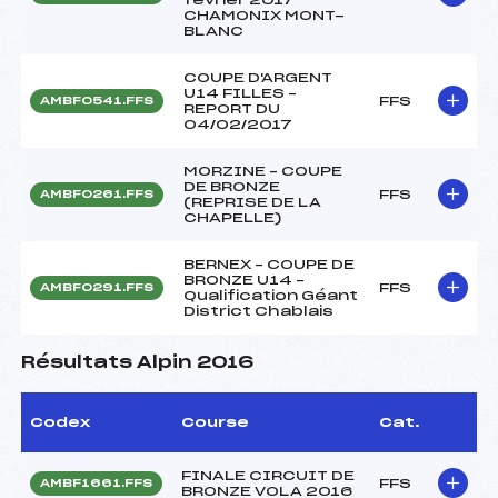
CHAMONIX MONT-
BLANC
COUPE D'ARGENT
U14 FILLES –
FFS
AMBF0541.FFS
REPORT DU
04/02/2017
MORZINE – COUPE
DE BRONZE
FFS
AMBF0261.FFS
(REPRISE DE LA
CHAPELLE)
BERNEX – COUPE DE
BRONZE U14 –
FFS
AMBF0291.FFS
Qualification Géant
District Chablais
Résultats Alpin 2016
Codex
Course
Cat.
FINALE CIRCUIT DE
FFS
AMBF1661.FFS
BRONZE VOLA 2016