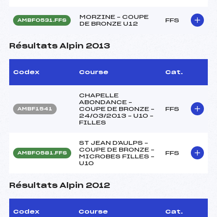
MORZINE – COUPE
FFS
AMBF0531.FFS
DE BRONZE U12
Résultats Alpin 2013
Codex
Course
Cat.
CHAPELLE
ABONDANCE –
COUPE DE BRONZE –
FFS
AMBF1541
24/03/2013 – U10 –
FILLES
ST JEAN D'AULPS –
COUPE DE BRONZE –
FFS
AMBF0581.FFS
MICROBES FILLES –
U10
Résultats Alpin 2012
Codex
Course
Cat.