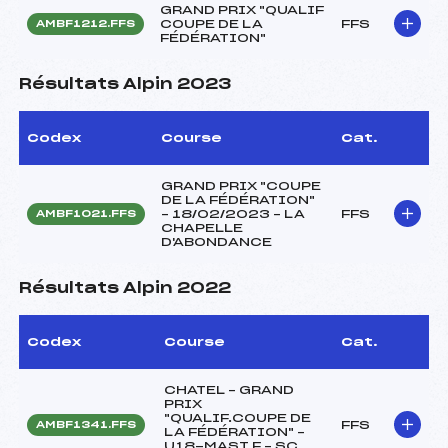
GRAND PRIX "QUALIF
COUPE DE LA
FFS
AMBF1212.FFS
FÉDÉRATION"
Résultats Alpin 2023
Codex
Course
Cat.
GRAND PRIX "COUPE
DE LA FÉDÉRATION"
– 18/02/2023 – LA
FFS
AMBF1021.FFS
CHAPELLE
D'ABONDANCE
Résultats Alpin 2022
Codex
Course
Cat.
CHATEL – GRAND
PRIX
"QUALIF.COUPE DE
FFS
AMBF1341.FFS
LA FÉDÉRATION" –
U18-MAST F – SC