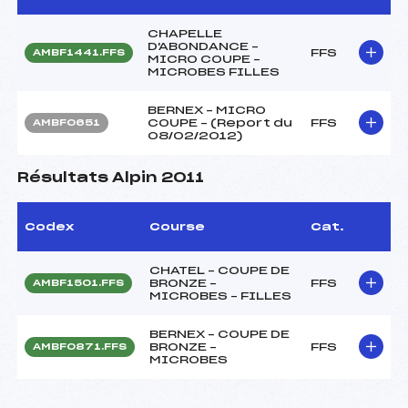
CHAPELLE
D'ABONDANCE –
FFS
AMBF1441.FFS
MICRO COUPE –
MICROBES FILLES
BERNEX – MICRO
COUPE – (Report du
FFS
AMBF0651
08/02/2012)
Résultats Alpin 2011
Codex
Course
Cat.
CHATEL – COUPE DE
BRONZE –
FFS
AMBF1501.FFS
MICROBES – FILLES
BERNEX – COUPE DE
BRONZE –
FFS
AMBF0871.FFS
MICROBES