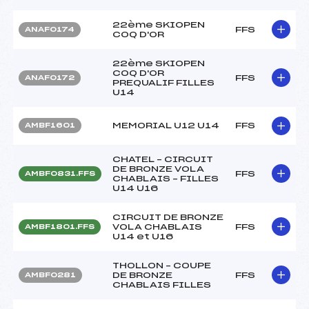
22ème SKIOPEN
FFS
ANAF0174
COQ D'OR
22ème SKIOPEN
COQ D'OR
FFS
ANAF0172
PREQUALIF FILLES
U14
MEMORIAL U12 U14
FFS
AMBF1601
CHATEL – CIRCUIT
DE BRONZE VOLA
FFS
AMBF0831.FFS
CHABLAIS – FILLES
U14 U16
CIRCUIT DE BRONZE
VOLA CHABLAIS
FFS
AMBF1801.FFS
U14 et U16
THOLLON – COUPE
DE BRONZE
FFS
AMBF0281
CHABLAIS FILLES