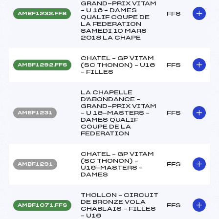
GRAND-PRIX VITAM
– U 16 – DAMES
FFS
AMBF1232.FFS
QUALIF COUPE DE
LA FEDERATION
SAMEDI 10 MARS
2018 LA CHAPE
CHATEL – GP VITAM
(SC THONON) – U16
FFS
AMBF1292.FFS
– FILLES
LA CHAPELLE
D'ABONDANCE –
GRAND-PRIX VITAM
– U 16-MASTERS –
FFS
AMBF1231
DAMES QUALIF
COUPE DE LA
FEDERATION
CHATEL – GP VITAM
(SC THONON) –
FFS
AMBF1291
U16-MASTERS –
DAMES
THOLLON – CIRCUIT
DE BRONZE VOLA
FFS
AMBF1071.FFS
CHABLAIS – FILLES
– U16