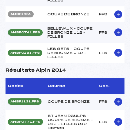
FILLES
COUPE DE BRONZE
FFS
AMBF1351
BELLEVAUX – COUPE
DE BRONZE U12 –
FFS
AMBF0741.FFS
FILLES
LES GETS – COUPE
DE BRONZE U 12 –
FFS
AMBF0181.FFS
FILLES
Résultats Alpin 2014
Codex
Course
Cat.
COUPE DE BRONZE
FFS
AMBF1131.FFS
ST JEAN D'AULPS –
COUPE DE BRONZE –
FFS
AMBF0771.FFS
U12 – FILLES U12
Dames