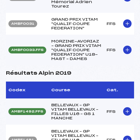
Mémorial Adrien
Tourez
GRAND PRIX VITAM
"QUALIF COUPE
FFS
AMBF0031
FEDERATION"
MORZINE-AVORIAZ
– GRAND PRIX VITAM
"QUALIF COUPE
FFS
AMBF0033.FFS
FEDERATION" U18-
MAST – DAMES
Résultats Alpin 2019
Codex
Course
Cat.
BELLEVAUX – GP
VITAM BELLEVAUX –
FFS
AMBF1492.FFS
FILLES U16 – GS 1
MANCHE
BELLEVAUX – GP
VITAM BELLEVAUX –
FILLES U16-
FFS
AMBF1491