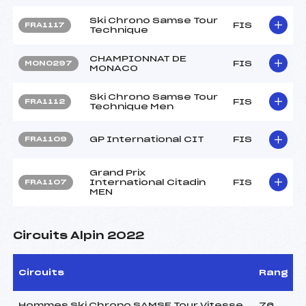
Ski Chrono Samse Tour
FIS
FRA1117
Technique
CHAMPIONNAT DE
FIS
MON0297
MONACO
Ski Chrono Samse Tour
FIS
FRA1112
Technique Men
GP International CIT
FIS
FRA1109
Grand Prix
International Citadin
FIS
FRA1107
MEN
Circuits Alpin 2022
Circuits
Rang
Hommes Ski Chrono SAMSE Tour Vitesse
76