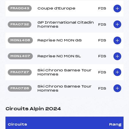
Coupe d'Europe
FIS
FRA0043
GP International Citadin
FIS
FRA0732
hommes
Reprise NC MON GS
FIS
MON1406
Reprise NC MON SL
FIS
MON1407
Ski Chrono Samse Tour
FIS
FRA0727
Hommes
Ski Chrono Samse Tour
FIS
FRA0726
Hommes
Circuits Alpin 2024
Circuits
Rang