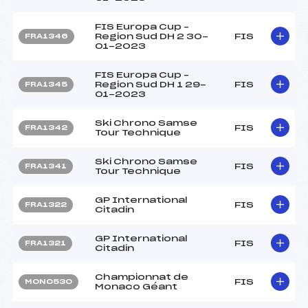
FIS Europa Cup –
Region Sud DH 2 30-
FIS
FRA1346
01-2023
FIS Europa Cup –
Region Sud DH 1 29-
FIS
FRA1345
01-2023
Ski Chrono Samse
FIS
FRA1342
Tour Technique
Ski Chrono Samse
FIS
FRA1341
Tour Technique
GP International
FIS
FRA1322
Citadin
GP International
FIS
FRA1321
Citadin
Championnat de
FIS
MON0530
Monaco Géant