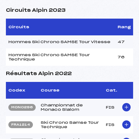
Circuits Alpin 2023
Circuits
Rang
Hommes Ski Chrono SAMSE Tour Vitesse
47
Hommes Ski Chrono SAMSE Tour
76
Technique
Résultats Alpin 2022
Codex
Course
Cat.
Championnat de
FIS
MON0296
Monaco Slalom
Ski Chrono Samse Tour
FIS
FRA1214
Technique