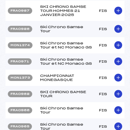
SKI CHRONO SAMSE
TOUR HOMMES 21
FIS
FRA0987
JANVIER 2025
Ski Chrono Samse
FIS
FRA0986
Tour
Ski Chrono Samse
FIS
MON1374
Tour et NC Monaco GS
Ski Chrono Samse
FIS
FRA0971
Tour et NC Monaco GS
CHAMPIONNAT
FIS
MON1373
MONEGASQUE
SKI CHRONO SAMSE
FIS
FRA0968
TOUR
Ski Chrono Samse
FIS
FRA0966
Tour
Ski Chrono Samse
FIS
FRA0965
Tour