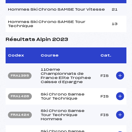
Hommes Ski Chrono SAMSE Tour Vitesse
21
Hommes Ski Chrono SAMSE Tour
13
Technique
Résultats Alpin 2023
Codex
Course
Cat.
110eme
Championnats de
FIS
FRA1395
France Elite Trophee
Caisse d Epargne
Ski Chrono Samse
FIS
FRA1426
Tour Technique
Ski Chrono Samse
Tour Technique
FIS
FRA1424
Hommes
Ski Chrono Samse