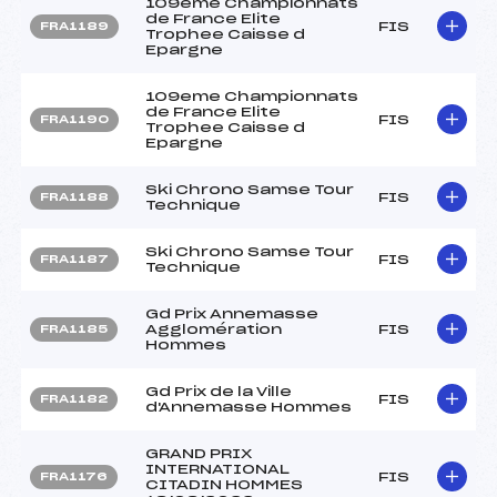
109eme Championnats
de France Elite
FIS
FRA1189
Trophee Caisse d
Epargne
109eme Championnats
de France Elite
FIS
FRA1190
Trophee Caisse d
Epargne
Ski Chrono Samse Tour
FIS
FRA1188
Technique
Ski Chrono Samse Tour
FIS
FRA1187
Technique
Gd Prix Annemasse
Agglomération
FIS
FRA1185
Hommes
Gd Prix de la Ville
FIS
FRA1182
d'Annemasse Hommes
GRAND PRIX
INTERNATIONAL
FIS
FRA1176
CITADIN HOMMES