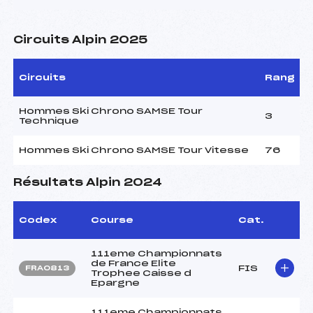
Circuits Alpin 2025
Circuits
Rang
Hommes Ski Chrono SAMSE Tour
3
Technique
Hommes Ski Chrono SAMSE Tour Vitesse
76
Résultats Alpin 2024
Codex
Course
Cat.
111eme Championnats
de France Elite
FIS
FRA0813
Trophee Caisse d
Epargne
111eme Championnats