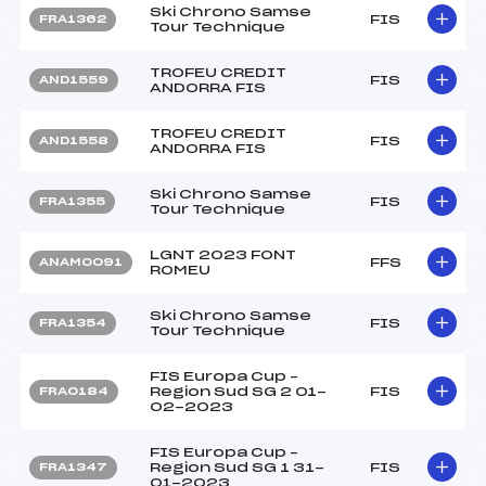
Ski Chrono Samse
FIS
FRA1362
Tour Technique
TROFEU CREDIT
FIS
AND1559
ANDORRA FIS
TROFEU CREDIT
FIS
AND1558
ANDORRA FIS
Ski Chrono Samse
FIS
FRA1355
Tour Technique
LGNT 2023 FONT
FFS
ANAM0091
ROMEU
Ski Chrono Samse
FIS
FRA1354
Tour Technique
FIS Europa Cup –
Region Sud SG 2 01-
FIS
FRA0184
02-2023
FIS Europa Cup –
Region Sud SG 1 31-
FIS
FRA1347
01-2023