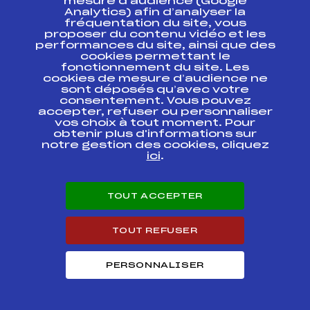
mesure d’audience (Google
TOUR TECHNIQUE GS M
FIS
FRA0407
Analytics) afin d’analyser la
13-03-2021
fréquentation du site, vous
proposer du contenu vidéo et les
SKI CHRONO SAMSE
performances du site, ainsi que des
FIS
FRA0406
TOUR TECHNIQUE
cookies permettant le
fonctionnement du site. Les
cookies de mesure d’audience ne
SKI CHRONO SAMSE
FIS
FRA0446
sont déposés qu’avec votre
TOUR TECHNIQUE
consentement. Vous pouvez
accepter, refuser ou personnaliser
SKI CHRONO SAMSE
vos choix à tout moment. Pour
FIS
FRA0448
TOUR TECHNIQUE
obtenir plus d'informations sur
notre gestion des cookies, cliquez
ici
.
SKI CHRONO SAMSE
FIS
FRA0430
TOUR TECHNIQUE
TOUT ACCEPTER
SKI CHRONO SAMSE
FIS
FRA0429
TOUR TECHNIQUE
TOUT REFUSER
SKI CHRONO SAMSE
FIS
FRA0418
TOUR TECHNIQUE
PERSONNALISER
SKI CHRONO SAMSE
FIS
FRA0411
TOUR TECHNIQUE