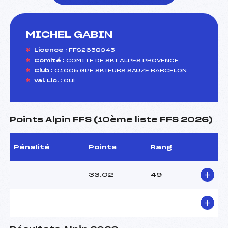
MICHEL GABIN
foi(s) le ski
Licence :
FFS2658345
Comité :
COMITE DE SKI ALPES PROVENCE
Club :
01005 GPE SKIEURS SAUZE BARCELON
Val. Lic. :
Oui
Points Alpin FFS (10ème liste FFS 2026)
Pénalité
Points
Rang
33.02
49