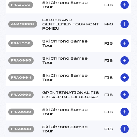
Ski Chrono Samse
FIS
FRA1003
Tour
LADIES AND
GENTLEMEN TOUR FONT
FFS
ANAM0661
ROMEU
Ski Chrono Samse
FIS
FRA1002
Tour
Ski Chrono Samse
FIS
FRA0995
Tour
Ski Chrono Samse
FIS
FRA0994
Tour
GP INTERNATIONAL FIS
FIS
FRA0993
SKI ALPIN – LA CLUSAZ
Ski Chrono Samse
FIS
FRA0989
Tour
Ski Chrono Samse
FIS
FRA0988
Tour