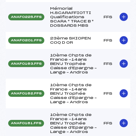
Mémorial
H.SCARAFFIOTTI
Qualifications
FFS
ANAF0225.FFS
SCARA * TRACE B *
DOSSARDS MBS
23ème SKIOPEN
FFS
ANAF0201.FFS
COQ D OR
10ème Chpts de
France -14ans
BEN'J Trophée
FFS
ANAF0163.FFS
Caisse d'Epargne –
Lange – Andros
10ème Chpts de
France -14ans
BEN'J Trophée
FFS
ANAF0162.FFS
Caisse d'Epargne –
Lange – Andros
10ème Chpts de
France -14ans
BEN'J Trophée
FFS
ANAF0161.FFS
Caisse d'Epargne –
Lange – Andros