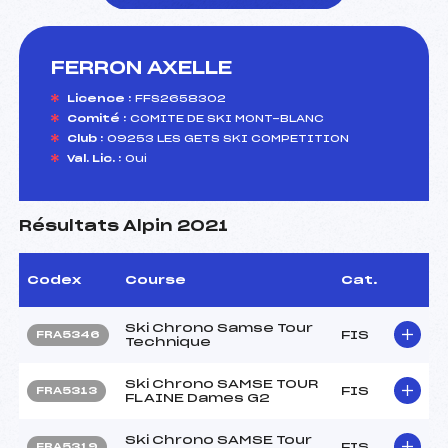
FERRON AXELLE
foi(s) le ski
Licence :
FFS2658302
Comité :
COMITE DE SKI MONT-BLANC
Club :
09253 LES GETS SKI COMPETITION
Val. Lic. :
Oui
Résultats Alpin 2021
Codex
Course
Cat.
Ski Chrono Samse Tour
FIS
FRA5346
Technique
Ski Chrono SAMSE TOUR
FIS
FRA5313
FLAINE Dames G2
Ski Chrono SAMSE Tour
FIS
FRA5319