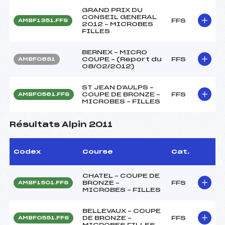
GRAND PRIX DU
CONSEIL GENERAL
FFS
AMBF1351.FFS
2012 – MICROBES
FILLES
BERNEX – MICRO
COUPE – (Report du
FFS
AMBF0651
08/02/2012)
ST JEAN D'AULPS –
COUPE DE BRONZE –
FFS
AMBF0561.FFS
MICROBES – FILLES
Résultats Alpin 2011
Codex
Course
Cat.
CHATEL – COUPE DE
BRONZE –
FFS
AMBF1501.FFS
MICROBES – FILLES
BELLEVAUX – COUPE
DE BRONZE –
FFS
AMBF0551.FFS
MICROBES FILLES