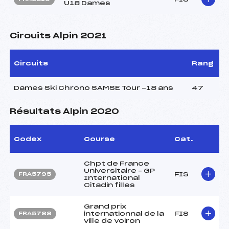
U18 Dames
Circuits Alpin 2021
Circuits
Rang
Dames Ski Chrono SAMSE Tour -18 ans
47
Résultats Alpin 2020
Codex
Course
Cat.
Chpt de France
Universitaire – GP
FIS
FRA5795
International
Citadin filles
Grand prix
internationnal de la
FIS
FRA5788
ville de Voiron