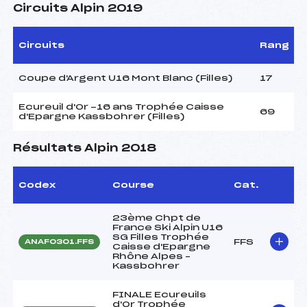
Circuits Alpin 2019
Circuits
Rang
Coupe d'Argent U16 Mont Blanc (Filles)
17
Ecureuil d'Or -16 ans Trophée Caisse
69
d'Epargne Kassbohrer (Filles)
Résultats Alpin 2018
Codex
Course
Cat.
23ème Chpt de
France Ski Alpin U16
SG Filles Trophée
FFS
ANAF0301.FFS
Caisse d'Epargne
Rhône Alpes –
Kassbohrer
FINALE Ecureuils
d'Or Trophée