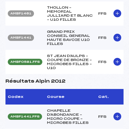
THOLLON –
MEMORIAL
FFS
AMBF1461
JULLIARD ET BLANC
– U10 FILLES
GRAND PRIX
CONSEIL GENERAL
FFS
AMBF1441
HAUTE SAVOIE U10
FILLES
ST JEAN D'AULPS –
COUPE DE BRONZE –
FFS
AMBF0581.FFS
MICROBES FILLES –
U10
Résultats Alpin 2012
Codex
Course
Cat.
CHAPELLE
D'ABONDANCE –
FFS
AMBF1441.FFS
MICRO COUPE –
MICROBES FILLES