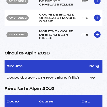
DE BRONZE
FFS
AMBF0281
CHABLAIS FILLES
COUPE DE BRONZE
CHABLAIS MANCHE
FFS
AMBF0282
3 DAME
MORZINE – COUPE
DE BRONZE U14 –
FFS
AMBF0251
FILLES
Circuits Alpin 2016
Circuits
Rang
Coupe d'Argent U14 Mont Blanc (Fille)
46
Résultats Alpin 2015
Codex
Course
Cat.