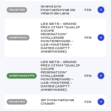
Grand prix
internationnal de
FIS
FRA5785
Villard de Lans
LES GETS – GRAND
PRIX VITAM "QUALIF
COUPE
FEDERATION"
CHALLENGE
FFS
AMBF0921
MONTEREMARD –
U16-MASTERS –
DAMES (ASPTT
ANNEMASSE)
LES GETS – GRAND
PRIX VITAM "QUALIF
COUPE
FEDERATION"
CHALLENGE
FFS
AMBF0923.FFS
MONTEREMARD –
U18-MASTERS –
DAMES (ASPTT
ANNEMASSE)
GP International
FIS
FRA5763
Citadin