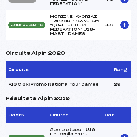
FEDERATION"
MORZINE-AVORIAZ
– GRAND PRIX VITAM
"QUALIF COUPE
FFS
AMBF0033.FFS
FEDERATION" U18-
MAST – DAMES
Circuits Alpin 2020
Circuits
Rang
FIS C Ski Promo National Tour Dames
29
Résultats Alpin 2019
Codex
Course
Cat.
2ème étape – U16
Ecureuils d'Or –