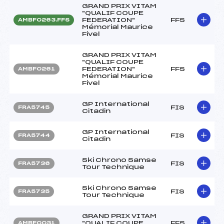
GRAND PRIX VITAM
"QUALIF COUPE
FEDERATION"
FFS
AMBF0263.FFS
Mémorial Maurice
Fivel
GRAND PRIX VITAM
"QUALIF COUPE
FEDERATION"
FFS
AMBF0261
Mémorial Maurice
Fivel
GP International
FIS
FRA5745
Citadin
GP International
FIS
FRA5744
Citadin
Ski Chrono Samse
FIS
FRA5736
Tour Technique
Ski Chrono Samse
FIS
FRA5735
Tour Technique
GRAND PRIX VITAM
"QUALIF COUPE
FFS
AMBF0031