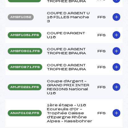
TROPHEE BPAURA
COUPE D ARGENT U
16 FILLES Manche
FFS
AMBF1052
3
COUPE D'ARGENT
FFS
AMBF1051.FFS
U16
COUPE D ARGENT
FFS
AMBF0901.FFS
TROPHEE BPAURA
COUPE D ARGENT
FFS
AMBF0871.FFS
TROPHEE BPAURA
Coupe d'Argent –
GRAND PRIX INTER
FFS
AMJF0221.FFS
REGIONS National
U16
1ère étape – U16
Ecureuils d'Or -
Trophée Caisse
FFS
ANAF0102.FFS
d'Epargne Rhône
Alpes – Kassbohrer