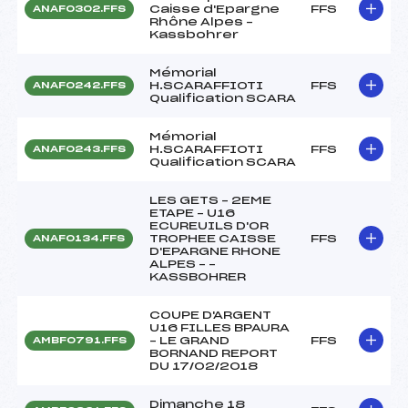
Caisse d'Epargne
FFS
ANAF0302.FFS
Rhône Alpes –
Kassbohrer
Mémorial
H.SCARAFFIOTI
FFS
ANAF0242.FFS
Qualification SCARA
Mémorial
H.SCARAFFIOTI
FFS
ANAF0243.FFS
Qualification SCARA
LES GETS – 2EME
ETAPE – U16
ECUREUILS D'OR
TROPHEE CAISSE
FFS
ANAF0134.FFS
D'EPARGNE RHONE
ALPES – –
KASSBOHRER
COUPE D'ARGENT
U16 FILLES BPAURA
– LE GRAND
FFS
AMBF0791.FFS
BORNAND REPORT
DU 17/02/2018
Dimanche 18