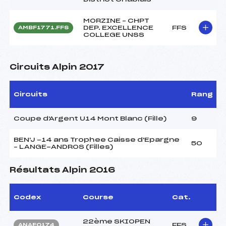
MORZINE – CHPT
DEP. EXCELLENCE
FFS
AMBF1771.FFS
COLLEGE UNSS
Circuits Alpin 2017
Circuits
Rang
Coupe d'Argent U14 Mont Blanc (Fille)
9
BEN'J -14 ans Trophee Caisse d'Epargne
50
– LANGE-ANDROS (Filles)
Résultats Alpin 2016
Codex
Course
Cat.
22ème SKIOPEN
FFS
ANAF0174