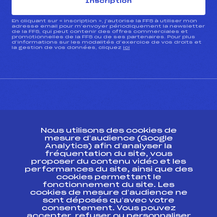
Inscription
En cliquant sur « inscription », j’autorise la FFS à utiliser mon
adresse email pour m’envoyer périodiquement la newsletter
de la FFS, qui peut contenir des offres commerciales et
promotionnelles de la FFS ou de ses partenaires. Pour plus
d’informations sur les modalités d’exercice de vos droits et
la gestion de vos données, cliquez
ici
CONTACT
Nous utilisons des cookies de
ESPACE PRESSE
mesure d’audience (Google
Analytics) afin d’analyser la
fréquentation du site, vous
Ressources
proposer du contenu vidéo et les
performances du site, ainsi que des
Pass’Neige
cookies permettant le
Projet sportif fédéral
fonctionnement du site. Les
cookies de mesure d’audience ne
Projet de performance fédéral
sont déposés qu’avec votre
Antidopage
consentement. Vous pouvez
Pôle Développement, Formation, Suivi
accepter, refuser ou personnaliser