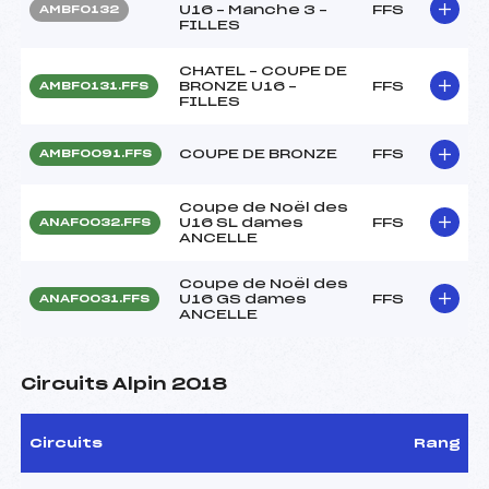
U16 – Manche 3 –
FFS
AMBF0132
FILLES
CHATEL – COUPE DE
BRONZE U16 –
FFS
AMBF0131.FFS
FILLES
COUPE DE BRONZE
FFS
AMBF0091.FFS
Coupe de Noël des
U16 SL dames
FFS
ANAF0032.FFS
ANCELLE
Coupe de Noël des
U16 GS dames
FFS
ANAF0031.FFS
ANCELLE
Circuits Alpin 2018
Circuits
Rang