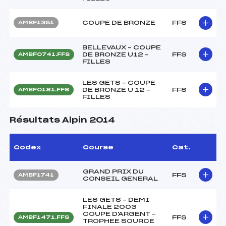
COUPE DE BRONZE
FFS
AMBF1351
BELLEVAUX – COUPE
DE BRONZE U12 –
FFS
AMBF0741.FFS
FILLES
LES GETS – COUPE
DE BRONZE U 12 –
FFS
AMBF0181.FFS
FILLES
Résultats Alpin 2014
Codex
Course
Cat.
GRAND PRIX DU
FFS
AMBF1741
CONSEIL GENERAL
LES GETS – DEMI
FINALE 2003
COUPE D'ARGENT –
FFS
AMBF1471.FFS
TROPHEE SOURCE