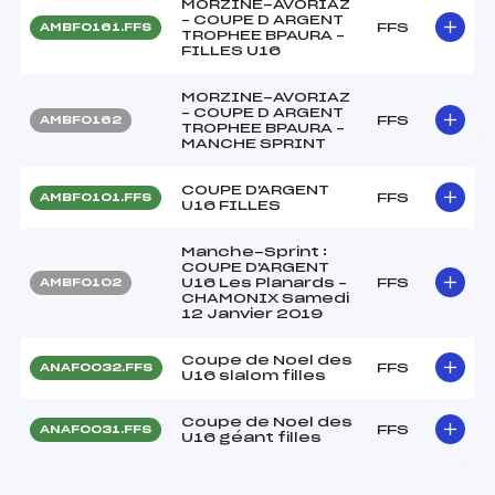
MORZINE-AVORIAZ
– COUPE D ARGENT
FFS
AMBF0161.FFS
TROPHEE BPAURA –
FILLES U16
MORZINE-AVORIAZ
– COUPE D ARGENT
FFS
AMBF0162
TROPHEE BPAURA –
MANCHE SPRINT
COUPE D'ARGENT
FFS
AMBF0101.FFS
U16 FILLES
Manche-Sprint :
COUPE D'ARGENT
U16 Les Planards –
FFS
AMBF0102
CHAMONIX Samedi
12 Janvier 2019
Coupe de Noel des
FFS
ANAF0032.FFS
U16 slalom filles
Coupe de Noel des
FFS
ANAF0031.FFS
U16 géant filles