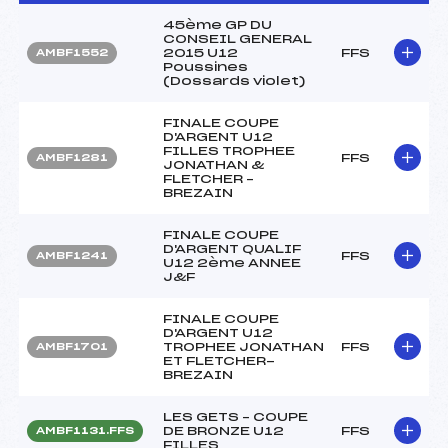
45ème GP DU
CONSEIL GENERAL
2015 U12
FFS
AMBF1552
Poussines
(Dossards violet)
FINALE COUPE
D'ARGENT U12
FILLES TROPHEE
FFS
AMBF1281
JONATHAN &
FLETCHER –
BREZAIN
FINALE COUPE
D'ARGENT QUALIF
FFS
AMBF1241
U12 2ème ANNEE
J&F
FINALE COUPE
D'ARGENT U12
TROPHEE JONATHAN
FFS
AMBF1701
ET FLETCHER-
BREZAIN
LES GETS – COUPE
DE BRONZE U12
FFS
AMBF1131.FFS
FILLES