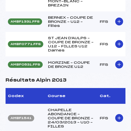
MONT-BLANC –
BREZAIN
BERNEX – COUPE DE
BRONZE – U12 –
FFS
AMBF1331.FFS
Filles
ST JEAN D'AULPS –
COUPE DE BRONZE –
FFS
AMBF0771.FFS
U12 – FILLES U12
Dames
MORZINE – COUPE
FFS
AMBF0531.FFS
DE BRONZE U12
Résultats Alpin 2013
Codex
Course
Cat.
CHAPELLE
ABONDANCE –
COUPE DE BRONZE –
FFS
AMBF1541
24/03/2013 – U10 –
FILLES