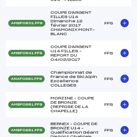
COUPE D'ARGENT
FILLES U14
Dimanche 12
FFS
AMBF0601.FFS
février 2017
CHAMONIX MONT-
BLANC
COUPE D'ARGENT
U14 FILLES –
FFS
AMBF0541.FFS
REPORT DU
04/02/2017
Championnat de
France de Ski Alpin
FFS
ANAF0281.FFS
Excellence
COLLEGES
MORZINE – COUPE
DE BRONZE
FFS
AMBF0261.FFS
(REPRISE DE LA
CHAPELLE)
BERNEX – COUPE DE
BRONZE U14 –
FFS
AMBF0291.FFS
Qualification Géant
District Chablais