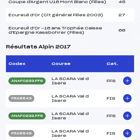
Coupe d'Argent U16 Mont Blanc (Filles)
45
Ecureuil d'Or (Clt général Filles 2003)
27
Ecureuil d'Or -16 ans Trophée Caisse
66
d'Epargne Kassbohrer (Filles)
Résultats Alpin 2017
Codex
Course
Cat.
LA SCARA Val d
FFS
ANAF0233.FFS
Isere
LA SCARA Val d
FIS
FRA6643
Isere
LA SCARA Val d
FFS
ANAF0232.FFS
Isere
LA SCARA Val d
FIS
FRA6645
Isere