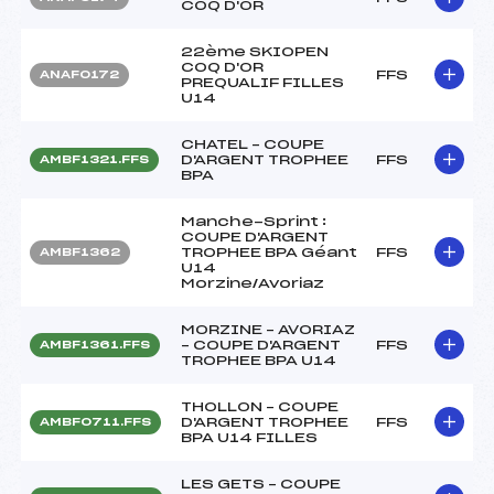
COQ D'OR
22ème SKIOPEN
COQ D'OR
FFS
ANAF0172
PREQUALIF FILLES
U14
CHATEL – COUPE
D'ARGENT TROPHEE
FFS
AMBF1321.FFS
BPA
Manche-Sprint :
COUPE D'ARGENT
TROPHEE BPA Géant
FFS
AMBF1362
U14
Morzine/Avoriaz
MORZINE – AVORIAZ
– COUPE D'ARGENT
FFS
AMBF1361.FFS
TROPHEE BPA U14
THOLLON – COUPE
D'ARGENT TROPHEE
FFS
AMBF0711.FFS
BPA U14 FILLES
LES GETS – COUPE