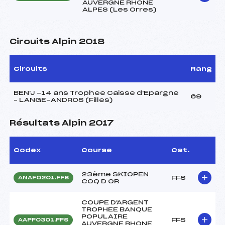
AUVERGNE RHONE
ALPES (Les Orres)
Circuits Alpin 2018
Circuits
Rang
BEN'J -14 ans Trophee Caisse d'Epargne
69
– LANGE-ANDROS (Filles)
Résultats Alpin 2017
Codex
Course
Cat.
23ème SKIOPEN
FFS
ANAF0201.FFS
COQ D OR
COUPE D'ARGENT
TROPHEE BANQUE
POPULAIRE
FFS
AAPF0301.FFS
AUVERGNE RHONE