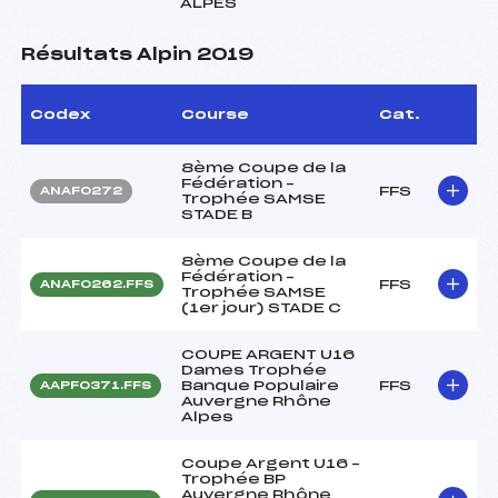
ALPES
Résultats Alpin 2019
Codex
Course
Cat.
8ème Coupe de la
Fédération –
FFS
ANAF0272
Trophée SAMSE
STADE B
8ème Coupe de la
Fédération –
FFS
ANAF0262.FFS
Trophée SAMSE
(1er jour) STADE C
COUPE ARGENT U16
Dames Trophée
Banque Populaire
FFS
AAPF0371.FFS
Auvergne Rhône
Alpes
Coupe Argent U16 –
Trophée BP
Auvergne Rhône