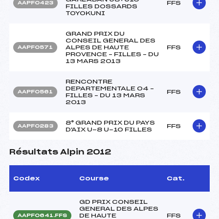
FFS
AAPF0423
FILLES DOSSARDS
TOYOKUNI
GRAND PRIX DU
CONSEIL GENERAL DES
ALPES DE HAUTE
FFS
AAPF0571
PROVENCE – FILLES – DU
13 MARS 2013
RENCONTRE
DEPARTEMENTALE 04 –
FFS
AAPF0561
FILLES – DU 13 MARS
2013
8° GRAND PRIX DU PAYS
FFS
AAPF0283
D'AIX U-8 U-10 FILLES
Résultats Alpin 2012
Codex
Course
Cat.
GD PRIX CONSEIL
GENERAL DES ALPES
DE HAUTE
FFS
AAPF0641.FFS