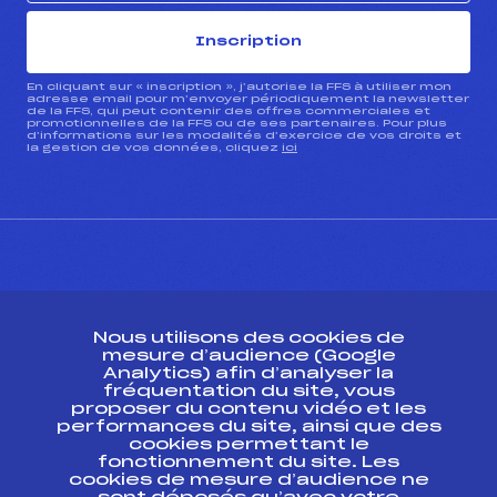
Inscription
En cliquant sur « inscription », j’autorise la FFS à utiliser mon
adresse email pour m’envoyer périodiquement la newsletter
de la FFS, qui peut contenir des offres commerciales et
promotionnelles de la FFS ou de ses partenaires. Pour plus
d’informations sur les modalités d’exercice de vos droits et
la gestion de vos données, cliquez
ici
CONTACT
Nous utilisons des cookies de
ESPACE PRESSE
mesure d’audience (Google
Analytics) afin d’analyser la
fréquentation du site, vous
Ressources
proposer du contenu vidéo et les
performances du site, ainsi que des
Pass’Neige
cookies permettant le
Projet sportif fédéral
fonctionnement du site. Les
cookies de mesure d’audience ne
Projet de performance fédéral