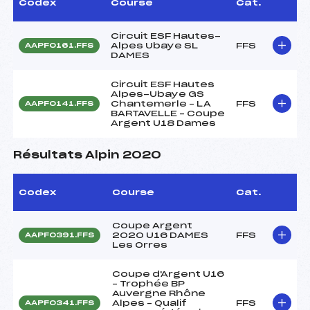
Codex
Course
Cat.
Circuit ESF Hautes-
Alpes Ubaye SL
FFS
AAPF0161.FFS
DAMES
Circuit ESF Hautes
Alpes-Ubaye GS
Chantemerle – LA
FFS
AAPF0141.FFS
BARTAVELLE – Coupe
Argent U18 Dames
Résultats Alpin 2020
Codex
Course
Cat.
Coupe Argent
2020 U16 DAMES
FFS
AAPF0391.FFS
Les Orres
Coupe d'Argent U16
– Trophée BP
Auvergne Rhône
Alpes – Qualif
FFS
AAPF0341.FFS