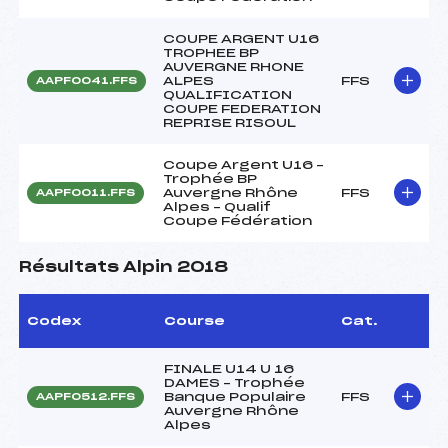
COUPE ARGENT U16
TROPHEE BP
AUVERGNE RHONE
ALPES
FFS
AAPF0041.FFS
QUALIFICATION
COUPE FEDERATION
REPRISE RISOUL
Coupe Argent U16 –
Trophée BP
Auvergne Rhône
FFS
AAPF0011.FFS
Alpes – Qualif
Coupe Fédération
Résultats Alpin 2018
Codex
Course
Cat.
FINALE U14 U 16
DAMES – Trophée
Banque Populaire
FFS
AAPF0512.FFS
Auvergne Rhône
Alpes