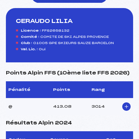
CERAUDO LILIA
foi(s) le ski
Licence :
FFS2658132
Comité :
COMITE DE SKI ALPES PROVENCE
Club :
01005 GPE SKIEURS SAUZE BARCELON
Val. Lic. :
Oui
Points Alpin FFS (10ème liste FFS 2026)
Pénalité
Points
Rang
@
413.08
3014
Résultats Alpin 2024