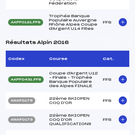
Fédération
Trophée Banque
Populaire Auvergne
FFS
AAPF0121.FFS
Rhône Alpes Coupe
d'Argent U14 Filles
Résultats Alpin 2016
Codex
Course
Cat.
Coupe d'Argent U12
– Finale – Trophée
FFS
AAPF0431.FFS
Banque Populaire
des Alpes FINALE
22ème SKIOPEN
FFS
ANAF0175
COQ D'OR
22ème SKIOPEN
COQ D'OR
FFS
ANAF0173
QUALIFICATIONS