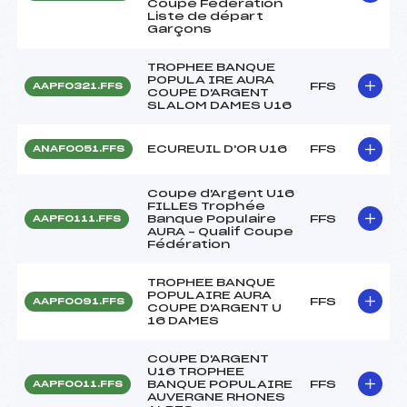
Coupe Fédération
Liste de départ
Garçons
TROPHEE BANQUE
POPULA IRE AURA
FFS
AAPF0321.FFS
COUPE D'ARGENT
SLALOM DAMES U16
ECUREUIL D'OR U16
FFS
ANAF0051.FFS
Coupe d'Argent U16
FILLES Trophée
Banque Populaire
FFS
AAPF0111.FFS
AURA – Qualif Coupe
Fédération
TROPHEE BANQUE
POPULAIRE AURA
FFS
AAPF0091.FFS
COUPE D'ARGENT U
16 DAMES
COUPE D'ARGENT
U16 TROPHEE
BANQUE POPULAIRE
FFS
AAPF0011.FFS
AUVERGNE RHONES