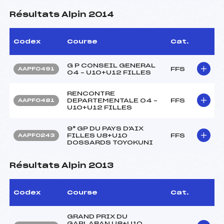
Résultats Alpin 2014
Codex
Course
Cat.
G P CONSEIL GENERAL
FFS
AAPF0491
04 – U10+U12 FILLES
RENCONTRE
DEPARTEMENTALE 04 –
FFS
AAPF0481
U10+U12 FILLES
9° GP DU PAYS D'AIX
FILLES U8+U10
FFS
AAPF0243
DOSSARDS TOYOKUNI
Résultats Alpin 2013
Codex
Course
Cat.
GRAND PRIX DU
GARLABAN U8+U10