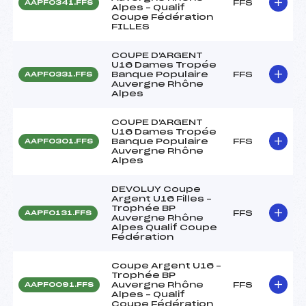
FFS
AAPF0341.FFS
Alpes – Qualif
Coupe Fédération
FILLES
COUPE D'ARGENT
U16 Dames Tropée
Banque Populaire
FFS
AAPF0331.FFS
Auvergne Rhône
Alpes
COUPE D'ARGENT
U16 Dames Tropée
Banque Populaire
FFS
AAPF0301.FFS
Auvergne Rhône
Alpes
DEVOLUY Coupe
Argent U16 Filles –
Trophée BP
FFS
AAPF0131.FFS
Auvergne Rhône
Alpes Qualif Coupe
Fédération
Coupe Argent U16 –
Trophée BP
Auvergne Rhône
FFS
AAPF0091.FFS
Alpes – Qualif
Coupe Fédération