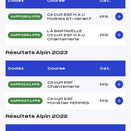
Codex
Course
Cat.
Circuit ESF H A U
FFS
AAPF0501.FFS
Molines St-Veran F
LA BARTAVELLE
Circuit ESF H A U
FFS
AAPF0291.FFS
Chantemerle
Résultats Alpin 2023
Codex
Course
Cat.
Circuit ESF
FFS
AAPF0101.FFS
Chantemerle
Circuit ESF
FFS
AAPF0071.FFS
Monêtier FEMMES
Résultats Alpin 2022