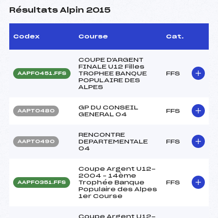
Résultats Alpin 2015
Codex
Course
Cat.
COUPE D'ARGENT
FINALE U12 Filles
TROPHEE BANQUE
FFS
AAPF0451.FFS
POPULAIRE DES
ALPES
GP DU CONSEIL
FFS
AAPT0480
GENERAL 04
RENCONTRE
DEPARTEMENTALE
FFS
AAPT0490
04
Coupe Argent U12-
2004 – 14ème
Trophée Banque
FFS
AAPF0351.FFS
Populaire des Alpes
1er Course
Coupe Argent U12-