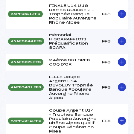
FINALE U14 U 16
DAMES COURSE 2 –
Trophée Banque
FFS
AAPF0511.FFS
Populaire Auvergne
Rhône Alpes
Mémorial
H.SCARAFFIOTI
FFS
ANAF0244.FFS
Préqualification
SCARA
24ème SKI OPEN
FFS
ANAF0221.FFS
COQ D'OR
FILLE Coupe
Argent U14
DEVOLUY Trophée
FFS
AAPF0461.FFS
Banque Populaire
Auvergne Rhône
Alpes
Coupe Argent U14
– Trophée Banque
Populaire Auvergne
FFS
AAPF0342.FFS
Rhône Alpes Qualif
Coupe Fédération
Filles