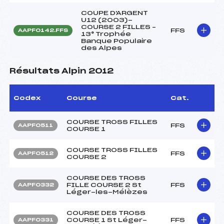
COUPE D'ARGENT
U12 (2003)-
COURSE 2 FILLES –
FFS
AAPF0142.FFS
13° Trophée
Banque Populaire
des Alpes
Résultats Alpin 2012
Codex
Course
Cat.
COURSE TROSS FILLES
FFS
AAPF0511
COURSE 1
COURSE TROSS FILLES
FFS
AAPF0512
COURSE 2
COURSE DES TROSS
FILLE COURSE 2 St
FFS
AAPF0332
Léger-les-Mélèzes
COURSE DES TROSS
COURSE 1 St Léger-
FFS
AAPF0331