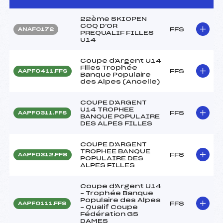
22ème SKIOPEN
COQ D'OR
FFS
ANAF0172
PREQUALIF FILLES
U14
Coupe d'Argent U14
Filles Trophée
FFS
AAPF0411.FFS
Banque Populaire
des Alpes (Ancelle)
COUPE D'ARGENT
U14 TROPHEE
FFS
AAPF0311.FFS
BANQUE POPULAIRE
DES ALPES FILLES
COUPE D'ARGENT
TROPHEE BANQUE
FFS
AAPF0312.FFS
POPULAIRE DES
ALPES FILLES
Coupe d'Argent U14
– Trophée Banque
Populaire des Alpes
FFS
AAPF0111.FFS
– Qualif Coupe
Fédération GS
DAMES