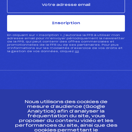
Inscription
En cliquant sur « inscription », j’autorise la FFS à utiliser mon
adresse email pour m’envoyer périodiquement la newsletter
de la FFS, qui peut contenir des offres commerciales et
promotionnelles de la FFS ou de ses partenaires. Pour plus
d’informations sur les modalités d’exercice de vos droits et
la gestion de vos données, cliquez
ici
CONTACT
Nous utilisons des cookies de
ESPACE PRESSE
mesure d’audience (Google
Analytics) afin d’analyser la
fréquentation du site, vous
Ressources
proposer du contenu vidéo et les
performances du site, ainsi que des
Pass’Neige
cookies permettant le