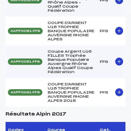
FFS
AAPF0151.FFS
Rhône Alpes –
Qualif Coupe
Fédération
COUPE D'ARGENT
U16 TROPHEE
BANQUE POPULAIRE
FFS
AAPF0081.FFS
AUVERGNE RHONE
ALPES
Coupe Argent U16
FILLES Trophée
Banque Populaire
FFS
AAPF0051.FFS
Auvergne Rhône
Alpes Qualif Coupe
Fédération
COUPE D'ARGENT
U16 TROPHEE
BANQUE POPULAIRE
FFS
AAPF0021.FFS
AUVERGNE RHONE
ALPES 2018
Résultats Alpin 2017
Codex
Course
Cat.