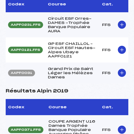
Codex
Course
Cat.
Circuit ESF Orres-
DAMES -Trophée
FFS
AAPF0231.FFS
Banque Populaire
AURA
GP ESF CHAILLOL –
Circuit ESF Hautes-
FFS
AAPF0121.FFS
Alpes Ubaye
AAPF0121
Grand Prix de Saint
Léger les Mélèzes
FFS
AAPF0031
Dames
Résultats Alpin 2019
Codex
Course
Cat.
COUPE ARGENT U16
Dames Trophée
Banque Populaire
FFS
AAPF0371.FFS
Auvergne Rhône