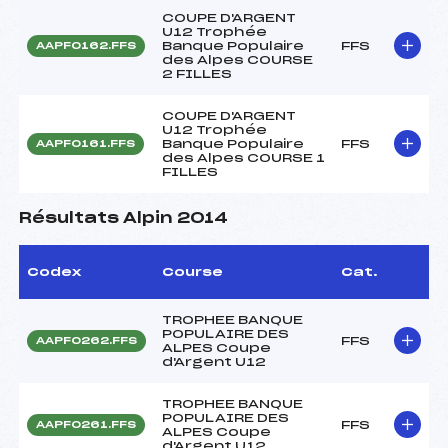
COUPE D'ARGENT
U12 Trophée
Banque Populaire
FFS
AAPF0162.FFS
des Alpes COURSE
2 FILLES
COUPE D'ARGENT
U12 Trophée
Banque Populaire
FFS
AAPF0161.FFS
des Alpes COURSE 1
FILLES
Résultats Alpin 2014
Codex
Course
Cat.
TROPHEE BANQUE
POPULAIRE DES
FFS
AAPF0262.FFS
ALPES Coupe
d'Argent U12
TROPHEE BANQUE
POPULAIRE DES
FFS
AAPF0261.FFS
ALPES Coupe
d'Argent U12