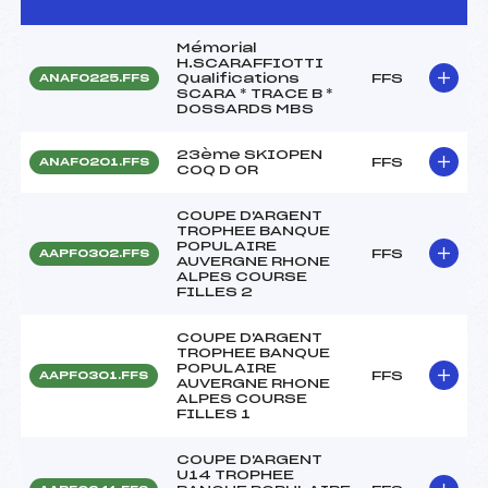
Mémorial
H.SCARAFFIOTTI
Qualifications
FFS
ANAF0225.FFS
SCARA * TRACE B *
DOSSARDS MBS
23ème SKIOPEN
FFS
ANAF0201.FFS
COQ D OR
COUPE D'ARGENT
TROPHEE BANQUE
POPULAIRE
FFS
AAPF0302.FFS
AUVERGNE RHONE
ALPES COURSE
FILLES 2
COUPE D'ARGENT
TROPHEE BANQUE
POPULAIRE
FFS
AAPF0301.FFS
AUVERGNE RHONE
ALPES COURSE
FILLES 1
COUPE D'ARGENT
U14 TROPHEE