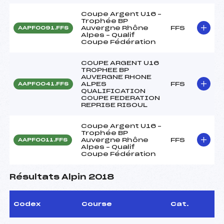
Coupe Argent U16 –
Trophée BP
Auvergne Rhône
FFS
AAPF0091.FFS
Alpes – Qualif
Coupe Fédération
COUPE ARGENT U16
TROPHEE BP
AUVERGNE RHONE
ALPES
FFS
AAPF0041.FFS
QUALIFICATION
COUPE FEDERATION
REPRISE RISOUL
Coupe Argent U16 –
Trophée BP
Auvergne Rhône
FFS
AAPF0011.FFS
Alpes – Qualif
Coupe Fédération
Résultats Alpin 2018
Codex
Course
Cat.