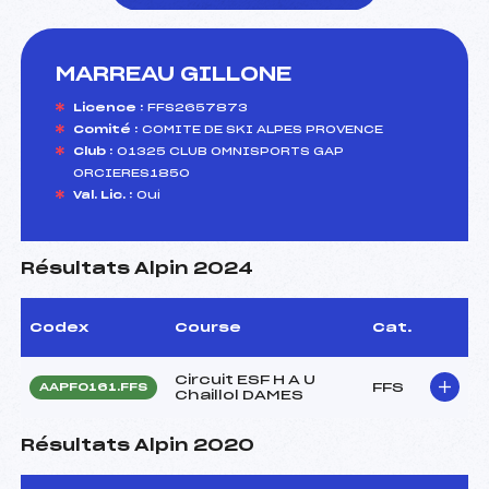
MARREAU GILLONE
foi(s) le ski
Licence :
FFS2657873
Comité :
COMITE DE SKI ALPES PROVENCE
Club :
01325 CLUB OMNISPORTS GAP
ORCIERES1850
Val. Lic. :
Oui
Résultats Alpin 2024
Codex
Course
Cat.
Circuit ESF H A U
FFS
AAPF0161.FFS
Chaillol DAMES
Résultats Alpin 2020