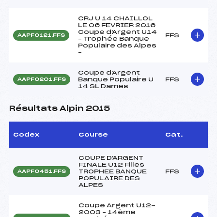
CRJ U 14 CHAILLOL
LE 06 FEVRIER 2016
Coupe d'Argent U14
FFS
AAPF0121.FFS
– Trophée Banque
Populaire des Alpes
–
Coupe d'Argent
Banque Populaire U
FFS
AAPF0201.FFS
14 SL Dames
Résultats Alpin 2015
Codex
Course
Cat.
COUPE D'ARGENT
FINALE U12 Filles
TROPHEE BANQUE
FFS
AAPF0451.FFS
POPULAIRE DES
ALPES
Coupe Argent U12-
2003 – 14ème