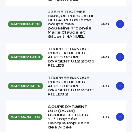
13EME TROPHEE
BANQUE POPULAIRE
DES ALPES 63ème
coupe des
FFS
AAPF0311.FFS
poussins Trophée
Marie Claude et
Gilbert MANUEL
TROPHEE BANQUE
POPULAIRE DES
ALPES COUPE
FFS
AAPF0271.FFS
D'ARGENT U12 2003
FILLES
TROPHEE BANQUE
POPULAIRE DES
ALPES COUPE
FFS
AAPF0272.FFS
D'ARGENT U12 2003
FILLES 2
COUPE D'ARGENT
U12 (2003)-
COURSE 1 FILLES –
FFS
AAPF0141.FFS
13° Trophée
Banque Populaire
des Alpes