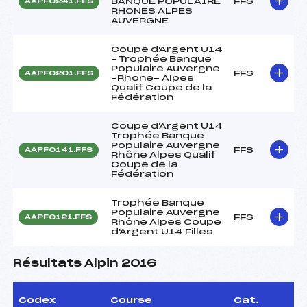
BANQUE POPULAIRE
FFS
AAPF0241.FFS
RHONES ALPES
AUVERGNE
Coupe d'Argent U14
– Trophée Banque
Populaire Auvergne
FFS
AAPF0201.FFS
-Rhone- Alpes
Qualif Coupe de la
Fédération
Coupe d'Argent U14
Trophée Banque
Populaire Auvergne
FFS
AAPF0141.FFS
Rhône Alpes Qualif
Coupe de la
Fédération
Trophée Banque
Populaire Auvergne
FFS
AAPF0121.FFS
Rhône Alpes Coupe
d'Argent U14 Filles
Résultats Alpin 2016
Codex
Course
Cat.