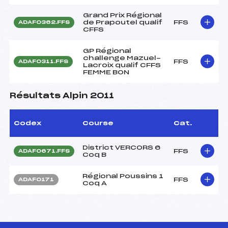
Grand Prix Régional
de Prapoutel qualif
FFS
ADAF0362.FFS
CFFS
GP Régional
challenge Mazuel-
FFS
ADAF0311.FFS
Lacroix qualif CFFS
FEMME BON
Résultats Alpin 2011
Codex
Course
Cat.
District VERCORS 6
FFS
ADAF0671.FFS
Coq B
Régional Poussins 1
FFS
ADAF0171
Coq A