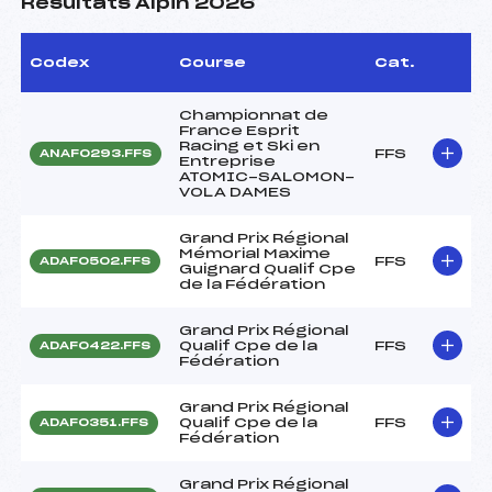
Résultats Alpin 2026
Codex
Course
Cat.
Championnat de
France Esprit
Racing et Ski en
FFS
ANAF0293.FFS
Entreprise
ATOMIC-SALOMON-
VOLA DAMES
Grand Prix Régional
Mémorial Maxime
FFS
ADAF0502.FFS
Guignard Qualif Cpe
de la Fédération
Grand Prix Régional
Qualif Cpe de la
FFS
ADAF0422.FFS
Fédération
Grand Prix Régional
Qualif Cpe de la
FFS
ADAF0351.FFS
Fédération
Grand Prix Régional