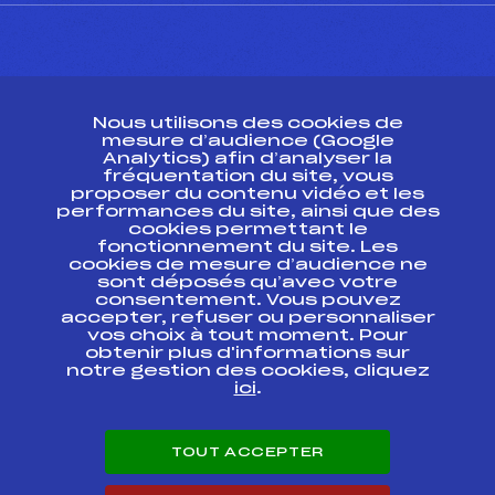
CONTACT
Nous utilisons des cookies de
ESPACE PRESSE
mesure d’audience (Google
Analytics) afin d’analyser la
fréquentation du site, vous
Ressources
proposer du contenu vidéo et les
performances du site, ainsi que des
Pass’Neige
cookies permettant le
Projet sportif fédéral
fonctionnement du site. Les
cookies de mesure d’audience ne
Projet de performance fédéral
sont déposés qu’avec votre
Antidopage
consentement. Vous pouvez
Pôle Développement, Formation, Suivi
accepter, refuser ou personnaliser
Scientifique
vos choix à tout moment. Pour
Listes ministérielles
obtenir plus d'informations sur
notre gestion des cookies, cliquez
Pôle vie de l’athlète
ici
.
Enseignement professionnel
Informatique et chronométrage
Circuits
TOUT ACCEPTER
Carrières