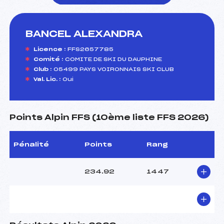
BANCEL ALEXANDRA
foi(s) le ski
Licence :
FFS2657785
Comité :
COMITE DE SKI DU DAUPHINE
Club :
05499 PAYS VOIRONNAIS SKI CLUB
Val. Lic. :
Oui
Points Alpin FFS (10ème liste FFS 2026)
Pénalité
Points
Rang
234.92
1447