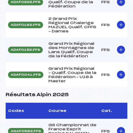
Qualif. Coupe de la
FFS
ADAF0222.FFS
Fédération
2 Grand Prix
Régional Chalenge
FFS
ADAF0182.FFS
MAZUEL Qualif. CFFS
– Dames
Grand Prix Régional
des Montagnes de
FFS
ADAF0152.FFS
Lans Qualif. Coupe
de la Fédération
Grand Prix Régional
– Qualif. Coupe de la
FFS
ADAF0041.FFS
Fédération – U18 à
Master
Résultats Alpin 2025
Codex
Course
Cat.
GS Championnat de
France Esprit
FFS
ANAF0582.FFS