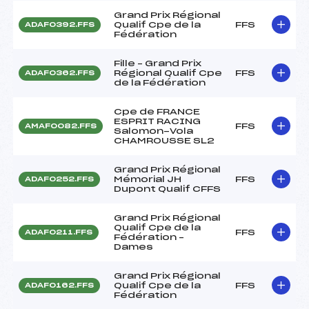
Grand Prix Régional
Qualif Cpe de la
FFS
ADAF0392.FFS
Fédération
Fille – Grand Prix
Régional Qualif Cpe
FFS
ADAF0362.FFS
de la Fédération
Cpe de FRANCE
ESPRIT RACING
FFS
AMAF0082.FFS
Salomon-Vola
CHAMROUSSE SL2
Grand Prix Régional
Mémorial JH
FFS
ADAF0252.FFS
Dupont Qualif CFFS
Grand Prix Régional
Qualif Cpe de la
FFS
ADAF0211.FFS
Fédération –
Dames
Grand Prix Régional
Qualif Cpe de la
FFS
ADAF0162.FFS
Fédération