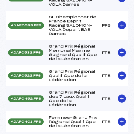
Racing SALOMON-
VOLA Dames
SL Championnat de
France Esprit
Racing SALOMON-
FFS
ANAF0583.FFS
VOLA Depart BAS
Dames
Grand Prix Régional
Mémorial Maxime
FFS
ADAF0532.FFS
Guignard Qualif Cpe
de la Fédération
Grand Prix Régional
Qualif Cpe de la
FFS
ADAF0522.FFS
Fédération
Grand Prix Régional
des 7 Laux Qualif
FFS
ADAF0452.FFS
Cpe de la
Fédération
Femmes-Grand Prix
Régional Qualif Cpe
FFS
ADAF0401.FFS
de la Fédération