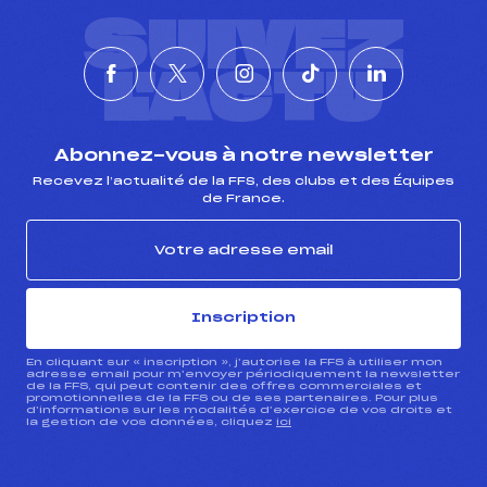
SUIVEZ
L'ACTU
Abonnez-vous à notre newsletter
Recevez l’actualité de la FFS, des clubs et des Équipes
de France.
Inscription
En cliquant sur « inscription », j’autorise la FFS à utiliser mon
adresse email pour m’envoyer périodiquement la newsletter
de la FFS, qui peut contenir des offres commerciales et
promotionnelles de la FFS ou de ses partenaires. Pour plus
d’informations sur les modalités d’exercice de vos droits et
la gestion de vos données, cliquez
ici