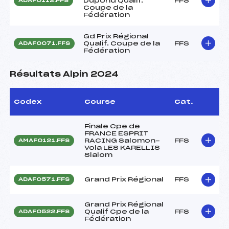
Dupond Qualif.
FFS
ADAF0112.FFS
Coupe de la
Fédération
Gd Prix Régional
Qualif. Coupe de la
FFS
ADAF0071.FFS
Fédération
Résultats Alpin 2024
Codex
Course
Cat.
Finale Cpe de
FRANCE ESPRIT
RACING Salomon-
FFS
AMAF0121.FFS
Vola LES KARELLIS
Slalom
Grand Prix Régional
FFS
ADAF0571.FFS
Grand Prix Régional
Qualif Cpe de la
FFS
ADAF0522.FFS
Fédération