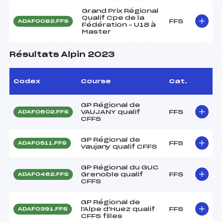
Grand Prix Régional
Qualif Cpe de la
FFS
ADAF0082.FFS
Fédération – U18 à
Master
Résultats Alpin 2023
Codex
Course
Cat.
GP Régional de
VAUJANY qualif
FFS
ADAF0602.FFS
CFFS
GP Régional de
FFS
ADAF0511.FFS
Vaujany qualif CFFS
GP Régional du GUC
Grenoble qualif
FFS
ADAF0462.FFS
CFFS
GP Régional de
l'Alpe d'Huez qualif
FFS
ADAF0391.FFS
CFFS filles