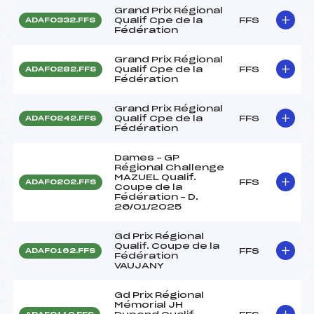
Grand Prix Régional
Qualif Cpe de la
FFS
ADAF0332.FFS
Fédération
Grand Prix Régional
Qualif Cpe de la
FFS
ADAF0282.FFS
Fédération
Grand Prix Régional
Qualif Cpe de la
FFS
ADAF0242.FFS
Fédération
Dames – GP
Régional Challenge
MAZUEL Qualif.
FFS
ADAF0202.FFS
Coupe de la
Fédération – D.
26/01/2025
Gd Prix Régional
Qualif. Coupe de la
FFS
ADAF0162.FFS
Fédération
VAUJANY
Gd Prix Régional
Mémorial JH