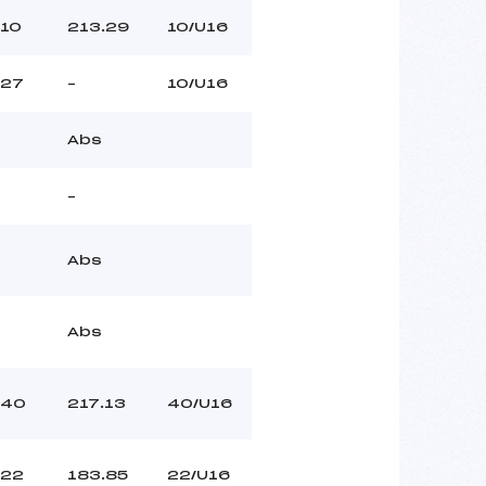
10
213.29
10/U16
27
–
10/U16
Abs
–
Abs
Abs
40
217.13
40/U16
22
183.85
22/U16