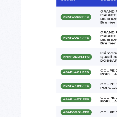
GRAND 
MAURIE
ASAF1023.FFS
DE BRO
Brenier
GRAND 
MAURIE
ASAF1024.FFS
DE BRO
Brenier
Mémori
Qualifi
ANAF0224.FFS
DOSSAR
COUPE 
ASAF1461.FFS
POPULA
COUPE 
ASAF1456.FFS
POPULA
COUPE 
ASAF1457.FFS
POPULA
COUPE 
ASAF0901.FFS