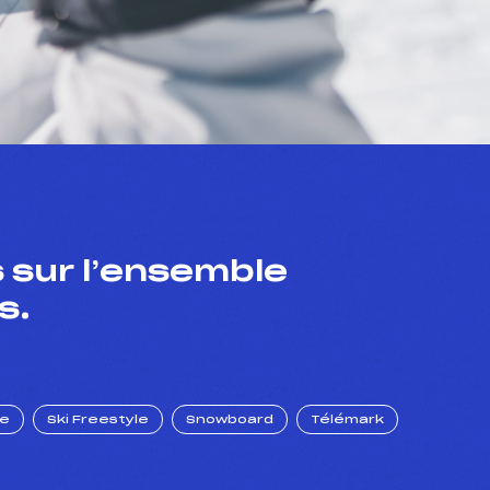
 sur l’ensemble
s.
ue
Ski Freestyle
Snowboard
Télémark