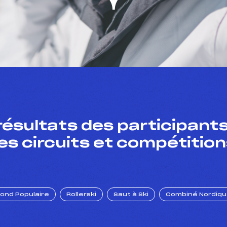
résultats des participants
es circuits et compétition
Fond Populaire
Rollerski
Saut à Ski
Combiné Nordiq