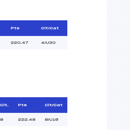
Pts
Clt/Cat
220.47
4/U30
Clt.
Pts
Clt/Cat
8
222.48
8/U16