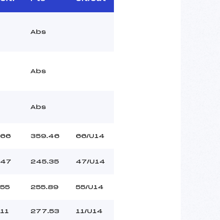
Abs
Abs
Abs
66
359.46
66/U14
47
245.35
47/U14
55
255.89
55/U14
11
277.53
11/U14