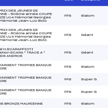
PRIX DES JEUNES DE
NNE – 50ème année COUPE
FFS
Slalom
NZE U14 Mémorial Georges
 Mémorial Jean-Luc Bolo
PRIX DES JEUNES DE
NNE – 50ème année COUPE
FFS
Géant
NZE U14 Mémorial Georges
 Mémorial Jean-Luc Bolo
al H.SCARAFFIOTI
cation SCARA * TRACE A *
FFS
Géant
DS ANDROS
D'ARGENT TROPHEE BANQUE
FFS
Slalom
IRE
D'ARGENT TROPHEE BANQUE
FFS
Super G
IRE
D'ARGENT TROPHEE BANQUE
FFS
Super G
IRE
DE BRONZE MAURIENNE
FFS
Slalom