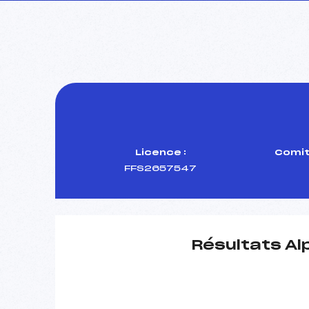
Licence :
Comit
FFS2657547
Résultats Al