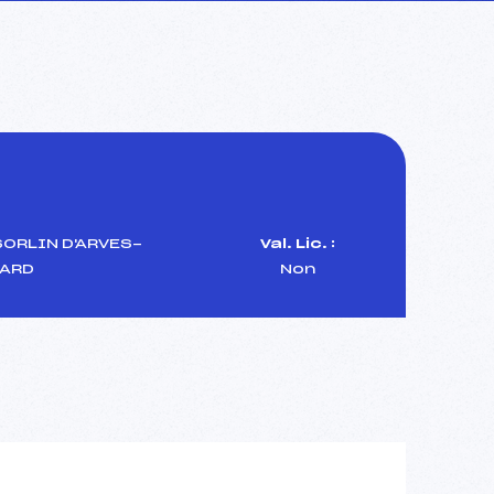
SORLIN D'ARVES-
Val. Lic. :
DARD
Non