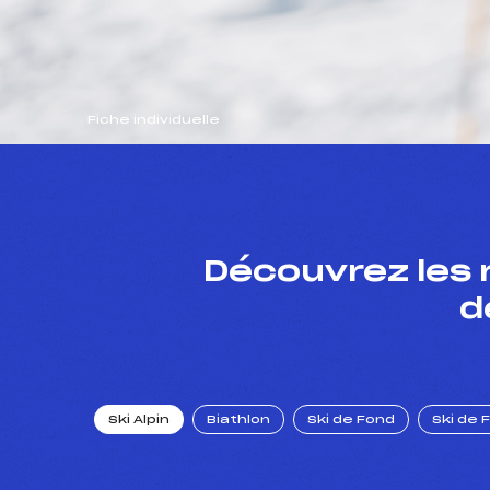
Fiche individuelle
Découvrez les 
d
Ski Alpin
Biathlon
Ski de Fond
Ski de 