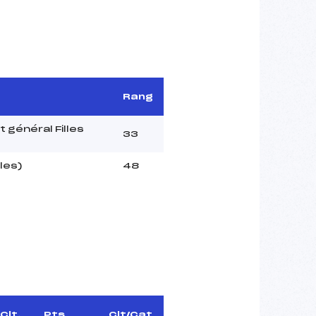
Rang
 général Filles
33
les)
48
Clt.
Pts
Clt/Cat