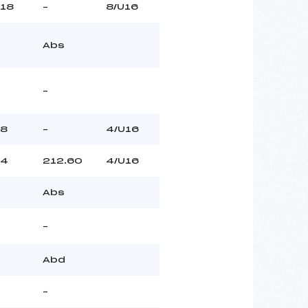
18
–
8/U16
Abs
–
8
–
4/U16
4
212.60
4/U16
Abs
–
Abd
–