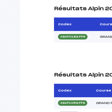
Résultats Alpin 
Codex
Cour
GRAND
ASAF0182.FFS
Résultats Alpin 2
Codex
Course
GRAND 
ASAF1053.FFS