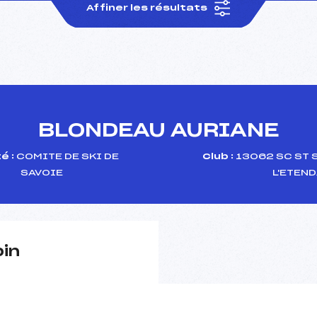
Affiner les résultats
BLONDEAU AURIANE
é :
COMITE DE SKI DE
Club :
13062 SC ST 
SAVOIE
L'ETEN
pin