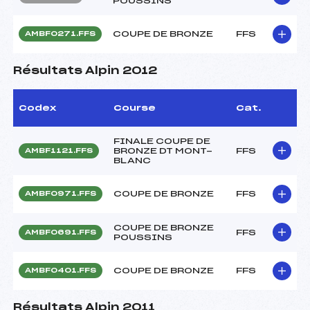
POUSSINS
COUPE DE BRONZE
FFS
AMBF0271.FFS
Résultats Alpin 2012
Codex
Course
Cat.
FINALE COUPE DE
BRONZE DT MONT-
FFS
AMBF1121.FFS
BLANC
COUPE DE BRONZE
FFS
AMBF0971.FFS
COUPE DE BRONZE
FFS
AMBF0691.FFS
POUSSINS
COUPE DE BRONZE
FFS
AMBF0401.FFS
Résultats Alpin 2011