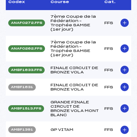
Codex
Course
Cat.
7ème Coupe de la
Fédération –
FFS
ANAF0272.FFS
Trophée SAMSE
(1er jour)
7ème Coupe de la
Fédération –
FFS
ANAF0262.FFS
Trophée SAMSE
(1er jour)
FINALE CIRCUIT DE
FFS
AMBF1633.FFS
BRONZE VOLA
FINALE CIRCUIT DE
FFS
AMBF1631
BRONZE VOLA
GRANDE FINALE
CIRCUIT DE
FFS
AMBF1513.FFS
BRONZE VOLA MONT
BLANC
GP VITAM
FFS
AMBF1391