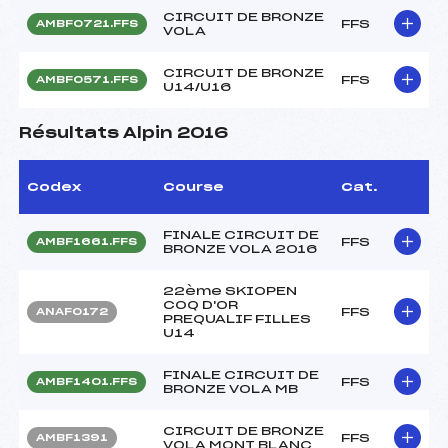
CIRCUIT DE BRONZE
FFS
AMBF0721.FFS
VOLA
CIRCUIT DE BRONZE
FFS
AMBF0571.FFS
U14/U16
Résultats Alpin 2016
Codex
Course
Cat.
FINALE CIRCUIT DE
FFS
AMBF1661.FFS
BRONZE VOLA 2016
22ème SKIOPEN
COQ D'OR
FFS
ANAF0172
PREQUALIF FILLES
U14
FINALE CIRCUIT DE
FFS
AMBF1401.FFS
BRONZE VOLA MB
CIRCUIT DE BRONZE
FFS
AMBF1391
VOLA MONT BLANC