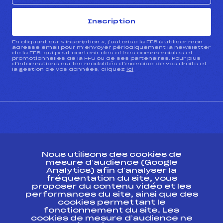
Inscription
En cliquant sur « inscription », j’autorise la FFS à utiliser mon
adresse email pour m’envoyer périodiquement la newsletter
de la FFS, qui peut contenir des offres commerciales et
promotionnelles de la FFS ou de ses partenaires. Pour plus
d’informations sur les modalités d’exercice de vos droits et
la gestion de vos données, cliquez
ici
CONTACT
Nous utilisons des cookies de
ESPACE PRESSE
mesure d’audience (Google
Analytics) afin d’analyser la
fréquentation du site, vous
Ressources
proposer du contenu vidéo et les
performances du site, ainsi que des
Pass’Neige
cookies permettant le
Projet sportif fédéral
fonctionnement du site. Les
cookies de mesure d’audience ne
Projet de performance fédéral