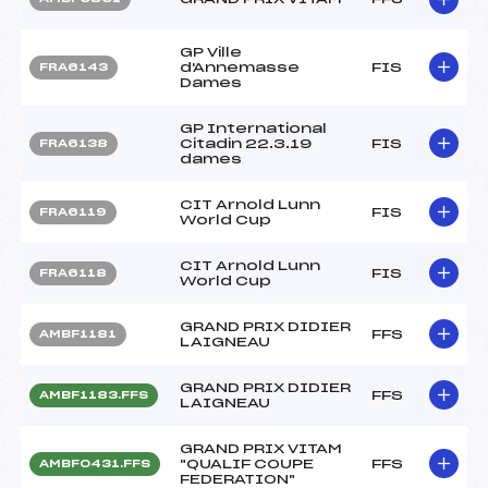
GP Ville
d'Annemasse
FIS
FRA6143
Dames
GP International
Citadin 22.3.19
FIS
FRA6138
dames
CIT Arnold Lunn
FIS
FRA6119
World Cup
CIT Arnold Lunn
FIS
FRA6118
World Cup
GRAND PRIX DIDIER
FFS
AMBF1181
LAIGNEAU
GRAND PRIX DIDIER
FFS
AMBF1183.FFS
LAIGNEAU
GRAND PRIX VITAM
"QUALIF COUPE
FFS
AMBF0431.FFS
FEDERATION"