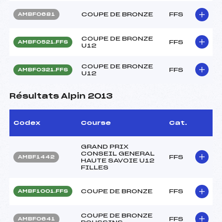
COUPE DE BRONZE
FFS
AMBF0681
COUPE DE BRONZE
FFS
AMBF0521.FFS
U12
COUPE DE BRONZE
FFS
AMBF0321.FFS
U12
Résultats Alpin 2013
Codex
Course
Cat.
GRAND PRIX
CONSEIL GENERAL
FFS
AMBF1442
HAUTE SAVOIE U12
FILLES
COUPE DE BRONZE
FFS
AMBF1001.FFS
COUPE DE BRONZE
FFS
AMBF0641