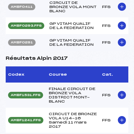
CIRCUIT DE
BRONZE VOLA MONT
FFS
AMBF0411
BLANC
GP VITAM QUALIF
FFS
AMBF0293.FFS
DE LA FEDERATION
GP VITAM QUALIF
FFS
AMBF0291
DE LA FEDERATION
Résultats Alpin 2017
Codex
Course
Cat.
FINALE CIRCUIT DE
BRONZE VOLA
FFS
AMBF1531.FFS
DISTRICT MONT-
BLANC
CIRCUIT DE BRONZE
VOLA U14-16
FFS
AMBF1241.FFS
Samedi 11 mars
2017