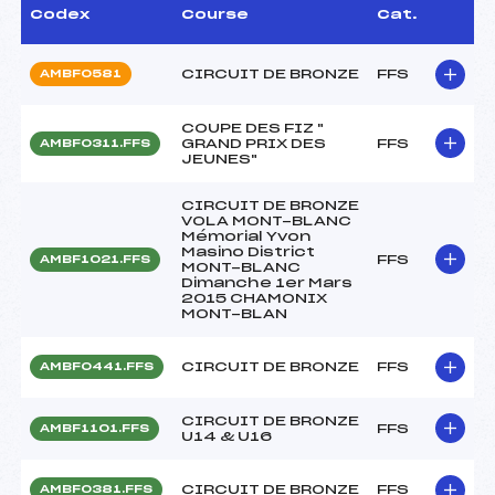
Codex
Course
Cat.
CIRCUIT DE BRONZE
FFS
AMBF0581
COUPE DES FIZ "
GRAND PRIX DES
FFS
AMBF0311.FFS
JEUNES"
CIRCUIT DE BRONZE
VOLA MONT-BLANC
Mémorial Yvon
Masino District
FFS
AMBF1021.FFS
MONT-BLANC
Dimanche 1er Mars
2015 CHAMONIX
MONT-BLAN
CIRCUIT DE BRONZE
FFS
AMBF0441.FFS
CIRCUIT DE BRONZE
FFS
AMBF1101.FFS
U14 & U16
CIRCUIT DE BRONZE
FFS
AMBF0381.FFS