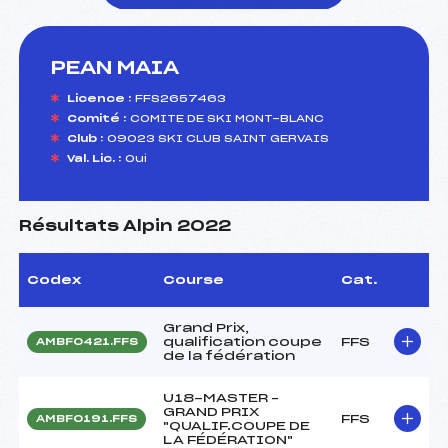
PEAN MAIA
foi(s) le ski
Licence :
FFS2657463
Comité :
COMITE DE SKI MONT-BLANC
Club :
09023 SKI CLUB SAINT GERVAIS
Val. Lic. :
Oui
Résultats Alpin 2022
Codex
Course
Cat.
Grand Prix,
qualification coupe
FFS
AMBF0421.FFS
de la fédération
U18-MASTER –
GRAND PRIX
FFS
AMBF0191.FFS
"QUALIF.COUPE DE
LA FÉDÉRATION"