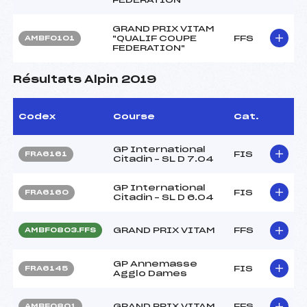
GRAND PRIX VITAM
"QUALIF COUPE
FFS
AMBF0101
FEDERATION"
Résultats Alpin 2019
Codex
Course
Cat.
GP International
FIS
FRA6161
Citadin – SL D 7.04
GP International
FIS
FRA6160
Citadin – SL D 6.04
GRAND PRIX VITAM
FFS
AMBF0803.FFS
GP Annemasse
FIS
FRA6145
Agglo Dames
GRAND PRIX VITAM
FFS
AMBF0801