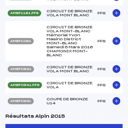
CIRCUIT DE BRONZE
FFS
AMBF1181.FFS
VOLA MONT BLANC
CIRCUIT DE BRONZE
VOLA MONT-BLANC
Mémorial Yvon
Masino District
FFS
AMBF1081
MONT-BLANC
Samedi 5 Mars 2016
CHAMONIX MONT-
BLANC
CIRCUIT DE BRONZE
FFS
AMBF0621
VOLA MONT BLANC
CIRCUIT DE BRONZE
FFS
AMBF0541.FFS
VOLA
COUPE DE BRONZE
FFS
AMBF0231
U14
Résultats Alpin 2015