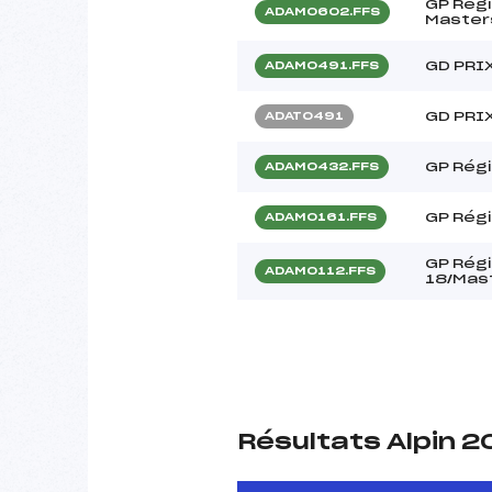
GP Régi
ADAM0602.FFS
Master
GD PRI
ADAM0491.FFS
GD PRI
ADAT0491
GP Rég
ADAM0432.FFS
GP Rég
ADAM0161.FFS
GP Régi
ADAM0112.FFS
18/Mas
Résultats Alpin 2