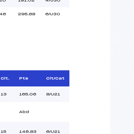
20
191.02
4/U30
46
295.88
6/U30
Clt.
Pts
Clt/Cat
13
165.06
8/U21
Abd
15
146.83
6/U21