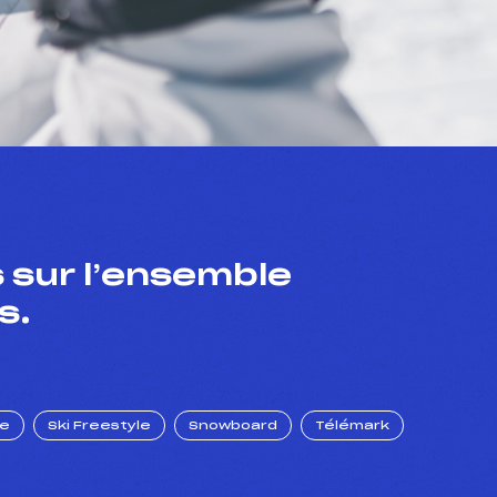
 sur l’ensemble
s.
ue
Ski Freestyle
Snowboard
Télémark