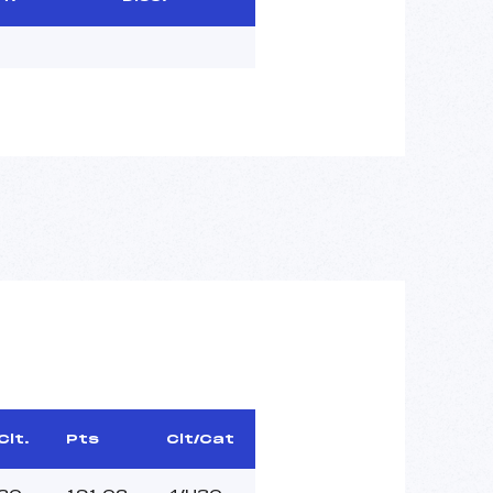
Clt.
Pts
Clt/Cat