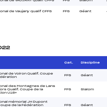
onal de VAUJANY qualif CFFS
FFS
Slalom
onal de Vaujany qualif CFFS
FFS
Géant
2022
Cat.
Discipline
onal de Voiron Qualif. Coupe
FFS
Géant
édération
onal des Montagnes de Lans
ors Qualif. Coupe de la
FFS
Slalom
ion U18+
onal mémorial JH Dupont
 Coupe de la Fédération
FFS
Géant