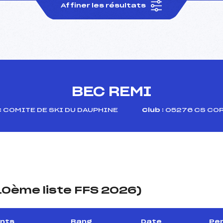
Affiner les résultats
BEC REMI
:
COMITE DE SKI DU DAUPHINE
Club :
05276 CS CO
(10ème liste FFS 2026)
ints
Rang
Date
Per