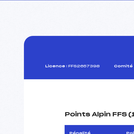
Licence :
FFS2657398
Comité 
Points Alpin FFS 
Pénalité
Po