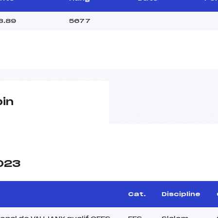
3.89
5677
pin
2023
e
Cat.
Discipline