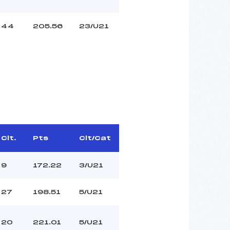
44
205.56
23/U21
Clt.
Pts
Clt/Cat
9
172.22
3/U21
27
198.51
5/U21
20
221.01
5/U21