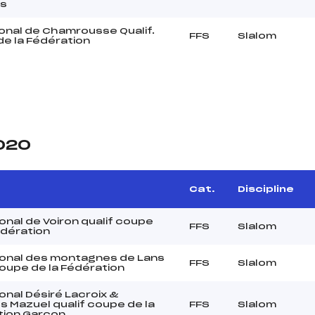
s
onal de Chamrousse Qualif.
FFS
Slalom
e la Fédération
2020
Cat.
Discipline
onal de Voiron qualif coupe
FFS
Slalom
édération
ional des montagnes de Lans
FFS
Slalom
coupe de la Fédération
onal Désiré Lacroix &
 Mazuel qualif coupe de la
FFS
Slalom
tion Garcon