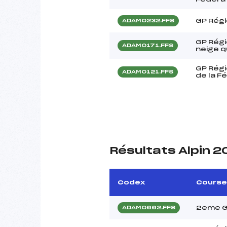
GP Régi
ADAM0232.FFS
GP Régi
ADAM0171.FFS
neige q
GP Régi
ADAM0121.FFS
de la F
Résultats Alpin 2
Codex
Course
2eme G
ADAM0662.FFS