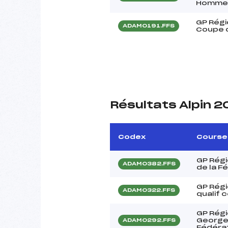
Homme
GP Régi
ADAM0191.FFS
Coupe d
Résultats Alpin 
Codex
Course
GP Régi
ADAM0382.FFS
de la F
GP Rég
ADAM0322.FFS
qualif 
GP Régi
Georges
ADAM0292.FFS
Fédéra