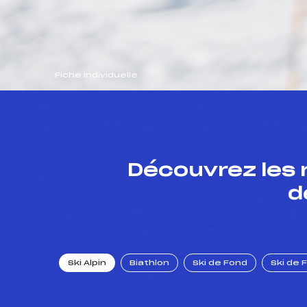
Fiche individuelle
Découvrez les 
d
Ski Alpin
Biathlon
Ski de Fond
Ski de 