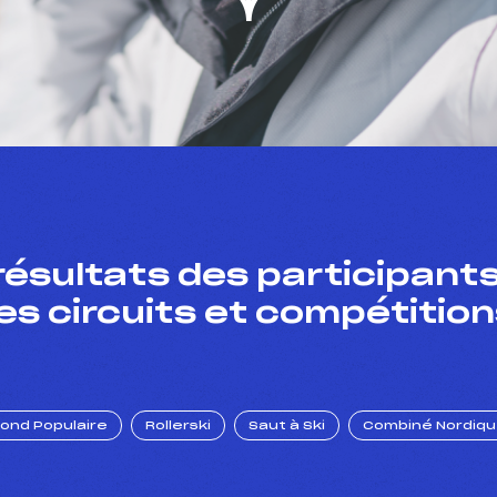
résultats des participants
es circuits et compétition
Fond Populaire
Rollerski
Saut à Ski
Combiné Nordiq