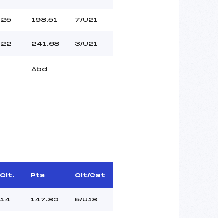
25
198.51
7/U21
22
241.68
3/U21
Abd
Clt.
Pts
Clt/Cat
14
147.80
5/U18