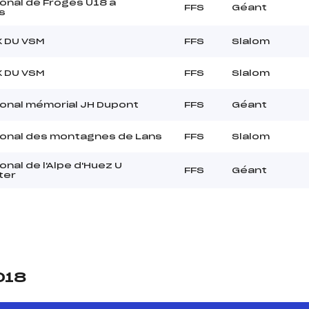
onal de Froges U18 à
FFS
Géant
s
X DU VSM
FFS
Slalom
X DU VSM
FFS
Slalom
ional mémorial JH Dupont
FFS
Géant
ional des montagnes de Lans
FFS
Slalom
onal de l'Alpe d'Huez U
FFS
Géant
ter
018