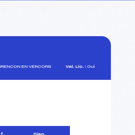
RRENCON EN VERCORS
Val. Lic. :
Oui
f.
Disc.