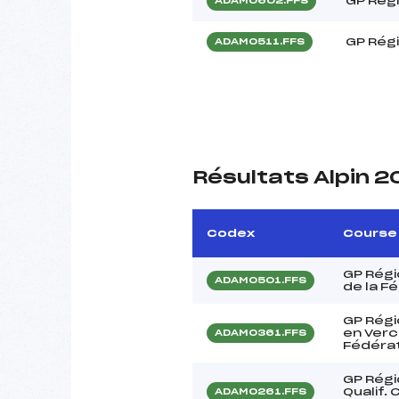
GP Régi
ADAM0602.FFS
GP Régi
ADAM0511.FFS
Résultats Alpin 
Codex
Course
GP Régi
ADAM0501.FFS
de la F
GP Régi
en Verc
ADAM0361.FFS
Fédérat
GP Régi
Qualif.
ADAM0261.FFS