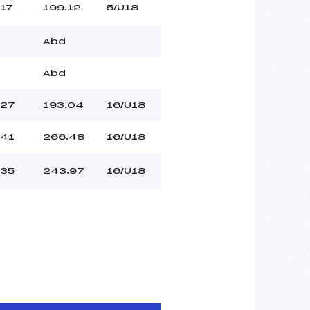
17
199.12
5/U18
Abd
Abd
27
193.04
16/U18
41
266.48
16/U18
35
243.97
16/U18