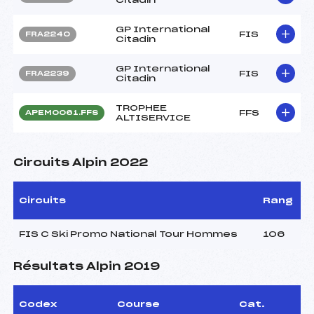
GP International
FIS
FRA2240
Citadin
GP International
FIS
FRA2239
Citadin
TROPHEE
FFS
APEM0061.FFS
ALTISERVICE
Circuits Alpin 2022
Circuits
Rang
FIS C Ski Promo National Tour Hommes
106
Résultats Alpin 2019
Codex
Course
Cat.