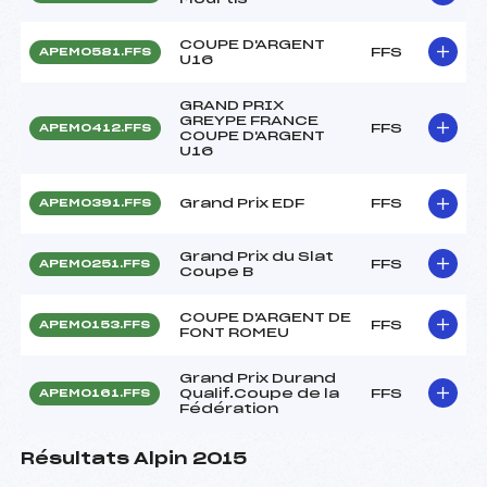
COUPE D'ARGENT
FFS
APEM0581.FFS
U16
GRAND PRIX
GREYPE FRANCE
FFS
APEM0412.FFS
COUPE D'ARGENT
U16
Grand Prix EDF
FFS
APEM0391.FFS
Grand Prix du Slat
FFS
APEM0251.FFS
Coupe B
COUPE D'ARGENT DE
FFS
APEM0153.FFS
FONT ROMEU
Grand Prix Durand
Qualif.Coupe de la
FFS
APEM0161.FFS
Fédération
Résultats Alpin 2015