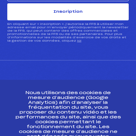
Inscription
En cliquant sur « inscription », j’autorise la FFS à utiliser mon
adresse email pour m’envoyer périodiquement la newsletter
de la FFS, qui peut contenir des offres commerciales et
promotionnelles de la FFS ou de ses partenaires. Pour plus
d’informations sur les modalités d’exercice de vos droits et
la gestion de vos données, cliquez
ici
CONTACT
Nous utilisons des cookies de
ESPACE PRESSE
mesure d’audience (Google
Analytics) afin d’analyser la
fréquentation du site, vous
Ressources
proposer du contenu vidéo et les
performances du site, ainsi que des
Pass’Neige
cookies permettant le
Projet sportif fédéral
fonctionnement du site. Les
cookies de mesure d’audience ne
Projet de performance fédéral