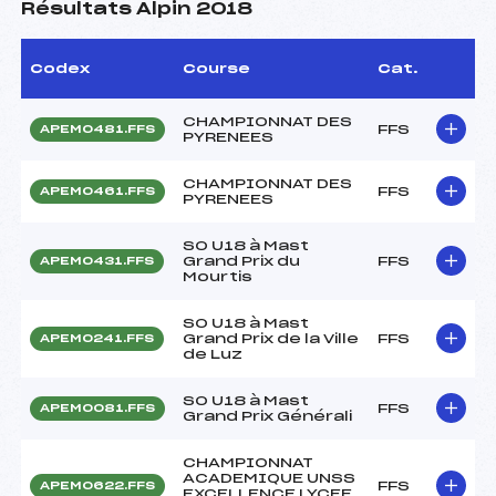
Résultats Alpin 2018
Codex
Course
Cat.
CHAMPIONNAT DES
FFS
APEM0481.FFS
PYRENEES
CHAMPIONNAT DES
FFS
APEM0461.FFS
PYRENEES
SO U18 à Mast
Grand Prix du
FFS
APEM0431.FFS
Mourtis
SO U18 à Mast
Grand Prix de la Ville
FFS
APEM0241.FFS
de Luz
SO U18 à Mast
FFS
APEM0081.FFS
Grand Prix Générali
CHAMPIONNAT
ACADEMIQUE UNSS
FFS
APEM0622.FFS
EXCELLENCE LYCEE