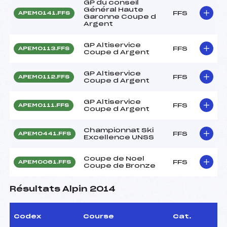
GP du conseil
Général Haute
FFS
APEM0141.FFS
Garonne Coupe d
Argent
GP Altiservice
FFS
APEM0113.FFS
Coupe d Argent
GP Altiservice
FFS
APEM0112.FFS
Coupe d Argent
GP Altiservice
FFS
APEM0111.FFS
Coupe d Argent
Championnat Ski
FFS
APEM0441.FFS
Excellence UNSS
Coupe de Noel
FFS
APEM0061.FFS
Coupe de Bronze
Résultats Alpin 2014
Codex
Course
Cat.