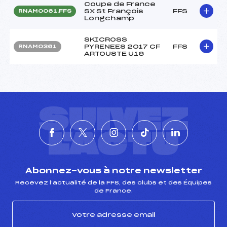
Coupe de France
SX St François
FFS
RNAM0061.FFS
Longchamp
SKICROSS
PYRENEES 2017 CF
FFS
RNAM0361
ARTOUSTE U16
SUIVEZ
L'ACTU
Abonnez-vous à notre newsletter
Recevez l’actualité de la FFS, des clubs et des Équipes
de France.