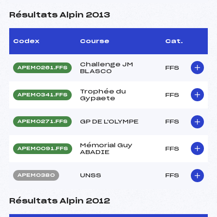
Résultats Alpin 2013
Codex
Course
Cat.
Challenge JM
FFS
APEM0261.FFS
BLASCO
Trophée du
FFS
APEM0341.FFS
Gypaete
GP DE L'OLYMPE
FFS
APEM0271.FFS
Mémorial Guy
FFS
APEM0091.FFS
ABADIE
UNSS
FFS
APEM0380
Résultats Alpin 2012