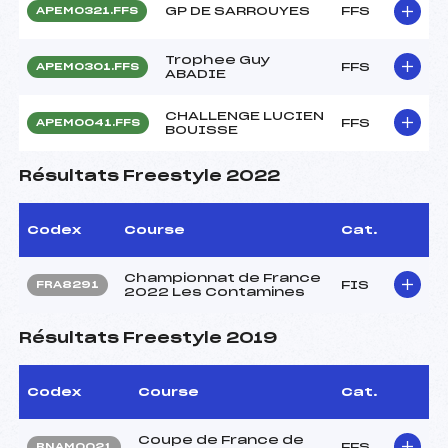
GP DE SARROUYES
FFS
APEM0321.FFS
Trophee Guy
FFS
APEM0301.FFS
ABADIE
CHALLENGE LUCIEN
FFS
APEM0041.FFS
BOUISSE
Résultats Freestyle 2022
Codex
Course
Cat.
Championnat de France
FIS
FRA8291
2022 Les Contamines
Résultats Freestyle 2019
Codex
Course
Cat.
Coupe de France de
FFS
RNAM0021