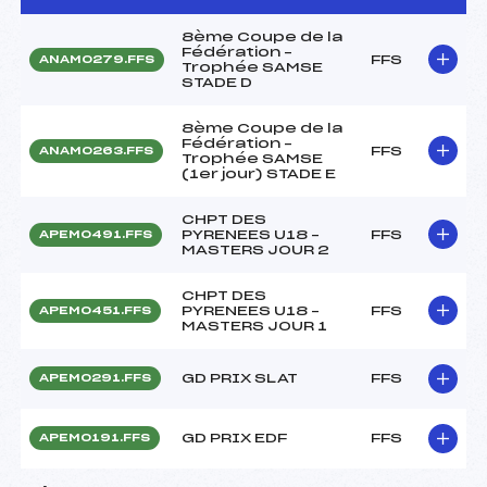
8ème Coupe de la
Fédération –
FFS
ANAM0279.FFS
Trophée SAMSE
STADE D
8ème Coupe de la
Fédération –
FFS
ANAM0263.FFS
Trophée SAMSE
(1er jour) STADE E
CHPT DES
PYRENEES U18 –
FFS
APEM0491.FFS
MASTERS JOUR 2
CHPT DES
PYRENEES U18 –
FFS
APEM0451.FFS
MASTERS JOUR 1
GD PRIX SLAT
FFS
APEM0291.FFS
GD PRIX EDF
FFS
APEM0191.FFS