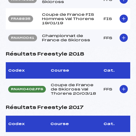
Skicross
Coupe de France FIS
Hommes Val Thorens
FIS
FRA8835
19/01/19
Championnat de
FFS
RNAM0041
France de Skicross
Résultats Freestyle 2018
Codex
Course
Cat.
Coupe de France
de Skicross Val
FFS
RNAM0402.FFS
Thorens 20/03/18
Résultats Freestyle 2017
Codex
Course
Cat.