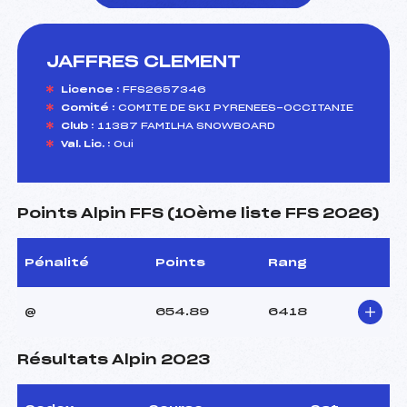
JAFFRES CLEMENT
foi(s) le ski
Licence :
FFS2657346
Comité :
COMITE DE SKI PYRENEES-OCCITANIE
Club :
11387 FAMILHA SNOWBOARD
Val. Lic. :
Oui
Points Alpin FFS (10ème liste FFS 2026)
Pénalité
Points
Rang
@
654.89
6418
Résultats Alpin 2023