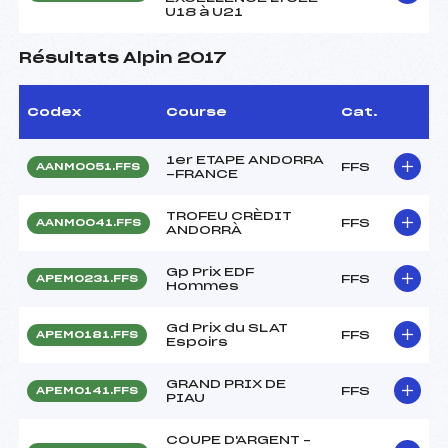
U18 à U21
Résultats Alpin 2017
Codex
Course
Cat.
1er ETAPE ANDORRA
FFS
AANM0051.FFS
-FRANCE
TROFEU CRÈDIT
FFS
AANM0041.FFS
ANDORRÀ
Gp Prix EDF
FFS
APEM0231.FFS
Hommes
Gd Prix du SLAT
FFS
APEM0181.FFS
Espoirs
GRAND PRIX DE
FFS
APEM0141.FFS
PIAU
COUPE D'ARGENT –