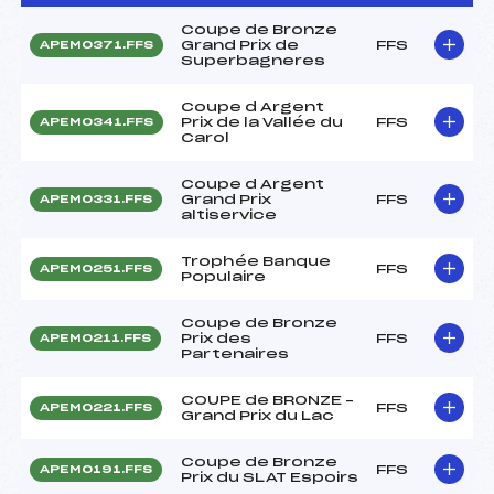
Coupe de Bronze
Grand Prix de
FFS
APEM0371.FFS
Superbagneres
Coupe d Argent
Prix de la Vallée du
FFS
APEM0341.FFS
Carol
Coupe d Argent
Grand Prix
FFS
APEM0331.FFS
altiservice
Trophée Banque
FFS
APEM0251.FFS
Populaire
Coupe de Bronze
Prix des
FFS
APEM0211.FFS
Partenaires
COUPE de BRONZE –
FFS
APEM0221.FFS
Grand Prix du Lac
Coupe de Bronze
FFS
APEM0191.FFS
Prix du SLAT Espoirs