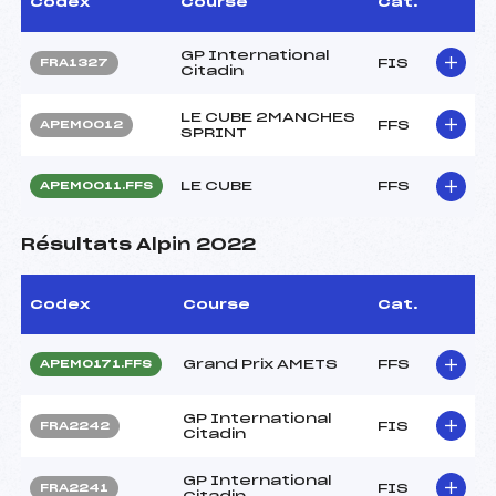
Codex
Course
Cat.
GP International
FIS
FRA1327
Citadin
LE CUBE 2MANCHES
FFS
APEM0012
SPRINT
LE CUBE
FFS
APEM0011.FFS
Résultats Alpin 2022
Codex
Course
Cat.
Grand Prix AMETS
FFS
APEM0171.FFS
GP International
FIS
FRA2242
Citadin
GP International
FIS
FRA2241
Citadin