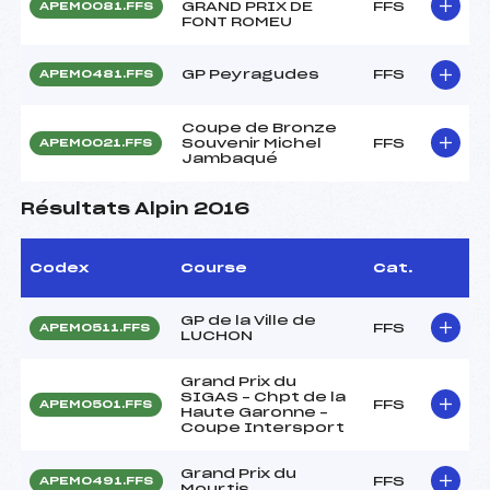
GRAND PRIX DE
FFS
APEM0081.FFS
FONT ROMEU
GP Peyragudes
FFS
APEM0481.FFS
Coupe de Bronze
Souvenir Michel
FFS
APEM0021.FFS
Jambaqué
Résultats Alpin 2016
Codex
Course
Cat.
GP de la Ville de
FFS
APEM0511.FFS
LUCHON
Grand Prix du
SIGAS – Chpt de la
FFS
APEM0501.FFS
Haute Garonne –
Coupe Intersport
Grand Prix du
FFS
APEM0491.FFS
Mourtis