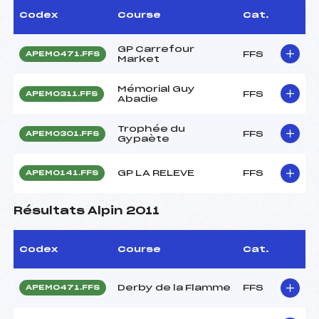
Codex
Course
Cat.
GP Carrefour
FFS
APEM0471.FFS
Market
Mémorial Guy
FFS
APEM0311.FFS
Abadie
Trophée du
FFS
APEM0301.FFS
Gypaète
GP LA RELEVE
FFS
APEM0141.FFS
Résultats Alpin 2011
Codex
Course
Cat.
Derby de la Flamme
FFS
APEM0471.FFS