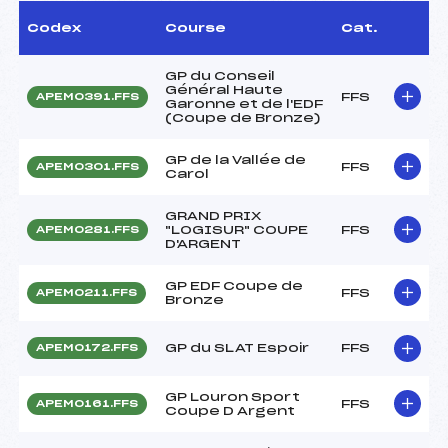
Codex
Course
Cat.
GP du Conseil
Général Haute
FFS
APEM0391.FFS
Garonne et de l'EDF
(Coupe de Bronze)
GP de la Vallée de
FFS
APEM0301.FFS
Carol
GRAND PRIX
"LOGISUR" COUPE
FFS
APEM0281.FFS
D'ARGENT
GP EDF Coupe de
FFS
APEM0211.FFS
Bronze
GP du SLAT Espoir
FFS
APEM0172.FFS
GP Louron Sport
FFS
APEM0161.FFS
Coupe D Argent