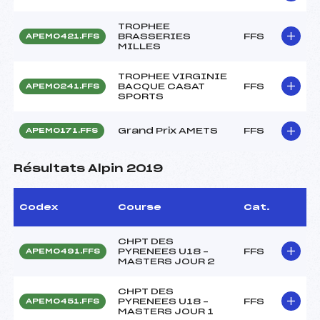
TROPHEE
BRASSERIES
FFS
APEM0421.FFS
MILLES
TROPHEE VIRGINIE
BACQUE CASAT
FFS
APEM0241.FFS
SPORTS
Grand Prix AMETS
FFS
APEM0171.FFS
Résultats Alpin 2019
Codex
Course
Cat.
CHPT DES
PYRENEES U18 –
FFS
APEM0491.FFS
MASTERS JOUR 2
CHPT DES
PYRENEES U18 –
FFS
APEM0451.FFS
MASTERS JOUR 1