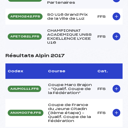
Partenaires
SO U16 Grand Prix
FFS
APEM0242.FFS
de la Ville de Luz
CHAMPIONNAT
ACADEMIQUE UNSS
FFS
APET0621.FFS
EXCELLENCE LYCEE
U16
Résultats Alpin 2017
Codex
Course
Cat.
Coupe Marc Brajon
– "Qualif. Coupe de
FFS
AAUM0111.FFS
la Fédération"
Coupe de France
du Jeune Citadin
(3ème étape) –
FFS
ANAM0076.FFS
Qualif. Coupe de la
Fédération