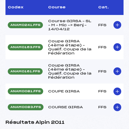
Codex
Course
Cat.
Course GIRSA – SL
– M – Mic -> Benj –
FFS
ANAM0241.FFS
14/04/12
Coupe GIRSA
(4ème étape) –
FFS
ANAM0163.FFS
Qualif. Coupe de la
Fédération
Coupe GIRSA
(4ème étape) –
FFS
ANAM0161.FFS
Qualif. Coupe de la
Fédération
COUPE GIRSA
FFS
ANAM0081.FFS
COURSE GIRSA
FFS
ANAM0083.FFS
Résultats Alpin 2011