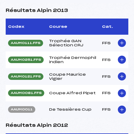
Résultats Alpin 2013
Codex
Course
Cat.
Trophée GAN
FFS
AAUM0111.FFS
Sélection CRJ
Trophée Dermophil
FFS
AAUM0251.FFS
indien
Coupe Maurice
FFS
AAUM0121.FFS
Vigier
Coupe Alfred Pipet
FFS
AAUM0081.FFS
De Tessières Cup
FFS
AAUM0011
Résultats Alpin 2012