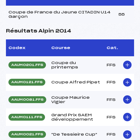
Coupe de France du Jeune CITADIN U14
55
Garçon
Résultats Alpin 2014
Codex
Course
Cat.
Coupe du
FFS
AAUM0201.FFS
printemps
Coupe Alfred Pipet
FFS
AAUM0121.FFS
Coupe Maurice
FFS
AAUM0081.FFS
Vigier
Grand Prix SAEM
FFS
AAUM0111.FFS
développement
"De Tessieire Cup"
FFS
AAUM0021.FFS