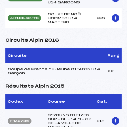
U14 GARCONS
COUPE DE NOËL
HOMMES U14
FFS
AIFM0142.FFS
MASTERS
Circuits Alpin 2016
Circuits
Rang
Coupe de France du Jeune CITADIN U14
22
Garçon
Résultats Alpin 2015
Codex
Course
Cat.
9° YOUNG CITIZEN
CUP – SL U14 M – GP
FIS
FRA0786
DE LA VILLE DE
MARSEILLE