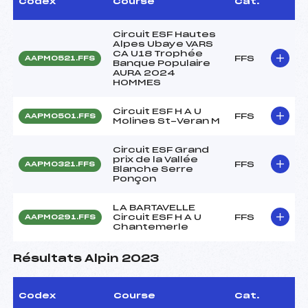
Codex
Course
Cat.
Circuit ESF Hautes
Alpes Ubaye VARS
CA U18 Trophée
FFS
AAPM0521.FFS
Banque Populaire
AURA 2024
HOMMES
Circuit ESF H A U
FFS
AAPM0501.FFS
Molines St-Veran M
Circuit ESF Grand
prix de la Vallée
FFS
AAPM0321.FFS
Blanche Serre
Ponçon
LA BARTAVELLE
Circuit ESF H A U
FFS
AAPM0291.FFS
Chantemerle
Résultats Alpin 2023
Codex
Course
Cat.