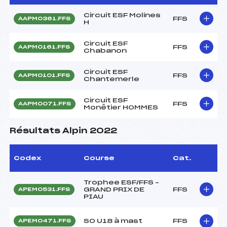
Circuit ESF Molines
FFS
AAPM0361.FFS
H
Circuit ESF
FFS
AAPM0161.FFS
Chabanon
Circuit ESF
FFS
AAPM0101.FFS
Chantemerle
Circuit ESF
FFS
AAPM0071.FFS
Monêtier HOMMES
Résultats Alpin 2022
Codex
Course
Cat.
Trophee ESF/FFS –
GRAND PRIX DE
FFS
APEM0531.FFS
PIAU
SO U18 à mast
FFS
APEM0471.FFS