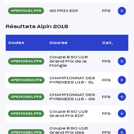
GD PRIX EDF
FFS
APEM0191.FFS
Résultats Alpin 2018
Codex
Course
Cat.
Coupe B SO U16
Grand Prix de la
FFS
APEM0541.FFS
Mongie
CHAMPIONNAT DES
FFS
APEM0392.FFS
PYRENEES U16 – SL
CHAMPIONNAT DES
FFS
APEM0391.FFS
PYRENEES U16 – GS
Coupe B SO U16
FFS
APEM0331.FFS
Grand Prix EDF
Coupe B SO U16
Grand Prix des
FFS
APEM0281.FFS