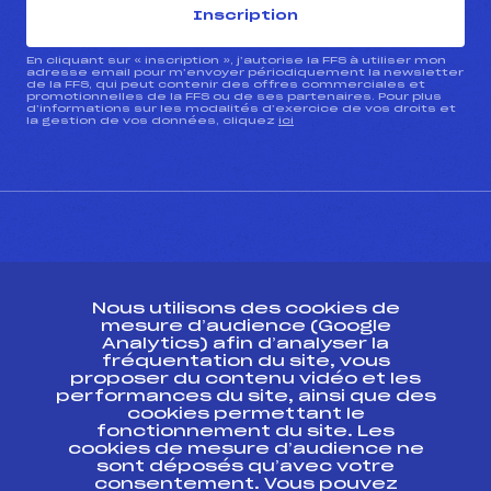
Inscription
En cliquant sur « inscription », j’autorise la FFS à utiliser mon
adresse email pour m’envoyer périodiquement la newsletter
de la FFS, qui peut contenir des offres commerciales et
promotionnelles de la FFS ou de ses partenaires. Pour plus
d’informations sur les modalités d’exercice de vos droits et
la gestion de vos données, cliquez
ici
CONTACT
Nous utilisons des cookies de
ESPACE PRESSE
mesure d’audience (Google
Analytics) afin d’analyser la
fréquentation du site, vous
Ressources
proposer du contenu vidéo et les
performances du site, ainsi que des
Pass’Neige
cookies permettant le
Projet sportif fédéral
fonctionnement du site. Les
cookies de mesure d’audience ne
Projet de performance fédéral
sont déposés qu’avec votre
Antidopage
consentement. Vous pouvez