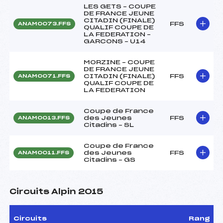
LES GETS – COUPE
DE FRANCE JEUNE
CITADIN (FINALE)
FFS
ANAM0073.FFS
QUALIF COUPE DE
LA FEDERATION –
GARCONS – U14
MORZINE – COUPE
DE FRANCE JEUNE
CITADIN (FINALE)
FFS
ANAM0071.FFS
QUALIF COUPE DE
LA FEDERATION
Coupe de France
des Jeunes
FFS
ANAM0013.FFS
Citadins – SL
Coupe de France
des Jeunes
FFS
ANAM0011.FFS
Citadins – GS
Circuits Alpin 2015
Circuits
Rang