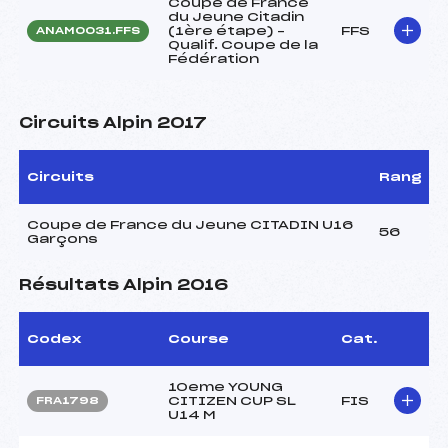
Coupe de France
du Jeune Citadin
(1ère étape) –
FFS
ANAM0031.FFS
Qualif. Coupe de la
Fédération
Circuits Alpin 2017
Circuits
Rang
Coupe de France du Jeune CITADIN U16
56
Garçons
Résultats Alpin 2016
Codex
Course
Cat.
10eme YOUNG
CITIZEN CUP SL
FIS
FRA1798
U14 M