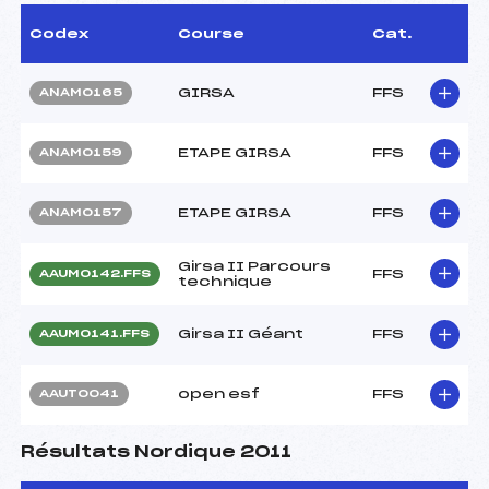
Codex
Course
Cat.
GIRSA
FFS
ANAM0165
ETAPE GIRSA
FFS
ANAM0159
ETAPE GIRSA
FFS
ANAM0157
Girsa II Parcours
FFS
AAUM0142.FFS
technique
Girsa II Géant
FFS
AAUM0141.FFS
open esf
FFS
AAUT0041
Résultats Nordique 2011