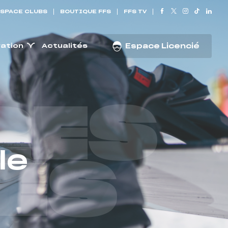
SPACE CLUBS
BOUTIQUE FFS
FFS TV
ration
Actualités
Espace Licencié
RES
le
ES