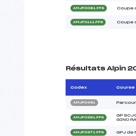
Coupe 
AMJF0081.FFS
Coupe d
AMJF0111.FFS
Résultats Alpin 2
Codex
Course
Parcour
AMJF0451
GP SCJG
AMJF0391.FFS
GINO RA
GPJ de
AMJF0371.FFS