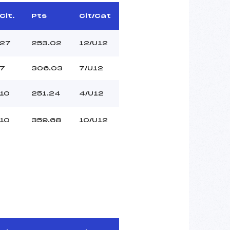
Clt.
Pts
Clt/Cat
27
253.02
12/U12
7
306.03
7/U12
10
251.24
4/U12
10
359.68
10/U12