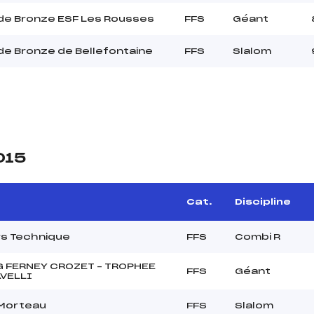
de Bronze ESF Les Rousses
FFS
Géant
e Bronze de Bellefontaine
FFS
Slalom
015
Cat.
Discipline
s Technique
FFS
Combi R
 FERNEY CROZET – TROPHEE
FFS
Géant
VELLI
 Morteau
FFS
Slalom