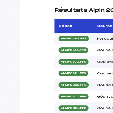
Résultats Alpin 2
Codex
Course
Parcou
AMJF0441.FFS
Coupe 
AMJF0411.FFS
Coq d'A
AMJF0371.FFS
Coupe 
AMJF0321.FFS
Coupe d
AMJF0302.FFS
Géant d
AMJF0271.FFS
Coupe 
AMJF0051.FFS