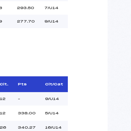
8
293.50
7/U14
9
277.70
9/U14
Clt.
Pts
Clt/Cat
12
–
9/U14
12
338.00
5/U14
26
340.27
16/U14