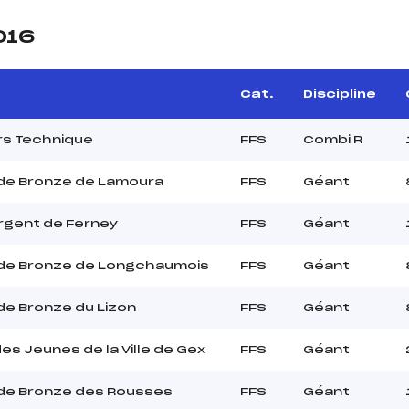
016
Cat.
Discipline
rs Technique
FFS
Combi R
de Bronze de Lamoura
FFS
Géant
rgent de Ferney
FFS
Géant
de Bronze de Longchaumois
FFS
Géant
e Bronze du Lizon
FFS
Géant
es Jeunes de la Ville de Gex
FFS
Géant
de Bronze des Rousses
FFS
Géant