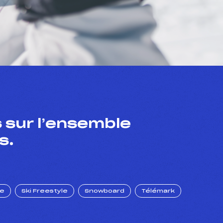
 sur l’ensemble
s.
ue
Ski Freestyle
Snowboard
Télémark