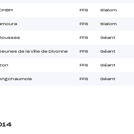
SCMBM
FFS
Slalom
Lamoura
FFS
Slalom
 Rousses
FFS
Géant
eunes de la Ville de Divonne
FFS
Géant
izon
FFS
Géant
Longchaumois
FFS
Géant
014