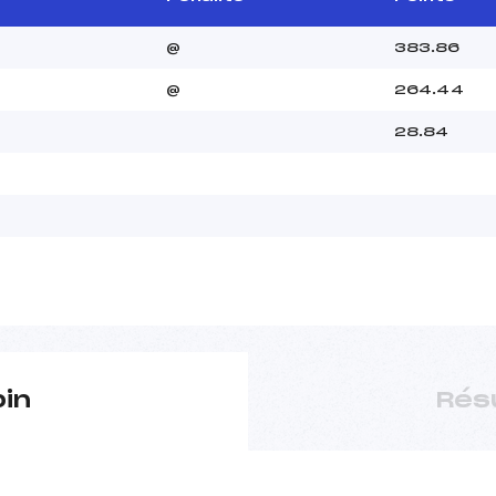
@
383.86
@
264.44
28.84
pin
Rés