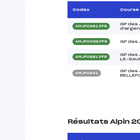
Codex
Course
GP des 
AMJF0361.FFS
d'argen
GP des
AMJF0032.FFS
GP des 
AMJF0281.FFS
LE-SAU
GP des
AMJF0241
BELLEF
Résultats Alpin 2