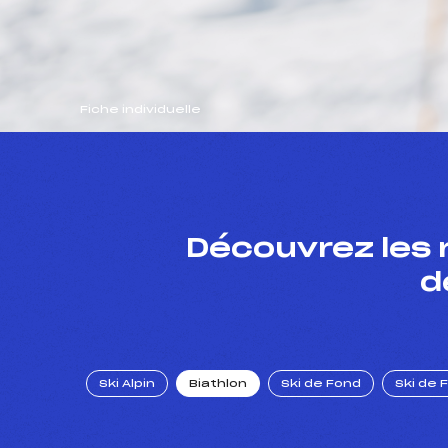
Fiche individuelle
Découvrez les 
d
Ski Alpin
Biathlon
Ski de Fond
Ski de 