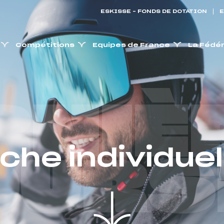
ESKISSE – FONDS DE DOTATION
E
Compétitions
Equipes de France
La Fédé
RNIÈ
iche individuel
OURS