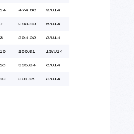
14
474.60
9/U14
7
283.89
6/U14
3
294.22
2/U14
16
256.91
13/U14
10
335.84
6/U14
10
301.15
8/U14