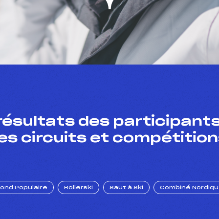
résultats des participants
es circuits et compétition
Fond Populaire
Rollerski
Saut à Ski
Combiné Nordiq