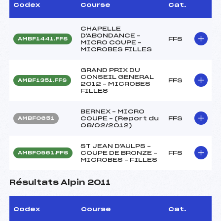
Codex
Course
Cat.
CHAPELLE
D'ABONDANCE –
FFS
AMBF1441.FFS
MICRO COUPE –
MICROBES FILLES
GRAND PRIX DU
CONSEIL GENERAL
FFS
AMBF1351.FFS
2012 – MICROBES
FILLES
BERNEX – MICRO
COUPE – (Report du
FFS
AMBF0651
08/02/2012)
ST JEAN D'AULPS –
COUPE DE BRONZE –
FFS
AMBF0561.FFS
MICROBES – FILLES
Résultats Alpin 2011
Codex
Course
Cat.