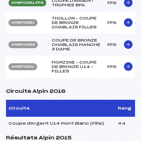
COUPE D'ARGENT
FFS
AMBF0391.FFS
TROPHEE BPA
THOLLON – COUPE
DE BRONZE
FFS
AMBF0281
CHABLAIS FILLES
COUPE DE BRONZE
CHABLAIS MANCHE
FFS
AMBF0282
3 DAME
MORZINE – COUPE
DE BRONZE U14 –
FFS
AMBF0251
FILLES
Circuits Alpin 2016
Circuits
Rang
Coupe d'Argent U14 Mont Blanc (Fille)
44
Résultats Alpin 2015