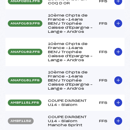
FFS
ANAF0201.FFS
COQ D OR
10ème Chpts de
France -14ans
BEN'J Trophée
FFS
ANAF0163.FFS
Caisse d'Epargne –
Lange – Andros
10ème Chpts de
France -14ans
BEN'J Trophée
FFS
ANAF0162.FFS
Caisse d'Epargne –
Lange – Andros
10ème Chpts de
France -14ans
BEN'J Trophée
FFS
ANAF0161.FFS
Caisse d'Epargne –
Lange – Andros
COUPE D'ARGENT
FFS
AMBF1151.FFS
U14 – Slalom
COUPE D'ARGENT
U14 – Slalom
FFS
AMBF1152
Manche Sprint