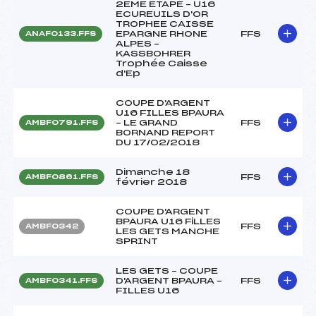
2EME ETAPE – U16
ECUREUILS D'OR
TROPHEE CAISSE
EPARGNE RHONE
FFS
ANAF0133.FFS
ALPES –
KASSBOHRER
Trophée Caisse
d'Ep
COUPE D'ARGENT
U16 FILLES BPAURA
– LE GRAND
FFS
AMBF0791.FFS
BORNAND REPORT
DU 17/02/2018
Dimanche 18
FFS
AMBF0861.FFS
février 2018
COUPE D'ARGENT
BPAURA U16 FiLLES
FFS
AMBF0342
LES GETS MANCHE
SPRINT
LES GETS – COUPE
D'ARGENT BPAURA –
FFS
AMBF0341.FFS
FILLES U16