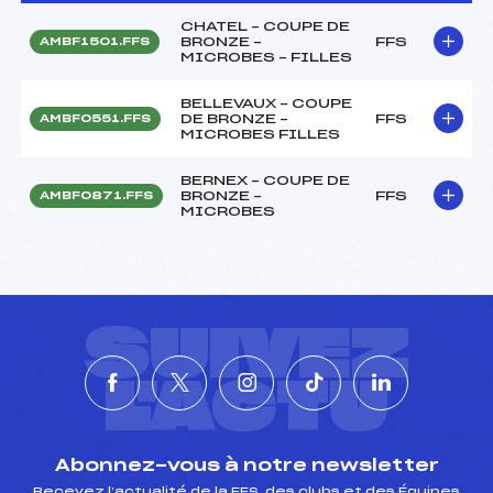
CHATEL – COUPE DE
BRONZE –
FFS
AMBF1501.FFS
MICROBES – FILLES
BELLEVAUX – COUPE
DE BRONZE –
FFS
AMBF0551.FFS
MICROBES FILLES
BERNEX – COUPE DE
BRONZE –
FFS
AMBF0871.FFS
MICROBES
SUIVEZ
L'ACTU
Abonnez-vous à notre newsletter
Recevez l’actualité de la FFS, des clubs et des Équipes