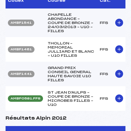
Codex
Course
Cat.
CHAPELLE
ABONDANCE –
COUPE DE BRONZE –
FFS
AMBF1541
24/03/2013 – U10 –
FILLES
THOLLON –
MEMORIAL
FFS
AMBF1461
JULLIARD ET BLANC
– U10 FILLES
GRAND PRIX
CONSEIL GENERAL
FFS
AMBF1441
HAUTE SAVOIE U10
FILLES
ST JEAN D'AULPS –
COUPE DE BRONZE –
FFS
AMBF0581.FFS
MICROBES FILLES –
U10
Résultats Alpin 2012