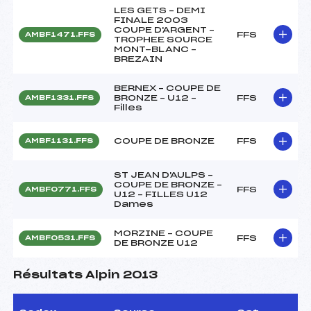
LES GETS – DEMI
FINALE 2003
COUPE D'ARGENT –
FFS
AMBF1471.FFS
TROPHEE SOURCE
MONT-BLANC –
BREZAIN
BERNEX – COUPE DE
BRONZE – U12 –
FFS
AMBF1331.FFS
Filles
COUPE DE BRONZE
FFS
AMBF1131.FFS
ST JEAN D'AULPS –
COUPE DE BRONZE –
FFS
AMBF0771.FFS
U12 – FILLES U12
Dames
MORZINE – COUPE
FFS
AMBF0531.FFS
DE BRONZE U12
Résultats Alpin 2013