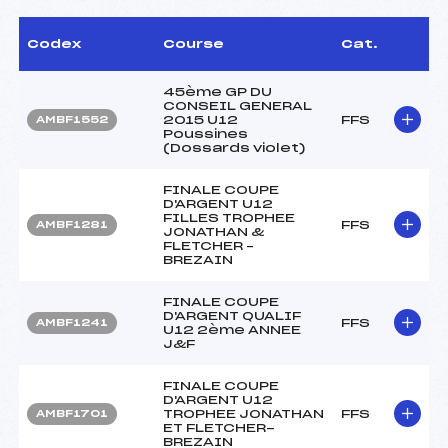
Codex
Course
Cat.
45ème GP DU
CONSEIL GENERAL
2015 U12
FFS
AMBF1552
Poussines
(Dossards violet)
FINALE COUPE
D'ARGENT U12
FILLES TROPHEE
FFS
AMBF1281
JONATHAN &
FLETCHER –
BREZAIN
FINALE COUPE
D'ARGENT QUALIF
FFS
AMBF1241
U12 2ème ANNEE
J&F
FINALE COUPE
D'ARGENT U12
TROPHEE JONATHAN
FFS
AMBF1701
ET FLETCHER-
BREZAIN