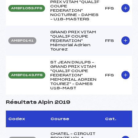
PRIX VITAM "QUALIF
COUPE
FFS
AMBF1053.FFS
FEDERATION"
NOCTURNE – DAMES
– U18-MASTERS
GRAND PRIX VITAM
"QUALIF COUPE
FEDERATION"
FFS
AMBF0141
Mémorial Adrien
Tourez
ST JEAN D'AULPS –
GRAND PRIX VITAM
"QUALIF COUPE
FEDERATION"
FFS
AMBF0143.FFS
MEMORIAL ADRIEN
TOUREZ" – DAMES
U18-MAST
Résultats Alpin 2019
Codex
Course
Cat.
CHATEL – CIRCUIT
BRONZE VOLA