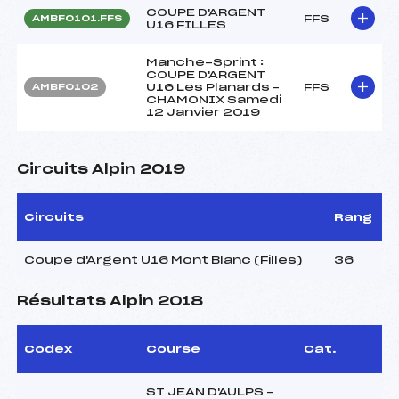
COUPE D'ARGENT
FFS
AMBF0101.FFS
U16 FILLES
Manche-Sprint :
COUPE D'ARGENT
U16 Les Planards –
FFS
AMBF0102
CHAMONIX Samedi
12 Janvier 2019
Circuits Alpin 2019
Circuits
Rang
Coupe d'Argent U16 Mont Blanc (Filles)
36
Résultats Alpin 2018
Codex
Course
Cat.
ST JEAN D'AULPS –