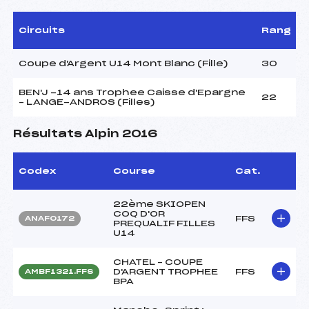
Circuits
Rang
Coupe d'Argent U14 Mont Blanc (Fille)
30
BEN'J -14 ans Trophee Caisse d'Epargne
22
– LANGE-ANDROS (Filles)
Résultats Alpin 2016
Codex
Course
Cat.
22ème SKIOPEN
COQ D'OR
FFS
ANAF0172
PREQUALIF FILLES
U14
CHATEL – COUPE
D'ARGENT TROPHEE
FFS
AMBF1321.FFS
BPA