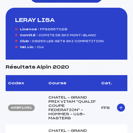
LERAY LISA
foi(s) le ski
Licence :
FFS2657028
Comité :
COMITE DE SKI MONT-BLANC
Club :
09253 LES GETS SKI COMPETITION
Val. Lic. :
Oui
Résultats Alpin 2020
Codex
Course
Cat.
CHATEL – GRAND
PRIX VITAM "QUALIF
COUPE
FFS
AMBF1051
FEDERATION" –
HOMMES – U16-
MASTERS
CHATEL – GRAND