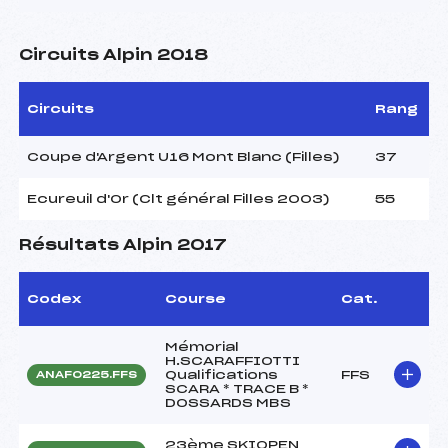
Circuits Alpin 2018
Circuits
Rang
Coupe d'Argent U16 Mont Blanc (Filles)
37
Ecureuil d'Or (Clt général Filles 2003)
55
Résultats Alpin 2017
Codex
Course
Cat.
Mémorial
H.SCARAFFIOTTI
Qualifications
FFS
ANAF0225.FFS
SCARA * TRACE B *
DOSSARDS MBS
23ème SKIOPEN