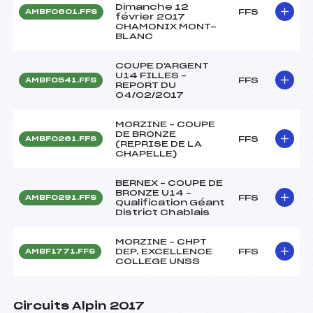
Dimanche 12
FFS
AMBF0601.FFS
février 2017
CHAMONIX MONT-
BLANC
COUPE D'ARGENT
U14 FILLES –
FFS
AMBF0541.FFS
REPORT DU
04/02/2017
MORZINE – COUPE
DE BRONZE
FFS
AMBF0261.FFS
(REPRISE DE LA
CHAPELLE)
BERNEX – COUPE DE
BRONZE U14 –
FFS
AMBF0291.FFS
Qualification Géant
District Chablais
MORZINE – CHPT
DEP. EXCELLENCE
FFS
AMBF1771.FFS
COLLEGE UNSS
Circuits Alpin 2017