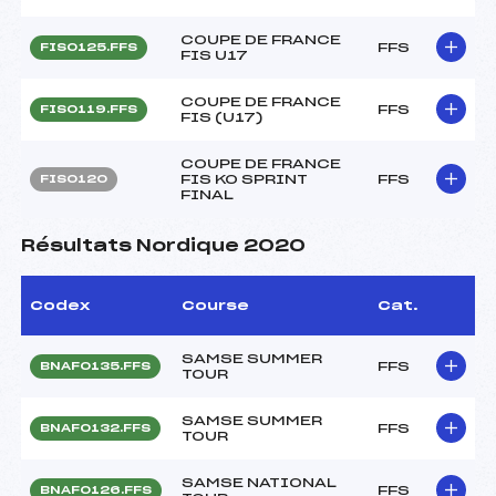
COUPE DE FRANCE
FFS
FIS0125.FFS
FIS U17
COUPE DE FRANCE
FFS
FIS0119.FFS
FIS (U17)
COUPE DE FRANCE
FIS KO SPRINT
FFS
FIS0120
FINAL
Résultats Nordique 2020
Codex
Course
Cat.
SAMSE SUMMER
FFS
BNAF0135.FFS
TOUR
SAMSE SUMMER
FFS
BNAF0132.FFS
TOUR
SAMSE NATIONAL
FFS
BNAF0126.FFS