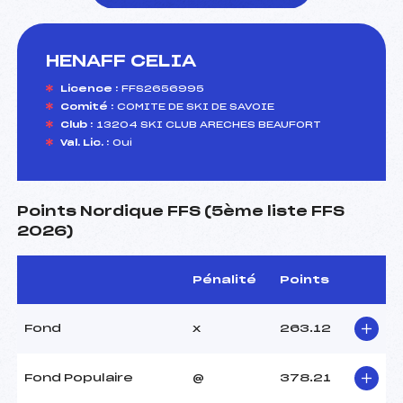
HENAFF CELIA
foi(s) le ski
Licence :
FFS2656995
Comité :
COMITE DE SKI DE SAVOIE
Club :
13204 SKI CLUB ARECHES BEAUFORT
Val. Lic. :
Oui
Points Nordique FFS (5ème liste FFS
2026)
Pénalité
Points
Fond
x
263.12
Fond Populaire
@
378.21