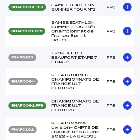
SAMSE BIATHLON
FFS
BNAF0104.FFS
SUMMER TOUR N°1
SAMSE BIATHLON
SUMMER TOUR N°1 –
Championnat de
FFS
BNAF0101.FFS
France Sprint
Court
TROPHEE DU
BEAUFORT ETAPE 7
FFS
FSAF0223
FINALE
RELAIS DAMES –
CHAMPIONNATS DE
FFS
BNAF0094
FRANCE U17-
SENIORS
CHAMPIONNATS DE
FRANCE U17-
FFS
BNAF0092.FFS
SENIORS
RELAIS 2ème
division- CHPTS DE
FFS
FNAF0162
FRANCE DES CLUBS
2022 – LA BRESSE