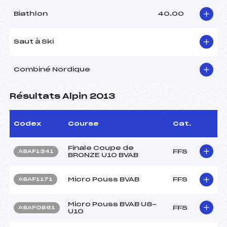
Biathlon
40.00
Saut à Ski
Combiné Nordique
Résultats Alpin 2013
Codex
Course
Cat.
Finale Coupe de
FFS
ASAF1341
BRONZE U10 BVAB
Micro Pouss BVAB
FFS
ASAF1171
Micro Pouss BVAB U8-
FFS
ASAF0861
U10