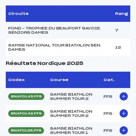
Circuits
Rang
FOND – TROPHEE DU BEAUFORT SAVOIE
7
SENIORS DAMES
SAMSE NATIONAL TOUR BIATHLON SEN
12
DAMES
Résultats Nordique 2025
Codex
Course
Cat.
SAMSE BIATHLON
FFS
BNAF0145.FFS
SUMMER TOUR 2
SAMSE BIATHLON
FFS
BNAF0142.FFS
SUMMER TOUR 2
SAMSE BIATHLON
FFS
BNAF0125.FFS
SUMMER TOUR 1