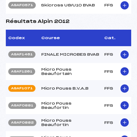
Skicross U8/U10 BVAB
FFS
ASAF0571
Résultats Alpin 2012
Codex
Course
Cat.
FINALE MICROBES BVAB
FFS
ASAF1461
Micro Pouss
FFS
ASAF1261
Beaufortain
Micro Pouss B.V.A.B
FFS
ASAF1071
Micro Pouss
FFS
ASAF0881
Beaufortin
Micro Pouss
FFS
ASAF0882
Beaufortin