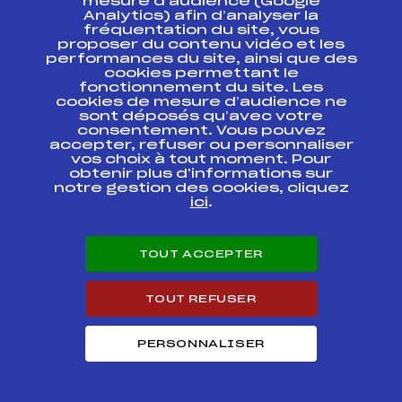
mesure d’audience (Google
CHAMPIONNAT DE
FFS
BNAF0054.FFS
FRANCE U17
Analytics) afin d’analyser la
fréquentation du site, vous
proposer du contenu vidéo et les
CHAMPIONNAT DE
FFS
performances du site, ainsi que des
BNAF0052.FFS
FRANCE U17
cookies permettant le
fonctionnement du site. Les
cookies de mesure d’audience ne
TROPHEE DU
BEAUFORT ETAPE4
FFS
FSAF0032
sont déposés qu’avec votre
U17 DAMES
consentement. Vous pouvez
accepter, refuser ou personnaliser
vos choix à tout moment. Pour
CHAMPIONNATS DE
FFS
BNAF0035.FFS
obtenir plus d'informations sur
FRANCE U17
notre gestion des cookies, cliquez
ici
.
CHAMPIONNATS DE
FFS
BNAF0033.FFS
FRANCE U17
TOUT ACCEPTER
TROPHEE DU
FFS
FSAF0022
BEAUFORT ETAPE3
TOUT REFUSER
SAMSE NATIONAL
FFS
BNAF0014.FFS
TOUR U17
PERSONNALISER
SAMSE NATIONAL
FFS
BNAF0013.FFS
TOUR U17