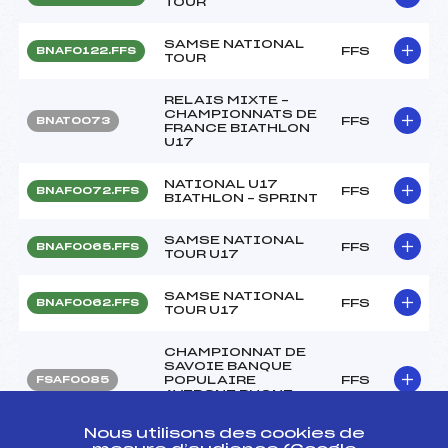
TOUR
SAMSE NATIONAL
FFS
BNAF0122.FFS
TOUR
RELAIS MIXTE –
CHAMPIONNATS DE
FFS
BNAT0073
FRANCE BIATHLON
U17
NATIONAL U17
FFS
BNAF0072.FFS
BIATHLON – SPRINT
SAMSE NATIONAL
FFS
BNAF0065.FFS
TOUR U17
SAMSE NATIONAL
FFS
BNAF0062.FFS
TOUR U17
CHAMPIONNAT DE
SAVOIE BANQUE
POPULAIRE
FFS
FSAF0085
AVERGNE RHONE
ALPES
Nous utilisons des cookies de