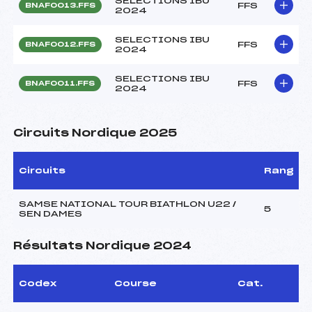
SELECTIONS IBU
FFS
BNAF0013.FFS
2024
SELECTIONS IBU
FFS
BNAF0012.FFS
2024
SELECTIONS IBU
FFS
BNAF0011.FFS
2024
Circuits Nordique 2025
Circuits
Rang
SAMSE NATIONAL TOUR BIATHLON U22 /
5
SEN DAMES
Résultats Nordique 2024
Codex
Course
Cat.