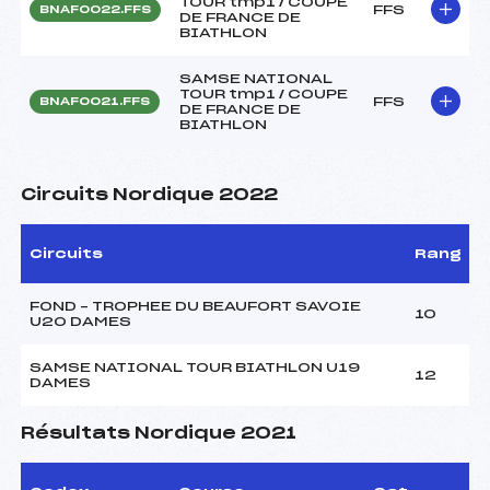
TOUR tmp1 / COUPE
FFS
BNAF0022.FFS
DE FRANCE DE
BIATHLON
SAMSE NATIONAL
TOUR tmp1 / COUPE
FFS
BNAF0021.FFS
DE FRANCE DE
BIATHLON
Circuits Nordique 2022
Circuits
Rang
FOND – TROPHEE DU BEAUFORT SAVOIE
10
U20 DAMES
SAMSE NATIONAL TOUR BIATHLON U19
12
DAMES
Résultats Nordique 2021