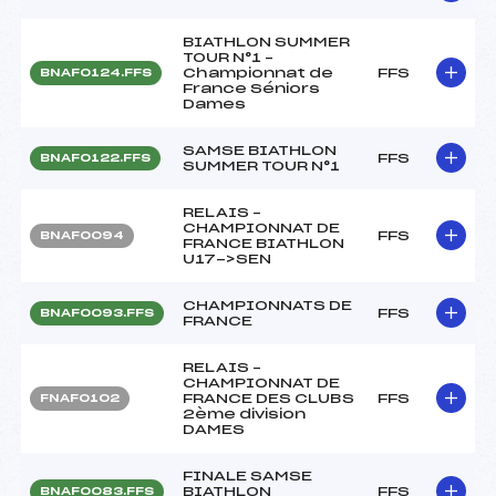
BIATHLON SUMMER
TOUR N°1 –
Championnat de
FFS
BNAF0124.FFS
France Séniors
Dames
SAMSE BIATHLON
FFS
BNAF0122.FFS
SUMMER TOUR N°1
RELAIS –
CHAMPIONNAT DE
FFS
BNAF0094
FRANCE BIATHLON
U17->SEN
CHAMPIONNATS DE
FFS
BNAF0093.FFS
FRANCE
RELAIS –
CHAMPIONNAT DE
FRANCE DES CLUBS
FFS
FNAF0102
2ème division
DAMES
FINALE SAMSE
BIATHLON
FFS
BNAF0083.FFS