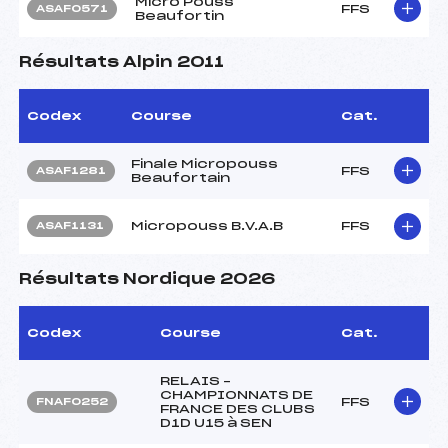
Micro Pouss
FFS
ASAF0571
Beaufortin
Résultats Alpin 2011
Codex
Course
Cat.
Finale Micropouss
FFS
ASAF1281
Beaufortain
Micropouss B.V.A.B
FFS
ASAF1131
Résultats Nordique 2026
Codex
Course
Cat.
RELAIS –
CHAMPIONNATS DE
FFS
FNAF0252
FRANCE DES CLUBS
D1D U15 à SEN