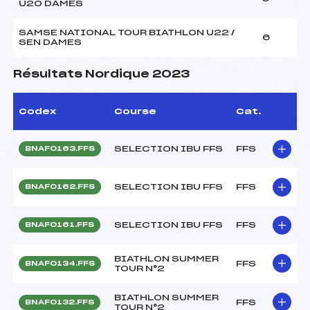
U20 DAMES
SAMSE NATIONAL TOUR BIATHLON U22 /
6
SEN DAMES
Résultats Nordique 2023
Codex
Course
Cat.
SELECTION IBU FFS
FFS
BNAF0163.FFS
SELECTION IBU FFS
FFS
BNAF0162.FFS
SELECTION IBU FFS
FFS
BNAF0161.FFS
BIATHLON SUMMER
FFS
BNAF0134.FFS
TOUR N°2
BIATHLON SUMMER
FFS
BNAF0132.FFS
TOUR N°2