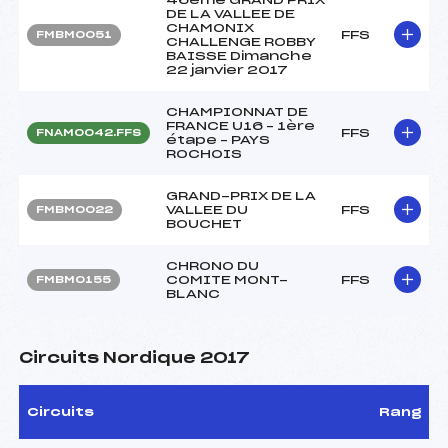
DE LA VALLEE DE
CHAMONIX
FFS
FMBM0051
CHALLENGE ROBBY
BAISSE Dimanche
22 janvier 2017
CHAMPIONNAT DE
FRANCE U16 – 1ère
FFS
FNAM0042.FFS
étape – PAYS
ROCHOIS
GRAND-PRIX DE LA
VALLEE DU
FFS
FMBM0022
BOUCHET
CHRONO DU
COMITE MONT-
FFS
FMBM0155
BLANC
Circuits Nordique 2017
Circuits
Rang