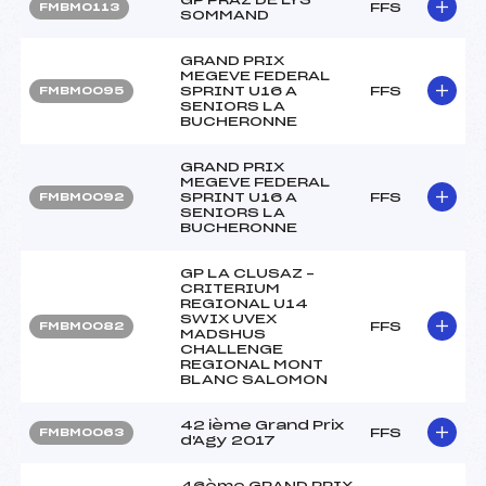
FFS
FMBM0113
SOMMAND
GRAND PRIX
MEGEVE FEDERAL
SPRINT U16 A
FFS
FMBM0095
SENIORS LA
BUCHERONNE
GRAND PRIX
MEGEVE FEDERAL
SPRINT U16 A
FFS
FMBM0092
SENIORS LA
BUCHERONNE
GP LA CLUSAZ –
CRITERIUM
REGIONAL U14
SWIX UVEX
FFS
FMBM0082
MADSHUS
CHALLENGE
REGIONAL MONT
BLANC SALOMON
42 ième Grand Prix
FFS
FMBM0063
d'Agy 2017
46ème GRAND PRIX