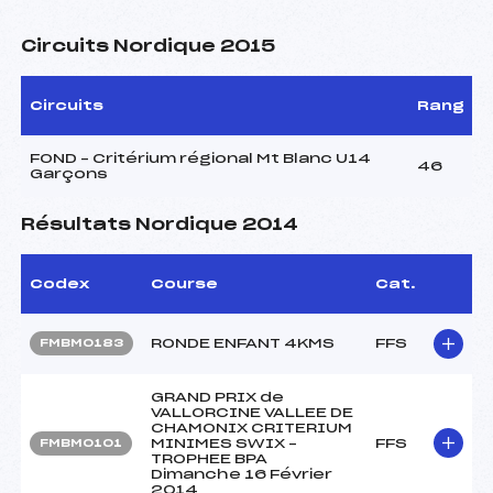
Circuits Nordique 2015
Circuits
Rang
FOND – Critérium régional Mt Blanc U14
46
Garçons
Résultats Nordique 2014
Codex
Course
Cat.
RONDE ENFANT 4KMS
FFS
FMBM0183
GRAND PRIX de
VALLORCINE VALLEE DE
CHAMONIX CRITERIUM
MINIMES SWIX –
FFS
FMBM0101
TROPHEE BPA
Dimanche 16 Février
2014