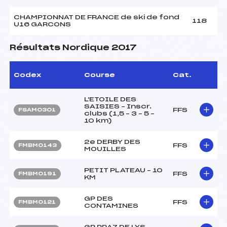
CHAMPIONNAT DE FRANCE de ski de fond
118
U16 GARCONS
Résultats Nordique 2017
Codex
Course
Cat.
L'ETOILE DES
SAISIES – Inscr.
FFS
FSAM0301
clubs (1,5 – 3 – 5 –
10 km)
2e DERBY DES
FFS
FMBM0143
MOUILLES
PETIT PLATEAU – 10
FFS
FMBM0191
KM
GP DES
FFS
FMBM0121
CONTAMINES
GP PRAZ DE LYS