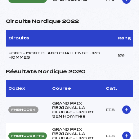
Circuits Nordique 2022
Circuits
Rang
FOND – MONT BLANC CHALLENGE U20
29
HOMMES
Résultats Nordique 2020
Codex
Course
Cat.
GRAND PRIX
REGIONAL LA
FFS
FMBM0094
CLUSAZ – U20 et
SEN Hommes
GRAND PRIX
REGIONAL LA
FFS
FMBM0095.FFS
CLUSAZ – U20 et