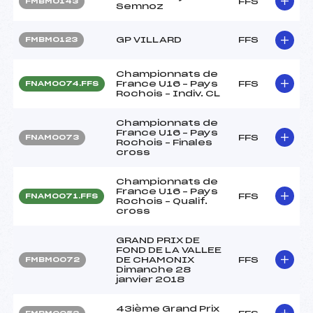
FFS
FMBM0143
Semnoz
GP VILLARD
FFS
FMBM0123
Championnats de
France U16 – Pays
FFS
FNAM0074.FFS
Rochois – Indiv. CL
Championnats de
France U16 – Pays
FFS
FNAM0073
Rochois – Finales
cross
Championnats de
France U16 – Pays
FFS
FNAM0071.FFS
Rochois – Qualif.
cross
GRAND PRIX DE
FOND DE LA VALLEE
DE CHAMONIX
FFS
FMBM0072
Dimanche 28
janvier 2018
43ième Grand Prix