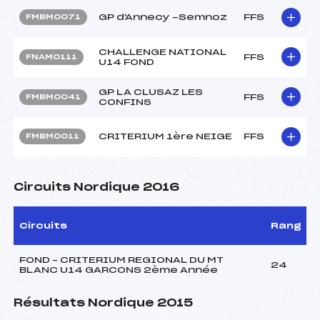
GP d'Annecy -Semnoz
FFS
FMBM0071
CHALLENGE NATIONAL
FFS
FNAM0111
U14 FOND
GP LA CLUSAZ LES
FFS
FMBM0041
CONFINS
CRITERIUM 1ère NEIGE
FFS
FMBM0011
Circuits Nordique 2016
Circuits
Rang
FOND – CRITERIUM REGIONAL DU MT
24
BLANC U14 GARCONS 2ème Année
Résultats Nordique 2015