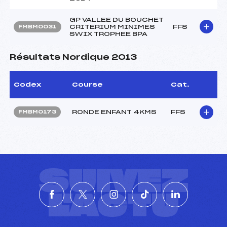
GP VALLEE DU BOUCHET
CRITERIUM MINIMES
FFS
FMBM0031
SWIX TROPHEE BPA
Résultats Nordique 2013
Codex
Course
Cat.
RONDE ENFANT 4KMS
FFS
FMBM0173
SUIVEZ
L'ACTU