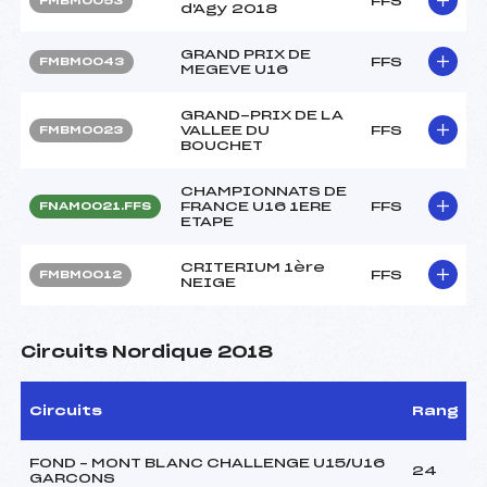
FFS
FMBM0053
d'Agy 2018
GRAND PRIX DE
FFS
FMBM0043
MEGEVE U16
GRAND-PRIX DE LA
VALLEE DU
FFS
FMBM0023
BOUCHET
CHAMPIONNATS DE
FRANCE U16 1ERE
FFS
FNAM0021.FFS
ETAPE
CRITERIUM 1ère
FFS
FMBM0012
NEIGE
Circuits Nordique 2018
Circuits
Rang
FOND – MONT BLANC CHALLENGE U15/U16
24
GARCONS