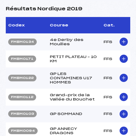
Résultats Nordique 2019
Codex
Course
Cat.
4e Derby des
FFS
FMBM0134
Mouilles
PETIT PLATEAU – 10
FFS
FMBM0171
KM
GP LES
CONTAMINES U17
FFS
FMBM0122
HOMMES
Grand-prix de la
FFS
FMBM0112
Vallée du Bouchet
GP SOMMAND
FFS
FMBM0103
GP ANNECY
FFS
FMBM0094
DRAGONS