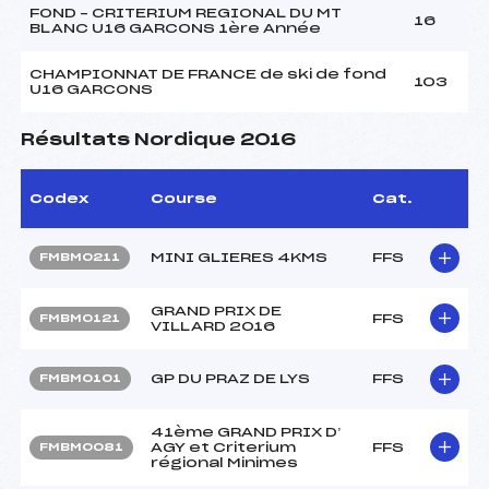
FOND – CRITERIUM REGIONAL DU MT
16
BLANC U16 GARCONS 1ère Année
CHAMPIONNAT DE FRANCE de ski de fond
103
U16 GARCONS
Résultats Nordique 2016
Codex
Course
Cat.
MINI GLIERES 4KMS
FFS
FMBM0211
GRAND PRIX DE
FFS
FMBM0121
VILLARD 2016
GP DU PRAZ DE LYS
FFS
FMBM0101
41ème GRAND PRIX D’
AGY et Criterium
FFS
FMBM0081
régional Minimes