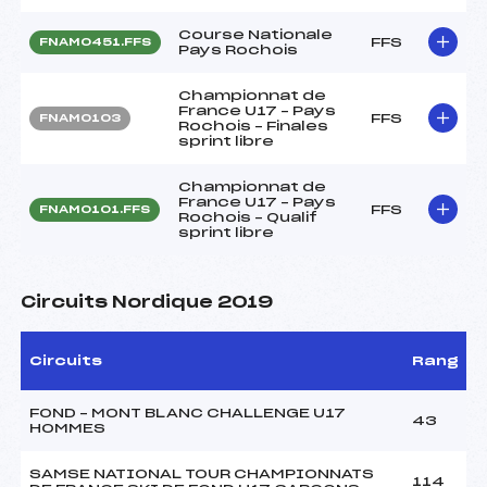
Course Nationale
FFS
FNAM0451.FFS
Pays Rochois
Championnat de
France U17 – Pays
FFS
FNAM0103
Rochois – Finales
sprint libre
Championnat de
France U17 – Pays
FFS
FNAM0101.FFS
Rochois – Qualif
sprint libre
Circuits Nordique 2019
Circuits
Rang
FOND – MONT BLANC CHALLENGE U17
43
HOMMES
SAMSE NATIONAL TOUR CHAMPIONNATS
114