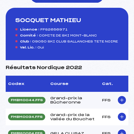
SOCQUET MATHIEU
foi(s) le ski
Licence :
FFS2656971
Comité :
COMITE DE SKI MONT-BLANC
Club :
09050 SKI CLUB SALLANCHES TETE NOIRE
Val. Lic. :
Oui
Résultats Nordique 2022
Codex
Course
Cat.
Grand-prix la
FFS
FMBM0044.FFS
Bûcheronne
Grand-prix de la
FFS
FMBM0034.FFS
Vallée du Bouchet
GP LA CLUSAZ
FFS
FMBM0024.FFS