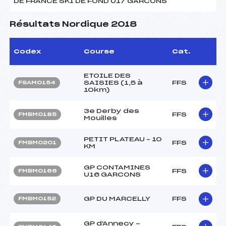
DE FRANCE SKI DE FOND U17 GARCONS
Résultats Nordique 2018
Codex
Course
Cat.
ETOILE DES
SAISIES (1,5 à
FFS
FSAM0154
10km)
3e Derby des
FFS
FMBM0185
Mouilles
PETIT PLATEAU – 10
FFS
FMBM0201
KM
GP CONTAMINES
FFS
FMBM0166
U16 GARCONS
GP DU MARCELLY
FFS
FMBM0152
GP d'Annecy -