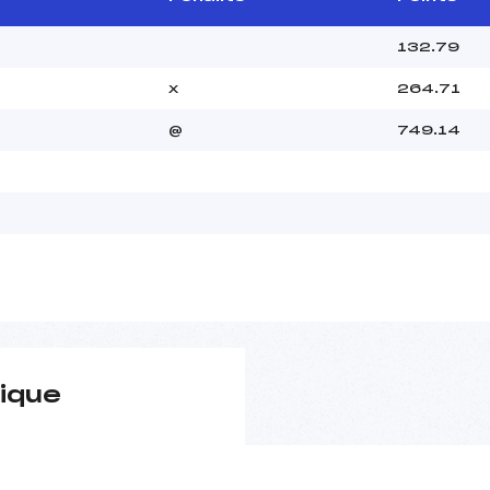
132.79
x
264.71
@
749.14
ique