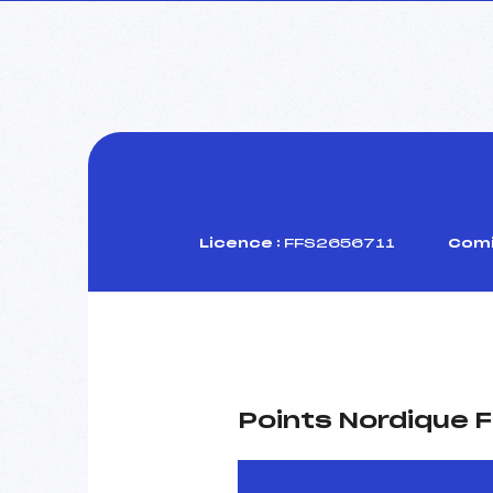
Licence :
FFS2656711
Comi
Points Nordique F