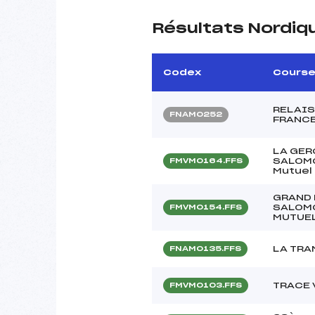
Résultats Nordiq
Codex
Cours
RELAIS
FNAM0252
FRANCE
LA GER
SALOMO
FMVM0164.FFS
Mutuel
GRAND 
SALOMO
FMVM0154.FFS
MUTUEL
LA TR
FNAM0135.FFS
TRACE
FMVM0103.FFS