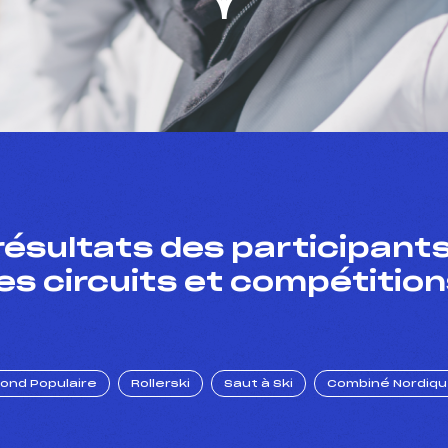
résultats des participants
es circuits et compétition
Fond Populaire
Rollerski
Saut à Ski
Combiné Nordiq