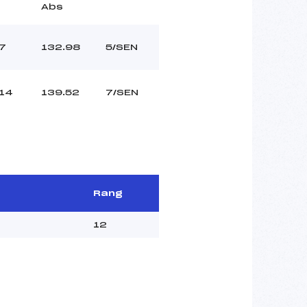
Abs
7
132.98
5/SEN
14
139.52
7/SEN
Rang
12