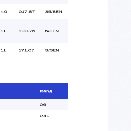
49
217.87
35/SEN
11
193.75
5/SEN
11
171.67
3/SEN
Rang
26
241