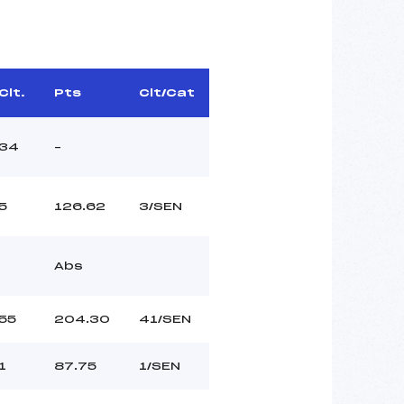
Clt.
Pts
Clt/Cat
34
–
5
126.62
3/SEN
Abs
55
204.30
41/SEN
1
87.75
1/SEN