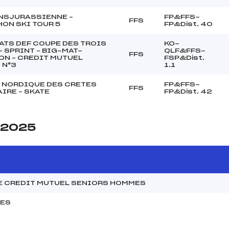
NSJURASSIENNE –
FP&FFS-
FFS
ON SKI TOUR 5
FP&Dist. 40
ATS DEF COUPE DES TROIS
KO-
– SPRINT – BIG-MAT-
QLF&FFS-
FFS
N – CREDIT MUTUEL
FSP&Dist.
 N°3
1.1
 NORDIQUE DES CRETES
FP&FFS-
FFS
IRE – SKATE
FP&Dist. 42
e 2025
E CREDIT MUTUEL SENIORS HOMMES
MES