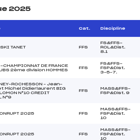
ue 2025
e
Cat.
Discipline
FS&FFS-
SKI TANET
FFS
ROL&Dist.
8.1
FS&FFS-
S-CHAMPIONNAT DE FRANCE
FFS
FSP&Dist.
UBS 2ème division HOMMES
3-5-7.
NEY-ROCHESSON – Jean-
et Michel Didierlaurent BIG
MASS&FFS-
FFS
LOMON N°10 CREDIT
FSP&Dist. 9
 N°9
MASS&FFS-
XONRUPT 2025
FFS
FSP&Dist.
10
MASS&FFS-
XONRUPT 2025
FFS
FSP&Dist.
10