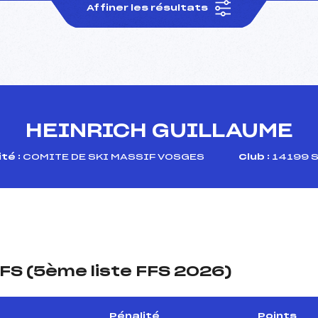
Affiner les résultats
HEINRICH GUILLAUME
té :
COMITE DE SKI MASSIF VOSGES
Club :
14199 S
FS (5ème liste FFS 2026)
Pénalité
Points