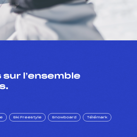
 sur l’ensemble
s.
ue
Ski Freestyle
Snowboard
Télémark