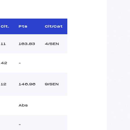
Clt.
Pts
Clt/Cat
11
163.83
4/SEN
42
–
12
146.96
9/SEN
Abs
–