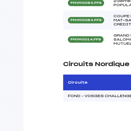
23ème 
FMVM0094.FFS
POPULA
COUPE 
MAT-SA
FMVM0064.FFS
CREDIT
GRAND 
SALOMO
FMVM0014.FFS
MUTUEL
Circuits Nordiqu
Circuits
FOND – VOSGES CHALLENG