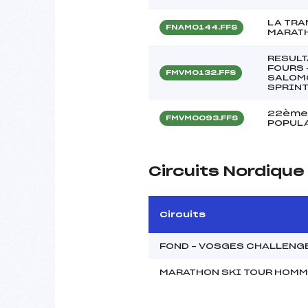
LA TRA
FNAM0144.FFS
MARATH
RESULT
FOURS 
FMVM0132.FFS
SALOMO
SPRINT
22ème
FMVM0093.FFS
POPULA
Circuits Nordiqu
Circuits
FOND – VOSGES CHALLENG
MARATHON SKI TOUR HOM