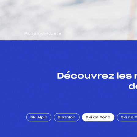
Fiche individuelle
Découvrez les 
d
Ski Alpin
Biathlon
Ski de Fond
Ski de 