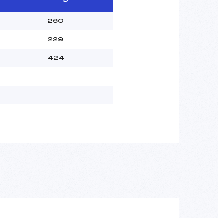
260
229
424