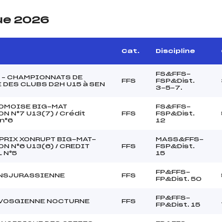
ue 2026
e
Cat.
Discipline
FS&FFS-
 – CHAMPIONNATS DE
FFS
FSP&Dist.
 DES CLUBS D2H U15 à SEN
3-5-7.
OMOISE BIG-MAT
FS&FFS-
N N°7 U13(7) / Crédit
FFS
FSP&Dist.
 n°6
12
PRIX XONRUPT BIG-MAT-
MASS&FFS-
N N°6 U13(6) / CREDIT
FFS
FSP&Dist.
 N°5
15
FP&FFS-
ANSJURASSIENNE
FFS
FP&Dist. 50
FP&FFS-
 VOSGIENNE NOCTURNE
FFS
FP&Dist. 15