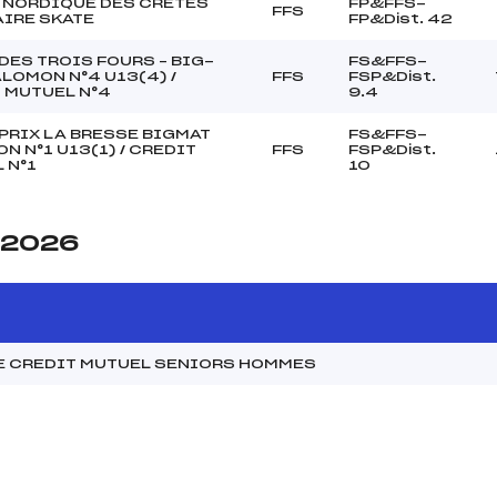
NORDIQUE DES CRETES
FP&FFS-
FFS
IRE SKATE
FP&Dist. 42
DES TROIS FOURS – BIG-
FS&FFS-
LOMON N°4 U13(4) /
FFS
FSP&Dist.
 MUTUEL N°4
9.4
PRIX LA BRESSE BIGMAT
FS&FFS-
N N°1 U13(1) / CREDIT
FFS
FSP&Dist.
 N°1
10
e 2026
E CREDIT MUTUEL SENIORS HOMMES