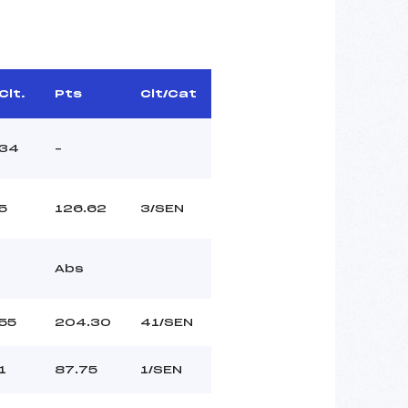
Clt.
Pts
Clt/Cat
34
–
5
126.62
3/SEN
Abs
55
204.30
41/SEN
1
87.75
1/SEN