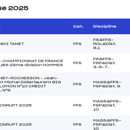
ue 2025
e
Cat.
Discipline
FS&FFS-
SKI TANET
FFS
ROL&Dist.
8.1
FS&FFS-
S-CHAMPIONNAT DE FRANCE
FFS
FSP&Dist.
UBS 2ème division HOMMES
3-5-7.
NEY-ROCHESSON – Jean-
et Michel Didierlaurent BIG
MASS&FFS-
FFS
LOMON N°10 CREDIT
FSP&Dist. 9
 N°9
MASS&FFS-
XONRUPT 2025
FFS
FSP&Dist.
10
MASS&FFS-
XONRUPT 2025
FFS
FSP&Dist.
10