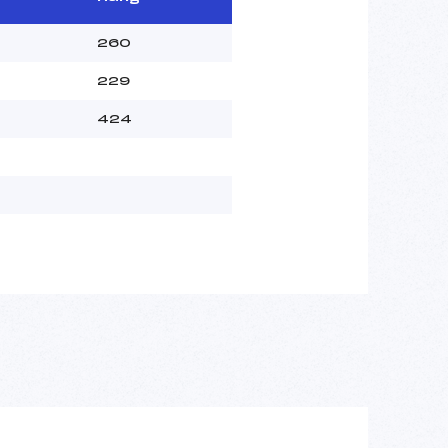
260
229
424