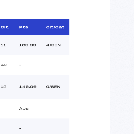
Clt.
Pts
Clt/Cat
11
163.83
4/SEN
42
–
12
146.96
9/SEN
Abs
–