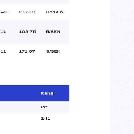
49
217.87
35/SEN
11
193.75
5/SEN
11
171.67
3/SEN
Rang
26
241