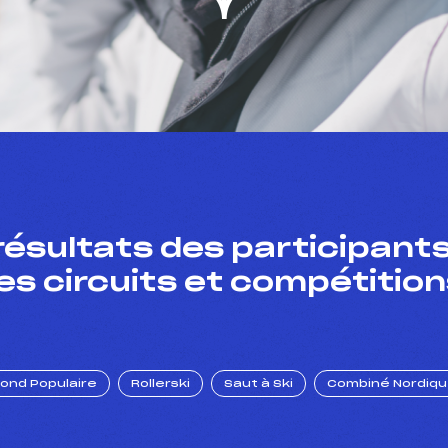
résultats des participants
es circuits et compétition
Fond Populaire
Rollerski
Saut à Ski
Combiné Nordiq