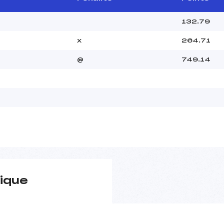
132.79
x
264.71
@
749.14
ique