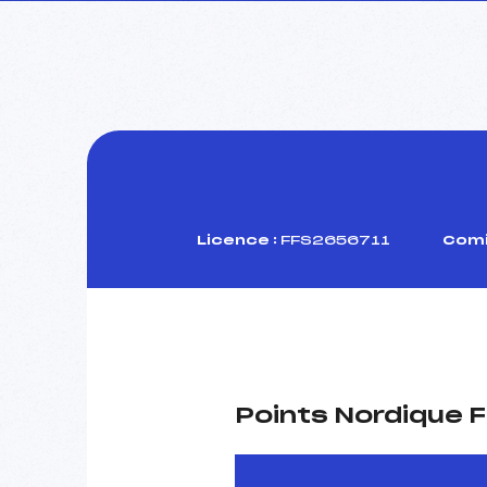
Licence :
FFS2656711
Comi
Points Nordique F