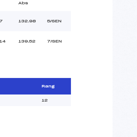
Abs
7
132.98
5/SEN
14
139.52
7/SEN
Rang
12