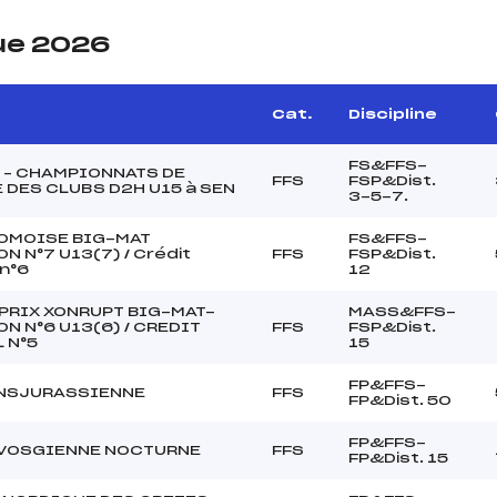
ue 2026
e
Cat.
Discipline
FS&FFS-
 – CHAMPIONNATS DE
FFS
FSP&Dist.
 DES CLUBS D2H U15 à SEN
3-5-7.
OMOISE BIG-MAT
FS&FFS-
N N°7 U13(7) / Crédit
FFS
FSP&Dist.
 n°6
12
PRIX XONRUPT BIG-MAT-
MASS&FFS-
N N°6 U13(6) / CREDIT
FFS
FSP&Dist.
 N°5
15
FP&FFS-
ANSJURASSIENNE
FFS
FP&Dist. 50
FP&FFS-
 VOSGIENNE NOCTURNE
FFS
FP&Dist. 15