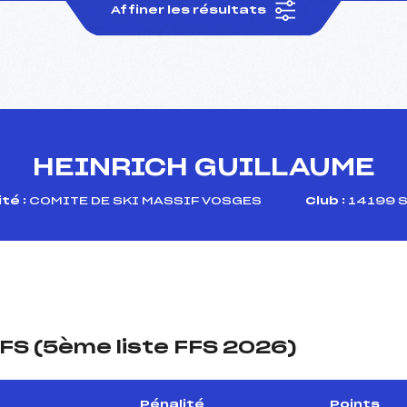
Affiner les résultats
HEINRICH GUILLAUME
té :
COMITE DE SKI MASSIF VOSGES
Club :
14199 S
FS (5ème liste FFS 2026)
Pénalité
Points