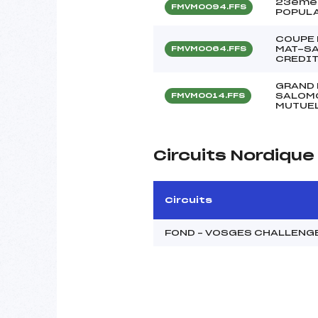
23ème 
FMVM0094.FFS
POPULA
COUPE 
MAT-SA
FMVM0064.FFS
CREDIT
GRAND 
SALOMO
FMVM0014.FFS
MUTUEL
Circuits Nordiqu
Circuits
FOND – VOSGES CHALLENG