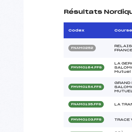
Résultats Nordiq
Codex
Cours
RELAIS
FNAM0252
FRANCE
LA GER
SALOMO
FMVM0164.FFS
Mutuel
GRAND 
SALOMO
FMVM0154.FFS
MUTUEL
LA TR
FNAM0135.FFS
TRACE
FMVM0103.FFS