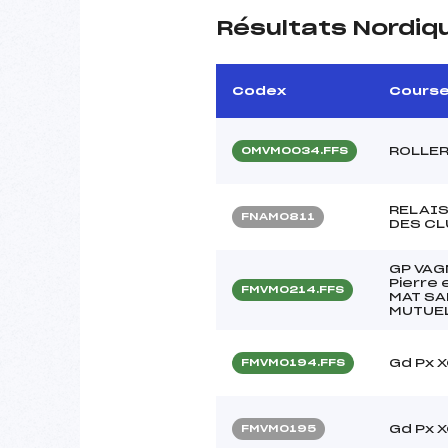
Résultats Nordiq
Codex
Cours
ROLLER
OMVM0034.FFS
RELAI
FNAM0811
DES CL
GP VAG
Pierre 
FMVM0214.FFS
MAT SA
MUTUEL
Gd Px 
FMVM0194.FFS
Gd Px 
FMVM0195