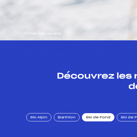
Fiche individuelle
Découvrez les 
d
Ski Alpin
Biathlon
Ski de Fond
Ski de 