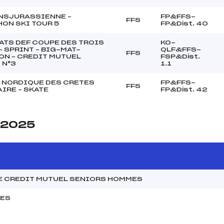
NSJURASSIENNE –
FP&FFS-
FFS
ON SKI TOUR 5
FP&Dist. 40
ATS DEF COUPE DES TROIS
KO-
– SPRINT – BIG-MAT-
QLF&FFS-
FFS
N – CREDIT MUTUEL
FSP&Dist.
 N°3
1.1
 NORDIQUE DES CRETES
FP&FFS-
FFS
IRE – SKATE
FP&Dist. 42
e 2025
E CREDIT MUTUEL SENIORS HOMMES
MES