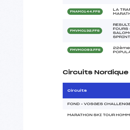
LA TRA
FNAM0144.FFS
MARATH
RESULT
FOURS 
FMVM0132.FFS
SALOMO
SPRINT
22ème
FMVM0093.FFS
POPULA
Circuits Nordiqu
Circuits
FOND – VOSGES CHALLENG
MARATHON SKI TOUR HOM