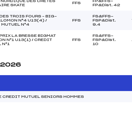
NORDIQUE DES CRETES
FP&FFS-
FFS
IRE SKATE
FP&Dist. 42
DES TROIS FOURS – BIG-
FS&FFS-
LOMON N°4 U13(4) /
FFS
FSP&Dist.
 MUTUEL N°4
9.4
PRIX LA BRESSE BIGMAT
FS&FFS-
N N°1 U13(1) / CREDIT
FFS
FSP&Dist.
 N°1
10
e 2026
E CREDIT MUTUEL SENIORS HOMMES