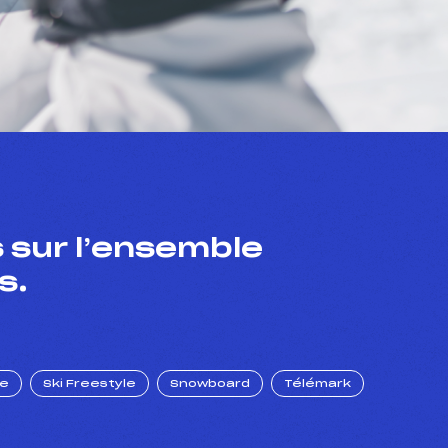
 sur l’ensemble
s.
ue
Ski Freestyle
Snowboard
Télémark