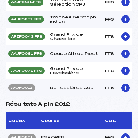
FFS
AAUF0111.FFS
Sélection CRJ
Trophée Dermophil
FFS
AAUF0251.FFS
indien
Grand Prix de
FFS
AFZF0043.FFS
Chazelles
Coupe Alfred Pipet
FFS
AAUF0081.FFS
Grand Prix de
FFS
AAUF0071.FFS
Laveissière
De Tessières Cup
FFS
AAUF0011
Résultats Alpin 2012
Codex
Course
Cat.
ESF OPEN
FFS
AAUF0261