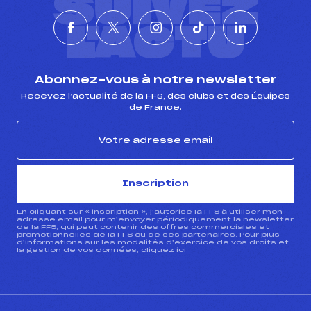
SUIVEZ
L'ACTU
Abonnez-vous à notre newsletter
Recevez l’actualité de la FFS, des clubs et des Équipes
de France.
Inscription
En cliquant sur « inscription », j’autorise la FFS à utiliser mon
adresse email pour m’envoyer périodiquement la newsletter
de la FFS, qui peut contenir des offres commerciales et
promotionnelles de la FFS ou de ses partenaires. Pour plus
d’informations sur les modalités d’exercice de vos droits et
la gestion de vos données, cliquez
ici