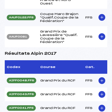
Ouest
Coupe Marc Brajon
"Qualif.Coupe de la
FFS
AAUF0122.FFS
Fédération"
Grand Prix de
Lavessière "Qualif.
FFS
AAUF0081
Coupe de la
Fédération"
Résultats Alpin 2017
Codex
Course
Cat.
Grand Prix du RCF
FFS
AIFF0048.FFS
Grand Prix du RCF
FFS
AIFF0043.FFS
Grand Prix du RCF
FFS
AIFF0041.FFS