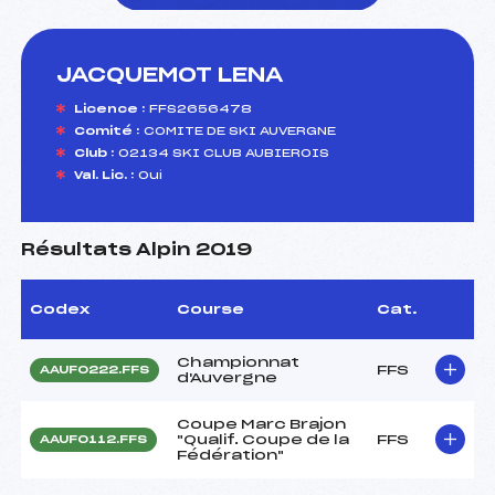
JACQUEMOT LENA
foi(s) le ski
Licence :
FFS2656478
Comité :
COMITE DE SKI AUVERGNE
Club :
02134 SKI CLUB AUBIEROIS
Val. Lic. :
Oui
Résultats Alpin 2019
Codex
Course
Cat.
Championnat
FFS
AAUF0222.FFS
d'Auvergne
Coupe Marc Brajon
"Qualif. Coupe de la
FFS
AAUF0112.FFS
Fédération"