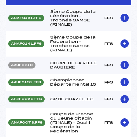
3ème Coupe de la
Fédération –
FFS
ANAF0151.FFS
Trophée SAMSE
(FINALE)
3ème Coupe de la
Fédération –
FFS
ANAF0141.FFS
Trophée SAMSE
(FINALE)
COUPE DE LA VILLE
FFS
AAUF0210
D'AUBIERE
Championnat
FFS
AAUF0191.FFS
Départemental 15
GP DE CHAZELLES
FFS
AFZF0063.FFS
Coupe de France
du Jeune Citadin
(FINALE) – Qualif
FFS
ANAF0073.FFS
Coupe de la
Fédération