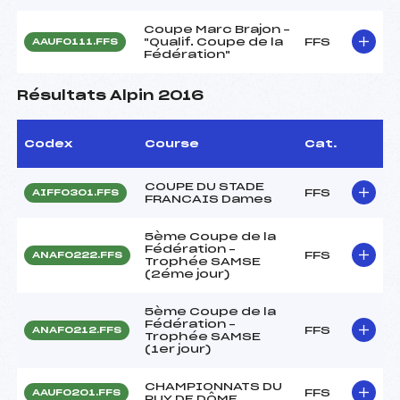
Coupe Marc Brajon –
"Qualif. Coupe de la
FFS
AAUF0111.FFS
Fédération"
Résultats Alpin 2016
Codex
Course
Cat.
COUPE DU STADE
FFS
AIFF0301.FFS
FRANCAIS Dames
5ème Coupe de la
Fédération –
FFS
ANAF0222.FFS
Trophée SAMSE
(2éme jour)
5ème Coupe de la
Fédération –
FFS
ANAF0212.FFS
Trophée SAMSE
(1er jour)
CHAMPIONNATS DU
FFS
AAUF0201.FFS
PUY DE DÔME