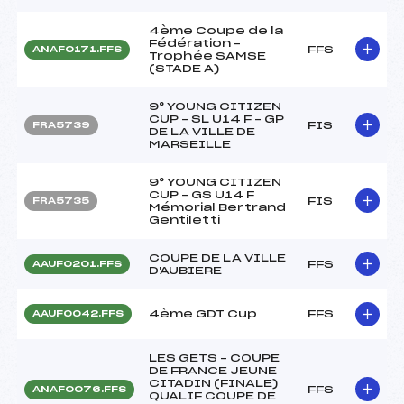
4ème Coupe de la
Fédération –
FFS
ANAF0171.FFS
Trophée SAMSE
(STADE A)
9° YOUNG CITIZEN
CUP – SL U14 F – GP
FIS
FRA5739
DE LA VILLE DE
MARSEILLE
9° YOUNG CITIZEN
CUP – GS U14 F
FIS
FRA5735
Mémorial Bertrand
Gentiletti
COUPE DE LA VILLE
FFS
AAUF0201.FFS
D'AUBIERE
4ème GDT Cup
FFS
AAUF0042.FFS
LES GETS – COUPE
DE FRANCE JEUNE
CITADIN (FINALE)
FFS
ANAF0076.FFS
QUALIF COUPE DE