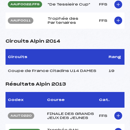
"De Tessieire Cup"
FFS
AAUF0022.FFS
Trophée des
FFS
AAUF0011
Partenaires
Circuits Alpin 2014
Circuits
Rang
Coupe de France Citadins U14 DAMES
19
Résultats Alpin 2013
Codex
Course
Cat.
FINALE DES GRANDS
FFS
AAUT0220
JEUX DES JEUNES
Trophée GAN