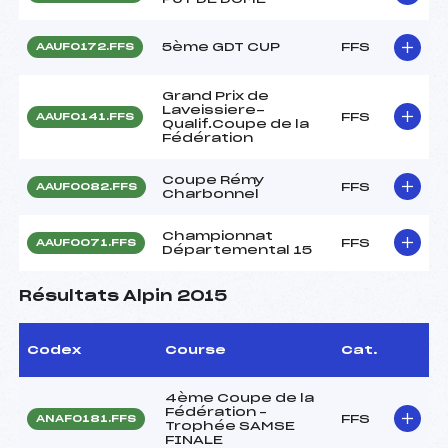
5ème GDT CUP
FFS
AAUF0172.FFS
Grand Prix de
Laveissiere-
FFS
AAUF0141.FFS
Qualif.Coupe de la
Fédération
Coupe Rémy
FFS
AAUF0082.FFS
Charbonnel
Championnat
FFS
AAUF0071.FFS
Départemental 15
Résultats Alpin 2015
Codex
Course
Cat.
4ème Coupe de la
Fédération –
FFS
ANAF0181.FFS
Trophée SAMSE
FINALE