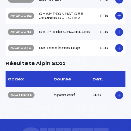
CHAMPIONNAT DES
FFS
AFZF0052
JEUNES DU FOREZ
Gd Prix de CHAZELLES
FFS
AFZF0041
De Tessières Cup
FFS
AAUF0271
Résultats Alpin 2011
Codex
Course
Cat.
open esf
FFS
AAUT0041