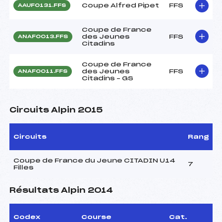
Coupe Alfred Pipet
FFS
AAUF0131.FFS
Coupe de France
des Jeunes
FFS
ANAF0013.FFS
Citadins
Coupe de France
des Jeunes
FFS
ANAF0011.FFS
Citadins – GS
Circuits Alpin 2015
Circuits
Rang
Coupe de France du Jeune CITADIN U14
7
Filles
Résultats Alpin 2014
Codex
Course
Cat.