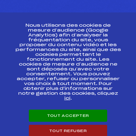
CONTACT
Nous utilisons des cookies de
ESPACE PRESSE
mesure d’audience (Google
Analytics) afin d’analyser la
fréquentation du site, vous
Ressources
proposer du contenu vidéo et les
performances du site, ainsi que des
Pass’Neige
cookies permettant le
Projet sportif fédéral
fonctionnement du site. Les
cookies de mesure d’audience ne
Projet de performance fédéral
sont déposés qu’avec votre
Antidopage
consentement. Vous pouvez
Pôle Développement, Formation, Suivi
accepter, refuser ou personnaliser
Scientifique
vos choix à tout moment. Pour
Listes ministérielles
obtenir plus d'informations sur
notre gestion des cookies, cliquez
Pôle vie de l’athlète
ici
.
Enseignement professionnel
Informatique et chronométrage
Circuits
TOUT ACCEPTER
Carrières
Développement des habiletés mentales
TOUT REFUSER