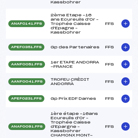
Kassbohrer
2ème Etape -16
ans Ecureuils d'Or –
Trophée Caisse
FFS
ANAF0141.FFS
d'Epagne –
Kassbohrer
Gp des Partenaires
FFS
APEF0351.FFS
1er ETAPE ANDORRA
FFS
AANF0051.FFS
-FRANCE
TROFEU CRÈDIT
FFS
AANF0041.FFS
ANDORRÀ
Gp Prix EDF Dames
FFS
APEF0231.FFS
1ère étape -16ans
Ecureuils d'Or –
Trophée Caisse
d'Epargne –
FFS
ANAF0091.FFS
Kassbohrer
CHAMONX MONT-