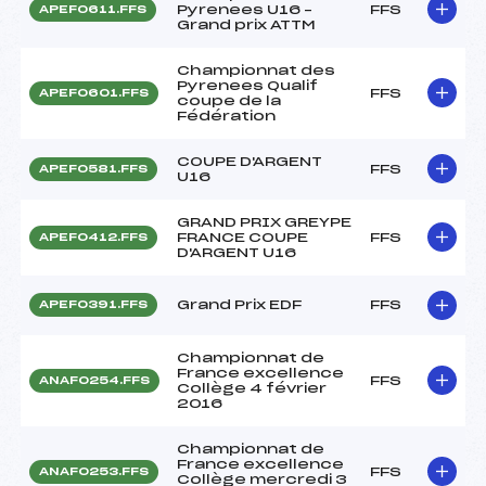
Pyrenees U16 –
FFS
APEF0611.FFS
Grand prix ATTM
Championnat des
Pyrenees Qualif
FFS
APEF0601.FFS
coupe de la
Fédération
COUPE D'ARGENT
FFS
APEF0581.FFS
U16
GRAND PRIX GREYPE
FRANCE COUPE
FFS
APEF0412.FFS
D'ARGENT U16
Grand Prix EDF
FFS
APEF0391.FFS
Championnat de
France excellence
FFS
ANAF0254.FFS
Collège 4 février
2016
Championnat de
France excellence
FFS
ANAF0253.FFS
Collège mercredi 3