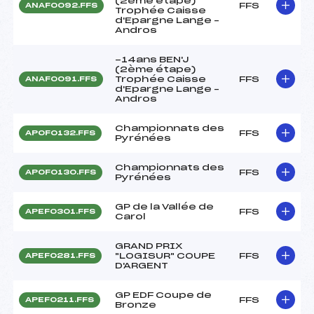
(2ème étape)
FFS
ANAF0092.FFS
Trophée Caisse
d'Epargne Lange –
Andros
-14ans BEN'J
(2ème étape)
Trophée Caisse
FFS
ANAF0091.FFS
d'Epargne Lange –
Andros
Championnats des
FFS
APOF0132.FFS
Pyrénées
Championnats des
FFS
APOF0130.FFS
Pyrénées
GP de la Vallée de
FFS
APEF0301.FFS
Carol
GRAND PRIX
"LOGISUR" COUPE
FFS
APEF0281.FFS
D'ARGENT
GP EDF Coupe de
FFS
APEF0211.FFS
Bronze