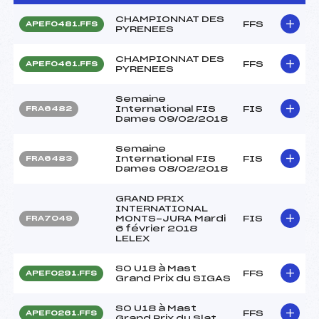
CHAMPIONNAT DES
FFS
APEF0481.FFS
PYRENEES
CHAMPIONNAT DES
FFS
APEF0461.FFS
PYRENEES
Semaine
International FIS
FIS
FRA6482
Dames 09/02/2018
Semaine
International FIS
FIS
FRA6483
Dames 08/02/2018
GRAND PRIX
INTERNATIONAL
MONTS-JURA Mardi
FIS
FRA7049
6 février 2018
LELEX
SO U18 à Mast
FFS
APEF0291.FFS
Grand Prix du SIGAS
SO U18 à Mast
FFS
APEF0261.FFS
Grand Prix du Slat