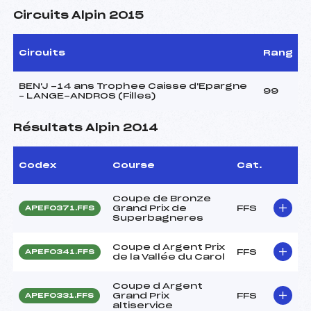
Circuits Alpin 2015
Circuits
Rang
BEN'J -14 ans Trophee Caisse d'Epargne
99
– LANGE-ANDROS (Filles)
Résultats Alpin 2014
Codex
Course
Cat.
Coupe de Bronze
Grand Prix de
FFS
APEF0371.FFS
Superbagneres
Coupe d Argent Prix
FFS
APEF0341.FFS
de la Vallée du Carol
Coupe d Argent
Grand Prix
FFS
APEF0331.FFS
altiservice