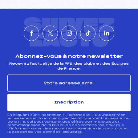
SUIVEZ
L'ACTU
Abonnez-vous à notre newsletter
Recevez l’actualité de la FFS, des clubs et des Équipes
de France.
Inscription
En cliquant sur « inscription », j’autorise la FFS à utiliser mon
adresse email pour m’envoyer périodiquement la newsletter
de la FFS, qui peut contenir des offres commerciales et
promotionnelles de la FFS ou de ses partenaires. Pour plus
d’informations sur les modalités d’exercice de vos droits et
la gestion de vos données, cliquez
ici