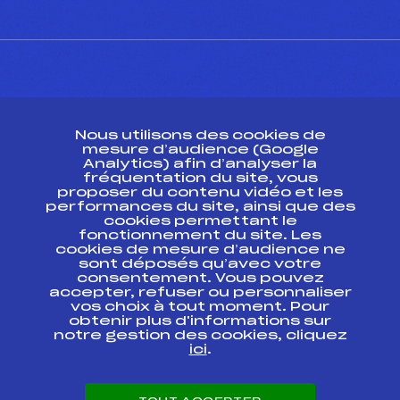
CONTACT
Nous utilisons des cookies de
ESPACE PRESSE
mesure d’audience (Google
Analytics) afin d’analyser la
fréquentation du site, vous
Ressources
proposer du contenu vidéo et les
performances du site, ainsi que des
Pass’Neige
cookies permettant le
Projet sportif fédéral
fonctionnement du site. Les
cookies de mesure d’audience ne
Projet de performance fédéral
sont déposés qu’avec votre
Antidopage
consentement. Vous pouvez
Pôle Développement, Formation, Suivi
accepter, refuser ou personnaliser
Scientifique
vos choix à tout moment. Pour
Listes ministérielles
obtenir plus d'informations sur
notre gestion des cookies, cliquez
Pôle vie de l’athlète
ici
.
Enseignement professionnel
Informatique et chronométrage
Circuits