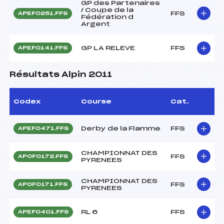
GP des Partenaires
/ Coupe de la
FFS
APEF0251.FFS
Fédération d
Argent
GP LA RELEVE
FFS
APEF0141.FFS
Résultats Alpin 2011
Codex
Course
Cat.
Derby de la Flamme
FFS
APEF0471.FFS
CHAMPIONNAT DES
FFS
APOF0172.FFS
PYRENEES
CHAMPIONNAT DES
FFS
APOF0171.FFS
PYRENEES
RL 6
FFS
APEF0401.FFS