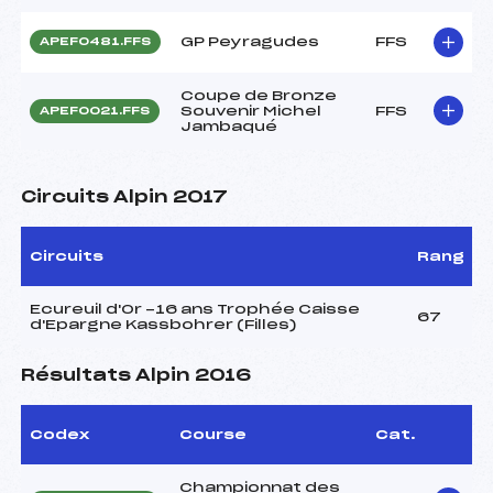
GP Peyragudes
FFS
APEF0481.FFS
Coupe de Bronze
Souvenir Michel
FFS
APEF0021.FFS
Jambaqué
Circuits Alpin 2017
Circuits
Rang
Ecureuil d'Or -16 ans Trophée Caisse
67
d'Epargne Kassbohrer (Filles)
Résultats Alpin 2016
Codex
Course
Cat.
Championnat des