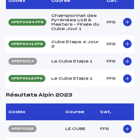
Codex
Course
Cat.
Championnat des
Pyrénées U18 à
FFS
APEF0494.FFS
Masters – Finale du
Cube Jour 1
Cube Etape 4 Jour
FFS
APEF0441.FFS
2
Le Cube Etape 1
FFS
APEF0014
Le Cube Etape 1
FFS
APEF0012.FFS
Résultats Alpin 2023
Codex
Course
Cat.
LE CUBE
FFS
APEF0332