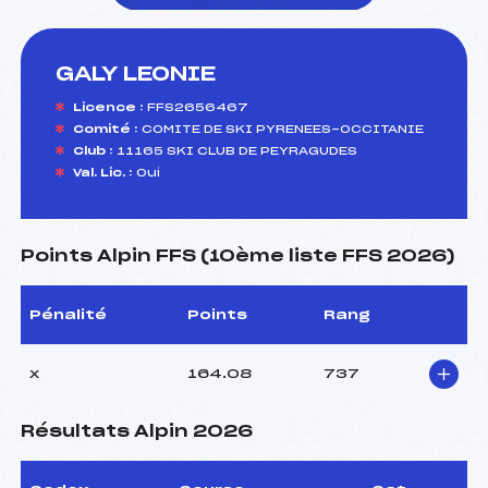
GALY LEONIE
foi(s) le ski
Licence :
FFS2656467
Comité :
COMITE DE SKI PYRENEES-OCCITANIE
Club :
11165 SKI CLUB DE PEYRAGUDES
Val. Lic. :
Oui
Points Alpin FFS (10ème liste FFS 2026)
Pénalité
Points
Rang
x
164.08
737
Résultats Alpin 2026