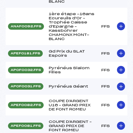
BLANC
1ère étape -16ans
Ecureuils d'Or –
Trophée Caisse
d'Epargne –
FFS
ANAF0092.FFS
Kassbohrer
CHAMONX MONT-
BLANC
Gd Prix du SLAT
FFS
APEF0181.FFS
Espoirs
Pyrénéus Slalom
FFS
APOF0032.FFS
Filles
Pyrénéus Géant
FFS
APOF0031.FFS
COUPE D'ARGENT
U16 – GRAND PRIX
FFS
APEF0082.FFS
DE FONT ROMEU
COUPE D'ARGENT –
GRAND PRIX DE
FFS
APEF0081.FFS
FONT ROMEU