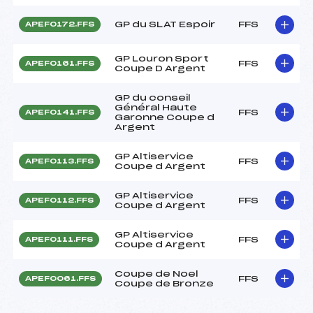
GP du SLAT Espoir
FFS
APEF0172.FFS
GP Louron Sport
FFS
APEF0161.FFS
Coupe D Argent
GP du conseil
Général Haute
FFS
APEF0141.FFS
Garonne Coupe d
Argent
GP Altiservice
FFS
APEF0113.FFS
Coupe d Argent
GP Altiservice
FFS
APEF0112.FFS
Coupe d Argent
GP Altiservice
FFS
APEF0111.FFS
Coupe d Argent
Coupe de Noel
FFS
APEF0061.FFS
Coupe de Bronze