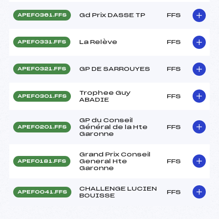
Gd Prix DASSE TP
FFS
APEF0361.FFS
La Relève
FFS
APEF0331.FFS
GP DE SARROUYES
FFS
APEF0321.FFS
Trophee Guy
FFS
APEF0301.FFS
ABADIE
GP du Conseil
Général de la Hte
FFS
APEF0201.FFS
Garonne
Grand Prix Conseil
General Hte
FFS
APEF0181.FFS
Garonne
CHALLENGE LUCIEN
FFS
APEF0041.FFS
BOUISSE