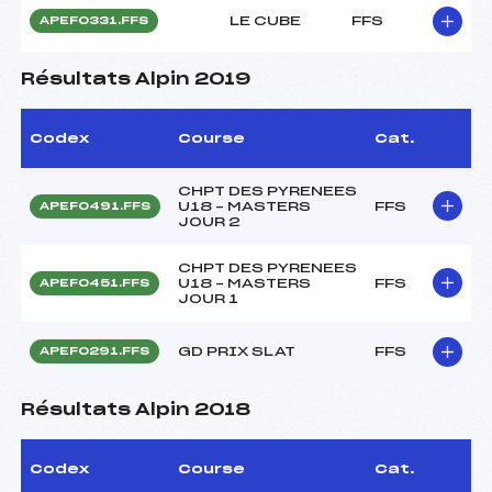
LE CUBE
FFS
APEF0331.FFS
Résultats Alpin 2019
Codex
Course
Cat.
CHPT DES PYRENEES
U18 – MASTERS
FFS
APEF0491.FFS
JOUR 2
CHPT DES PYRENEES
U18 – MASTERS
FFS
APEF0451.FFS
JOUR 1
GD PRIX SLAT
FFS
APEF0291.FFS
Résultats Alpin 2018
Codex
Course
Cat.