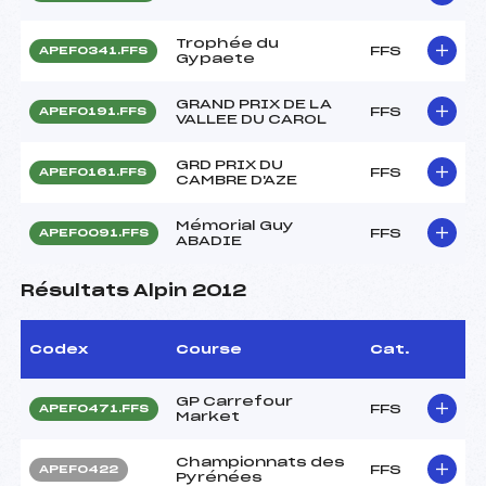
Trophée du
FFS
APEF0341.FFS
Gypaete
GRAND PRIX DE LA
FFS
APEF0191.FFS
VALLEE DU CAROL
GRD PRIX DU
FFS
APEF0161.FFS
CAMBRE D'AZE
Mémorial Guy
FFS
APEF0091.FFS
ABADIE
Résultats Alpin 2012
Codex
Course
Cat.
GP Carrefour
FFS
APEF0471.FFS
Market
Championnats des
FFS
APEF0422
Pyrénées