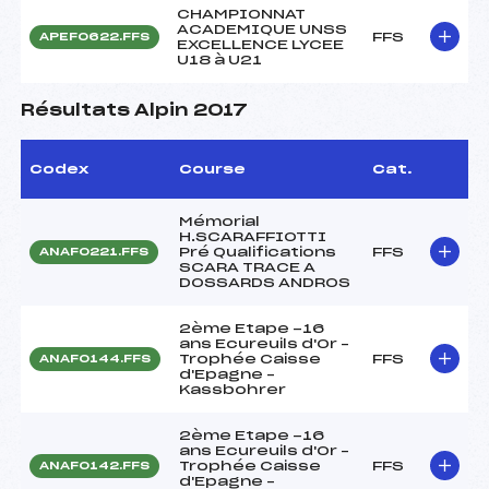
CHAMPIONNAT
ACADEMIQUE UNSS
FFS
APEF0622.FFS
EXCELLENCE LYCEE
U18 à U21
Résultats Alpin 2017
Codex
Course
Cat.
Mémorial
H.SCARAFFIOTTI
Pré Qualifications
FFS
ANAF0221.FFS
SCARA TRACE A
DOSSARDS ANDROS
2ème Etape -16
ans Ecureuils d'Or –
Trophée Caisse
FFS
ANAF0144.FFS
d'Epagne –
Kassbohrer
2ème Etape -16
ans Ecureuils d'Or –
Trophée Caisse
FFS
ANAF0142.FFS
d'Epagne –