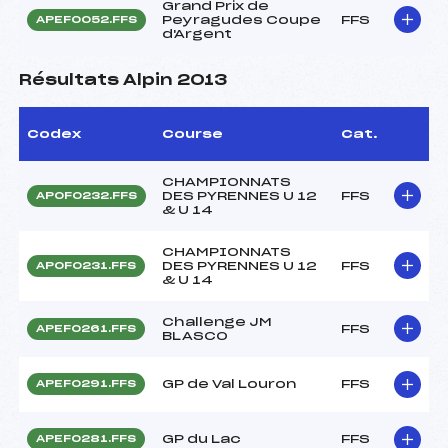
Grand Prix de
Peyragudes Coupe
FFS
APEF0052.FFS
d'Argent
Résultats Alpin 2013
Codex
Course
Cat.
CHAMPIONNATS
DES PYRENNES U 12
FFS
APOF0232.FFS
& U 14
CHAMPIONNATS
DES PYRENNES U 12
FFS
APOF0231.FFS
& U 14
Challenge JM
FFS
APEF0261.FFS
BLASCO
GP de Val Louron
FFS
APEF0291.FFS
GP du Lac
FFS
APEF0281.FFS