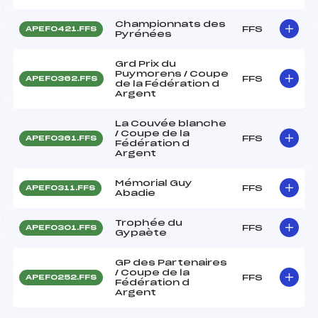
Championnats des
FFS
APEF0421.FFS
Pyrénées
Grd Prix du
Puymorens / Coupe
FFS
APEF0362.FFS
de la Fédération d
Argent
La Couvée blanche
/ Coupe de la
FFS
APEF0361.FFS
Fédération d
Argent
Mémorial Guy
FFS
APEF0311.FFS
Abadie
Trophée du
FFS
APEF0301.FFS
Gypaète
GP des Partenaires
/ Coupe de la
FFS
APEF0252.FFS
Fédération d
Argent