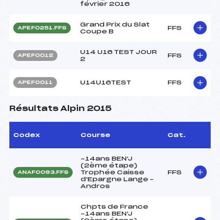
février 2016
Grand Prix du Slat
FFS
APEF0251.FFS
Coupe B
U14 U16 TEST JOUR
FFS
APEF0012
2
U14U16TEST
FFS
APEF0011
Résultats Alpin 2015
Codex
Course
Cat.
-14ans BEN'J
(2ème étape)
Trophée Caisse
FFS
ANAF0093.FFS
d'Epargne Lange –
Andros
Chpts de France
-14ans BEN'J