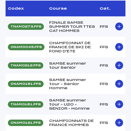
Codex
Course
Cat.
FINALE SAMSE
SUMMER TOUR TTES
FFS
TNAM0273.FFS
CAT HOMMES
CHAMPIONNAT DE
FRANCE DE SKI DE
FFS
ONAM0045.FFS
FOND D'ETE
SAMSE summer
FFS
TNAM0212.FFS
tour Senior
SAMSE summer
tour – Senior
FFS
CNAM0161.FFS
Homme
SAMSE summer
tour – U20 –
FFS
TNAM0161.FFS
SENIOR – Homme
CHAMPIONNATS DE
FFS
CNAM0121.FFS
FRANCE HOMMES