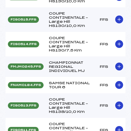
HS130/10,0 Km
COUPE
CONTINENTALE –
FFS
FIS0515.FFS
Large Hill
HS130/10,0 Km
COUPE
CONTINENTALE –
FFS
FIS0514.FFS
Large Hill
HS130/7.5 Km
CHAMPIONNAT
REGIONAL
FFS
FMJM0245.FFS
INDIVIDUEL MJ
SAMSE NATIONAL
FFS
FNAM0184.FFS
TOUR 6
COUPE
CONTINENTALE –
FFS
FIS0513.FFS
Large Hill
HS138/10,0 Km
COUPE
CONTINENTALE –
FFS
FIS0511.FFS