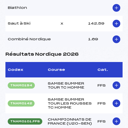
Biathlon
Saut à Ski
x
142.59
Combiné Nordique
1.69
Résultats Nordique 2026
Codex
Course
Cat.
SAMSE SUMMER
FFS
TNAM0194
TOUR TC HOMME
SAMSE SUMMER
TOUR LES ROUSSES
FFS
TNAM0142
TC HOMME
CHAMPIONNATS DE
FFS
TNAM0101.FFS
FRANCE (U20-SEN)