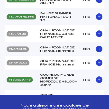
CN – TC
SAMSE SUMMER
NATIONAL TOUR –
FFS
TNAM0142.FFS
TC
CHAMPIONNAT DE
FRANCE EQUIPES
FFS
TNAT0122
SAUT MIXTE
CHAMPIONNAT DE
FFS
TNAM0121
FRANCE Hommes
CHAMPIONNAT DE
FFS
CNAM0101
FRANCE Hommes
COUPE DU MONDE
COMBINE
FFS
FIS0329.FFS
NORDIQUE HS100-
10Km
COUPE
CONTINENTALE
COMBINE
FFS
FIS0361.FFS
NORDIQUE HS140-
Nous utilisons des cookies de
10Km