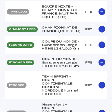
EQUIPE MIXTE –
CHAMPIONNATS DE
FFS
TNAT0102
FRANCE SAUT PAR
EQUIPE (TC)
CHAMPIONNAT DE
FFS
CNAM0071.FFS
FRANCE (U20-SEN)
COUPE DU MONDE –
Gundersen Large
FFS
FIS0499.FFS
Hill HS134/10,0 Km
COUPE DU MONDE –
Gundersen Large
FFS
FIS0496.FFS
Hill HS130/10,0 Km
TEAM SPRINT –
COUPE
CONTINENTALE
FFS
FIS0523
COMBINE
NORDIQUE Normal
Hill HS100
Mass start –
COUPE
CONTINENTALE