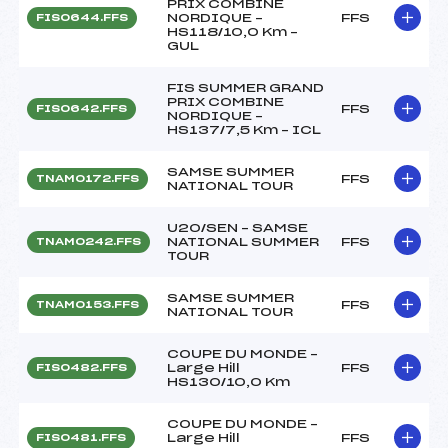
PRIX COMBINE
NORDIQUE –
FFS
FIS0644.FFS
HS118/10,0 Km –
GUL
FIS SUMMER GRAND
PRIX COMBINE
FFS
FIS0642.FFS
NORDIQUE –
HS137/7,5 Km – ICL
SAMSE SUMMER
FFS
TNAM0172.FFS
NATIONAL TOUR
U20/SEN – SAMSE
NATIONAL SUMMER
FFS
TNAM0242.FFS
TOUR
SAMSE SUMMER
FFS
TNAM0153.FFS
NATIONAL TOUR
COUPE DU MONDE –
Large Hill
FFS
FIS0482.FFS
HS130/10,0 Km
COUPE DU MONDE –
Large Hill
FFS
FIS0481.FFS