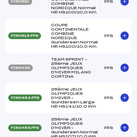
FFS
FIS0521
COMBINE
NORDIQUE Normal
Hill HS100/10,0 Km
COUPE
CONTINENTALE
COMBINE
FFS
FIS0519.FFS
NORDIQUE
Gundersen Normal
Hill HS100/10,0 Km
TEAM SPRINT –
25ème JEUX
OLYMPIQUES
FFS
FIS0433
D'HIVER MILANO
CORTINA
25ème JEUX
OLYMPIQUES
D'HIVER –
FFS
FIS0494.FFS
Gundersen Large
Hill HS141/10.0 Km
25ème JEUX
OLYMPIQUES
D'HIVER –
FFS
FIS0493.FFS
Gundersen Normal
Hill HS107/10.0 Km