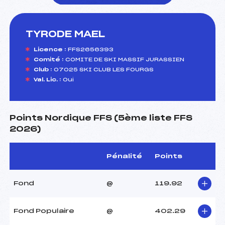
TYRODE MAEL
foi(s) le ski
Licence :
FFS2656393
Comité :
COMITE DE SKI MASSIF JURASSIEN
Club :
07025 SKI CLUB LES FOURGS
Val. Lic. :
Oui
Points Nordique FFS (5ème liste FFS
2026)
Pénalité
Points
Fond
@
119.92
Fond Populaire
@
402.29