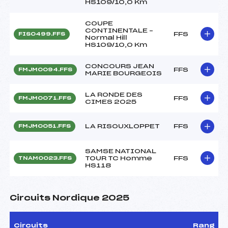
HS109/10,0 Km
COUPE
CONTINENTALE –
FFS
FIS0499.FFS
Normal Hill
HS109/10,0 Km
CONCOURS JEAN
FFS
FMJM0094.FFS
MARIE BOURGEOIS
LA RONDE DES
FFS
FMJM0071.FFS
CIMES 2025
LA RISOUXLOPPET
FFS
FMJM0051.FFS
SAMSE NATIONAL
TOUR TC Homme
FFS
TNAM0023.FFS
HS118
Circuits Nordique 2025
Circuits
Rang