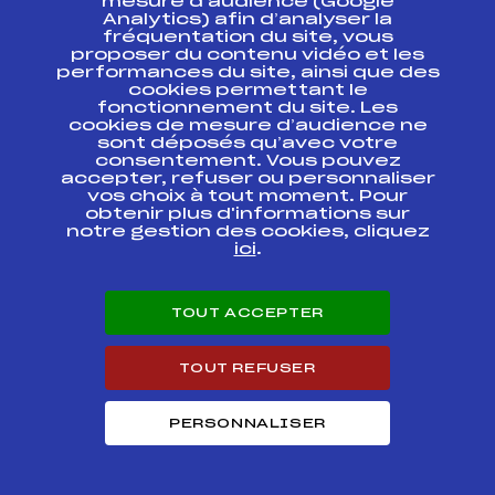
mesure d’audience (Google
Analytics) afin d’analyser la
fréquentation du site, vous
COUPE
proposer du contenu vidéo et les
CONTINENTALE
performances du site, ainsi que des
COMBINE
FFS
FIS0360.FFS
cookies permettant le
NORDIQUE HS140-
10Km
fonctionnement du site. Les
cookies de mesure d’audience ne
sont déposés qu’avec votre
COUPE
consentement. Vous pouvez
CONTINENTALE
accepter, refuser ou personnaliser
COMBINE
FFS
FIS0359.FFS
vos choix à tout moment. Pour
NORDIQUE HS140-
obtenir plus d'informations sur
5Km
notre gestion des cookies, cliquez
ici
.
COUPE
CONTINENTALE
COMBINE
FFS
FIS0357
NORDIQUE HS100-
TOUT ACCEPTER
MASS START 10Km
TOUT REFUSER
COUPE
CONTINENTALE
COMBINE
FFS
FIS0358.FFS
NORDIQUE HS100-
PERSONNALISER
10Km
COUPE
CONTINENTALE