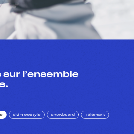
 sur l’ensemble
s.
ue
Ski Freestyle
Snowboard
Télémark