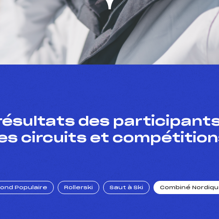
résultats des participants
es circuits et compétition
Fond Populaire
Rollerski
Saut à Ski
Combiné Nordiq