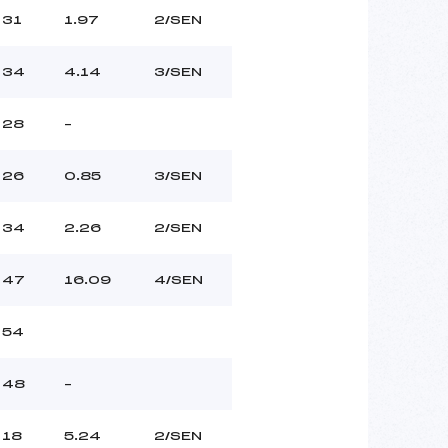
31
1.97
2/SEN
34
4.14
3/SEN
28
–
26
0.85
3/SEN
34
2.26
2/SEN
47
16.09
4/SEN
54
48
–
18
5.24
2/SEN