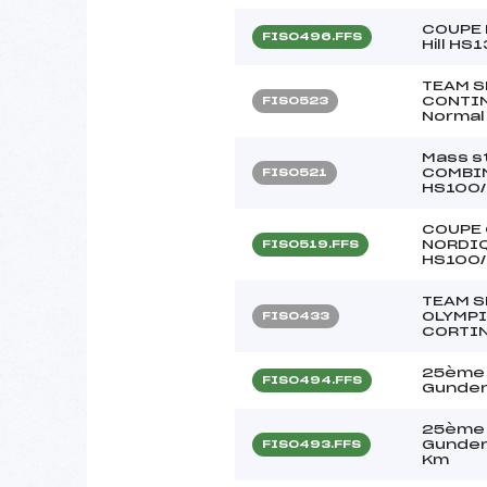
COUPE 
FIS0496.FFS
Hill HS
TEAM S
CONTIN
FIS0523
Normal 
Mass s
COMBIN
FIS0521
HS100/
COUPE 
NORDIQ
FIS0519.FFS
HS100/
TEAM S
OLYMPI
FIS0433
CORTI
25ème 
FIS0494.FFS
Gunder
25ème 
Gunder
FIS0493.FFS
Km