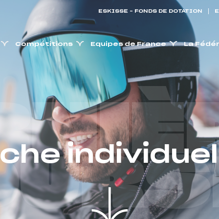
ESKISSE – FONDS DE DOTATION
E
Compétitions
Equipes de France
La Fédé
RNIÈ
iche individuel
OURS