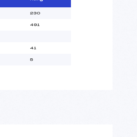
230
491
41
5