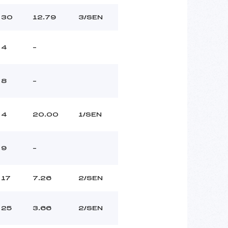
30
12.79
3/SEN
4
–
8
–
4
20.00
1/SEN
9
–
17
7.26
2/SEN
25
3.66
2/SEN