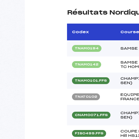
Résultats Nordiq
Codex
Cours
SAMSE 
TNAM0194
SAMSE 
TNAM0142
TC HO
CHAMPI
TNAM0101.FFS
SEN)
EQUIPE
TNAT0102
FRANCE
CHAMPI
CNAM0071.FFS
SEN)
COUPE 
FIS0499.FFS
Hill HS