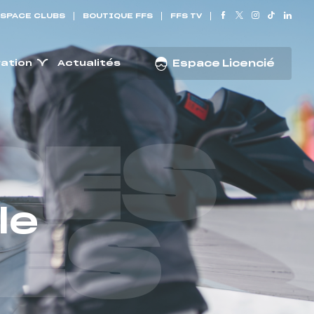
SPACE CLUBS
BOUTIQUE FFS
FFS TV
ration
Actualités
Espace Licencié
RES
le
ES