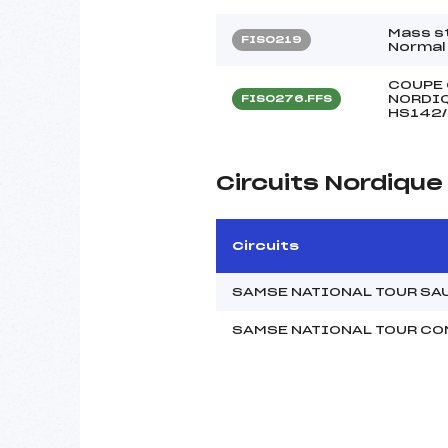
Mass s
FIS0219
Normal 
COUPE 
NORDIQ
FIS0276.FFS
HS142/
Circuits Nordiqu
Circuits
SAMSE NATIONAL TOUR SAU
SAMSE NATIONAL TOUR CO