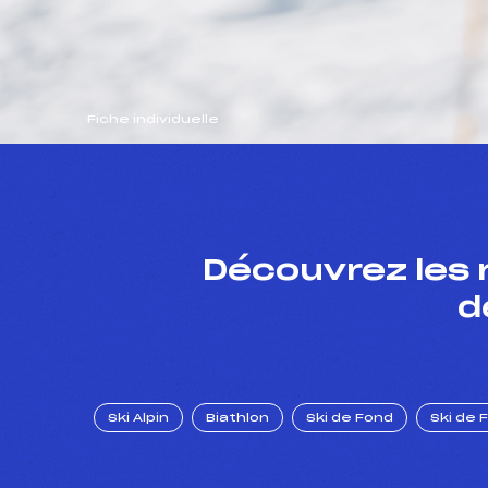
Fiche individuelle
Découvrez les 
d
Ski Alpin
Biathlon
Ski de Fond
Ski de 