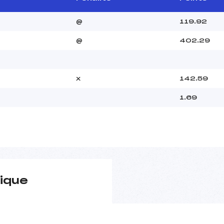
@
119.92
@
402.29
x
142.59
1.69
ique