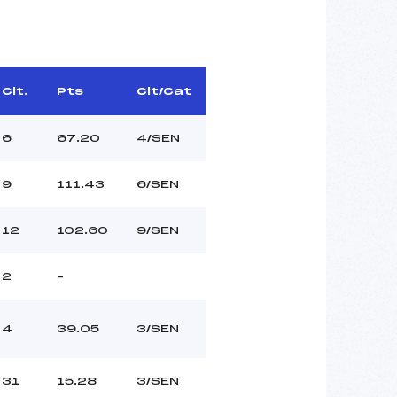
Clt.
Pts
Clt/Cat
6
67.20
4/SEN
9
111.43
6/SEN
12
102.60
9/SEN
2
–
4
39.05
3/SEN
31
15.28
3/SEN