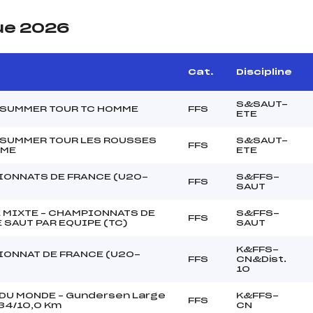
ue 2026
e
Cat.
Discipline
S&SAUT-
SUMMER TOUR TC HOMME
FFS
ETE
SUMMER TOUR LES ROUSSES
S&SAUT-
FFS
MME
ETE
ONNATS DE FRANCE (U20-
S&FFS-
FFS
SAUT
 MIXTE – CHAMPIONNATS DE
S&FFS-
FFS
 SAUT PAR EQUIPE (TC)
SAUT
K&FFS-
ONNAT DE FRANCE (U20-
FFS
CN&Dist.
10
DU MONDE – Gundersen Large
K&FFS-
FFS
134/10,0 Km
CN