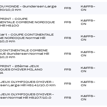
DU MONDE – Gundersen Large
K&FFS-
FFS
130/10,0 Km
CN
PRINT – COUPE
K&FFS-
ENTALE COMBINE NORDIQUE
FFS
CN
Hill HS100
tart – COUPE CONTINENTALE
K&FFS-
E NORDIQUE Normal Hill
FFS
CN
10,0 Km
CONTINENTALE COMBINE
K&FFS-
UE Gundersen Normal Hill
FFS
CN
10,0 Km
PRINT – 25ème JEUX
K&FFS-
QUES D'HIVER MILANO
FFS
CN
NA
JEUX OLYMPIQUES D'HIVER –
K&FFS-
FFS
sen Large Hill HS141/10.0 Km
CN
JEUX OLYMPIQUES D'HIVER –
K&FFS-
sen Normal Hill HS107/10.0
FFS
CN