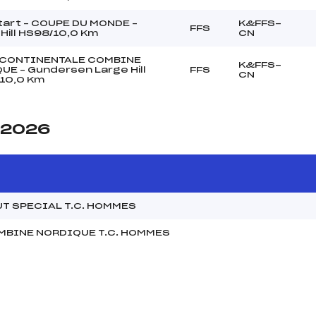
tart – COUPE DU MONDE –
K&FFS-
FFS
Hill HS98/10,0 Km
CN
CONTINENTALE COMBINE
K&FFS-
UE – Gundersen Large Hill
FFS
CN
10,0 Km
e 2026
T SPECIAL T.C. HOMMES
MBINE NORDIQUE T.C. HOMMES