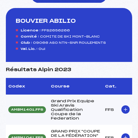
BOUVIER ABILIO
foi(s) le ski
Licence :
FFS2656266
Comité :
COMITE DE SKI MONT-BLANC
Club :
09066 ASO NTN-SNR ROULEMENTS
Val. Lic. :
Oui
Résultats Alpin 2023
Codex
Course
Cat.
Grand Prix Equipe
Ski Aravis
Qualification
FFS
AMBM1401.FFS
Coupe de la
Federation
GRAND PRIX "COUPE
DE LA FÉDÉRATION"
FFS
AMBM1041.FFS