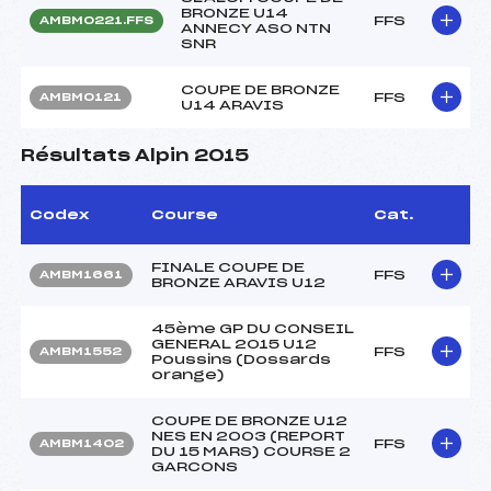
BRONZE U14
FFS
AMBM0221.FFS
ANNECY ASO NTN
SNR
COUPE DE BRONZE
FFS
AMBM0121
U14 ARAVIS
Résultats Alpin 2015
Codex
Course
Cat.
FINALE COUPE DE
FFS
AMBM1661
BRONZE ARAVIS U12
45ème GP DU CONSEIL
GENERAL 2015 U12
FFS
AMBM1552
Poussins (Dossards
orange)
COUPE DE BRONZE U12
NES EN 2003 (REPORT
FFS
AMBM1402
DU 15 MARS) COURSE 2
GARCONS