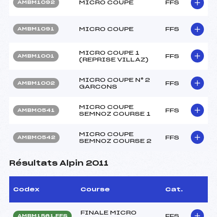
MICRO COUPE
FFS
AMBM1092
MICRO COUPE
FFS
AMBM1091
MICRO COUPE 1
FFS
AMBM1001
(REPRISE VILLAZ)
MICRO COUPE N° 2
FFS
AMBM1002
GARCONS
MICRO COUPE
FFS
AMBM0541
SEMNOZ COURSE 1
MICRO COUPE
FFS
AMBM0542
SEMNOZ COURSE 2
Résultats Alpin 2011
Codex
Course
Cat.
FINALE MICRO
FFS
AMBM1561.FFS