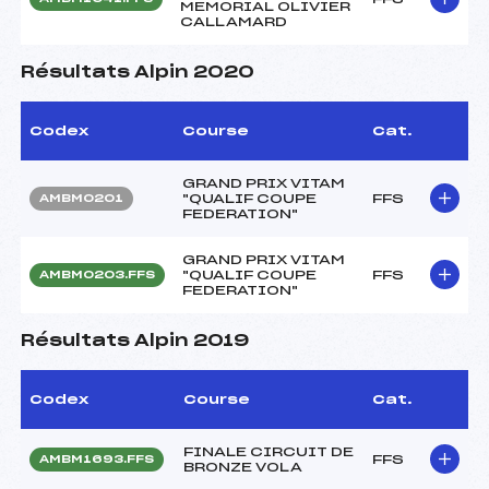
MEMORIAL OLIVIER
CALLAMARD
Résultats Alpin 2020
Codex
Course
Cat.
GRAND PRIX VITAM
"QUALIF COUPE
FFS
AMBM0201
FEDERATION"
GRAND PRIX VITAM
"QUALIF COUPE
FFS
AMBM0203.FFS
FEDERATION"
Résultats Alpin 2019
Codex
Course
Cat.
FINALE CIRCUIT DE
FFS
AMBM1693.FFS
BRONZE VOLA