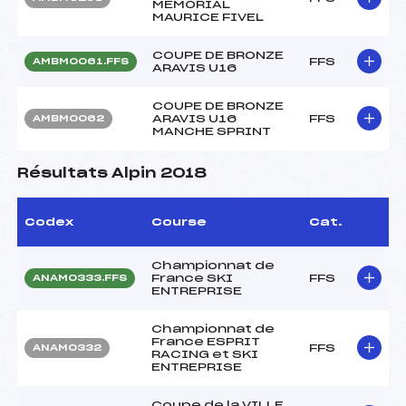
MEMORIAL
MAURICE FIVEL
COUPE DE BRONZE
FFS
AMBM0061.FFS
ARAVIS U16
COUPE DE BRONZE
ARAVIS U16
FFS
AMBM0062
MANCHE SPRINT
Résultats Alpin 2018
Codex
Course
Cat.
Championnat de
France SKI
FFS
ANAM0333.FFS
ENTREPRISE
Championnat de
France ESPRIT
FFS
ANAM0332
RACING et SKI
ENTREPRISE
Coupe de la VILLE