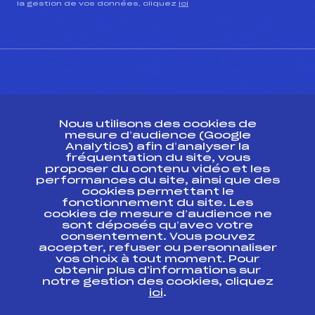
la gestion de vos données, cliquez
ici
CONTACT
Nous utilisons des cookies de
ESPACE PRESSE
mesure d’audience (Google
Analytics) afin d’analyser la
fréquentation du site, vous
Ressources
proposer du contenu vidéo et les
performances du site, ainsi que des
Pass’Neige
cookies permettant le
Projet sportif fédéral
fonctionnement du site. Les
cookies de mesure d’audience ne
Projet de performance fédéral
sont déposés qu’avec votre
Antidopage
consentement. Vous pouvez
Pôle Développement, Formation, Suivi
accepter, refuser ou personnaliser
Scientifique
vos choix à tout moment. Pour
Listes ministérielles
obtenir plus d'informations sur
notre gestion des cookies, cliquez
Pôle vie de l’athlète
ici
.
Enseignement professionnel