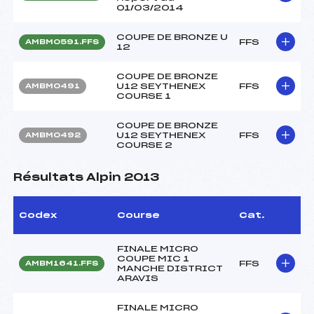
01/03/2014
COUPE DE BRONZE U
FFS
AMBM0591.FFS
12
COUPE DE BRONZE
U12 SEYTHENEX
FFS
AMBM0491
COURSE 1
COUPE DE BRONZE
U12 SEYTHENEX
FFS
AMBM0492
COURSE 2
Résultats Alpin 2013
Codex
Course
Cat.
FINALE MICRO
COUPE MIC 1
FFS
AMBM1641.FFS
MANCHE DISTRICT
ARAVIS
FINALE MICRO