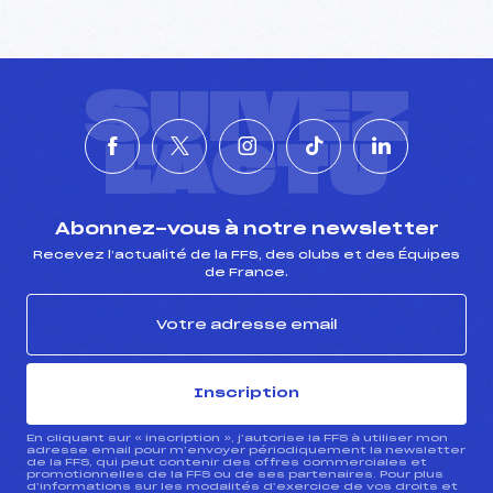
SUIVEZ
L'ACTU
Abonnez-vous à notre newsletter
Recevez l’actualité de la FFS, des clubs et des Équipes
de France.
Inscription
En cliquant sur « inscription », j’autorise la FFS à utiliser mon
adresse email pour m’envoyer périodiquement la newsletter
de la FFS, qui peut contenir des offres commerciales et
promotionnelles de la FFS ou de ses partenaires. Pour plus
d’informations sur les modalités d’exercice de vos droits et