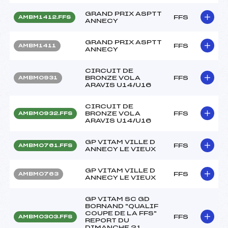
GRAND PRIX ASPTT
FFS
AMBM1412.FFS
ANNECY
GRAND PRIX ASPTT
FFS
AMBM1411
ANNECY
CIRCUIT DE
BRONZE VOLA
FFS
AMBM0931
ARAVIS U14/U16
CIRCUIT DE
BRONZE VOLA
FFS
AMBM0932.FFS
ARAVIS U14/U16
GP VITAM VILLE D
FFS
AMBM0761.FFS
ANNECY LE VIEUX
GP VITAM VILLE D
FFS
AMBM0763
ANNECY LE VIEUX
GP VITAM SC GD
BORNAND "QUALIF
COUPE DE LA FFS"
FFS
AMBM0303.FFS
REPORT DU
DIMANCHE 21