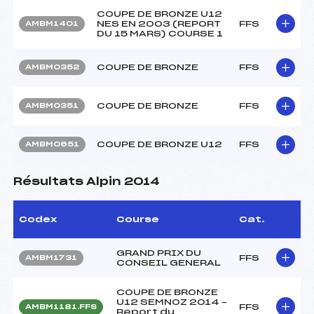
COUPE DE BRONZE U12
NES EN 2003 (REPORT
FFS
AMBM1401
DU 15 MARS) COURSE 1
COUPE DE BRONZE
FFS
AMBM0352
COUPE DE BRONZE
FFS
AMBM0351
COUPE DE BRONZE U12
FFS
AMBM0651
Résultats Alpin 2014
Codex
Course
Cat.
GRAND PRIX DU
FFS
AMBM1731
CONSEIL GENERAL
COUPE DE BRONZE
U12 SEMNOZ 2014 –
FFS
AMBM1181.FFS
Report du