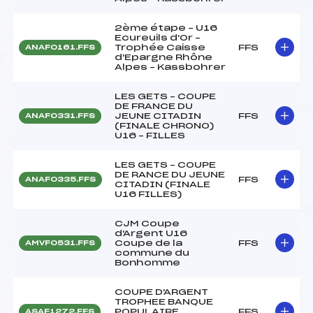
2ème étape – U16
Ecureuils d'Or –
Trophée Caisse
FFS
ANAF0161.FFS
d'Epargne Rhône
Alpes – Kassbohrer
LES GETS – COUPE
DE FRANCE DU
JEUNE CITADIN
FFS
ANAF0331.FFS
(FINALE CHRONO)
U16 – FILLES
LES GETS – COUPE
DE RANCE DU JEUNE
FFS
ANAF0335.FFS
CITADIN (FINALE
U16 FILLES)
CJM Coupe
d'Argent U16
Coupe de la
FFS
AMVF0531.FFS
commune du
Bonhomme
COUPE D'ARGENT
TROPHEE BANQUE
POPULAIRE
FFS
ASAF1272.FFS