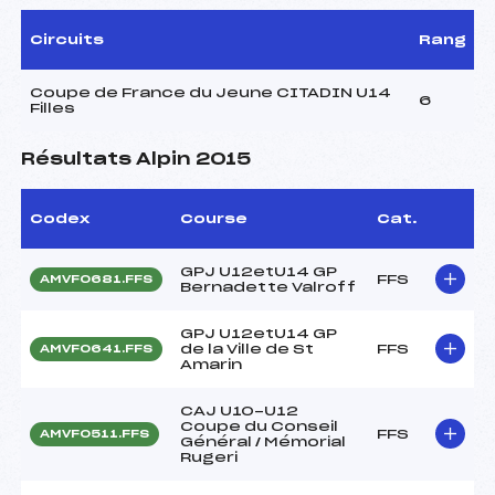
Circuits
Rang
Coupe de France du Jeune CITADIN U14
6
Filles
Résultats Alpin 2015
Codex
Course
Cat.
GPJ U12etU14 GP
FFS
AMVF0681.FFS
Bernadette Valroff
GPJ U12etU14 GP
de la Ville de St
FFS
AMVF0641.FFS
Amarin
CAJ U10-U12
Coupe du Conseil
FFS
AMVF0511.FFS
Général / Mémorial
Rugeri