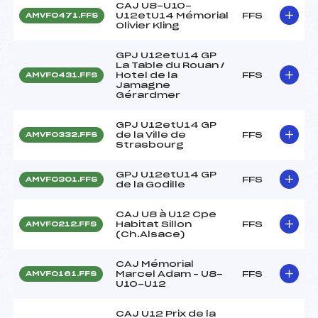
CAJ U8-U10-
U12etU14 Mémorial
FFS
AMVF0471.FFS
Olivier Kling
GPJ U12etU14 GP
La Table du Rouan /
Hotel de la
FFS
AMVF0431.FFS
Jamagne
Gérardmer
GPJ U12etU14 GP
de la Ville de
FFS
AMVF0332.FFS
Strasbourg
GPJ U12etU14 GP
FFS
AMVF0301.FFS
de la Godille
CAJ U8 à U12 Cpe
Habitat Sillon
FFS
AMVF0212.FFS
(Ch.Alsace)
CAJ Mémorial
Marcel Adam – U8-
FFS
AMVF0161.FFS
U10-U12
CAJ U12 Prix de la