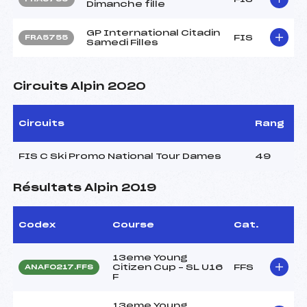
Dimanche fille
GP International Citadin
FIS
FRA5755
Samedi Filles
Circuits Alpin 2020
Circuits
Rang
FIS C Ski Promo National Tour Dames
49
Résultats Alpin 2019
Codex
Course
Cat.
13eme Young
Citizen Cup – SL U16
FFS
ANAF0217.FFS
F
13eme Young