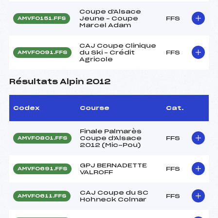
Coupe d'Alsace
Jeune – Coupe
FFS
AMVF0151.FFS
Marcel Adam
CAJ Coupe Clinique
du Ski – Crédit
FFS
AMVF0091.FFS
Agricole
Résultats Alpin 2012
Codex
Course
Cat.
Finale Palmarès
Coupe d'Alsace
FFS
AMVF0801.FFS
2012 (Mic-Pou)
GPJ BERNADETTE
FFS
AMVF0691.FFS
VALROFF
CAJ Coupe du SC
FFS
AMVF0611.FFS
Hohneck Colmar