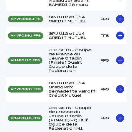
Mellau 1er Géant
SAMEDI 26 mars
GPJ U12 et U14
FFS
AMVF0931.FFS
CREDIT MUTUEL
GPJ U12 et U14
FFS
AMVF0891.FFS
CREDIT MUTUEL
LES GETS – Coupe
de France du
Jeune Citadin
FFS
ANAF0117.FFS
(Finale) Qualif.
Coupe de la
Fédération
GPJ U12 et U14
Grand Prix
FFS
AMVF0861.FFS
Bernadette Valroff
Crédit Mutuel
LES GETS – Coupe
de France du
Jeune Citadin
FFS
ANAF0115.FFS
(FINALE) – Qualif.
Coupe de la
Fédération M1