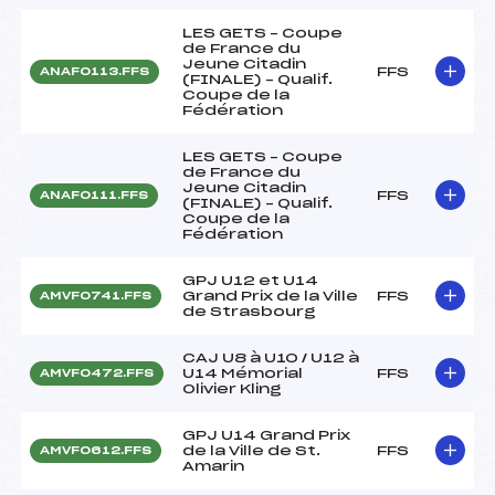
LES GETS – Coupe
de France du
Jeune Citadin
FFS
ANAF0113.FFS
(FINALE) – Qualif.
Coupe de la
Fédération
LES GETS – Coupe
de France du
Jeune Citadin
FFS
ANAF0111.FFS
(FINALE) – Qualif.
Coupe de la
Fédération
GPJ U12 et U14
Grand Prix de la Ville
FFS
AMVF0741.FFS
de Strasbourg
CAJ U8 à U10 / U12 à
U14 Mémorial
FFS
AMVF0472.FFS
Olivier Kling
GPJ U14 Grand Prix
de la Ville de St.
FFS
AMVF0612.FFS
Amarin