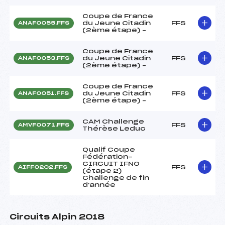
Coupe de France
du Jeune Citadin
FFS
ANAF0055.FFS
(2ème étape) –
Coupe de France
du Jeune Citadin
FFS
ANAF0053.FFS
(2ème étape) –
Coupe de France
du Jeune Citadin
FFS
ANAF0051.FFS
(2ème étape) –
CAM Challenge
FFS
AMVF0071.FFS
Thérèse Leduc
Qualif Coupe
Fédération-
CIRCUIT IFNO
FFS
AIFF0202.FFS
(étape 2)
Challenge de fin
d'année
Circuits Alpin 2018