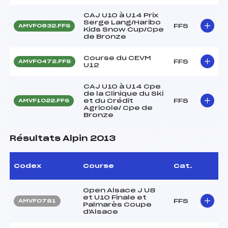
CAJ U10 à U14 Prix
Serge Lang/Haribo
FFS
AMVF0632.FFS
Kids Snow Cup/Cpe
de Bronze
Course du CEVM
FFS
AMVF0472.FFS
U12
CAJ U10 à U14 Cpe
de la Clinique du Ski
et du Crédit
FFS
AMVF1022.FFS
Agricole/ Cpe de
Bronze
Résultats Alpin 2013
Codex
Course
Cat.
Open Alsace J U8
et U10 Finale et
FFS
AMVF0781
Palmarès Coupe
d'Alsace