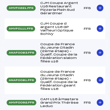
CJM Coupe Argent
U16 Restaurant
FFS
AMVF0221.FFS
Pizzeria Plein Sud
Gérardmer
CJM Coupe d
argent U16 GP
FFS
AMVF0111.FFS
Valfleuri Optique
Schivy
Coupe de France
du Jeune Citadin
(2ème étape) –
FFS
ANAF0083.FFS
Qualif. Coupe de la
Fédération slalom
filles u16
Coupe de France
du Jeune Citadin
(2ème étape) –
FFS
ANAF0081.FFS
Qualif. Coupe de la
Fédération geant
filles U16
CAM U16 à Masters
Grand Prix Thérèse
FFS
AMVF0092.FFS
Leduc