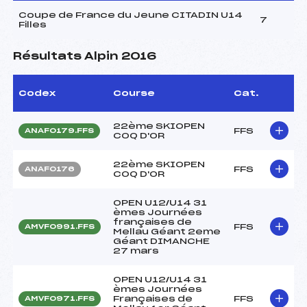
Coupe de France du Jeune CITADIN U14
7
Filles
Résultats Alpin 2016
Codex
Course
Cat.
22ème SKIOPEN
FFS
ANAF0179.FFS
COQ D'OR
22ème SKIOPEN
FFS
ANAF0176
COQ D'OR
OPEN U12/U14 31
èmes Journées
françaises de
FFS
AMVF0991.FFS
Mellau Géant 2eme
Géant DIMANCHE
27 mars
OPEN U12/U14 31
èmes Journées
Françaises de
FFS
AMVF0971.FFS