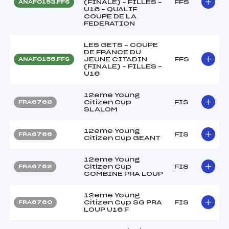
(FINALE) – FILLES –
FFS
ANAF0153.FFS
U16 – QUALIF
COUPE DE LA
FEDERATION
LES GETS – COUPE
DE FRANCE DU
JEUNE CITADIN
FFS
ANAF0155.FFS
(FINALE) – FILLES –
U16
12eme Young
Citizen Cup
FIS
FRA6768
SLALOM
12eme Young
FIS
FRA6766
Citizen Cup GEANT
12eme Young
Citizen Cup
FIS
FRA6762
COMBINE PRA LOUP
12eme Young
Citizen Cup SG PRA
FIS
FRA6760
LOUP U16 F