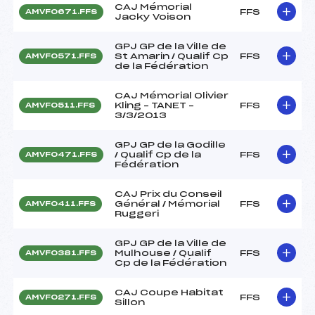
CAJ Mémorial
FFS
AMVF0671.FFS
Jacky Voison
GPJ GP de la Ville de
St Amarin / Qualif Cp
FFS
AMVF0571.FFS
de la Fédération
CAJ Mémorial Olivier
Kling – TANET –
FFS
AMVF0511.FFS
3/3/2013
GPJ GP de la Godille
/ Qualif Cp de la
FFS
AMVF0471.FFS
Fédération
CAJ Prix du Conseil
Général / Mémorial
FFS
AMVF0411.FFS
Ruggeri
GPJ GP de la Ville de
Mulhouse / Qualif
FFS
AMVF0381.FFS
Cp de la Fédération
CAJ Coupe Habitat
FFS
AMVF0271.FFS
Sillon