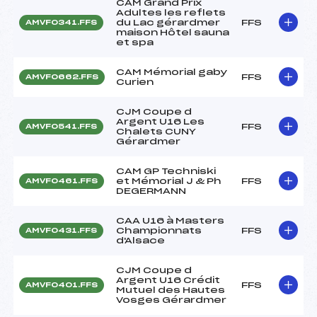
CAM Grand Prix
Adultes les reflets
du Lac gérardmer
FFS
AMVF0341.FFS
maison Hôtel sauna
et spa
CAM Mémorial gaby
FFS
AMVF0662.FFS
Curien
CJM Coupe d
Argent U16 Les
FFS
AMVF0541.FFS
Chalets CUNY
Gérardmer
CAM GP Techniski
et Mémorial J & Ph
FFS
AMVF0461.FFS
DEGERMANN
CAA U16 à Masters
Championnats
FFS
AMVF0431.FFS
d'Alsace
CJM Coupe d
Argent U16 Crédit
FFS
AMVF0401.FFS
Mutuel des Hautes
Vosges Gérardmer