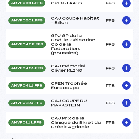
OPEN J AATG
FFS
AMVF0561.FFS
CAJ Coupe Habitat
FFS
AMVF0501.FFS
– Sillon
GPJ GP de la
Godille. Sélection
Cp de la
FFS
AMVF0462.FFS
Federation.
(poussins)
CAJ Mémorial
FFS
AMVF0401.FFS
Olivier KLING
OPEN Trophée
FFS
AMVF0411.FFS
Eurocoupe
CAJ COUPE DU
FFS
AMVF0221.FFS
MARKSTEIN
CAJ Prix de la
Clinique du Ski et du
FFS
AMVF0111.FFS
Crédit Agricole