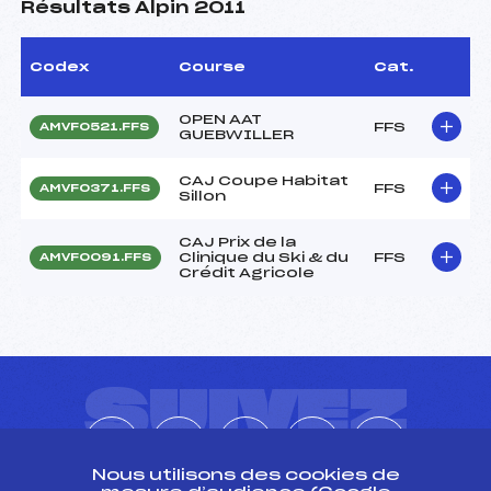
Résultats Alpin 2011
Codex
Course
Cat.
OPEN AAT
FFS
AMVF0521.FFS
GUEBWILLER
CAJ Coupe Habitat
FFS
AMVF0371.FFS
Sillon
CAJ Prix de la
Clinique du Ski & du
FFS
AMVF0091.FFS
Crédit Agricole
SUIVEZ
L'ACTU
Nous utilisons des cookies de