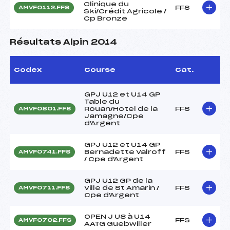
Clinique du
FFS
AMVF0112.FFS
Ski/Crédit Agricole /
Cp Bronze
Résultats Alpin 2014
Codex
Course
Cat.
GPJ U12 et U14 GP
Table du
Rouan/Hotel de la
FFS
AMVF0801.FFS
Jamagne/Cpe
d'Argent
GPJ U12 et U14 GP
Bernadette Valroff
FFS
AMVF0741.FFS
/ Cpe d'Argent
GPJ U12 GP de la
Ville de St Amarin /
FFS
AMVF0711.FFS
Cpe d'Argent
OPEN J U8 à U14
FFS
AMVF0702.FFS
AATG Guebwiller