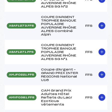
AUVERGNE RHÔNE
ALPES SG N°2
COUPE D'ARGENT
TROPHEE BANQUE
POPULAIRE
FFS
ASAF1273.FFS
AUVERGNE RHÔNE
ALPES Combiné
Alpin
COUPE D'ARGENT
TROPHEE BANQUE
POPULAIRE
FFS
ASAF1271.FFS
AUVERGNE RHÔNE
ALPES SG N°1
Coupe d'Argent –
GRAND PRIX INTER
FFS
AMJF0221.FFS
REGIONS National
U16
CAM Grand Prix
Adultes Hôtel
Reflets du Lac/
FFS
AMVF0381.FFS
Exoticus
vêtements