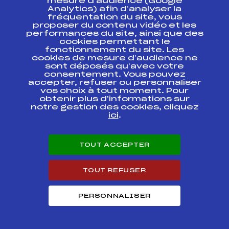
mesure d’audience (Google
Analytics) afin d’analyser la
Abonnez-vous à notre newsletter
fréquentation du site, vous
proposer du contenu vidéo et les
Recevez l’actualité de la FFS, des clubs et des Équipes
performances du site, ainsi que des
de France.
cookies permettant le
fonctionnement du site. Les
cookies de mesure d’audience ne
sont déposés qu’avec votre
consentement. Vous pouvez
accepter, refuser ou personnaliser
vos choix à tout moment. Pour
Inscription
obtenir plus d'informations sur
notre gestion des cookies, cliquez
En cliquant sur « inscription », j’autorise la FFS à utiliser mon
ici
.
adresse email pour m’envoyer périodiquement la newsletter
de la FFS, qui peut contenir des offres commerciales et
promotionnelles de la FFS ou de ses partenaires. Pour plus
d’informations sur les modalités d’exercice de vos droits et
la gestion de vos données, cliquez
ici
TOUT ACCEPTER
TOUT REFUSER
PERSONNALISER
CONTACT