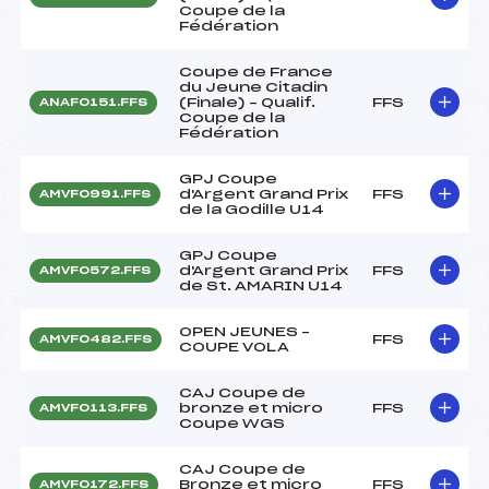
Coupe de la
Fédération
Coupe de France
du Jeune Citadin
(Finale) – Qualif.
FFS
ANAF0151.FFS
Coupe de la
Fédération
GPJ Coupe
d'Argent Grand Prix
FFS
AMVF0991.FFS
de la Godille U14
GPJ Coupe
d'Argent Grand Prix
FFS
AMVF0572.FFS
de St. AMARIN U14
OPEN JEUNES –
FFS
AMVF0482.FFS
COUPE VOLA
CAJ Coupe de
bronze et micro
FFS
AMVF0113.FFS
Coupe WGS
CAJ Coupe de
Bronze et micro
FFS
AMVF0172.FFS