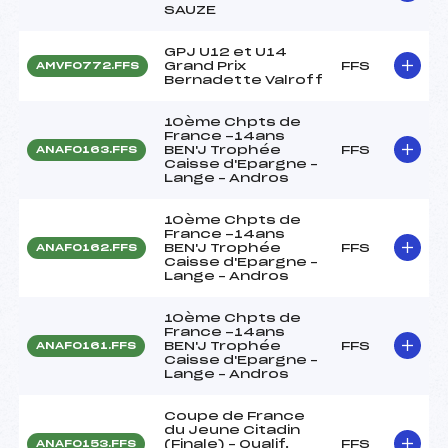
SAUZE
GPJ U12 et U14
Grand Prix
FFS
AMVF0772.FFS
Bernadette Valroff
10ème Chpts de
France -14ans
BEN'J Trophée
FFS
ANAF0163.FFS
Caisse d'Epargne –
Lange – Andros
10ème Chpts de
France -14ans
BEN'J Trophée
FFS
ANAF0162.FFS
Caisse d'Epargne –
Lange – Andros
10ème Chpts de
France -14ans
BEN'J Trophée
FFS
ANAF0161.FFS
Caisse d'Epargne –
Lange – Andros
Coupe de France
du Jeune Citadin
(Finale) – Qualif.
FFS
ANAF0153.FFS