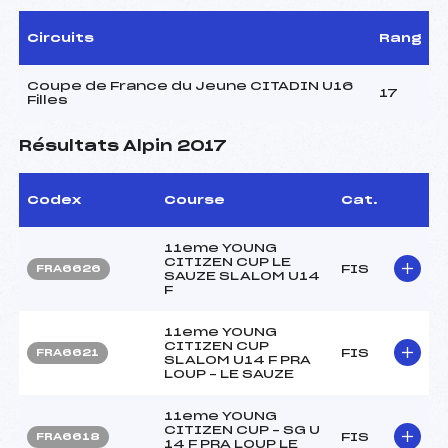
Circuits
Rang
Coupe de France du Jeune CITADIN U16
17
Filles
Résultats Alpin 2017
Codex
Course
Cat.
11eme YOUNG
CITIZEN CUP LE
FIS
FRA6626
SAUZE SLALOM U14
F
11eme YOUNG
CITIZEN CUP
FIS
FRA6621
SLALOM U14 F PRA
LOUP – LE SAUZE
11eme YOUNG
CITIZEN CUP – SG U
FIS
FRA6618
14 F PRA LOUP LE