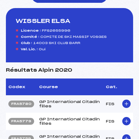
WISSLER ELSA
foi(s) le ski
Licence :
FFS2655996
Comité :
COMITE DE SKI MASSIF VOSGES
Club :
14003 SKI CLUB BARR
Val. Lic. :
Oui
Résultats Alpin 2020
Codex
Course
Cat.
GP International Citadin
FIS
FRA5780
filles
GP International Citadin
FIS
FRA5779
filles
GP International Citadin
FIS
FRA5759