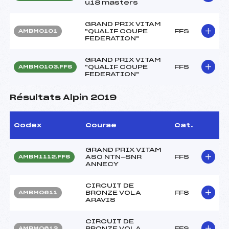
u18 masters
GRAND PRIX VITAM
"QUALIF COUPE
FFS
AMBM0101
FEDERATION"
GRAND PRIX VITAM
"QUALIF COUPE
FFS
AMBM0103.FFS
FEDERATION"
Résultats Alpin 2019
Codex
Course
Cat.
GRAND PRIX VITAM
ASO NTN-SNR
FFS
AMBM1112.FFS
ANNECY
CIRCUIT DE
BRONZE VOLA
FFS
AMBM0611
ARAVIS
CIRCUIT DE
BRONZE VOLA
FFS
AMBM0613