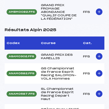
GRAND PRIX
FROMAGE
ABONDANCE
FFS
AMBM0082.FFS
"QUALIF COUPE DE
LA FÉDÉRATION"
Résultats Alpin 2025
Codex
Course
Cat.
GRAND PRIX DES
FFS
ASAM0302.FFS
KARELLIS
GS Championnat
de France Esprit
FFS
ANAM0582.FFS
Racing SALOMON-
VOLA Hommes
SL Championnat
de France Esprit
FFS
ANAM0587.FFS
Racing Depart
Haut