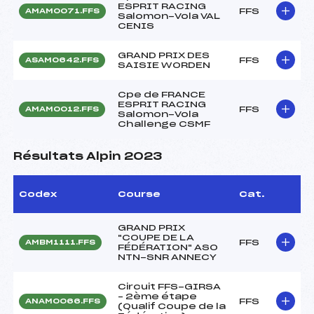
ESPRIT RACING
FFS
AMAM0071.FFS
Salomon-Vola VAL
CENIS
GRAND PRIX DES
FFS
ASAM0642.FFS
SAISIE WORDEN
Cpe de FRANCE
ESPRIT RACING
FFS
AMAM0012.FFS
Salomon-Vola
Challenge CSMF
Résultats Alpin 2023
Codex
Course
Cat.
GRAND PRIX
"COUPE DE LA
FFS
AMBM1111.FFS
FÉDÉRATION" ASO
NTN-SNR ANNECY
Circuit FFS-GIRSA
– 2ème étape
FFS
ANAM0066.FFS
(Qualif Coupe de la