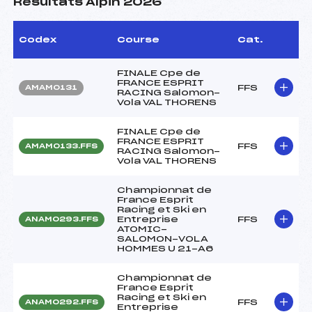
Résultats Alpin 2026
Codex
Course
Cat.
FINALE Cpe de
FRANCE ESPRIT
FFS
AMAM0131
RACING Salomon-
Vola VAL THORENS
FINALE Cpe de
FRANCE ESPRIT
FFS
AMAM0133.FFS
RACING Salomon-
Vola VAL THORENS
Championnat de
France Esprit
Racing et Ski en
Entreprise
FFS
ANAM0293.FFS
ATOMIC-
SALOMON-VOLA
HOMMES U 21-A6
Championnat de
France Esprit
Racing et Ski en
FFS
ANAM0292.FFS
Entreprise