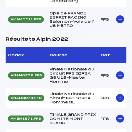
Fédération)
Cpe de FRANCE
ESPRIT RACING
FFS
AMAM0011.FFS
Salomon-Vola de l'
US METRO
Résultats Alpin 2022
Codex
Course
Cat.
Finale Nationale du
circuit FFS GIRSA
FFS
ANAM0278.FFS
GS U18-Master
Homme
Finale Nationale du
circuit FFS GIRSA
FFS
ANAM0274.FFS
Homme SL
FINALE GRAND PRIX
COMITÉ MONT-
FFS
AMBM1571.FFS
BLANC