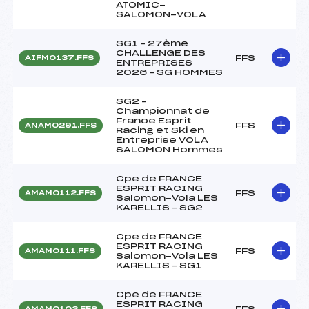
ATOMIC-
SALOMON-VOLA
SG1 – 27ème
CHALLENGE DES
FFS
AIFM0137.FFS
ENTREPRISES
2026 – SG HOMMES
SG2 –
Championnat de
France Esprit
FFS
ANAM0291.FFS
Racing et Ski en
Entreprise VOLA
SALOMON Hommes
Cpe de FRANCE
ESPRIT RACING
FFS
AMAM0112.FFS
Salomon-Vola LES
KARELLIS – SG2
Cpe de FRANCE
ESPRIT RACING
FFS
AMAM0111.FFS
Salomon-Vola LES
KARELLIS – SG1
Cpe de FRANCE
ESPRIT RACING
FFS
AMAM0102.FFS