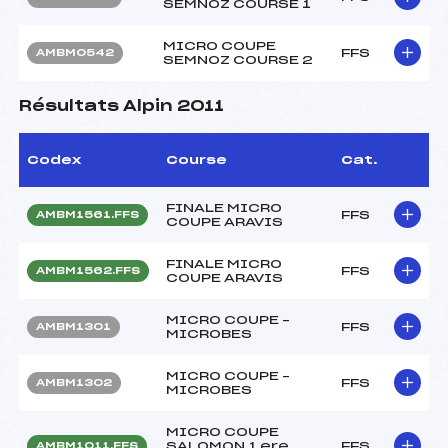
SEMNOZ COURSE 1
MICRO COUPE
FFS
AMBM0542
SEMNOZ COURSE 2
Résultats Alpin 2011
Codex
Course
Cat.
FINALE MICRO
FFS
AMBM1561.FFS
COUPE ARAVIS
FINALE MICRO
FFS
AMBM1562.FFS
COUPE ARAVIS
MICRO COUPE –
FFS
AMBM1301
MICROBES
MICRO COUPE –
FFS
AMBM1302
MICROBES
MICRO COUPE
SALOMON 1 ere
FFS
AMBM1011.FFS