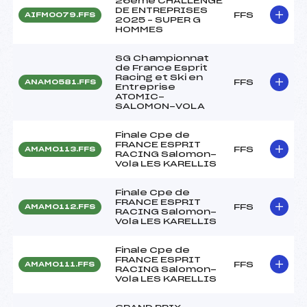
26ème CHALLENGE
DE ENTREPRISES
FFS
AIFM0079.FFS
2025 – SUPER G
HOMMES
SG Championnat
de France Esprit
Racing et Ski en
FFS
ANAM0581.FFS
Entreprise
ATOMIC-
SALOMON-VOLA
Finale Cpe de
FRANCE ESPRIT
FFS
AMAM0113.FFS
RACING Salomon-
Vola LES KARELLIS
Finale Cpe de
FRANCE ESPRIT
FFS
AMAM0112.FFS
RACING Salomon-
Vola LES KARELLIS
Finale Cpe de
FRANCE ESPRIT
FFS
AMAM0111.FFS
RACING Salomon-
Vola LES KARELLIS