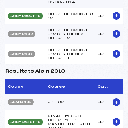
01/03/2014
COUPE DE BRONZE U
FFS
AMBM0591.FFS
12
COUPE DE BRONZE
U12 SEYTHENEX
FFS
AMBM0492
COURSE 2
COUPE DE BRONZE
U12 SEYTHENEX
FFS
AMBM0491
COURSE 1
Résultats Alpin 2013
Codex
Course
Cat.
JB CUP
FFS
ASAM1431
FINALE MICRO
COUPE MIC 1
FFS
AMBM1642.FFS
MANCHE DISTRICT
ARAVIS