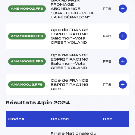
GRAND PRIX
FROMAGE
ABONDANCE
FFS
AMBM0902.FFS
"QUALIF COUPE DE
LA FÉDÉRATION"
Cpe de FRANCE
ESPRIT RACING
FFS
AMAM0083.FFS
Salomon-Vola
CREST VOLAND
Cpe de FRANCE
ESPRIT RACING
FFS
AMAM0082.FFS
Salomon-Vola
CREST VOLAND
Cpe de FRANCE
ESPRIT RACING
FFS
AMAM0012.FFS
CSMF
Résultats Alpin 2024
Codex
Course
Cat.
Finale Nationale du