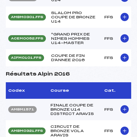
SLALOM PRO
COUPE DE BRONZE
FFS
AMBM0301.FFS
U14
*GRAND PRIX DE
NIMES HOMMES
FFS
ACEM0052.FFS
U14-MASTER
COUPE DE FIN
FFS
AIFM0101.FFS
D'ANNEE 2016
Résultats Alpin 2016
Codex
Course
Cat.
FINALE COUPE DE
BRONZE U14
FFS
AMBM1571
DISTRICT ARAVIS
CIRCUIT DE
BRONZE VOLA
FFS
AMBM0321.FFS
ARAVIS