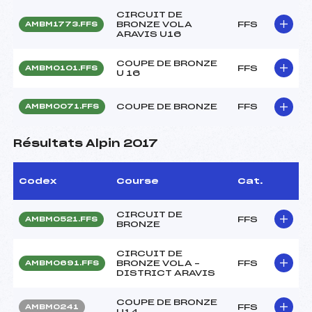
CIRCUIT DE
BRONZE VOLA
FFS
AMBM1773.FFS
ARAVIS U16
COUPE DE BRONZE
FFS
AMBM0101.FFS
U 16
COUPE DE BRONZE
FFS
AMBM0071.FFS
Résultats Alpin 2017
Codex
Course
Cat.
CIRCUIT DE
FFS
AMBM0521.FFS
BRONZE
CIRCUIT DE
BRONZE VOLA –
FFS
AMBM0691.FFS
DISTRICT ARAVIS
COUPE DE BRONZE
FFS
AMBM0241
U14