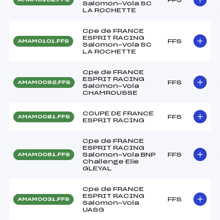
Salomon-Vola SC
LA ROCHETTE
Cpe de FRANCE
ESPRIT RACING
FFS
AMAM0101.FFS
Salomon-Vola SC
LA ROCHETTE
Cpe de FRANCE
ESPRIT RACING
FFS
AMAM0092.FFS
Salomon-Vola
CHAMROUSSE
COUPE DE FRANCE
FFS
AMAM0081.FFS
ESPRIT RACING
Cpe de FRANCE
ESPRIT RACING
Salomon-Vola BNP
FFS
AMAM0061.FFS
Challenge Elie
GLEYAL
Cpe de FRANCE
ESPRIT RACING
FFS
AMAM0031.FFS
Salomon-Vola
UASG