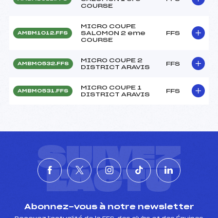
COURSE
MICRO COUPE
SALOMON 2 eme
FFS
AMBM1012.FFS
COURSE
MICRO COUPE 2
FFS
AMBM0532.FFS
DISTRICT ARAVIS
MICRO COUPE 1
FFS
AMBM0531.FFS
DISTRICT ARAVIS
SUIVEZ
L'ACTU
Abonnez-vous à notre newsletter