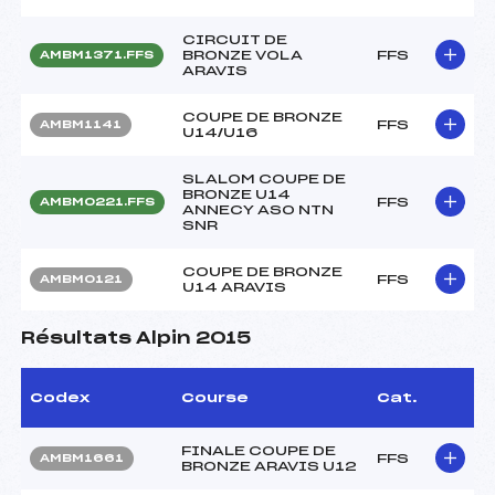
CIRCUIT DE
BRONZE VOLA
FFS
AMBM1371.FFS
ARAVIS
COUPE DE BRONZE
FFS
AMBM1141
U14/U16
SLALOM COUPE DE
BRONZE U14
FFS
AMBM0221.FFS
ANNECY ASO NTN
SNR
COUPE DE BRONZE
FFS
AMBM0121
U14 ARAVIS
Résultats Alpin 2015
Codex
Course
Cat.
FINALE COUPE DE
FFS
AMBM1661
BRONZE ARAVIS U12