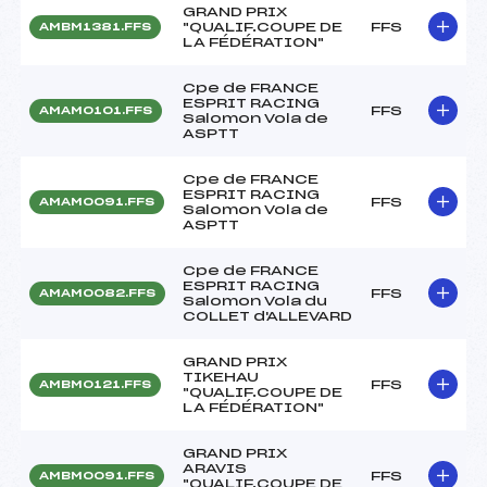
GRAND PRIX
"QUALIF.COUPE DE
FFS
AMBM1381.FFS
LA FÉDÉRATION"
Cpe de FRANCE
ESPRIT RACING
FFS
AMAM0101.FFS
Salomon Vola de
ASPTT
Cpe de FRANCE
ESPRIT RACING
FFS
AMAM0091.FFS
Salomon Vola de
ASPTT
Cpe de FRANCE
ESPRIT RACING
FFS
AMAM0082.FFS
Salomon Vola du
COLLET d'ALLEVARD
GRAND PRIX
TIKEHAU
FFS
AMBM0121.FFS
"QUALIF.COUPE DE
LA FÉDÉRATION"
GRAND PRIX
ARAVIS
FFS
AMBM0091.FFS
"QUALIF.COUPE DE