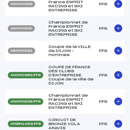
France ESPRIT
FFS
ANAM0332
RACING et SKI
ENTREPRISE
Championnat de
France ESPRIT
FFS
ANAM0231
RACING et SKI
ENTREPRISE
Coupe de la VILLE
de DIJON –
FFS
ABOM0021
Hommes
COUPE DE FRANCE
DES CLUBS
D'ENTREPRISE
FFS
ANAM0353.FFS
Coupe de la ville de
DIJON
Championnat de
France ESPRIT
FFS
ANAM0232.FFS
RACING et SKI
ENTREPRISE
CIRCUIT DE
BRONZE VOLA
FFS
AMBM1493.FFS
ARAVIS