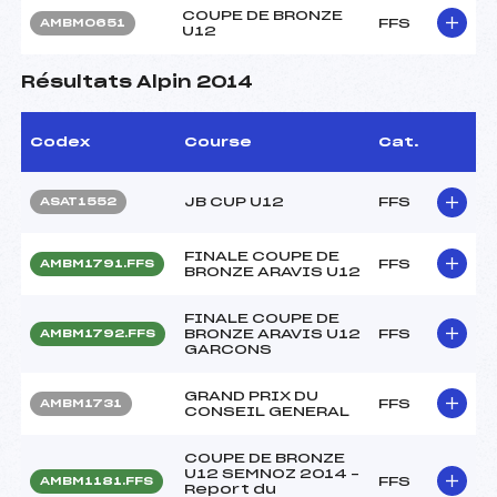
COUPE DE BRONZE
FFS
AMBM0651
U12
Résultats Alpin 2014
Codex
Course
Cat.
JB CUP U12
FFS
ASAT1552
FINALE COUPE DE
FFS
AMBM1791.FFS
BRONZE ARAVIS U12
FINALE COUPE DE
BRONZE ARAVIS U12
FFS
AMBM1792.FFS
GARCONS
GRAND PRIX DU
FFS
AMBM1731
CONSEIL GENERAL
COUPE DE BRONZE
U12 SEMNOZ 2014 –
FFS
AMBM1181.FFS
Report du