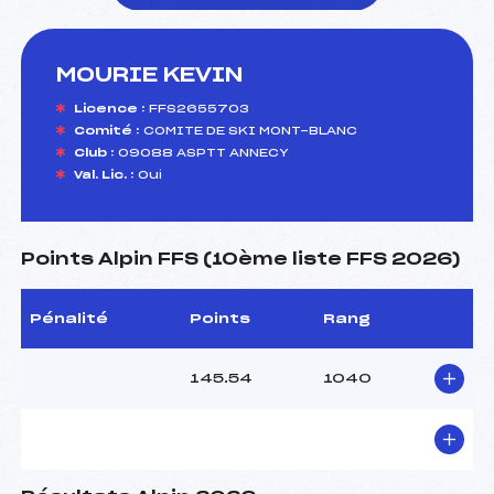
MOURIE KEVIN
foi(s) le ski
Licence :
FFS2655703
Comité :
COMITE DE SKI MONT-BLANC
Club :
09088 ASPTT ANNECY
Val. Lic. :
Oui
Points Alpin FFS (10ème liste FFS 2026)
Pénalité
Points
Rang
145.54
1040