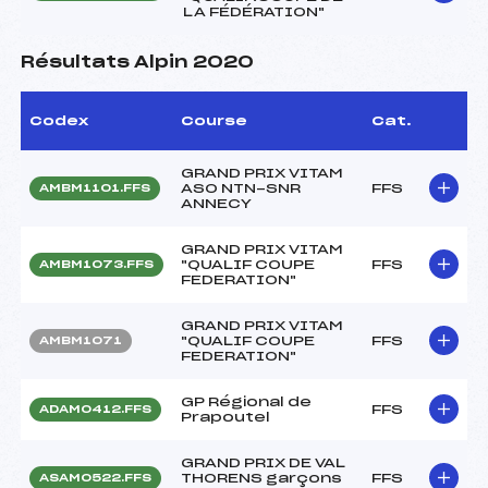
LA FÉDÉRATION"
Résultats Alpin 2020
Codex
Course
Cat.
GRAND PRIX VITAM
ASO NTN-SNR
FFS
AMBM1101.FFS
ANNECY
GRAND PRIX VITAM
"QUALIF COUPE
FFS
AMBM1073.FFS
FEDERATION"
GRAND PRIX VITAM
"QUALIF COUPE
FFS
AMBM1071
FEDERATION"
GP Régional de
FFS
ADAM0412.FFS
Prapoutel
GRAND PRIX DE VAL
THORENS garçons
FFS
ASAM0522.FFS