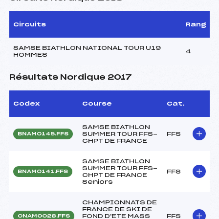
Circuits
Rang
SAMSE BIATHLON NATIONAL TOUR U19
4
HOMMES
Résultats Nordique 2017
Codex
Course
Cat.
SAMSE BIATHLON
SUMMER TOUR FFS-
FFS
BNAM0145.FFS
CHPT DE FRANCE
SAMSE BIATHLON
SUMMER TOUR FFS-
FFS
BNAM0141.FFS
CHPT DE FRANCE
Seniors
CHAMPIONNATS DE
FRANCE DE SKI DE
FOND D'ETE MASS
FFS
ONAM0028.FFS