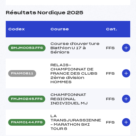
Résultats Nordique 2025
Codex
Course
Cat.
Course d'ouverture
Biathlon U 17 à
FFS
BMJM0053.FFS
Séniors
RELAIS-
CHAMPIONNAT DE
FRANCE DES CLUBS
FFS
FNAM0811
2ème division
HOMMES
CHAMPIONNAT
REGIONAL
FFS
FMJM0245.FFS
INDIVIDUEL MJ
LA
TRANSJURASSIENNE
FFS
FNAM0144.FFS
– MARATHON SKI
TOUR 5