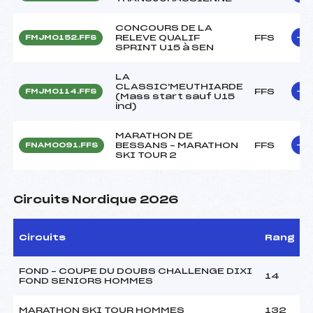
CONCOURS DE LA
RELEVE QUALIF
FFS
FMJM0152.FFS
SPRINT U15 à SEN
LA
CLASSIC'MEUTHIARDE
FFS
FMJM0114.FFS
(Mass start sauf U15
ind)
MARATHON DE
BESSANS – MARATHON
FFS
FNAM0091.FFS
SKI TOUR 2
Circuits Nordique 2026
Circuits
Rang
FOND – COUPE DU DOUBS CHALLENGE DIXI
14
FOND SENIORS HOMMES
MARATHON SKI TOUR HOMMES
132