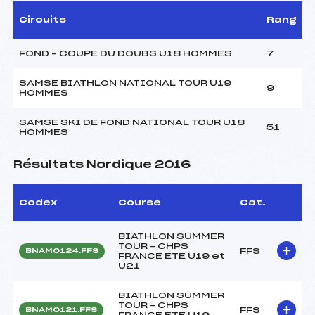
Circuits
Rang
FOND – COUPE DU DOUBS U18 HOMMES
7
SAMSE BIATHLON NATIONAL TOUR U19
9
HOMMES
SAMSE SKI DE FOND NATIONAL TOUR U18
51
HOMMES
Résultats Nordique 2016
Codex
Course
Cat.
BIATHLON SUMMER
TOUR – CHPS
FFS
BNAM0124.FFS
FRANCE ETE U19 et
U21
BIATHLON SUMMER
TOUR – CHPS
FFS
BNAM0121.FFS
FRANCE ETE U19-