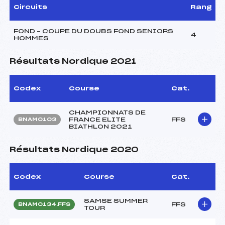
Circuits
Rang
FOND – COUPE DU DOUBS FOND SENIORS
4
HOMMES
Résultats Nordique 2021
Codex
Course
Cat.
CHAMPIONNATS DE
FRANCE ELITE
FFS
BNAM0103
BIATHLON 2021
Résultats Nordique 2020
Codex
Course
Cat.
SAMSE SUMMER
FFS
BNAM0134.FFS
TOUR