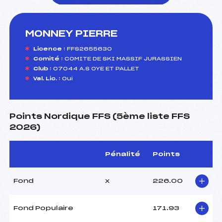
MONNEY PIERRE
foi(s) le ski
Licence :
FFS2655630
Comité :
COMITE DE SKI MASSIF JURASSIEN
Club :
07044 A.S OYE ET PALLET
Val. Lic. :
Oui
Points Nordique FFS (5ème liste FFS
2026)
Pénalité
Points
Fond
x
226.00
Fond Populaire
171.93