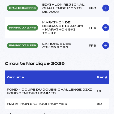
BIATHLON REGIONAL
CHALLENGE MONTS
FFS
BMJM0012.FFS
DE JOUX
MARATHON DE
BESSANS FIS 42 km
FFS
FNAM0072.FFS
– MARATHON SKI
TOUR 2
LA RONDE DES
FFS
FMJM0072.FFS
CIMES 2025
Circuits Nordique 2025
Circuits
Rang
FOND – COUPE DU DOUBS CHALLENGE DIXI
12
FOND SENIORS HOMMES
MARATHON SKI TOUR HOMMES
62