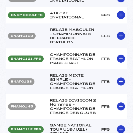
INVITATIONAL
AIX SKI
FFS
ONAM0024.FFS
INVITATIONAL
RELAIS MASCULIN
– CHAMPIONNATS
FFS
BNAM0123
DE FRANCE
BIATHLON
CHAMPIONNATS DE
FRANCE BIATHLON –
FFS
BNAM0121.FFS
MASS START
RELAIS MIXTE
SIMPLE –
FFS
BNAT0123
CHAMPIONNATS DE
FRANCE BIATHLON
RELAIS DIVISION 2
Hommes –
FFS
FNAM0145
CHAMPIONNATS DE
FRANCE DES CLUBS
SAMSE NATIONAL
TOUR U19 / U21 /
FFS
BNAM0112.FFS