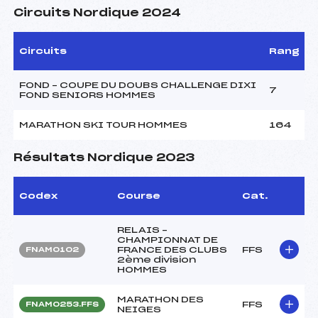
Circuits Nordique 2024
Circuits
Rang
FOND – COUPE DU DOUBS CHALLENGE DIXI
7
FOND SENIORS HOMMES
MARATHON SKI TOUR HOMMES
164
Résultats Nordique 2023
Codex
Course
Cat.
RELAIS –
CHAMPIONNAT DE
FRANCE DES CLUBS
FFS
FNAM0102
2ème division
HOMMES
MARATHON DES
FFS
FNAM0253.FFS
NEIGES