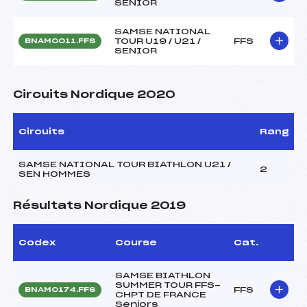
SENIOR
SAMSE NATIONAL
TOUR U19 / U21 /
FFS
BNAM0011.FFS
SENIOR
Circuits Nordique 2020
Circuits
Rang
SAMSE NATIONAL TOUR BIATHLON U21 /
2
SEN HOMMES
Résultats Nordique 2019
Codex
Course
Cat.
SAMSE BIATHLON
SUMMER TOUR FFS-
FFS
BNAM0174.FFS
CHPT DE FRANCE
Seniors