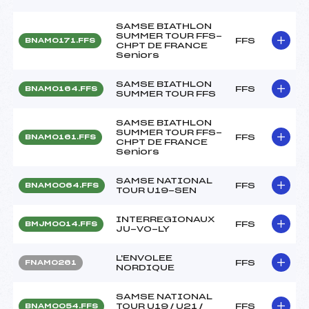
SAMSE BIATHLON
SUMMER TOUR FFS-
FFS
BNAM0171.FFS
CHPT DE FRANCE
Seniors
SAMSE BIATHLON
FFS
BNAM0164.FFS
SUMMER TOUR FFS
SAMSE BIATHLON
SUMMER TOUR FFS-
FFS
BNAM0161.FFS
CHPT DE FRANCE
Seniors
SAMSE NATIONAL
FFS
BNAM0064.FFS
TOUR U19-SEN
INTERREGIONAUX
FFS
BMJM0014.FFS
JU-VO-LY
L'ENVOLEE
FFS
FNAM0261
NORDIQUE
SAMSE NATIONAL
TOUR U19 / U21 /
FFS
BNAM0054.FFS