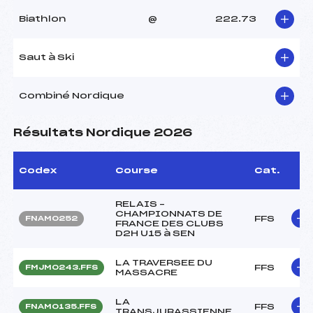
Biathlon
@
222.73
Saut à Ski
Combiné Nordique
Résultats Nordique 2026
Codex
Course
Cat.
RELAIS –
CHAMPIONNATS DE
FFS
FNAM0252
FRANCE DES CLUBS
D2H U15 à SEN
LA TRAVERSEE DU
FFS
FMJM0243.FFS
MASSACRE
LA
FFS
FNAM0135.FFS
TRANSJURASSIENNE