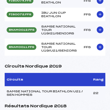
FFS
FIS0074.FFS
BIATHLON
IBU JUN CUP
FFS
FIS0072.FFS
BIATHLON
SAMSE NATIONAL
TOUR
FFS
BNAM0012.FFS
U19/21/SENIORS
SAMSE NATIONAL
TOUR
FFS
BNAM0011.FFS
U19/U21/SENIORS
Circuits Nordique 2019
Circuits
Rang
SAMSE NATIONAL TOUR BIATHLON U21 /
22
SEN HOMMES
Résultats Nordique 2018