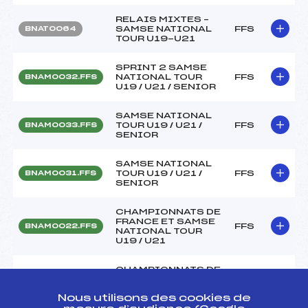
RELAIS MIXTES –
SAMSE NATIONAL
FFS
BNAT0064
TOUR U19-U21
SPRINT 2 SAMSE
NATIONAL TOUR
FFS
BNAM0032.FFS
U19 / U21 / SENIOR
SAMSE NATIONAL
TOUR U19 / U21 /
FFS
BNAM0033.FFS
SENIOR
SAMSE NATIONAL
TOUR U19 / U21 /
FFS
BNAM0031.FFS
SENIOR
CHAMPIONNATS DE
FRANCE ET SAMSE
FFS
BNAM0022.FFS
NATIONAL TOUR
U19 / U21
CHAMPIONNATS DE
FRANCE ET SAMSE
NATIONAL TOUR
FFS
BNAM0021.FFS
Nous utilisons des cookies de
U19 / U21 / SENIOR
complet