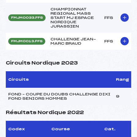
CHAMPIONNAT
REGIONAL MASS
START MJ ESPACE
FFS
FMJM0033.FFS
NORDIQUE
JURASSIEN
CHALLENGE JEAN-
FFS
FMJM0013.FFS
MARC BRAUD
Circuits Nordique 2023
Circuits
Rang
FOND – COUPE DU DOUBS CHALLENGE DIXI
9
FOND SENIORS HOMMES
Résultats Nordique 2022
Codex
Course
Cat.