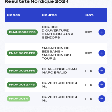
Résultats Nordique 2024
Codex
Course
Cat.
COURSE
D'OUVERTURE
FFS
BMJM0082.FFS
BIATHLON U15 A
SENIORS
MARATHON DE
BESSANS –
FFS
FNAM0075.FFS
MARATHON SKI
TOUR 2
CHALLENGE JEAN
FFS
FMJM0024.FFS
MARC BRAUD
OUVERTURE 2024
FFS
FMJM0012.FFS
MJ
OUVERTURE 2024
FFS
FMJM0014
MJ