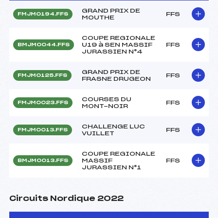
GRAND PRIX DE
FFS
FMJM0194.FFS
MOUTHE
COUPE REGIONALE
U19 à SEN MASSIF
FFS
BMJM0044.FFS
JURASSIEN N°4
GRAND PRIX DE
FFS
FMJM0125.FFS
FRASNE DRUGEON
COURSES DU
FFS
FMJM0023.FFS
MONT-NOIR
CHALLENGE LUC
FFS
FMJM0013.FFS
VUILLET
COUPE REGIONALE
MASSIF
FFS
BMJM0013.FFS
JURASSIEN N°1
Circuits Nordique 2022