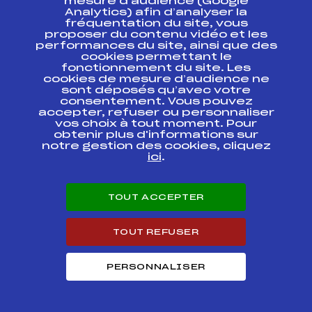
mesure d’audience (Google
Analytics) afin d’analyser la
fréquentation du site, vous
CHAMPIONNAT
proposer du contenu vidéo et les
REGIONAL DE
FFS
FMJM0033.FFS
performances du site, ainsi que des
SPRINT
cookies permettant le
fonctionnement du site. Les
SAMSE BIATHLON
cookies de mesure d’audience ne
NATIONAL TOUR
sont déposés qu’avec votre
FFS
BNAM0012.FFS
U19 / U21 / SENIOR
consentement. Vous pouvez
POURS
accepter, refuser ou personnaliser
vos choix à tout moment. Pour
obtenir plus d'informations sur
SAMSE BIATHLON
notre gestion des cookies, cliquez
NATIONAL TOUR
FFS
BNAM0011.FFS
U19 / U21 / SENIOR
ici
.
BIATHLON
FFS
BMJM0032.FFS
REGIONAL MJ
TOUT ACCEPTER
TOUT REFUSER
Circuits Nordique 2016
PERSONNALISER
Circuits
Rang
SAMSE BIATHLON NATIONAL TOUR U19