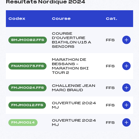
Résultats Nordique 2024
Codex
Course
Cat.
COURSE
D'OUVERTURE
FFS
BMJM0082.FFS
BIATHLON U15 A
SENIORS
MARATHON DE
BESSANS –
FFS
FNAM0075.FFS
MARATHON SKI
TOUR 2
CHALLENGE JEAN
FFS
FMJM0024.FFS
MARC BRAUD
OUVERTURE 2024
FFS
FMJM0012.FFS
MJ
OUVERTURE 2024
FFS
FMJM0014
MJ