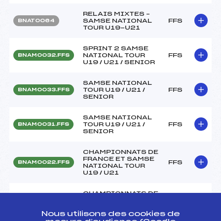
RELAIS MIXTES –
SAMSE NATIONAL
FFS
BNAT0064
TOUR U19-U21
SPRINT 2 SAMSE
NATIONAL TOUR
FFS
BNAM0032.FFS
U19 / U21 / SENIOR
SAMSE NATIONAL
TOUR U19 / U21 /
FFS
BNAM0033.FFS
SENIOR
SAMSE NATIONAL
TOUR U19 / U21 /
FFS
BNAM0031.FFS
SENIOR
CHAMPIONNATS DE
FRANCE ET SAMSE
FFS
BNAM0022.FFS
NATIONAL TOUR
U19 / U21
CHAMPIONNATS DE
FRANCE ET SAMSE
NATIONAL TOUR
FFS
BNAM0021.FFS
Nous utilisons des cookies de
U19 / U21 / SENIOR
complet