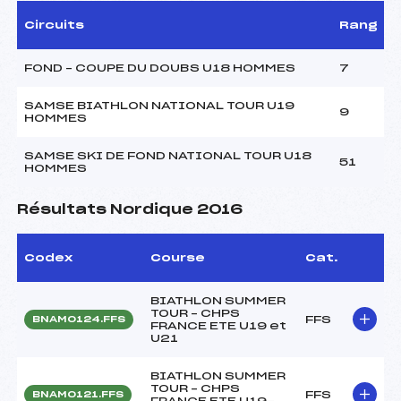
Circuits
Rang
FOND – COUPE DU DOUBS U18 HOMMES
7
SAMSE BIATHLON NATIONAL TOUR U19
9
HOMMES
SAMSE SKI DE FOND NATIONAL TOUR U18
51
HOMMES
Résultats Nordique 2016
Codex
Course
Cat.
BIATHLON SUMMER
TOUR – CHPS
FFS
BNAM0124.FFS
FRANCE ETE U19 et
U21
BIATHLON SUMMER
TOUR – CHPS
FFS
BNAM0121.FFS
FRANCE ETE U19-