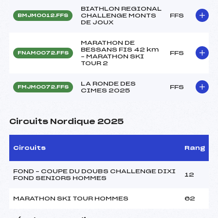
BIATHLON REGIONAL
CHALLENGE MONTS
FFS
BMJM0012.FFS
DE JOUX
MARATHON DE
BESSANS FIS 42 km
FFS
FNAM0072.FFS
– MARATHON SKI
TOUR 2
LA RONDE DES
FFS
FMJM0072.FFS
CIMES 2025
Circuits Nordique 2025
Circuits
Rang
FOND – COUPE DU DOUBS CHALLENGE DIXI
12
FOND SENIORS HOMMES
MARATHON SKI TOUR HOMMES
62