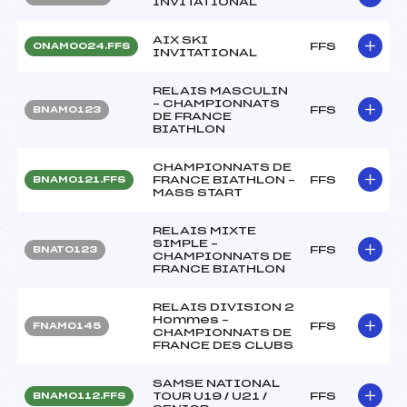
INVITATIONAL
AIX SKI
FFS
ONAM0024.FFS
INVITATIONAL
RELAIS MASCULIN
– CHAMPIONNATS
FFS
BNAM0123
DE FRANCE
BIATHLON
CHAMPIONNATS DE
FRANCE BIATHLON –
FFS
BNAM0121.FFS
MASS START
RELAIS MIXTE
SIMPLE –
FFS
BNAT0123
CHAMPIONNATS DE
FRANCE BIATHLON
RELAIS DIVISION 2
Hommes –
FFS
FNAM0145
CHAMPIONNATS DE
FRANCE DES CLUBS
SAMSE NATIONAL
TOUR U19 / U21 /
FFS
BNAM0112.FFS