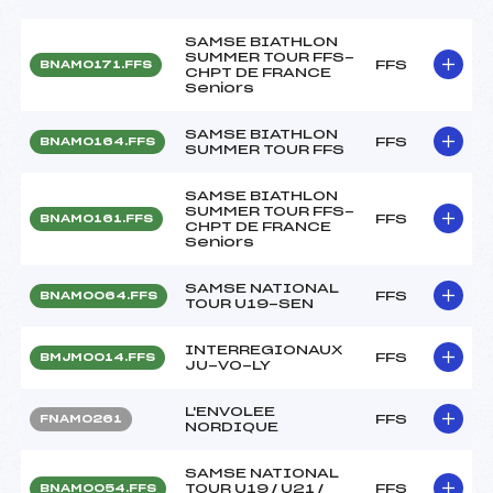
SAMSE BIATHLON
SUMMER TOUR FFS-
FFS
BNAM0171.FFS
CHPT DE FRANCE
Seniors
SAMSE BIATHLON
FFS
BNAM0164.FFS
SUMMER TOUR FFS
SAMSE BIATHLON
SUMMER TOUR FFS-
FFS
BNAM0161.FFS
CHPT DE FRANCE
Seniors
SAMSE NATIONAL
FFS
BNAM0064.FFS
TOUR U19-SEN
INTERREGIONAUX
FFS
BMJM0014.FFS
JU-VO-LY
L'ENVOLEE
FFS
FNAM0261
NORDIQUE
SAMSE NATIONAL
TOUR U19 / U21 /
FFS
BNAM0054.FFS