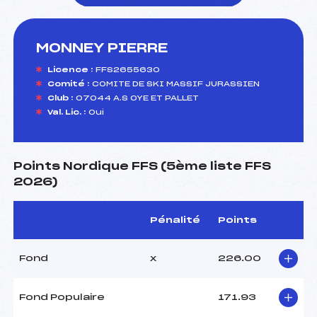
MONNEY PIERRE
foi(s) le ski
Licence :
FFS2655630
Comité :
COMITE DE SKI MASSIF JURASSIEN
Club :
07044 A.S OYE ET PALLET
Val. Lic. :
Oui
Points Nordique FFS (5ème liste FFS
2026)
Pénalité
Points
Fond
x
226.00
Fond Populaire
171.93