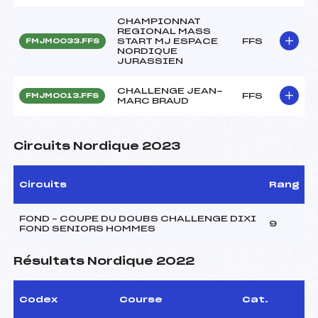
CHAMPIONNAT
REGIONAL MASS
START MJ ESPACE
FFS
FMJM0033.FFS
NORDIQUE
JURASSIEN
CHALLENGE JEAN-
FFS
FMJM0013.FFS
MARC BRAUD
Circuits Nordique 2023
Circuits
Rang
FOND – COUPE DU DOUBS CHALLENGE DIXI
9
FOND SENIORS HOMMES
Résultats Nordique 2022
Codex
Course
Cat.