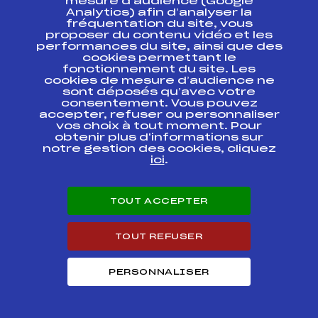
mesure d’audience (Google
Analytics) afin d’analyser la
fréquentation du site, vous
CHAMPIONNAT
proposer du contenu vidéo et les
REGIONAL DE
FFS
FMJM0033.FFS
performances du site, ainsi que des
SPRINT
cookies permettant le
fonctionnement du site. Les
SAMSE BIATHLON
cookies de mesure d’audience ne
NATIONAL TOUR
sont déposés qu’avec votre
FFS
BNAM0012.FFS
U19 / U21 / SENIOR
consentement. Vous pouvez
POURS
accepter, refuser ou personnaliser
vos choix à tout moment. Pour
obtenir plus d'informations sur
SAMSE BIATHLON
notre gestion des cookies, cliquez
NATIONAL TOUR
FFS
BNAM0011.FFS
U19 / U21 / SENIOR
ici
.
BIATHLON
FFS
BMJM0032.FFS
REGIONAL MJ
TOUT ACCEPTER
TOUT REFUSER
Circuits Nordique 2016
PERSONNALISER
Circuits
Rang
SAMSE BIATHLON NATIONAL TOUR U19