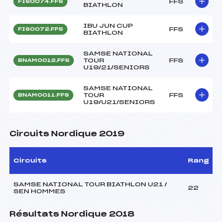
FFS
FIS0074.FFS
BIATHLON
IBU JUN CUP
FFS
FIS0072.FFS
BIATHLON
SAMSE NATIONAL
TOUR
FFS
BNAM0012.FFS
U19/21/SENIORS
SAMSE NATIONAL
TOUR
FFS
BNAM0011.FFS
U19/U21/SENIORS
Circuits Nordique 2019
Circuits
Rang
SAMSE NATIONAL TOUR BIATHLON U21 /
22
SEN HOMMES
Résultats Nordique 2018