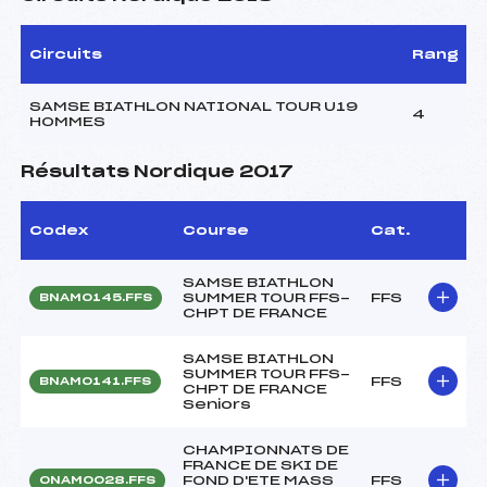
Circuits
Rang
SAMSE BIATHLON NATIONAL TOUR U19
4
HOMMES
Résultats Nordique 2017
Codex
Course
Cat.
SAMSE BIATHLON
SUMMER TOUR FFS-
FFS
BNAM0145.FFS
CHPT DE FRANCE
SAMSE BIATHLON
SUMMER TOUR FFS-
FFS
BNAM0141.FFS
CHPT DE FRANCE
Seniors
CHAMPIONNATS DE
FRANCE DE SKI DE
FOND D'ETE MASS
FFS
ONAM0028.FFS