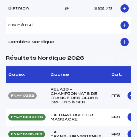
Biathlon
@
222.73
Saut à Ski
Combiné Nordique
Résultats Nordique 2026
Codex
Course
Cat.
RELAIS –
CHAMPIONNATS DE
FFS
FNAM0252
FRANCE DES CLUBS
D2H U15 à SEN
LA TRAVERSEE DU
FFS
FMJM0243.FFS
MASSACRE
LA
FFS
FNAM0135.FFS
TRANSJURASSIENNE