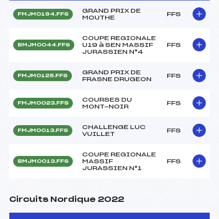
GRAND PRIX DE
FFS
FMJM0194.FFS
MOUTHE
COUPE REGIONALE
U19 à SEN MASSIF
FFS
BMJM0044.FFS
JURASSIEN N°4
GRAND PRIX DE
FFS
FMJM0125.FFS
FRASNE DRUGEON
COURSES DU
FFS
FMJM0023.FFS
MONT-NOIR
CHALLENGE LUC
FFS
FMJM0013.FFS
VUILLET
COUPE REGIONALE
MASSIF
FFS
BMJM0013.FFS
JURASSIEN N°1
Circuits Nordique 2022