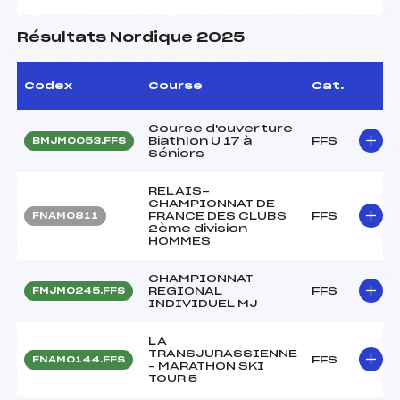
Résultats Nordique 2025
Codex
Course
Cat.
Course d'ouverture
Biathlon U 17 à
FFS
BMJM0053.FFS
Séniors
RELAIS-
CHAMPIONNAT DE
FRANCE DES CLUBS
FFS
FNAM0811
2ème division
HOMMES
CHAMPIONNAT
REGIONAL
FFS
FMJM0245.FFS
INDIVIDUEL MJ
LA
TRANSJURASSIENNE
FFS
FNAM0144.FFS
– MARATHON SKI
TOUR 5