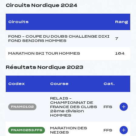
Circuits Nordique 2024
Circuits
Rang
FOND – COUPE DU DOUBS CHALLENGE DIXI
7
FOND SENIORS HOMMES
MARATHON SKI TOUR HOMMES
164
Résultats Nordique 2023
Codex
Course
Cat.
RELAIS –
CHAMPIONNAT DE
FRANCE DES CLUBS
FFS
FNAM0102
2ème division
HOMMES
MARATHON DES
FFS
FNAM0253.FFS
NEIGES