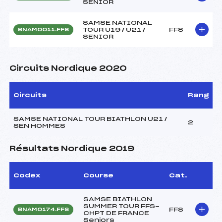
SENIOR
SAMSE NATIONAL
TOUR U19 / U21 /
FFS
BNAM0011.FFS
SENIOR
Circuits Nordique 2020
Circuits
Rang
SAMSE NATIONAL TOUR BIATHLON U21 /
2
SEN HOMMES
Résultats Nordique 2019
Codex
Course
Cat.
SAMSE BIATHLON
SUMMER TOUR FFS-
FFS
BNAM0174.FFS
CHPT DE FRANCE
Seniors