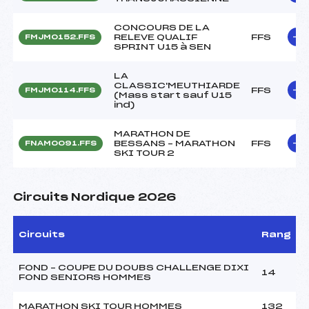
CONCOURS DE LA
RELEVE QUALIF
FFS
FMJM0152.FFS
SPRINT U15 à SEN
LA
CLASSIC'MEUTHIARDE
FFS
FMJM0114.FFS
(Mass start sauf U15
ind)
MARATHON DE
BESSANS – MARATHON
FFS
FNAM0091.FFS
SKI TOUR 2
Circuits Nordique 2026
Circuits
Rang
FOND – COUPE DU DOUBS CHALLENGE DIXI
14
FOND SENIORS HOMMES
MARATHON SKI TOUR HOMMES
132