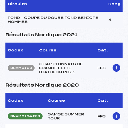
Circuits
Rang
FOND – COUPE DU DOUBS FOND SENIORS
4
HOMMES
Résultats Nordique 2021
Codex
Course
Cat.
CHAMPIONNATS DE
FRANCE ELITE
FFS
BNAM0103
BIATHLON 2021
Résultats Nordique 2020
Codex
Course
Cat.
SAMSE SUMMER
FFS
BNAM0134.FFS
TOUR