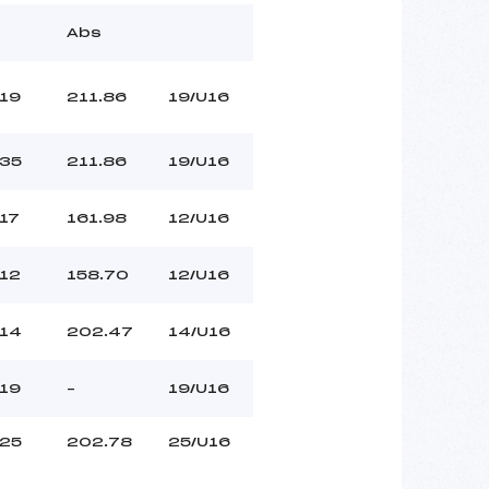
Abs
19
211.86
19/U16
35
211.86
19/U16
17
161.98
12/U16
12
158.70
12/U16
14
202.47
14/U16
19
–
19/U16
25
202.78
25/U16