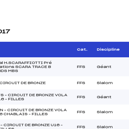
017
Cat.
Discipline
l H.SCARAFFIOTTI Pré
cations SCARA TRACE B
FFS
Géant
DS MBS
 CIRCUIT DE BRONZE
FFS
Slalom
S – CIRCUIT DE BRONZE VOLA
FFS
Géant
16 – FILLES
N – CIRCUIT DE BRONZE VOLA
FFS
Slalom
6 CHABLAIS – FILLES
– CIRCUIT DE BRONZE U16 –
FFS
Slalom
FILLES