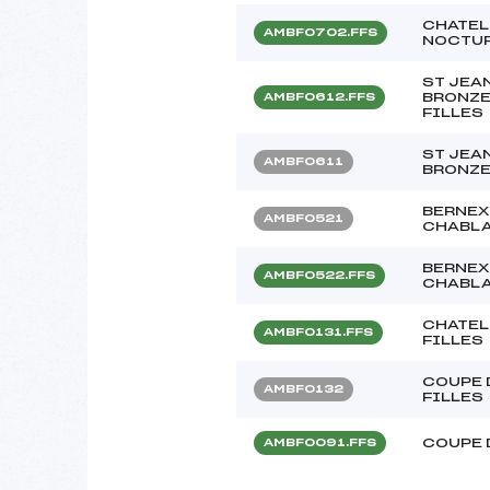
CHATEL
AMBF0702.FFS
NOCTUR
ST JEAN
BRONZE
AMBF0612.FFS
FILLES
ST JEAN
AMBF0611
BRONZE
BERNEX
AMBF0521
CHABLA
BERNEX
AMBF0522.FFS
CHABLA
CHATEL 
AMBF0131.FFS
FILLES
COUPE 
AMBF0132
FILLES
COUPE 
AMBF0091.FFS