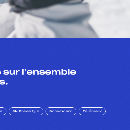
 sur l’ensemble
s.
ue
Ski Freestyle
Snowboard
Télémark