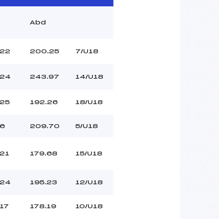
Abd
22
200.25
7/U18
24
243.97
14/U18
25
192.26
18/U18
6
209.70
5/U18
21
179.68
15/U18
24
195.23
12/U18
17
178.19
10/U18