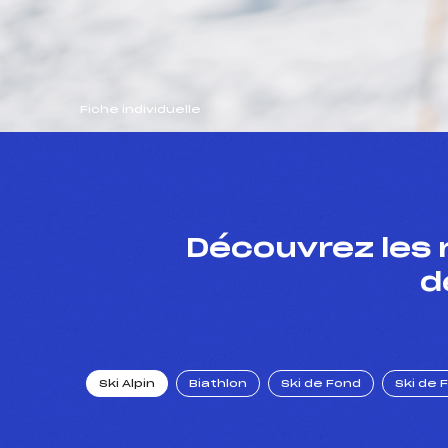
Fiche individuelle
Découvrez les 
d
Ski Alpin
Biathlon
Ski de Fond
Ski de 