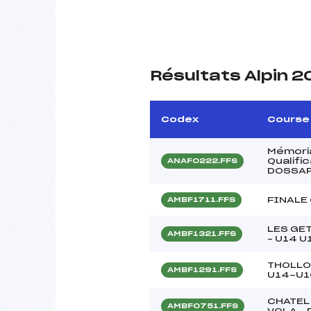
Résultats Alpin 2
Codex
Course
Mémoria
Qualifi
ANAF0222.FFS
DOSSAR
FINALE
AMBF1711.FFS
LES GET
AMBF1321.FFS
– U14 U
THOLLO
AMBF1291.FFS
U14-U1
CHATEL 
AMBF0751.FFS
VOLA – 