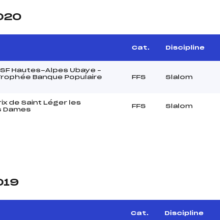
2020
Cat.
Discipline
 ESF Hautes-Alpes Ubaye –
rophée Banque Populaire
FFS
Slalom
ix de Saint Léger les
FFS
Slalom
s Dames
019
Cat.
Discipline