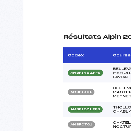
Résultats Alpin 2
Codex
Course
BELLEVA
MEMORI
AMBF1482.FFS
FAVRAT
BELLEVA
MASTER
AMBF1481
MEYNET
THOLLO
AMBF1071.FFS
CHABLAI
CHATEL
AMBF0701
NOCTUR