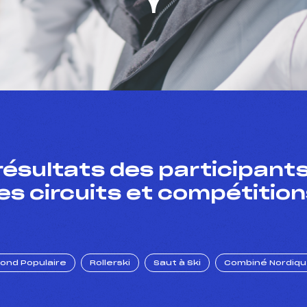
résultats des participants
es circuits et compétition
Fond Populaire
Rollerski
Saut à Ski
Combiné Nordiq