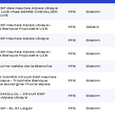
 ESF des Hautes Alpes Ubaye
 U18-Mas SERRE CHEVALIER
FFS
Slalom
EUVE
 ESF Hautes Alpes Ubaye-
FFS
Géant
 Banque Populaire U18
 ESF Hautes Alpes Ubaye
FFS
Slalom
 ESF Hautes Alpes Ubaye-
FFS
Slalom
 Banque Populaire U18
urne Vallée de la Blanche
FFS
Slalom
 DAMES Circuit ESF Hautes
Ubaye- Trophée Banque
FFS
Slalom
re auvergne rhone alpes
CHAILLOL – Circuit ESF
FFS
Slalom
-Alpes Ubaye
ESF- SL St Leger
FFS
Slalom