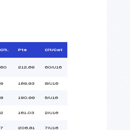
Clt.
Pts
Clt/Cat
60
212.69
60/U16
9
169.93
8/U16
8
190.99
5/U16
2
161.03
2/U16
7
206.81
7/U16