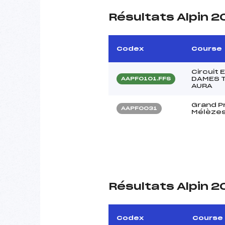
Résultats Alpin 
Codex
Course
Circuit
DAMES T
AAPF0101.FFS
AURA
Grand Pr
AAPF0031
Mélèze
Résultats Alpin 2
Codex
Course