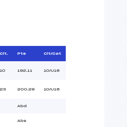
Clt.
Pts
Clt/Cat
10
192.11
10/U16
23
200.29
10/U16
Abd
Abs