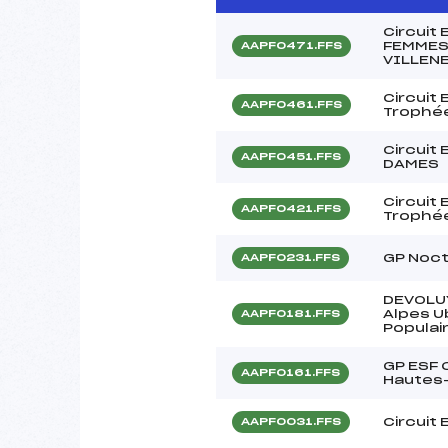
Circuit
FEMMES
AAPF0471.FFS
VILLEN
Circuit
AAPF0461.FFS
Trophée
Circuit
AAPF0451.FFS
DAMES
Circuit
AAPF0421.FFS
Trophée
GP Noct
AAPF0231.FFS
DEVOLUY
Alpes 
AAPF0181.FFS
Populai
GP ESF 
AAPF0161.FFS
Hautes
Circuit 
AAPF0031.FFS