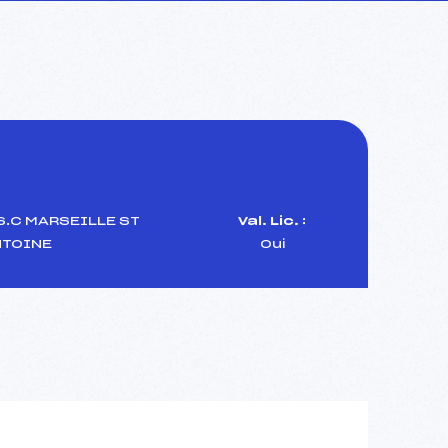
S.C MARSEILLE ST
Val. Lic. :
NTOINE
Oui