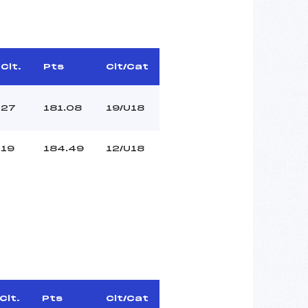
Clt.
Pts
Clt/Cat
27
181.08
19/U18
19
184.49
12/U18
Clt.
Pts
Clt/Cat