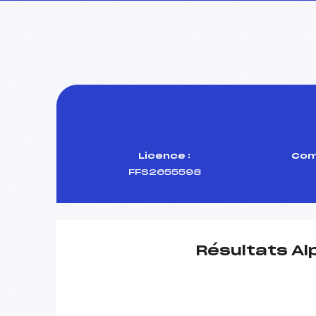
Licence :
Com
FFS2655598
Résultats Al