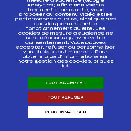
mesure d’audience (Google
Codex
Course
Cat.
Analytics) afin d’analyser la
fréquentation du site, vous
proposer du contenu vidéo et les
Finale U12etU14
performances du site, ainsi que des
Finale Grand Prix
FFS
AMVF0791.FFS
cookies permettant le
des Jeunes
fonctionnement du site. Les
cookies de mesure d’audience ne
GPJ U12etU14 GP
sont déposés qu’avec votre
FFS
AMVF0681.FFS
Bernadette Valroff
consentement. Vous pouvez
accepter, refuser ou personnaliser
vos choix à tout moment. Pour
CLJ U8etU10-
obtenir plus d'informations sur
U12etU14 Prix du
notre gestion des cookies, cliquez
Crédit Agricole
FFS
AMVF0101.FFS
ici
.
Mémorial Gilles
Lemaire
GPJ U12etU14 GP
TOUT ACCEPTER
de la Ville de St
FFS
AMVF0642.FFS
Amarin
TOUT REFUSER
CLJ U8etU10-
U12et U14 Prix du
FFS
AMVF0601.FFS
Rouge Gazon
PERSONNALISER
CLJ U8etU10-U12-
FFS
AMVF0931.FFS
U14 Prix du CDHV