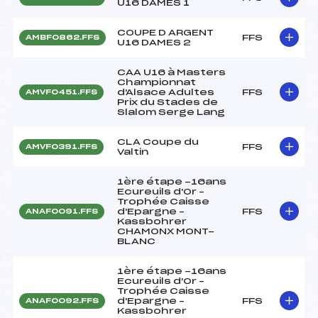
U16 DAMES 1
COUPE D ARGENT
FFS
AMBF0862.FFS
U16 DAMES 2
CAA U16 à Masters
Championnat
d'Alsace Adultes
FFS
AMVF0451.FFS
Prix du Stades de
Slalom Serge Lang
CLA Coupe du
FFS
AMVF0391.FFS
Valtin
1ère étape -16ans
Ecureuils d'Or –
Trophée Caisse
d'Epargne –
FFS
ANAF0091.FFS
Kassbohrer
CHAMONX MONT-
BLANC
1ère étape -16ans
Ecureuils d'Or –
Trophée Caisse
d'Epargne –
FFS
ANAF0092.FFS
Kassbohrer