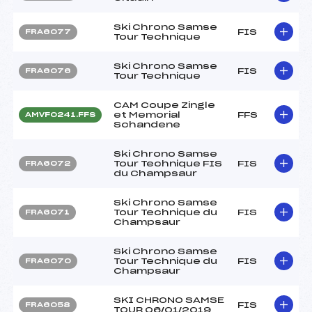
Ski Chrono Samse
FIS
FRA6077
Tour Technique
Ski Chrono Samse
FIS
FRA6076
Tour Technique
CAM Coupe Zingle
et Memorial
FFS
AMVF0241.FFS
Schandene
Ski Chrono Samse
Tour Technique FIS
FIS
FRA6072
du Champsaur
Ski Chrono Samse
Tour Technique du
FIS
FRA6071
Champsaur
Ski Chrono Samse
Tour Technique du
FIS
FRA6070
Champsaur
SKI CHRONO SAMSE
FIS
FRA6058
TOUR 06/01/2019