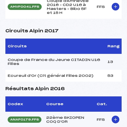
Coupe d'Amnéville
2016 – CD2 U16 à
FFS
AMVF0041.FFS
Masters – Bibo 5F
et 15 H
Circuits Alpin 2017
Circuits
Rang
Coupe de France du Jeune CITADIN U16
13
Filles
Ecureuil d'Or (Clt général Filles 2002)
53
Résultats Alpin 2016
Codex
Course
Cat.
22ème SKIOPEN
FFS
ANAF0179.FFS
COQ D'OR