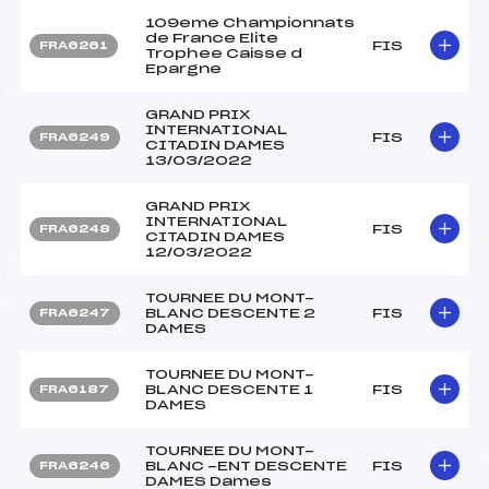
109eme Championnats
de France Elite
FIS
FRA6261
Trophee Caisse d
Epargne
GRAND PRIX
INTERNATIONAL
FIS
FRA6249
CITADIN DAMES
13/03/2022
GRAND PRIX
INTERNATIONAL
FIS
FRA6248
CITADIN DAMES
12/03/2022
TOURNEE DU MONT-
BLANC DESCENTE 2
FIS
FRA6247
DAMES
TOURNEE DU MONT-
BLANC DESCENTE 1
FIS
FRA6187
DAMES
TOURNEE DU MONT-
BLANC -ENT DESCENTE
FIS
FRA6246
DAMES Dames