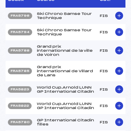
Ski Chrono Samse Tour
FIS
FRA5796
Technique
Ski Chrono Samse Tour
FIS
FRA5794
Technique
Grand prix
internationnal de la ville
FIS
FRA5788
de Voiron
Grand prix
internationnal de Villard
FIS
FRA5785
de Lans
World Cup.Arnold LUNN
FIS
FRA5823
GP International Citadin
World Cup.Arnold LUNN
FIS
FRA5822
GP International Citadin
GP International Citadin
FIS
FRA5780
filles