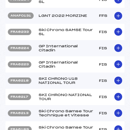
SL
LGNT 2022 MORZINE
FFS
ANAF0131
Ski Chrono SAMSE Tour
FIS
FRA6233
SL
GP International
FIS
FRA6224
Citadin
GP International
FIS
FRA6223
Citadin
SKI CHRONO U18
FIS
FRA6218
NATIONAL TOUR
SKI CHRONO NATIONAL
FIS
FRA6217
TOUR
Ski Chrono Samse Tour
FIS
FRA6213
Technique et Vitesse
Ski Chrono Samse Tour
FIS
FRA6189