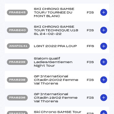
SKI CHRONO SAMSE
TOUR / TOURNEE DU
FIS
FRA6245
MONT BLANC
SKI CHRONO SAMSE
TOUR TECHNIQUE U18
FIS
FRA6240
SL 24-02-22
LGNT 2022 PRA LOUP
FFS
ANAF0141
Slalom qualif
Ladies/Gentlemen
FIS
FRA6239
Night Tour
GP International
Citadin 20/02 Femme
FIS
FRA6238
Val Thorens
GP International
Citadin 19/02 Femme
FIS
FRA6236
Val Thorens
Ski Chrono SAMSE Tour
FIS
FRA6234