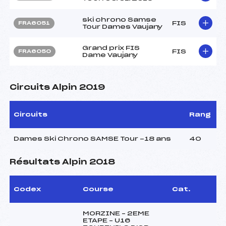
ski chrono Samse
FIS
FRA6051
Tour Dames Vaujany
Grand prix FIS
FIS
FRA6050
Dame Vaujany
Circuits Alpin 2019
Circuits
Rang
Dames Ski Chrono SAMSE Tour -18 ans
40
Résultats Alpin 2018
Codex
Course
Cat.
MORZINE – 2EME
ETAPE – U16