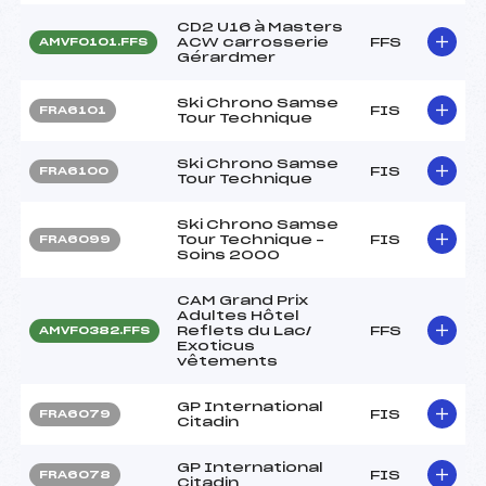
CD2 U16 à Masters
ACW carrosserie
FFS
AMVF0101.FFS
Gérardmer
Ski Chrono Samse
FIS
FRA6101
Tour Technique
Ski Chrono Samse
FIS
FRA6100
Tour Technique
Ski Chrono Samse
Tour Technique –
FIS
FRA6099
Soins 2000
CAM Grand Prix
Adultes Hôtel
Reflets du Lac/
FFS
AMVF0382.FFS
Exoticus
vêtements
GP International
FIS
FRA6079
Citadin
GP International
FIS
FRA6078
Citadin