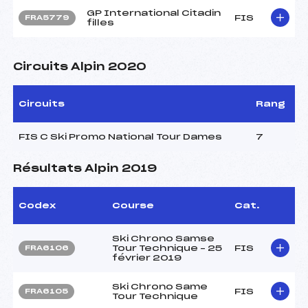
GP International Citadin
FIS
FRA5779
filles
Circuits Alpin 2020
Circuits
Rang
FIS C Ski Promo National Tour Dames
7
Résultats Alpin 2019
Codex
Course
Cat.
Ski Chrono Samse
Tour Technique – 25
FIS
FRA6106
février 2019
Ski Chrono Same
FIS
FRA6105
Tour Technique