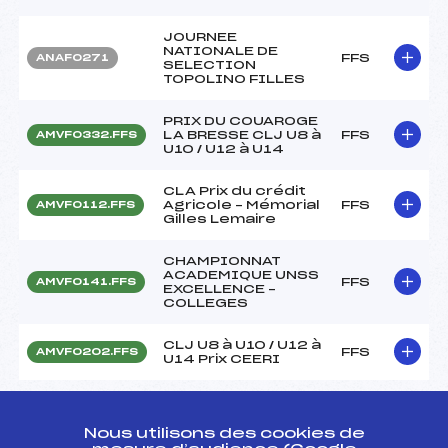
JOURNEE
NATIONALE DE
FFS
ANAF0271
SELECTION
TOPOLINO FILLES
PRIX DU COUAROGE
LA BRESSE CLJ U8 à
FFS
AMVF0332.FFS
U10 / U12 à U14
CLA Prix du crédit
Agricole – Mémorial
FFS
AMVF0112.FFS
Gilles Lemaire
CHAMPIONNAT
ACADEMIQUE UNSS
FFS
AMVF0141.FFS
EXCELLENCE –
COLLEGES
CLJ U8 à U10 / U12 à
FFS
AMVF0202.FFS
U14 Prix CEERI
Résultats Alpin 2015
Nous utilisons des cookies de