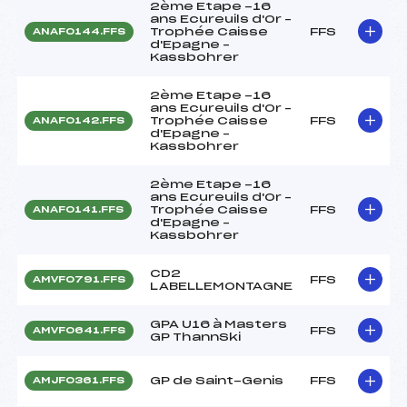
2ème Etape -16
ans Ecureuils d'Or –
Trophée Caisse
FFS
ANAF0144.FFS
d'Epagne –
Kassbohrer
2ème Etape -16
ans Ecureuils d'Or –
Trophée Caisse
FFS
ANAF0142.FFS
d'Epagne –
Kassbohrer
2ème Etape -16
ans Ecureuils d'Or –
Trophée Caisse
FFS
ANAF0141.FFS
d'Epagne –
Kassbohrer
CD2
FFS
AMVF0791.FFS
LABELLEMONTAGNE
GPA U16 à Masters
FFS
AMVF0641.FFS
GP ThannSki
GP de Saint-Genis
FFS
AMJF0361.FFS