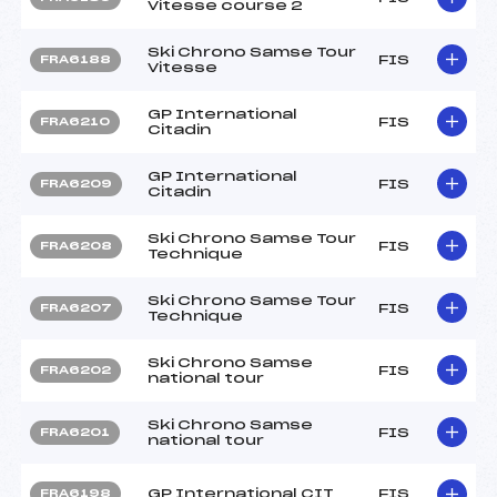
Vitesse course 2
Ski Chrono Samse Tour
FIS
FRA6188
Vitesse
GP International
FIS
FRA6210
Citadin
GP International
FIS
FRA6209
Citadin
Ski Chrono Samse Tour
FIS
FRA6208
Technique
Ski Chrono Samse Tour
FIS
FRA6207
Technique
Ski Chrono Samse
FIS
FRA6202
national tour
Ski Chrono Samse
FIS
FRA6201
national tour
GP International CIT
FIS
FRA6198