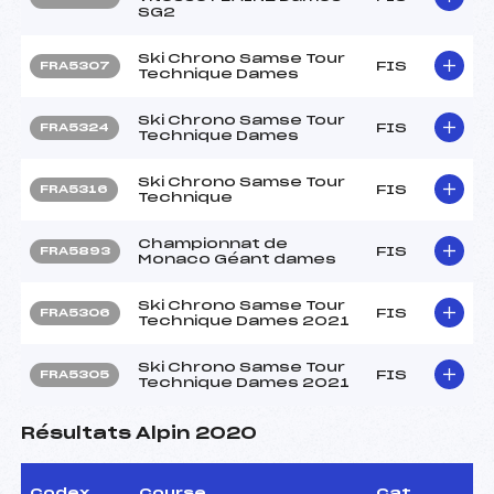
SG2
Ski Chrono Samse Tour
FIS
FRA5307
Technique Dames
Ski Chrono Samse Tour
FIS
FRA5324
Technique Dames
Ski Chrono Samse Tour
FIS
FRA5316
Technique
Championnat de
FIS
FRA5893
Monaco Géant dames
Ski Chrono Samse Tour
FIS
FRA5306
Technique Dames 2021
Ski Chrono Samse Tour
FIS
FRA5305
Technique Dames 2021
Résultats Alpin 2020
Codex
Course
Cat.