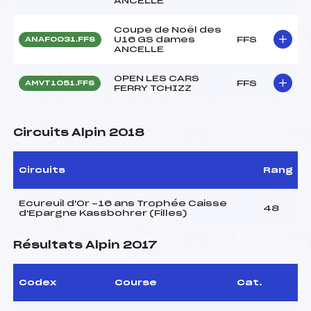
ANCELLE
Coupe de Noël des
U16 GS dames
FFS
ANAF0031.FFS
ANCELLE
OPEN LES CARS
FFS
AMVT1051.FFS
FERRY TCHIZZ
Circuits Alpin 2018
Circuits
Rang
Ecureuil d'Or -16 ans Trophée Caisse
48
d'Epargne Kassbohrer (Filles)
Résultats Alpin 2017
Codex
Course
Cat.