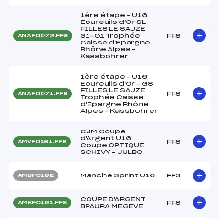
1ère étape – U16
Ecureuils d'Or SL
FILLES LE SAUZE
31-01 Trophée
FFS
ANAF0072.FFS
Caisse d'Epargne
Rhône Alpes –
Kassbohrer
1ère étape – U16
Ecureuils d'Or – GS
FILLES LE SAUZE
FFS
ANAF0071.FFS
Trophée Caisse
d'Epargne Rhône
Alpes – Kassbohrer
CJM Coupe
d'Argent U16
FFS
AMVF0191.FFS
Coupe OPTIQUE
SCHIVY – JULBO
Manche Sprint U16
FFS
AMBF0182
COUPE D'ARGENT
FFS
AMBF0161.FFS
BPAURA MEGEVE