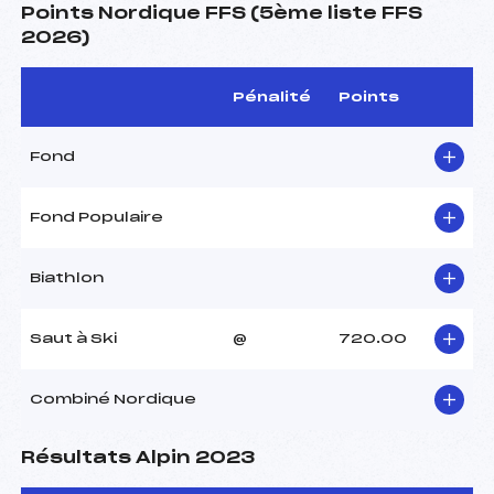
Points Nordique FFS (5ème liste FFS
2026)
Pénalité
Points
Fond
Fond Populaire
Biathlon
Saut à Ski
@
720.00
Combiné Nordique
Résultats Alpin 2023