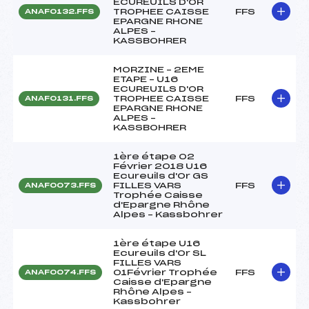
ECUREUILS D'OR
TROPHEE CAISSE
FFS
ANAF0132.FFS
EPARGNE RHONE
ALPES –
KASSBOHRER
MORZINE – 2EME
ETAPE – U16
ECUREUILS D'OR
TROPHEE CAISSE
FFS
ANAF0131.FFS
EPARGNE RHONE
ALPES –
KASSBOHRER
1ère étape 02
Février 2018 U16
Ecureuils d'Or GS
FILLES VARS
FFS
ANAF0073.FFS
Trophée Caisse
d'Epargne Rhône
Alpes – Kassbohrer
1ère étape U16
Ecureuils d'Or SL
FILLES VARS
01Février Trophée
FFS
ANAF0074.FFS
Caisse d'Epargne
Rhône Alpes –
Kassbohrer