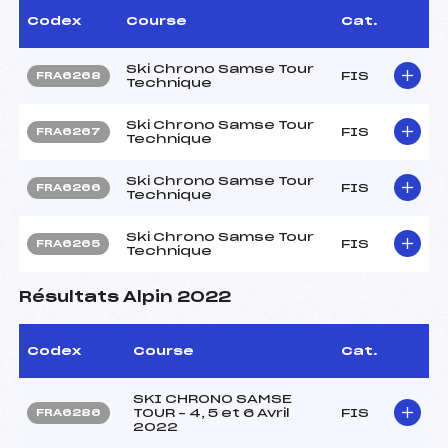
Codex
Course
Cat.
Ski Chrono Samse Tour
FIS
FRA6268
Technique
Ski Chrono Samse Tour
FIS
FRA6267
Technique
Ski Chrono Samse Tour
FIS
FRA6266
Technique
Ski Chrono Samse Tour
FIS
FRA6265
Technique
Résultats Alpin 2022
Codex
Course
Cat.
SKI CHRONO SAMSE
TOUR – 4, 5 et 6 Avril
FIS
FRA6286
2022