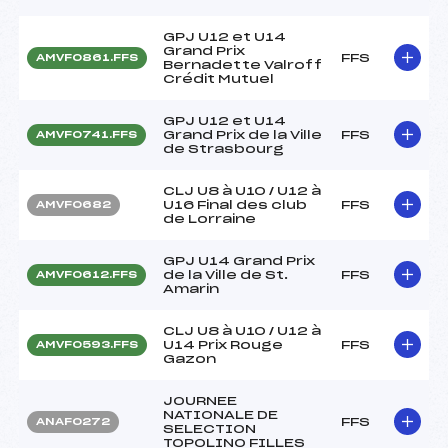
GPJ U12 et U14
Grand Prix
FFS
AMVF0861.FFS
Bernadette Valroff
Crédit Mutuel
GPJ U12 et U14
Grand Prix de la Ville
FFS
AMVF0741.FFS
de Strasbourg
CLJ U8 à U10 / U12 à
U16 Final des club
FFS
AMVF0682
de Lorraine
GPJ U14 Grand Prix
de la Ville de St.
FFS
AMVF0612.FFS
Amarin
CLJ U8 à U10 / U12 à
U14 Prix Rouge
FFS
AMVF0593.FFS
Gazon
JOURNEE
NATIONALE DE
FFS
ANAF0272
SELECTION
TOPOLINO FILLES