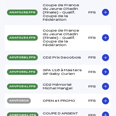
Coupe de France
du Jeune Citadin
(Finale) – Qualif.
FFS
ANAF0152.FFS
Coupe de la
Fédération
Coupe de France
du Jeune Citadin
(Finale) – Qualif.
FFS
ANAF0154.FFS
Coupe de la
Fédération
CD2 Prix Decobois
FFS
AMVF0581.FFS
GPA U16 à Masters
FFS
AMVF0551.FFS
GP Gaby Curien
CD2 Mémorial
FFS
AMVF0541.FFS
Michel Mangel
OPEN et PROMO
FFS
AMVF0503
COUPE D ARGENT
FFS
AMBF0861.FFS