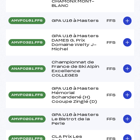
CHAMONX MONT-
BLANC
GPA U16 à Masters
FFS
AMVF0161.FFS
GPA U16 à Masters
DAMES G. Prix
FFS
AMVF0321.FFS
Domaine Welty J-
Michel
Championnat de
France de Ski Alpin
FFS
ANAF0281.FFS
Excellence
COLLEGES
GPA U16 à Masters
Mémorial
FFS
AMVF0281.FFS
Schandené (H)
Cooupe Zinglé (D)
GPA U16 à Masters
Le Bistrot de la
FFS
AMVF0201.FFS
Perle
CLA Prix Les
FFS
AMVF0221.FFS