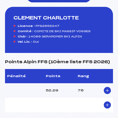
CLEMENT CHARLOTTE
foi(s) le ski
Licence :
FFS2655347
Comité :
COMITE DE SKI MASSIF VOSGES
Club :
14089 GERARDMER SKI ALPIN
Val. Lic. :
Oui
Points Alpin FFS (10ème liste FFS 2026)
Pénalité
Points
Rang
52.29
76