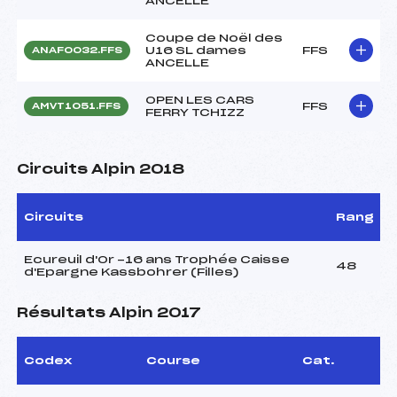
ANCELLE
Coupe de Noël des
U16 SL dames
FFS
ANAF0032.FFS
ANCELLE
OPEN LES CARS
FFS
AMVT1051.FFS
FERRY TCHIZZ
Circuits Alpin 2018
Circuits
Rang
Ecureuil d'Or -16 ans Trophée Caisse
48
d'Epargne Kassbohrer (Filles)
Résultats Alpin 2017
Codex
Course
Cat.