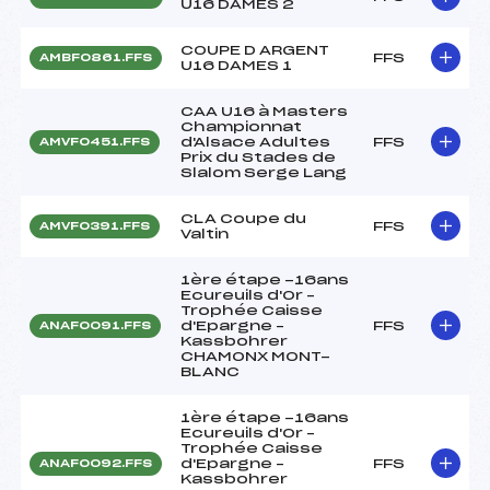
U16 DAMES 2
COUPE D ARGENT
FFS
AMBF0861.FFS
U16 DAMES 1
CAA U16 à Masters
Championnat
d'Alsace Adultes
FFS
AMVF0451.FFS
Prix du Stades de
Slalom Serge Lang
CLA Coupe du
FFS
AMVF0391.FFS
Valtin
1ère étape -16ans
Ecureuils d'Or –
Trophée Caisse
d'Epargne –
FFS
ANAF0091.FFS
Kassbohrer
CHAMONX MONT-
BLANC
1ère étape -16ans
Ecureuils d'Or –
Trophée Caisse
d'Epargne –
FFS
ANAF0092.FFS
Kassbohrer