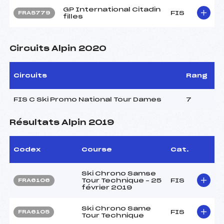
GP International Citadin
FIS
FRA5779
filles
Circuits Alpin 2020
Circuits
Rang
FIS C Ski Promo National Tour Dames
7
Résultats Alpin 2019
Codex
Course
Cat.
Ski Chrono Samse
Tour Technique – 25
FIS
FRA6106
février 2019
Ski Chrono Same
FIS
FRA6105
Tour Technique