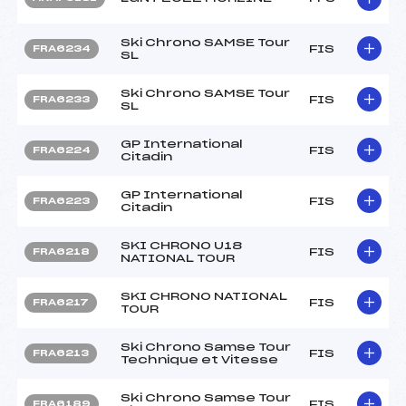
Ski Chrono SAMSE Tour
FIS
FRA6234
SL
Ski Chrono SAMSE Tour
FIS
FRA6233
SL
GP International
FIS
FRA6224
Citadin
GP International
FIS
FRA6223
Citadin
SKI CHRONO U18
FIS
FRA6218
NATIONAL TOUR
SKI CHRONO NATIONAL
FIS
FRA6217
TOUR
Ski Chrono Samse Tour
FIS
FRA6213
Technique et Vitesse
Ski Chrono Samse Tour
FIS
FRA6189