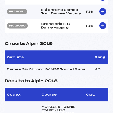
ski chrono Samse
FIS
FRA6051
Tour Dames Vaujany
Grand prix FIS
FIS
FRA6050
Dame Vaujany
Circuits Alpin 2019
Circuits
Rang
Dames Ski Chrono SAMSE Tour -18 ans
40
Résultats Alpin 2018
Codex
Course
Cat.
MORZINE – 2EME
ETAPE – U16