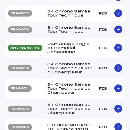
Ski Chrono Samse
FIS
FRA6077
Tour Technique
Ski Chrono Samse
FIS
FRA6076
Tour Technique
CAM Coupe Zingle
et Memorial
FFS
AMVF0241.FFS
Schandene
Ski Chrono Samse
Tour Technique FIS
FIS
FRA6072
du Champsaur
Ski Chrono Samse
Tour Technique du
FIS
FRA6071
Champsaur
Ski Chrono Samse
Tour Technique du
FIS
FRA6070
Champsaur
SKI CHRONO SAMSE
FIS
FRA6058
TOUR 06/01/2019