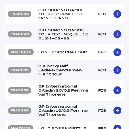
SKI CHRONO SAMSE
TOUR / TOURNEE DU
FIS
FRA6245
MONT BLANC
SKI CHRONO SAMSE
TOUR TECHNIQUE U18
FIS
FRA6240
SL 24-02-22
LGNT 2022 PRA LOUP
FFS
ANAF0141
Slalom qualif
Ladies/Gentlemen
FIS
FRA6239
Night Tour
GP International
Citadin 20/02 Femme
FIS
FRA6238
Val Thorens
GP International
Citadin 19/02 Femme
FIS
FRA6236
Val Thorens
LGNT 2022 MORZINE
FFS
ANAF0131