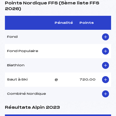
Points Nordique FFS (5ème liste FFS
2026)
Pénalité
Points
Fond
Fond Populaire
Biathlon
Saut à Ski
@
720.00
Combiné Nordique
Résultats Alpin 2023