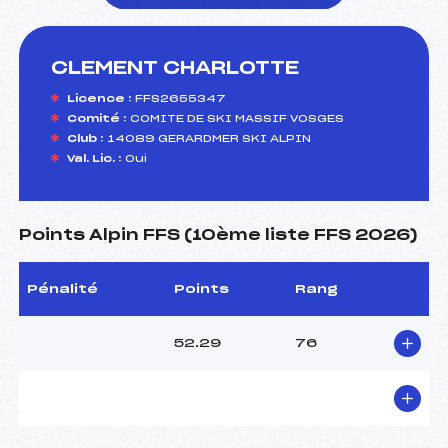
CLEMENT CHARLOTTE
foi(s) le ski
Licence :
FFS2655347
Comité :
COMITE DE SKI MASSIF VOSGES
Club :
14089 GERARDMER SKI ALPIN
Val. Lic. :
Oui
Points Alpin FFS (10ème liste FFS 2026)
Pénalité
Points
Rang
52.29
76