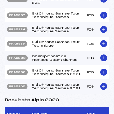
SG2
Ski Chrono Samse Tour
FIS
FRA5307
Technique Dames
Ski Chrono Samse Tour
FIS
FRA5324
Technique Dames
Ski Chrono Samse Tour
FIS
FRA5316
Technique
Championnat de
FIS
FRA5893
Monaco Géant dames
Ski Chrono Samse Tour
FIS
FRA5306
Technique Dames 2021
Ski Chrono Samse Tour
FIS
FRA5305
Technique Dames 2021
Résultats Alpin 2020
Codex
Course
Cat.