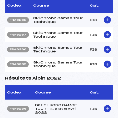
Codex
Course
Cat.
Ski Chrono Samse Tour
FIS
FRA6268
Technique
Ski Chrono Samse Tour
FIS
FRA6267
Technique
Ski Chrono Samse Tour
FIS
FRA6266
Technique
Ski Chrono Samse Tour
FIS
FRA6265
Technique
Résultats Alpin 2022
Codex
Course
Cat.
SKI CHRONO SAMSE
TOUR – 4, 5 et 6 Avril
FIS
FRA6286
2022