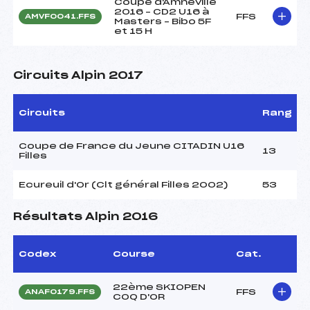
Coupe d'Amnéville
2016 – CD2 U16 à
FFS
AMVF0041.FFS
Masters – Bibo 5F
et 15 H
Circuits Alpin 2017
Circuits
Rang
Coupe de France du Jeune CITADIN U16
13
Filles
Ecureuil d'Or (Clt général Filles 2002)
53
Résultats Alpin 2016
Codex
Course
Cat.
22ème SKIOPEN
FFS
ANAF0179.FFS
COQ D'OR