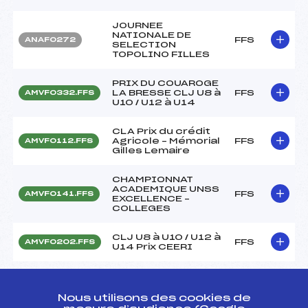
JOURNEE
NATIONALE DE
FFS
ANAF0272
SELECTION
TOPOLINO FILLES
PRIX DU COUAROGE
LA BRESSE CLJ U8 à
FFS
AMVF0332.FFS
U10 / U12 à U14
CLA Prix du crédit
Agricole – Mémorial
FFS
AMVF0112.FFS
Gilles Lemaire
CHAMPIONNAT
ACADEMIQUE UNSS
FFS
AMVF0141.FFS
EXCELLENCE –
COLLEGES
CLJ U8 à U10 / U12 à
FFS
AMVF0202.FFS
U14 Prix CEERI
Résultats Alpin 2015
Nous utilisons des cookies de