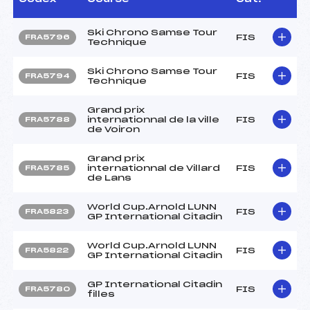
Ski Chrono Samse Tour
FIS
FRA5796
Technique
Ski Chrono Samse Tour
FIS
FRA5794
Technique
Grand prix
internationnal de la ville
FIS
FRA5788
de Voiron
Grand prix
internationnal de Villard
FIS
FRA5785
de Lans
World Cup.Arnold LUNN
FIS
FRA5823
GP International Citadin
World Cup.Arnold LUNN
FIS
FRA5822
GP International Citadin
GP International Citadin
FIS
FRA5780
filles