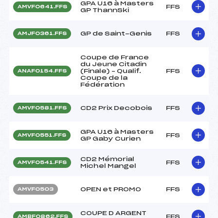
GPA U16 à Masters
FFS
AMVF0641.FFS
GP ThannSki
GP de Saint-Genis
FFS
AMJF0361.FFS
Coupe de France
du Jeune Citadin
(Finale) – Qualif.
FFS
ANAF0154.FFS
Coupe de la
Fédération
CD2 Prix Decobois
FFS
AMVF0581.FFS
GPA U16 à Masters
FFS
AMVF0551.FFS
GP Gaby Curien
CD2 Mémorial
FFS
AMVF0541.FFS
Michel Mangel
OPEN et PROMO
FFS
AMVF0503
COUPE D ARGENT
FFS
AMBF0862.FFS