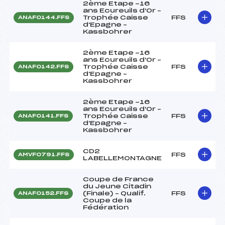
2ème Etape -16
ans Ecureuils d'Or –
Trophée Caisse
FFS
ANAF0144.FFS
d'Epagne –
Kassbohrer
2ème Etape -16
ans Ecureuils d'Or –
Trophée Caisse
FFS
ANAF0142.FFS
d'Epagne –
Kassbohrer
2ème Etape -16
ans Ecureuils d'Or –
Trophée Caisse
FFS
ANAF0141.FFS
d'Epagne –
Kassbohrer
CD2
FFS
AMVF0791.FFS
LABELLEMONTAGNE
Coupe de France
du Jeune Citadin
(Finale) – Qualif.
FFS
ANAF0152.FFS
Coupe de la
Fédération