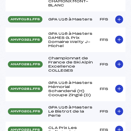
CHAMONX MONT-
BLANC
GPA U16 à Masters
FFS
AMVF0161.FFS
GPA U16 à Masters
DAMES G. Prix
FFS
AMVF0321.FFS
Domaine Welty J-
Michel
Championnat de
France de Ski Alpin
FFS
ANAF0281.FFS
Excellence
COLLEGES
GPA U16 à Masters
Mémorial
FFS
AMVF0281.FFS
Schandené (H)
Cooupe Zinglé (D)
GPA U16 à Masters
Le Bistrot de la
FFS
AMVF0201.FFS
Perle
CLA Prix Les
FFS
AMVF0221.FFS