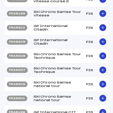
Vitesse course 2
Ski Chrono Samse Tour
FIS
FRA6188
Vitesse
GP International
FIS
FRA6210
Citadin
GP International
FIS
FRA6209
Citadin
Ski Chrono Samse Tour
FIS
FRA6208
Technique
Ski Chrono Samse Tour
FIS
FRA6207
Technique
Ski Chrono Samse
FIS
FRA6202
national tour
Ski Chrono Samse
FIS
FRA6201
national tour
GP International CIT
FIS
FRA6198