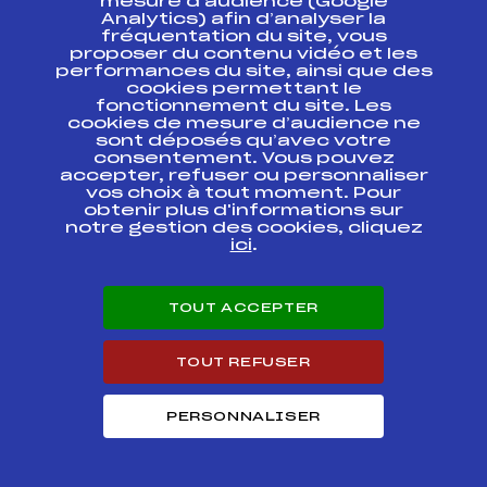
mesure d’audience (Google
Codex
Course
Cat.
Analytics) afin d’analyser la
fréquentation du site, vous
proposer du contenu vidéo et les
Finale U12etU14
performances du site, ainsi que des
Finale Grand Prix
FFS
AMVF0791.FFS
cookies permettant le
des Jeunes
fonctionnement du site. Les
cookies de mesure d’audience ne
GPJ U12etU14 GP
sont déposés qu’avec votre
FFS
AMVF0681.FFS
Bernadette Valroff
consentement. Vous pouvez
accepter, refuser ou personnaliser
vos choix à tout moment. Pour
CLJ U8etU10-
obtenir plus d'informations sur
U12etU14 Prix du
notre gestion des cookies, cliquez
Crédit Agricole
FFS
AMVF0101.FFS
ici
.
Mémorial Gilles
Lemaire
GPJ U12etU14 GP
TOUT ACCEPTER
de la Ville de St
FFS
AMVF0642.FFS
Amarin
TOUT REFUSER
CLJ U8etU10-
U12et U14 Prix du
FFS
AMVF0601.FFS
Rouge Gazon
PERSONNALISER
CLJ U8etU10-U12-
FFS
AMVF0931.FFS
U14 Prix du CDHV