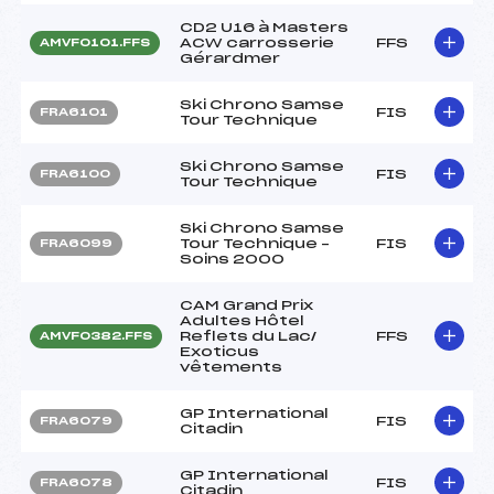
CD2 U16 à Masters
ACW carrosserie
FFS
AMVF0101.FFS
Gérardmer
Ski Chrono Samse
FIS
FRA6101
Tour Technique
Ski Chrono Samse
FIS
FRA6100
Tour Technique
Ski Chrono Samse
Tour Technique –
FIS
FRA6099
Soins 2000
CAM Grand Prix
Adultes Hôtel
Reflets du Lac/
FFS
AMVF0382.FFS
Exoticus
vêtements
GP International
FIS
FRA6079
Citadin
GP International
FIS
FRA6078
Citadin