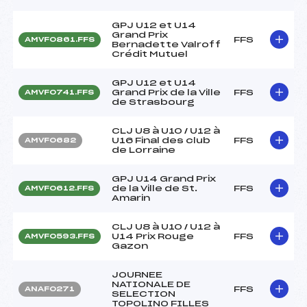
GPJ U12 et U14
Grand Prix
FFS
AMVF0861.FFS
Bernadette Valroff
Crédit Mutuel
GPJ U12 et U14
Grand Prix de la Ville
FFS
AMVF0741.FFS
de Strasbourg
CLJ U8 à U10 / U12 à
U16 Final des club
FFS
AMVF0682
de Lorraine
GPJ U14 Grand Prix
de la Ville de St.
FFS
AMVF0612.FFS
Amarin
CLJ U8 à U10 / U12 à
U14 Prix Rouge
FFS
AMVF0593.FFS
Gazon
JOURNEE
NATIONALE DE
FFS
ANAF0271
SELECTION
TOPOLINO FILLES