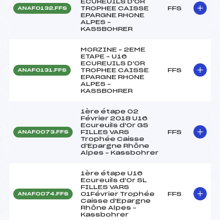
ECUREUILS D'OR
TROPHEE CAISSE
FFS
ANAF0132.FFS
EPARGNE RHONE
ALPES –
KASSBOHRER
MORZINE – 2EME
ETAPE – U16
ECUREUILS D'OR
TROPHEE CAISSE
FFS
ANAF0131.FFS
EPARGNE RHONE
ALPES –
KASSBOHRER
1ère étape 02
Février 2018 U16
Ecureuils d'Or GS
FILLES VARS
FFS
ANAF0073.FFS
Trophée Caisse
d'Epargne Rhône
Alpes – Kassbohrer
1ère étape U16
Ecureuils d'Or SL
FILLES VARS
01Février Trophée
FFS
ANAF0074.FFS
Caisse d'Epargne
Rhône Alpes –
Kassbohrer