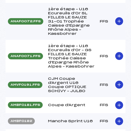
1ère étape – U16
Ecureuils d'Or SL
FILLES LE SAUZE
31-01 Trophée
FFS
ANAF0072.FFS
Caisse d'Epargne
Rhône Alpes –
Kassbohrer
1ère étape – U16
Ecureuils d'Or – GS
FILLES LE SAUZE
FFS
ANAF0071.FFS
Trophée Caisse
d'Epargne Rhône
Alpes – Kassbohrer
CJM Coupe
d'Argent U16
FFS
AMVF0191.FFS
Coupe OPTIQUE
SCHIVY – JULBO
Coupe d'Argent
FFS
AMBF0181.FFS
Manche Sprint U16
FFS
AMBF0182