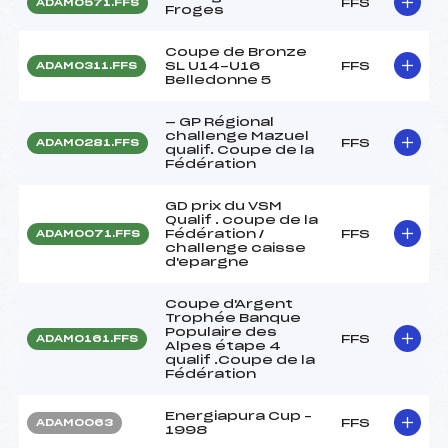
FFS
ADAM0571.FFS
Froges
Coupe de Bronze
SL U14-U16
FFS
ADAM0311.FFS
Belledonne 5
— GP Régional
challenge Mazuel
FFS
ADAM0281.FFS
qualif. Coupe de la
Fédération
GD prix du VSM
Qualif . coupe de la
Fédération /
FFS
ADAM0071.FFS
challenge caisse
d'epargne
Coupe d'Argent
Trophée Banque
Populaire des
FFS
ADAM0161.FFS
Alpes étape 4
qualif .Coupe de la
Fédération
Energiapura Cup –
FFS
ADAM0063
1998