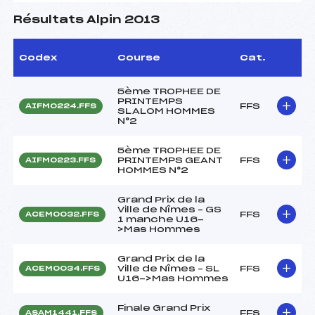
Résultats Alpin 2013
Codex
Course
Cat.
5ème TROPHEE DE
PRINTEMPS
FFS
AIFM0224.FFS
SLALOM HOMMES
N°2
5ème TROPHEE DE
PRINTEMPS GEANT
FFS
AIFM0223.FFS
HOMMES N°2
Grand Prix de la
Ville de Nîmes – GS
FFS
ACEM0032.FFS
1 manche U16-
>Mas Hommes
Grand Prix de la
Ville de Nîmes – SL
FFS
ACEM0034.FFS
U16->Mas Hommes
Finale Grand Prix
FFS
ASAM1441.FFS