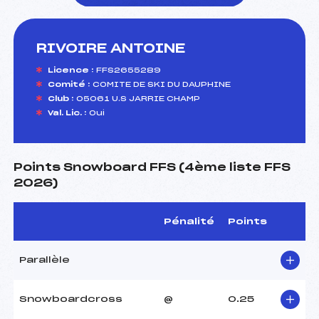
RIVOIRE ANTOINE
foi(s) le ski
Licence :
FFS2655289
Comité :
COMITE DE SKI DU DAUPHINE
Club :
05061 U.S JARRIE CHAMP
Val. Lic. :
Oui
Points Snowboard FFS (4ème liste FFS
2026)
Pénalité
Points
Parallèle
Snowboardcross
@
0.25