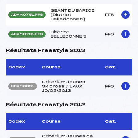
GEANT DU BARIOZ
(District
FFS
ADAM0751.FFS
Belledonne 5)
District
FFS
ADAM0731.FFS
BELLEDONNE 3
Résultats Freestyle 2013
Codex
Course
Cat.
Criterium Jeunes
Skicross 7 LAUX
FFS
RDAM0031
10/02/2013
Résultats Freestyle 2012
Codex
Course
Cat.
Critérium Jeunes de