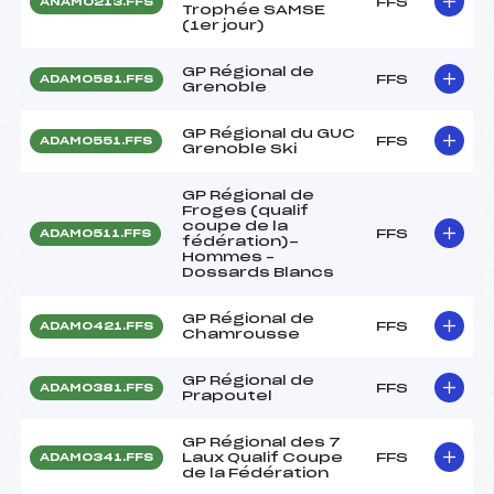
FFS
ANAM0213.FFS
Trophée SAMSE
(1er jour)
GP Régional de
FFS
ADAM0581.FFS
Grenoble
GP Régional du GUC
FFS
ADAM0551.FFS
Grenoble Ski
GP Régional de
Froges (qualif
coupe de la
FFS
ADAM0511.FFS
fédération)-
Hommes –
Dossards Blancs
GP Régional de
FFS
ADAM0421.FFS
Chamrousse
GP Régional de
FFS
ADAM0381.FFS
Prapoutel
GP Régional des 7
Laux Qualif Coupe
FFS
ADAM0341.FFS
de la Fédération