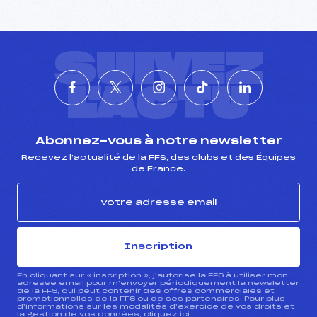
SUIVEZ
L'ACTU
Abonnez-vous à notre newsletter
Recevez l’actualité de la FFS, des clubs et des Équipes
de France.
Inscription
En cliquant sur « inscription », j’autorise la FFS à utiliser mon
adresse email pour m’envoyer périodiquement la newsletter
de la FFS, qui peut contenir des offres commerciales et
promotionnelles de la FFS ou de ses partenaires. Pour plus
d’informations sur les modalités d’exercice de vos droits et
la gestion de vos données, cliquez
ici