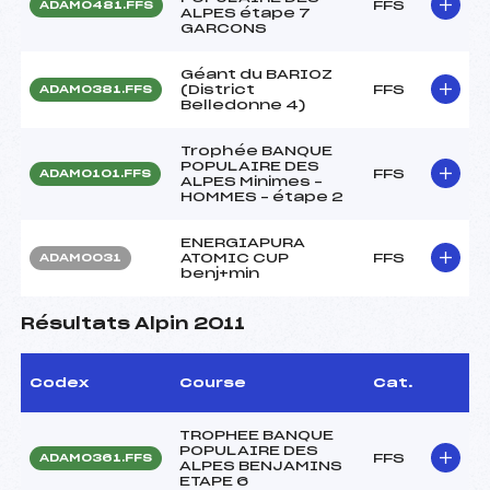
FFS
ADAM0481.FFS
ALPES étape 7
GARCONS
Géant du BARIOZ
(District
FFS
ADAM0381.FFS
Belledonne 4)
Trophée BANQUE
POPULAIRE DES
FFS
ADAM0101.FFS
ALPES Minimes –
HOMMES – étape 2
ENERGIAPURA
ATOMIC CUP
FFS
ADAM0031
benj+min
Résultats Alpin 2011
Codex
Course
Cat.
TROPHEE BANQUE
POPULAIRE DES
FFS
ADAM0361.FFS
ALPES BENJAMINS
ETAPE 6