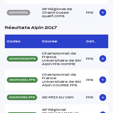
GP Régional de
Chamrousse
FFS
ADAM0201
qualif.CFFS
Résultats Alpin 2017
Codex
Course
Cat.
Championnat de
France
FFS
ANAM0302.FFS
Universitaire de Ski
Alpin FFS HOMME
Championnat de
France
FFS
ANAM0301.FFS
Universitaire de Ski
Alpin COURSE FFS
GD PRIX DU VSM
FFS
ADAM0321.FFS
GP Régional