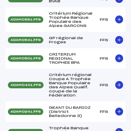
BVAB
Critérium Régional
Trophée Banque
FFS
ADAM0591.FFS
Populaire des
Alpes GARCONS
GP régional de
FFS
ADAM0541.FFS
Froges
CRITERIUM
REGIONAL
FFS
ADAM0501.FFS
TROPHEE BPA
Critérium régional
Coupe A Trophée
Banque Populaire
FFS
ADAM0401.FFS
des Alpes Qualif.
coupe de la
Fédération
GEANT DU BARIOZ
(District
FFS
ADAM0241.FFS
Belledonne 3)
Trophée Banque