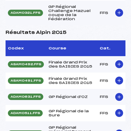
GP Régional
Challenge Mazuel
FFS
ADAM0321.FFS
coupe de la
Fédération
Résultats Alpin 2015
Codex
Course
Cat.
Finale Grand Prix
FFS
ASAM0492.FFS
des SAISIES 2015
Finale Grand Prix
FFS
ASAM0491.FFS
des SAISIES 2015
GP Régional d'OZ
FFS
ADAM0631.FFS
GP Régional de la
FFS
ADAM0511.FFS
Sure
GP Régional