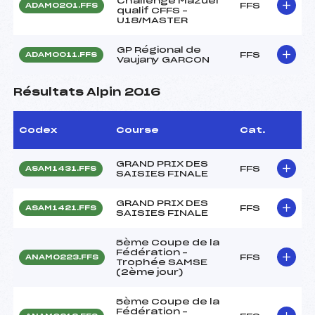
Challenge Mazuel
FFS
ADAM0201.FFS
qualif CFFS –
U18/MASTER
GP Régional de
FFS
ADAM0011.FFS
Vaujany GARCON
Résultats Alpin 2016
Codex
Course
Cat.
GRAND PRIX DES
FFS
ASAM1431.FFS
SAISIES FINALE
GRAND PRIX DES
FFS
ASAM1421.FFS
SAISIES FINALE
5ème Coupe de la
Fédération –
FFS
ANAM0223.FFS
Trophée SAMSE
(2ème jour)
5ème Coupe de la
Fédération –