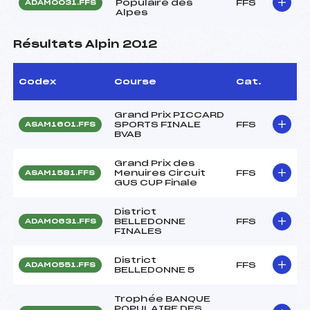
Populaire des
FFS
ADAM0031.FFS
Alpes
Résultats Alpin 2012
Codex
Course
Cat.
Grand Prix PICCARD
SPORTS FINALE
FFS
ASAM1601.FFS
BVAB
Grand Prix des
Menuires Circuit
FFS
ASAM1581.FFS
GUS CUP Finale
District
BELLEDONNE
FFS
ADAM0631.FFS
FINALES
District
FFS
ADAM0551.FFS
BELLEDONNE 5
Trophée BANQUE
POPULAIRE DES