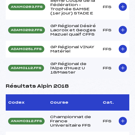
8ème Coupe de la
Fédération –
FFS
ANAM0263.FFS
Trophée SAMSE
(1er jour) STADE E
GP Régional Désiré
Lacroix et Geoges
FFS
ADAM0292.FFS
Mazuel quaif CFFS
GP Régional VINAY
FFS
ADAM0251.FFS
Matériel
GP Régional de
l'Alpe d'Huez U
FFS
ADAM0112.FFS
18/Master
Résultats Alpin 2018
Codex
Course
Cat.
Championnat de
France
FFS
ANAM0312.FFS
Universitaire FFS