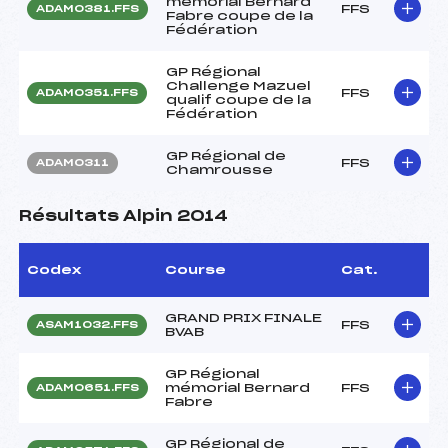
mémorial Bernard
FFS
ADAM0381.FFS
Fabre coupe de la
Fédération
GP Régional
Challenge Mazuel
FFS
ADAM0351.FFS
qualif coupe de la
Fédération
GP Régional de
FFS
ADAM0311
Chamrousse
Résultats Alpin 2014
Codex
Course
Cat.
GRAND PRIX FINALE
FFS
ASAM1032.FFS
BVAB
GP Régional
mémorial Bernard
FFS
ADAM0651.FFS
Fabre
GP Régional de