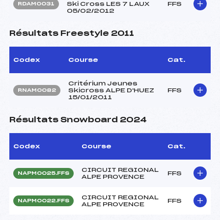
Ski Cross LES 7 LAUX
FFS
RDAM0031
05/02/2012
Résultats Freestyle 2011
Codex
Course
Cat.
Critérium Jeunes
Skicross ALPE D'HUEZ
FFS
RNAM0082
15/01/2011
Résultats Snowboard 2024
Codex
Course
Cat.
CIRCUIT REGIONAL
FFS
NAPM0025.FFS
ALPE PROVENCE
CIRCUIT REGIONAL
FFS
NAPM0022.FFS
ALPE PROVENCE