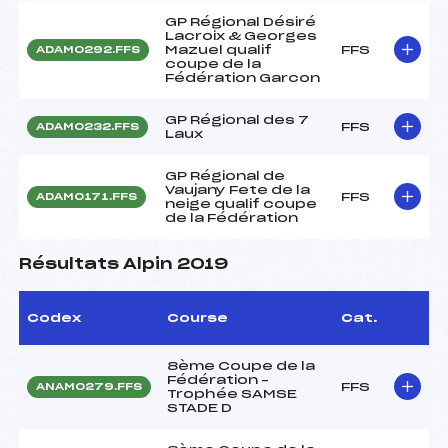
GP Régional Désiré
Lacroix & Georges
Mazuel qualif
FFS
ADAM0292.FFS
coupe de la
Fédération Garcon
GP Régional des 7
FFS
ADAM0232.FFS
Laux
GP Régional de
Vaujany Fete de la
FFS
ADAM0171.FFS
neige qualif coupe
de la Fédération
Résultats Alpin 2019
Codex
Course
Cat.
8ème Coupe de la
Fédération –
FFS
ANAM0279.FFS
Trophée SAMSE
STADE D