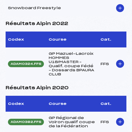
Snowboard Freestyle
Résultats Alpin 2022
Codex
Course
Cat.
GP Mazuel-Lacroix
HOMMES
U18/MASTER –
FFS
ADAM0324.FFS
Qualif. coupe Fédé
– Dossards BPAURA
CLUB
Résultats Alpin 2020
Codex
Course
Cat.
GP Régional de
Voiron qualif coupe
FFS
ADAM0382.FFS
de la Fédération