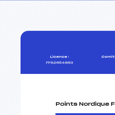
Licence :
Comité
FFS2654863
Points Nordique F