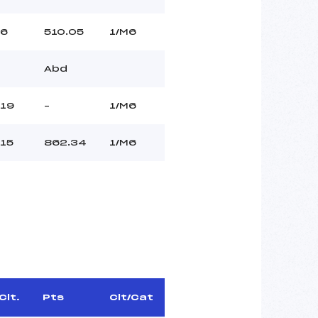
6
510.05
1/M6
Abd
19
–
1/M6
15
862.34
1/M6
Clt.
Pts
Clt/Cat