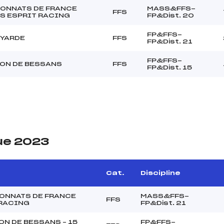
ONNATS DE FRANCE
MASS&FFS-
FFS
S ESPRIT RACING
FP&Dist. 20
FP&FFS-
OYARDE
FFS
FP&Dist. 21
FP&FFS-
ON DE BESSANS
FFS
FP&Dist. 15
ue 2023
Cat.
Discipline
ONNATS DE FRANCE
MASS&FFS-
FFS
 RACING
FP&Dist. 21
N DE BESSANS – 15
FP&FFS-