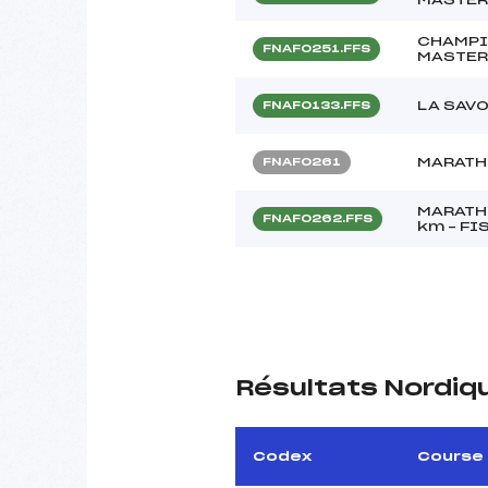
CHAMPI
FNAF0251.FFS
MASTE
LA SAV
FNAF0133.FFS
MARATHO
FNAF0261
MARATH
FNAF0262.FFS
km – FI
Résultats Nordiq
Codex
Course