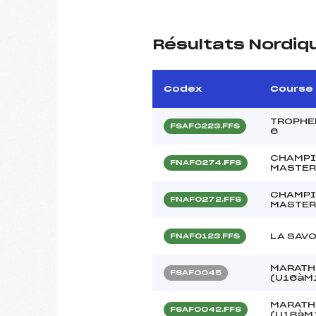
Résultats Nordiq
Codex
Course
TROPHE
FSAF0223.FFS
6
CHAMPI
FNAF0274.FFS
MASTE
CHAMPI
FNAF0272.FFS
MASTE
LA SAVO
FNAF0123.FFS
MARATH
FSAF0045
(U16àM
MARATH
FSAF0042.FFS
(U18àM