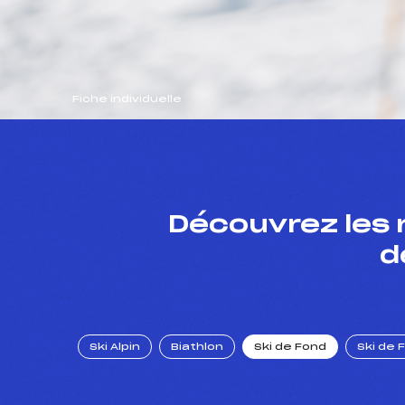
Fiche individuelle
Découvrez les 
d
Ski Alpin
Biathlon
Ski de Fond
Ski de 