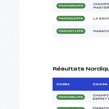
CHAMPI
FNAF0293.FFS
MASTER
LA SAV
FNAF0212.FFS
MARATH
FNAF0071.FFS
Résultats Nordiq
Codex
Course
CHAMPI
FNAF0351.FFS
ESPRIT
MARATHO