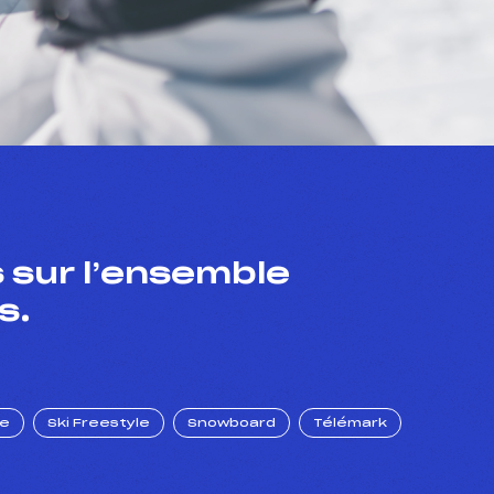
 sur l’ensemble
s.
ue
Ski Freestyle
Snowboard
Télémark