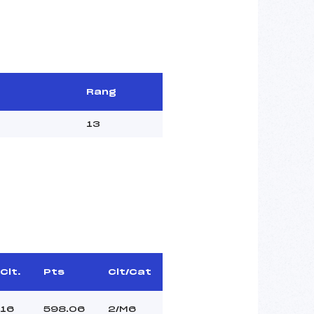
Rang
13
Clt.
Pts
Clt/Cat
16
598.06
2/M6