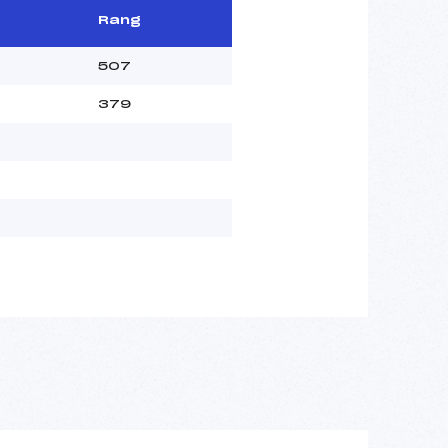
Rang
507
379