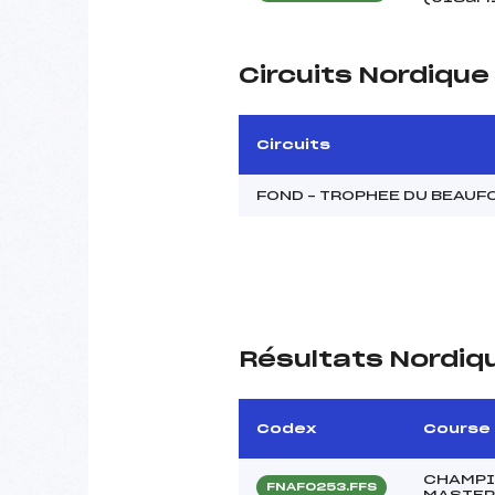
Circuits Nordiqu
Circuits
FOND – TROPHEE DU BEAUF
Résultats Nordiq
Codex
Course
CHAMPI
FNAF0253.FFS
MASTE