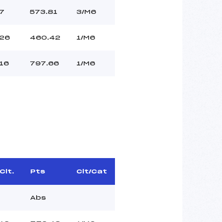
7
573.81
3/M6
26
460.42
1/M6
16
797.66
1/M6
Clt.
Pts
Clt/Cat
Abs