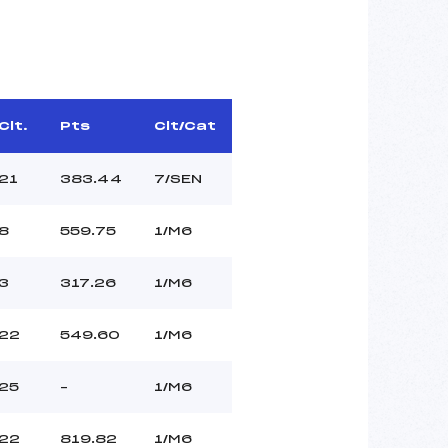
Clt.
Pts
Clt/Cat
21
383.44
7/SEN
8
559.75
1/M6
3
317.26
1/M6
22
549.60
1/M6
25
–
1/M6
22
819.82
1/M6