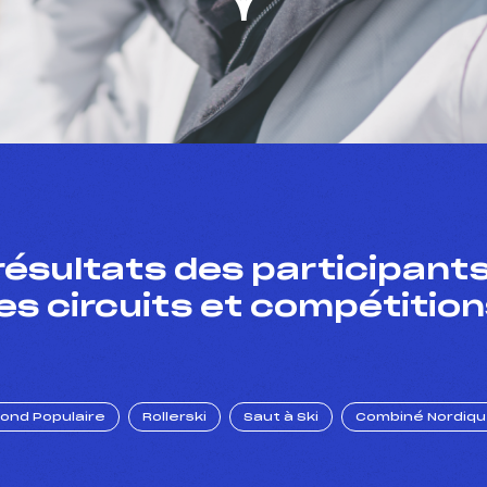
résultats des participants
es circuits et compétition
Fond Populaire
Rollerski
Saut à Ski
Combiné Nordiq