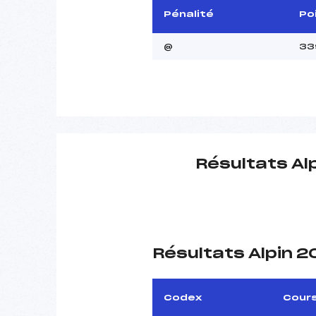
Pénalité
Po
@
33
Résultats Al
Résultats Alpin 
Codex
Cour