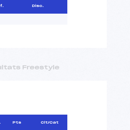
f.
Disc.
ltats Freestyle
.
Pts
Clt/Cat