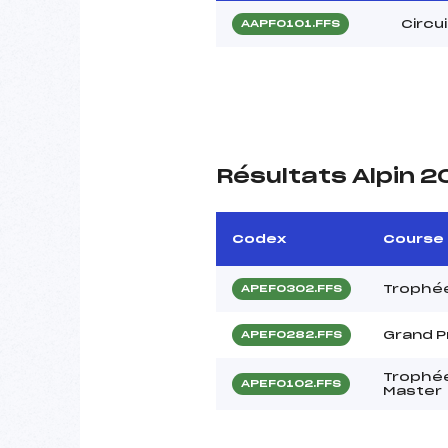
Circu
AAPF0101.FFS
Résultats Alpin 
Codex
Course
Trophée
APEF0302.FFS
Grand P
APEF0282.FFS
Trophée
APEF0102.FFS
Master