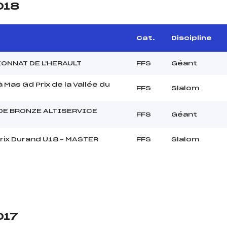
018
Cat.
Discipline
ONNAT DE L'HERAULT
FFS
Géant
 Mas Gd Prix de la Vallée du
FFS
Slalom
DE BRONZE ALTISERVICE
FFS
Géant
rix Durand U18 – MASTER
FFS
Slalom
017