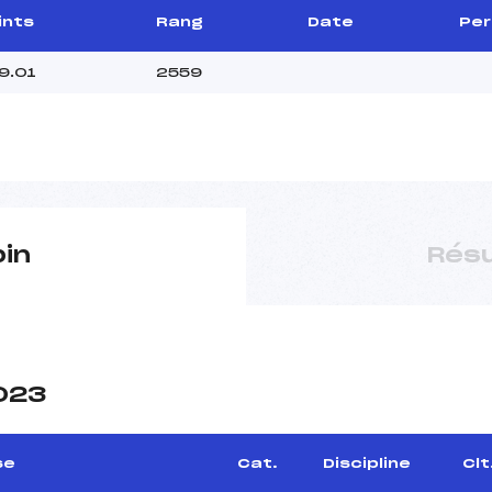
ints
Rang
Date
Per
9.01
2559
pin
Résu
2023
se
Cat.
Discipline
Clt