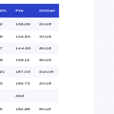
Clt.
Pts
Clt/Cat
2
138.28
2/U16
6
142.64
3/U16
7
144.60
6/U16
8
138.12
8/U16
21
187.03
21/U16
3
162.73
2/U16
Abd
5
162.86
5/U16