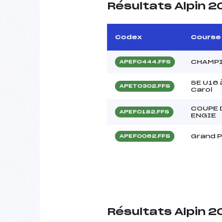
Résultats Alpin 2
Codex
Course
CHAMPI
APEF0444.FFS
SE U16 à
APET0302.FFS
Carol
COUPE 
APEF0182.FFS
ENGIE
Grand P
APEF0062.FFS
Résultats Alpin 2