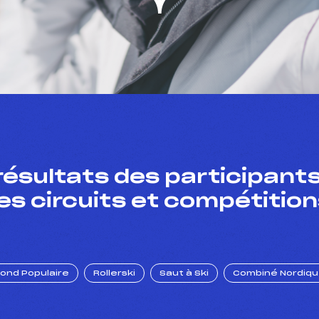
résultats des participants
es circuits et compétition
Fond Populaire
Rollerski
Saut à Ski
Combiné Nordiq