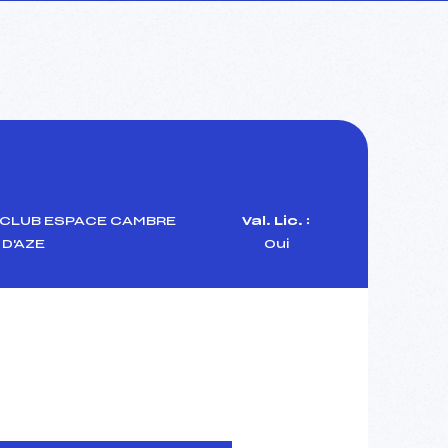
 CLUB ESPACE CAMBRE
Val. Lic. :
D'AZE
Oui