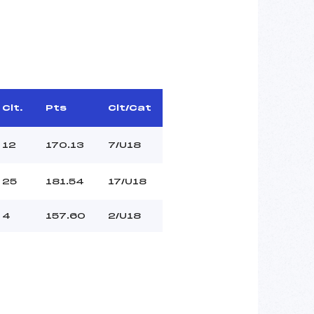
Clt.
Pts
Clt/Cat
12
170.13
7/U18
25
181.54
17/U18
4
157.60
2/U18