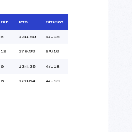
Clt.
Pts
Clt/Cat
5
130.89
4/U18
12
179.33
2/U18
9
134.35
4/U18
6
123.54
4/U18