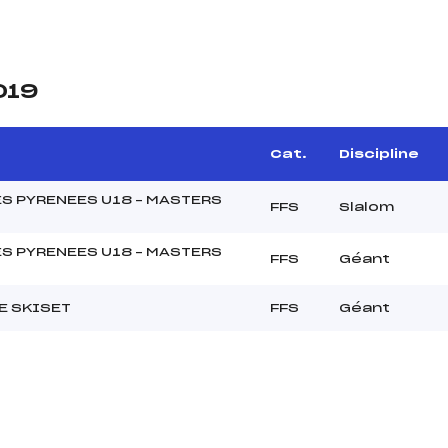
019
Cat.
Discipline
S PYRENEES U18 – MASTERS
FFS
Slalom
S PYRENEES U18 – MASTERS
FFS
Géant
E SKISET
FFS
Géant