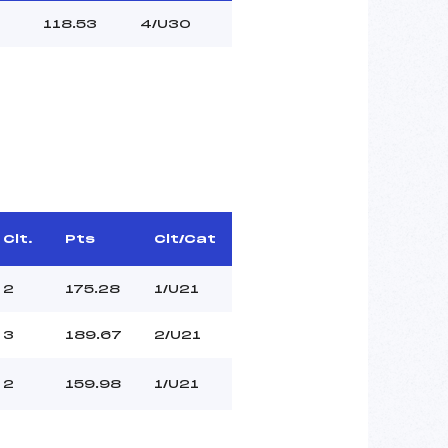
118.53
4/U30
Clt.
Pts
Clt/Cat
2
175.28
1/U21
3
189.67
2/U21
2
159.98
1/U21