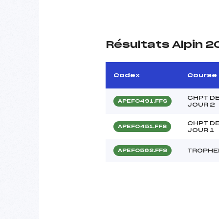
Résultats Alpin 2
Codex
Course
CHPT DE
APEF0491.FFS
JOUR 2
CHPT DE
APEF0451.FFS
JOUR 1
TROPHE
APEF0562.FFS