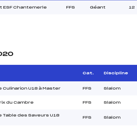
it ESF Chantemerle
FFS
Géant
12
2020
Cat.
Discipline
 Culinarion U18 à Master
FFS
Slalom
rix du Cambre
FFS
Slalom
 Table des Saveurs U18
FFS
Slalom