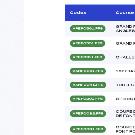
Codex
Course
GRAND P
APEF0561.FFS
ANGLES
GRAND 
APEF0551.FFS
CHALLE
APEF0311.FFS
1er ET
AANF0051.FFS
TROFEU
AANF0041.FFS
GP des 
APEF0201.FFS
COUPE D
APEF0082.FFS
DE FON
COUPE D
APEF0081.FFS
FONT R