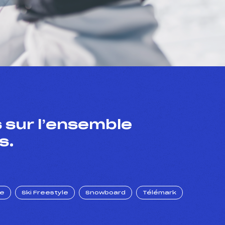
 sur l’ensemble
s.
ue
Ski Freestyle
Snowboard
Télémark