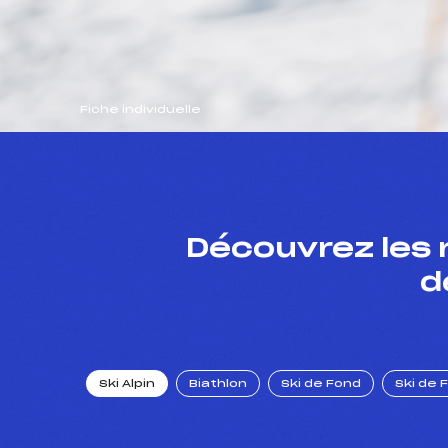
Fiche individuelle
Découvrez les 
d
Ski Alpin
Biathlon
Ski de Fond
Ski de 