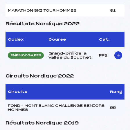
MARATHON SKI TOUR HOMMES
91
Résultats Nordique 2022
Codex
Course
Cat.
Grand-prix de la
FFS
FMBM0034.FFS
Vallée du Bouchet
Circuits Nordique 2022
Circuits
Rang
FOND – MONT BLANC CHALLENGE SENIORS
55
HOMMES
Résultats Nordique 2019