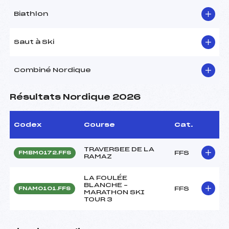
Biathlon
Saut à Ski
Combiné Nordique
Résultats Nordique 2026
Codex
Course
Cat.
TRAVERSEE DE LA
FFS
FMBM0172.FFS
RAMAZ
LA FOULÉE
BLANCHE –
FFS
FNAM0101.FFS
MARATHON SKI
TOUR 3