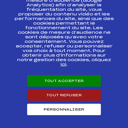
mesure d’audience (Google
Analytics) afin d’analyser la
fréquentation du site, vous
Ressources
proposer du contenu vidéo et les
performances du site, ainsi que des
Pass’Neige
cookies permettant le
Projet sportif fédéral
fonctionnement du site. Les
cookies de mesure d’audience ne
Projet de performance fédéral
sont déposés qu’avec votre
Antidopage
consentement. Vous pouvez
Pôle Développement, Formation, Suivi
accepter, refuser ou personnaliser
Scientifique
vos choix à tout moment. Pour
Listes ministérielles
obtenir plus d'informations sur
notre gestion des cookies, cliquez
Pôle vie de l’athlète
ici
.
Enseignement professionnel
Informatique et chronométrage
Circuits
TOUT ACCEPTER
Carrières
Développement des habiletés mentales
TOUT REFUSER
PERSONNALISER
© 2026 Fédération Française de Ski
Mentions légales
Politique de
confidentialité
Cookies