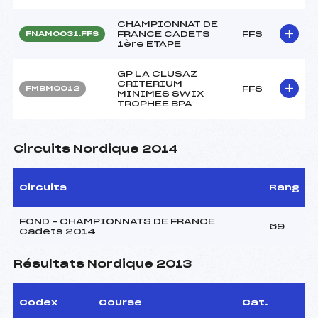
CHAMPIONNAT DE
FRANCE CADETS
FFS
FNAM0031.FFS
1ère ETAPE
GP LA CLUSAZ
CRITERIUM
FFS
FMBM0012
MINIMES SWIX
TROPHEE BPA
Circuits Nordique 2014
Circuits
Rang
FOND – CHAMPIONNATS DE FRANCE
69
Cadets 2014
Résultats Nordique 2013
Codex
Course
Cat.