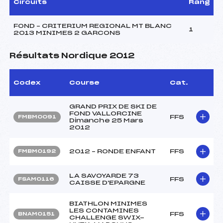
Circuits
Rang
FOND – CRITERIUM REGIONAL MT BLANC
1
2013 MINIMES 2 GARCONS
Résultats Nordique 2012
Codex
Course
Cat.
GRAND PRIX DE SKI DE
FOND VALLORCINE
FFS
FMBM0091
Dimanche 25 Mars
2012
2012 – RONDE ENFANT
FFS
FMBM0192
LA SAVOYARDE 73
FFS
FSAM0116
CAISSE D'EPARGNE
BIATHLON MINIMES
LES CONTAMINES
FFS
BNAM0151
CHALLENGE SWIX-