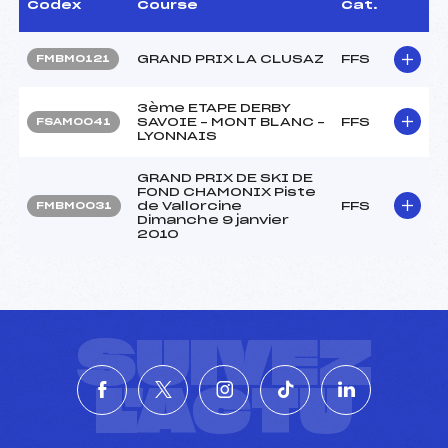
Codex
Course
Cat.
GRAND PRIX LA CLUSAZ
FFS
FMBM0121
3ème ETAPE DERBY
SAVOIE – MONT BLANC –
FFS
FSAM0041
LYONNAIS
GRAND PRIX DE SKI DE
FOND CHAMONIX Piste
de Vallorcine
FFS
FMBM0031
Dimanche 9 janvier
2010
SUIVEZ
L'ACTU