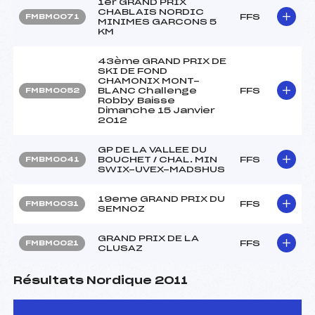
1er GRAND PRIX
CHABLAIS NORDIC
FFS
FMBM0071
MINIMES GARCONS 5
KM
43ème GRAND PRIX DE
SKI DE FOND
CHAMONIX MONT-
BLANC Challenge
FFS
FMBM0052
Robby Baisse
Dimanche 15 Janvier
2012
GP DE LA VALLEE DU
BOUCHET / CHAL. MIN
FFS
FMBM0041
SWIX-UVEX-MADSHUS
19eme GRAND PRIX DU
FFS
FMBM0031
SEMNOZ
GRAND PRIX DE LA
FFS
FMBM0021
CLUSAZ
Résultats Nordique 2011