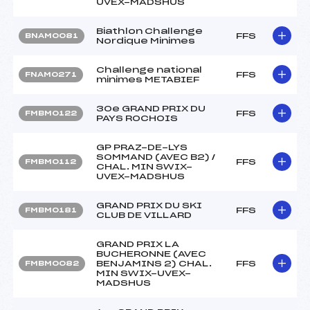
UVEX-MADSHUS
Biathlon Challenge
FFS
BNAM0081
Nordique Minimes
Challenge national
FFS
FNAM0271
minimes METABIEF
30e GRAND PRIX DU
FFS
FMBM0122
PAYS ROCHOIS
GP PRAZ-DE-LYS
SOMMAND (AVEC B2) /
FFS
FMBM0112
CHAL. MIN SWIX-
UVEX-MADSHUS
GRAND PRIX DU SKI
FFS
FMBM0181
CLUB DE VILLARD
GRAND PRIX LA
BUCHERONNE (AVEC
BENJAMINS 2) CHAL.
FFS
FMBM0082
MIN SWIX-UVEX-
MADSHUS