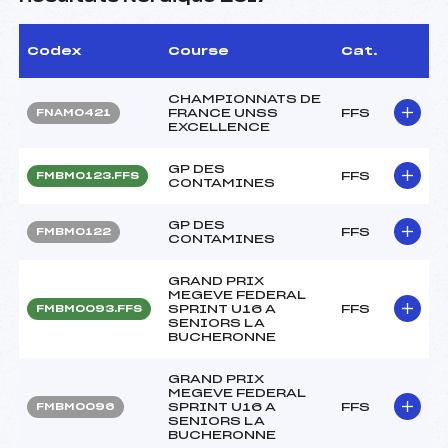
Codex
Course
Cat.
CHAMPIONNATS DE
FRANCE UNSS
FFS
FNAM0421
EXCELLENCE
GP DES
FFS
FMBM0123.FFS
CONTAMINES
GP DES
FFS
FMBM0122
CONTAMINES
GRAND PRIX
MEGEVE FEDERAL
SPRINT U16 A
FFS
FMBM0093.FFS
SENIORS LA
BUCHERONNE
GRAND PRIX
MEGEVE FEDERAL
SPRINT U16 A
FFS
FMBM0096
SENIORS LA
BUCHERONNE