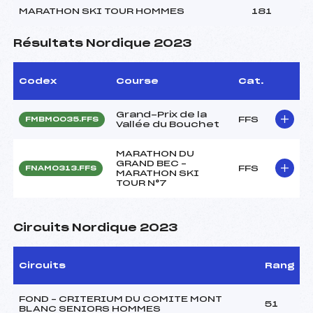
MARATHON SKI TOUR HOMMES
181
Résultats Nordique 2023
Codex
Course
Cat.
Grand-Prix de la
FFS
FMBM0035.FFS
Vallée du Bouchet
MARATHON DU
GRAND BEC –
FFS
FNAM0313.FFS
MARATHON SKI
TOUR N°7
Circuits Nordique 2023
Circuits
Rang
FOND – CRITERIUM DU COMITE MONT
51
BLANC SENIORS HOMMES