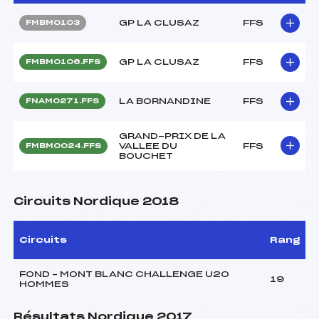
GP LA CLUSAZ
FFS
FMBM0103
GP LA CLUSAZ
FFS
FMBM0106.FFS
LA BORNANDINE
FFS
FNAM0271.FFS
GRAND-PRIX DE LA
VALLEE DU
FFS
FMBM0024.FFS
BOUCHET
Circuits Nordique 2018
Circuits
Rang
FOND – MONT BLANC CHALLENGE U20
19
HOMMES
Résultats Nordique 2017