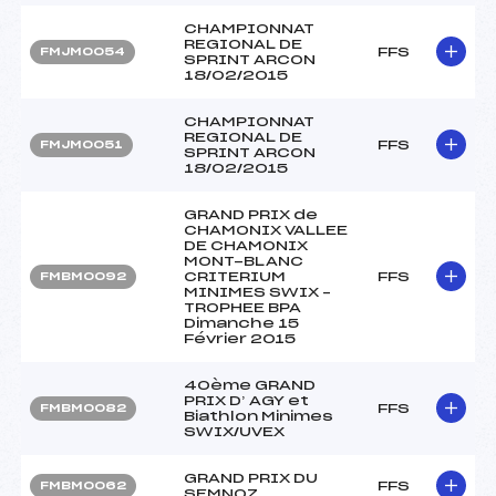
CHAMPIONNAT
REGIONAL DE
FFS
FMJM0054
SPRINT ARCON
18/02/2015
CHAMPIONNAT
REGIONAL DE
FFS
FMJM0051
SPRINT ARCON
18/02/2015
GRAND PRIX de
CHAMONIX VALLEE
DE CHAMONIX
MONT-BLANC
CRITERIUM
FFS
FMBM0092
MINIMES SWIX –
TROPHEE BPA
Dimanche 15
Février 2015
40ème GRAND
PRIX D’ AGY et
FFS
FMBM0082
Biathlon Minimes
SWIX/UVEX
GRAND PRIX DU
FFS
FMBM0062
SEMNOZ