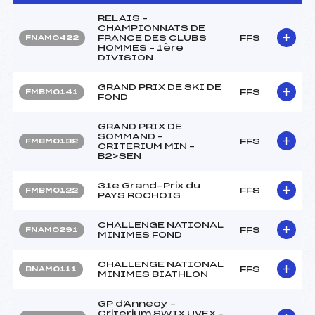
RELAIS –
CHAMPIONNATS DE
FRANCE DES CLUBS
FFS
FNAM0422
HOMMES – 1ère
DIVISION
GRAND PRIX DE SKI DE
FFS
FMBM0141
FOND
GRAND PRIX DE
SOMMAND –
FFS
FMBM0132
CRITERIUM MIN –
B2>SEN
31e Grand-Prix du
FFS
FMBM0122
PAYS ROCHOIS
CHALLENGE NATIONAL
FFS
FNAM0291
MINIMES FOND
CHALLENGE NATIONAL
FFS
BNAM0111
MINIMES BIATHLON
GP d'Annecy –
Criterium SWIX UVEX –