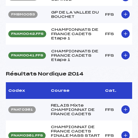
GP DE LA VALLEE DU
FFS
FMBM0053
BOUCHET
CHAMPIONNATS DE
FRANCE CADETS
FFS
FNAM0042.FFS
Etape 1
CHAMPIONNATS DE
FRANCE CADETS
FFS
FNAM0041.FFS
Etape 1
Résultats Nordique 2014
Codex
Course
Cat.
RELAIS Mixte
CHAMPIONNAT DE
FFS
FNAT0361
FRANCE CADETS
CHAMPIONNAT DE
FRANCE CADETS
FINALE MASS START
FFS
FNAM0361.FFS