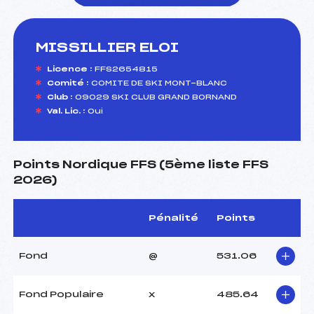
MISSILLIER ELOI
foi(s) le ski
Licence :
FFS2654815
Comité :
COMITE DE SKI MONT-BLANC
Club :
09029 SKI CLUB GRAND BORNAND
Val. Lic. :
Oui
Points Nordique FFS (5ème liste FFS
2026)
Pénalité
Points
Fond
@
531.06
Fond Populaire
x
485.64