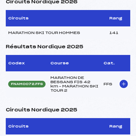
Circuits Nordique 2026
Circuits
Rang
MARATHON SKI TOUR HOMMES
141
Résultats Nordique 2025
Codex
Course
Cat.
MARATHON DE
BESSANS FIS 42
FFS
FNAM0072.FFS
km – MARATHON SKI
TOUR 2
Circuits Nordique 2025
Circuits
Rang