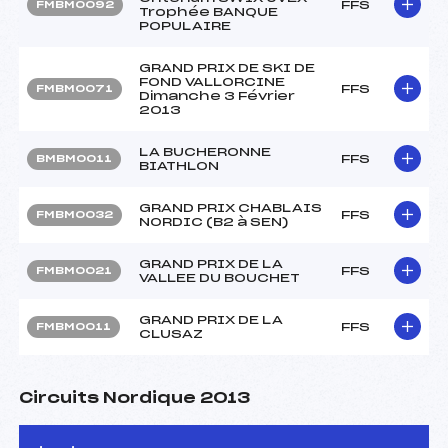
FFS
FMBM0092
Trophée BANQUE
POPULAIRE
GRAND PRIX DE SKI DE
FOND VALLORCINE
FFS
FMBM0071
Dimanche 3 Février
2013
LA BUCHERONNE
FFS
BMBM0011
BIATHLON
GRAND PRIX CHABLAIS
FFS
FMBM0032
NORDIC (B2 à SEN)
GRAND PRIX DE LA
FFS
FMBM0021
VALLEE DU BOUCHET
GRAND PRIX DE LA
FFS
FMBM0011
CLUSAZ
Circuits Nordique 2013