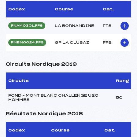
Codex
Course
Cat.
LA BORNANDINE
FFS
FNAM0301.FFS
GP LA CLUSAZ
FFS
FMBM0024.FFS
Circuits Nordique 2019
Circuits
Rang
FOND – MONT BLANC CHALLENGE U20
50
HOMMES
Résultats Nordique 2018
Codex
Course
Cat.