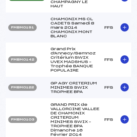
CHAMPAGNY LE
HAUT
CHAMONIX MS CL
CADETS Samedi 8
mars 2014
FFS
FMBM0191
CHAMONIX MONT
BLANC
Grand Prix
d'Annecy/Semnoz
Critérium SWIX
FFS
FMBM0142
UVEX MADSHUS –
Trophée BANQUE
POPULAIRE
GP AGY CRITERIUM
MINIMES SWIX
FFS
FMBM0122
TROPHEE BPA
GRAND PRIX de
VALLORCINE VALLEE
DE CHAMONIX
CRITERIUM
FFS
FMBM0103
MINIMES SWIX –
TROPHEE BPA
Dimanche 16
Février 2014