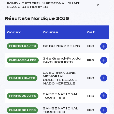
FOND – CRITERIUM REGIONAL DU MT
2
BLANC U18 HOMMES
Résultats Nordique 2016
Codex
Course
Cat.
GP DU PRAZ DE LYS
FFS
FMBM0104.FFS
34e Grand-Prix du
FFS
FMBM0094.FFS
PAYS ROCHOIS
LA BORNANDINE
MEMORIAL
FFS
FNAM0181.FFS
COLETTE ELIANE
MADO MIREILLE
SAMSE NATIONAL
FFS
FNAM0087.FFS
TOUR FFS 3
SAMSE NATIONAL
FFS
FNAM0081.FFS
TOUR FFS 3