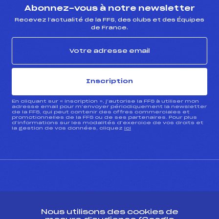
Abonnez-vous à notre newsletter
Recevez l’actualité de la FFS, des clubs et des Équipes
de France.
Inscription
En cliquant sur « inscription », j’autorise la FFS à utiliser mon
adresse email pour m’envoyer périodiquement la newsletter
de la FFS, qui peut contenir des offres commerciales et
promotionnelles de la FFS ou de ses partenaires. Pour plus
d’informations sur les modalités d’exercice de vos droits et
la gestion de vos données, cliquez
ici
CONTACT
Nous utilisons des cookies de
ESPACE PRESSE