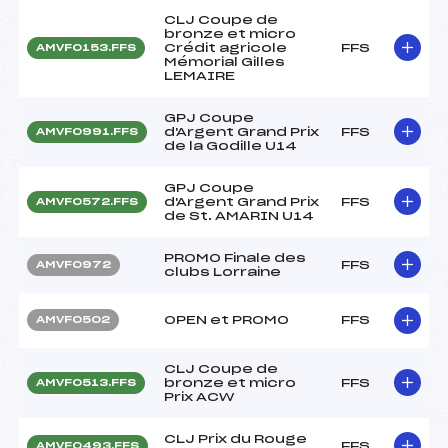
CLJ Coupe de
bronze et micro
Crédit agricole
FFS
AMVF0153.FFS
Mémorial Gilles
LEMAIRE
GPJ Coupe
d'Argent Grand Prix
FFS
AMVF0991.FFS
de la Godille U14
GPJ Coupe
d'Argent Grand Prix
FFS
AMVF0572.FFS
de St. AMARIN U14
PROMO Finale des
FFS
AMVF0972
clubs Lorraine
OPEN et PROMO
FFS
AMVF0502
CLJ Coupe de
bronze et micro
FFS
AMVF0513.FFS
Prix ACW
CLJ Prix du Rouge
FFS
AMVF0493.FFS