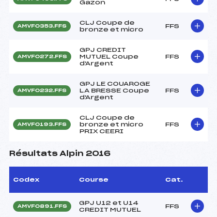
Gazon
CLJ Coupe de
FFS
AMVF0353.FFS
bronze et micro
GPJ CREDIT
MUTUEL Coupe
FFS
AMVF0272.FFS
d'Argent
GPJ LE COUAROGE
LA BRESSE Coupe
FFS
AMVF0232.FFS
d'Argent
CLJ Coupe de
bronze et micro
FFS
AMVF0193.FFS
PRIX CEERI
Résultats Alpin 2016
Codex
Course
Cat.
GPJ U12 et U14
FFS
AMVF0891.FFS
CREDIT MUTUEL