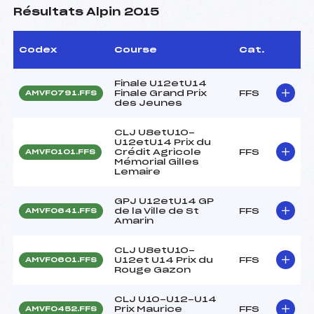
Résultats Alpin 2015
Codex
Course
Cat.
Finale U12etU14
Finale Grand Prix
FFS
AMVF0791.FFS
des Jeunes
CLJ U8etU10-
U12etU14 Prix du
Crédit Agricole
FFS
AMVF0101.FFS
Mémorial Gilles
Lemaire
GPJ U12etU14 GP
de la Ville de St
FFS
AMVF0641.FFS
Amarin
CLJ U8etU10-
U12et U14 Prix du
FFS
AMVF0601.FFS
Rouge Gazon
CLJ U10-U12-U14
Prix Maurice
FFS
AMVF0452.FFS