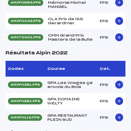
Mémorial Michel
FFS
AMVF0963.FFS
MANGEL
CLA Prix de l'AS
FFS
AMVF0442.FFS
Gerardmer
CMM Grand Prix
FFS
AMVT0401.FFS
Masters de la Bulle
Résultats Alpin 2022
Codex
Course
Cat.
GPA Les Vosges ça
FFS
AMVF0351.FFS
envoie du Bois
GPA DOMAINE
FFS
AMVF0281.FFS
WELTY
GPA RESTAURANT
FFS
AMVF0112.FFS
PLEIN SUD