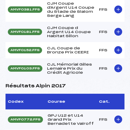
CJM Coupe
d'Argent U14 Coupe
FFS
AMVF0381.FFS
du Stade de Slalom
Serge Lang
CJM Coupe d
Argent U14 Coupe
FFS
AMVF0181.FFS
Habitat Sillon
CJL Coupe de
FFS
AMVF0152.FFS
Bronze Prix CEERI
CJL Mémorial Gilles
Lemaire Prix du
FFS
AMVF0103.FFS
Crédit Agricole
Résultats Alpin 2017
Codex
Course
Cat.
GPJ U12 et U14
Grand Prix
FFS
AMVF0772.FFS
Bernadette Valroff