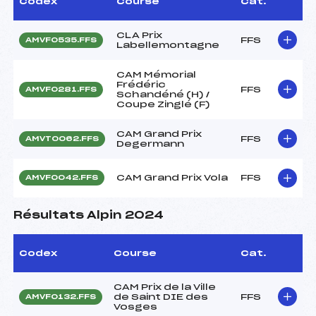
Codex
Course
Cat.
CLA Prix
FFS
AMVF0535.FFS
Labellemontagne
CAM Mémorial
Frédéric
FFS
AMVF0281.FFS
Schandéné (H) /
Coupe Zinglé (F)
CAM Grand Prix
FFS
AMVT0062.FFS
Degermann
CAM Grand Prix Vola
FFS
AMVF0042.FFS
Résultats Alpin 2024
Codex
Course
Cat.
CAM Prix de la Ville
de Saint DIE des
FFS
AMVF0132.FFS
Vosges