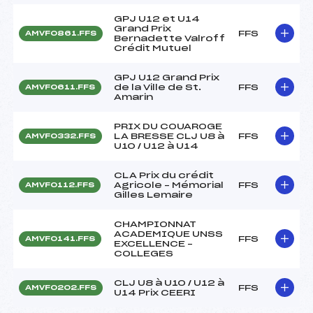
GPJ U12 et U14
Grand Prix
FFS
AMVF0861.FFS
Bernadette Valroff
Crédit Mutuel
GPJ U12 Grand Prix
de la Ville de St.
FFS
AMVF0611.FFS
Amarin
PRIX DU COUAROGE
LA BRESSE CLJ U8 à
FFS
AMVF0332.FFS
U10 / U12 à U14
CLA Prix du crédit
Agricole – Mémorial
FFS
AMVF0112.FFS
Gilles Lemaire
CHAMPIONNAT
ACADEMIQUE UNSS
FFS
AMVF0141.FFS
EXCELLENCE –
COLLEGES
CLJ U8 à U10 / U12 à
FFS
AMVF0202.FFS
U14 Prix CEERI