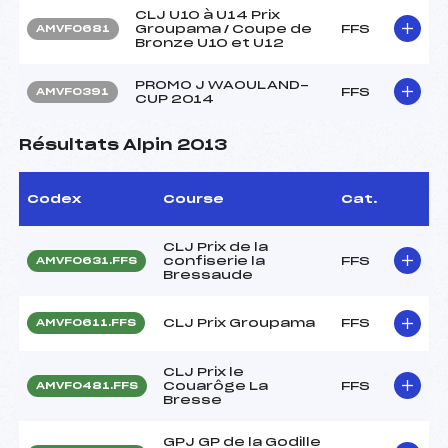
CLJ U10 à U14 Prix
Groupama / Coupe de
FFS
AMVF0681
Bronze U10 et U12
PROMO J WAOULAND-
FFS
AMVF0391
CUP 2014
Résultats Alpin 2013
Codex
Course
Cat.
CLJ Prix de la
confiserie la
FFS
AMVF0631.FFS
Bressaude
CLJ Prix Groupama
FFS
AMVF0611.FFS
CLJ Prix le
Couarôge La
FFS
AMVF0481.FFS
Bresse
GPJ GP de la Godille