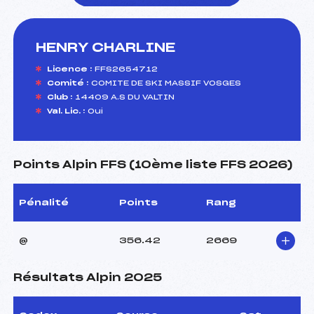
HENRY CHARLINE
foi(s) le ski
Licence :
FFS2654712
Comité :
COMITE DE SKI MASSIF VOSGES
Club :
14409 A.S DU VALTIN
Val. Lic. :
Oui
Points Alpin FFS (10ème liste FFS 2026)
Pénalité
Points
Rang
@
356.42
2669
Résultats Alpin 2025