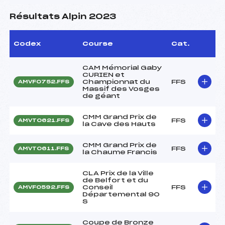
Résultats Alpin 2023
Codex
Course
Cat.
CAM Mémorial Gaby
CURIEN et
Championnat du
FFS
AMVF0752.FFS
Massif des Vosges
de géant
CMM Grand Prix de
FFS
AMVT0621.FFS
la Cave des Hauts
CMM Grand Prix de
FFS
AMVT0611.FFS
la Chaume Francis
CLA Prix de la Ville
de Belfort et du
Conseil
FFS
AMVF0592.FFS
Départemental 90
S
Coupe de Bronze