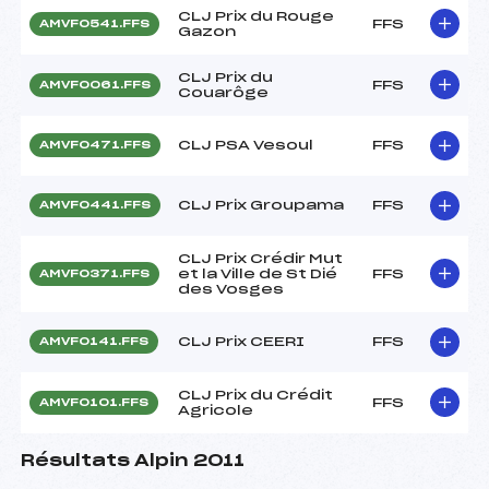
CLJ Prix du Rouge
FFS
AMVF0541.FFS
Gazon
CLJ Prix du
FFS
AMVF0061.FFS
Couarôge
CLJ PSA Vesoul
FFS
AMVF0471.FFS
CLJ Prix Groupama
FFS
AMVF0441.FFS
CLJ Prix Crédir Mut
et la Ville de St Dié
FFS
AMVF0371.FFS
des Vosges
CLJ Prix CEERI
FFS
AMVF0141.FFS
CLJ Prix du Crédit
FFS
AMVF0101.FFS
Agricole
Résultats Alpin 2011