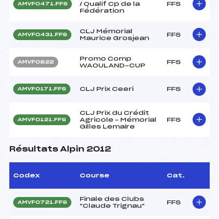
/ Qualif Cp de la
FFS
AMVF0471.FFS
Fédération
CLJ Mémorial
FFS
AMVF0431.FFS
Maurice Grosjean
Promo Comp
FFS
AMVF0822
WAOULAND-CUP
CLJ Prix Ceeri
FFS
AMVF0171.FFS
CLJ Prix du Crédit
Agricole – Mémorial
FFS
AMVF0121.FFS
Gilles Lemaire
Résultats Alpin 2012
Codex
Course
Cat.
Finale des Clubs
FFS
AMVF0721.FFS
"Claude Trignau"