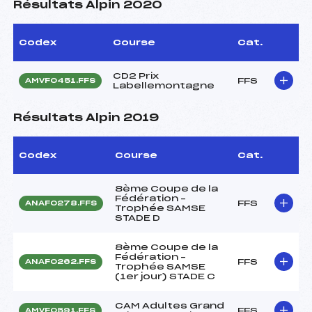
Résultats Alpin 2020
Codex
Course
Cat.
CD2 Prix
FFS
AMVF0451.FFS
Labellemontagne
Résultats Alpin 2019
Codex
Course
Cat.
8ème Coupe de la
Fédération –
FFS
ANAF0278.FFS
Trophée SAMSE
STADE D
8ème Coupe de la
Fédération –
FFS
ANAF0262.FFS
Trophée SAMSE
(1er jour) STADE C
CAM Adultes Grand
FFS
AMVF0591.FFS