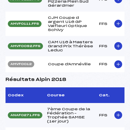
Pizzeria Plein Sud
Gérardmer
CJM Coupe d
argent U16 GP
FFS
AMVF0111.FFS
Valfleuri Optique
Schivy
CAM U16 à Masters
Grand Prix Thérèse
FFS
AMVF0092.FFS
Leduc
Coupe d'Amnéville
FFS
AMVF0012
Résultats Alpin 2018
Codex
Course
Cat.
7ème Coupe de la
Fédération –
FFS
ANAF0271.FFS
Trophée SAMSE
(1er jour)