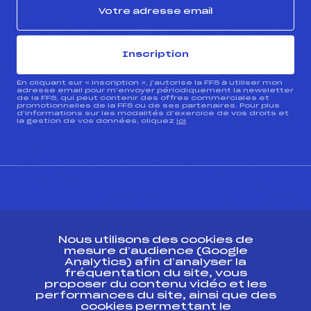
Inscription
En cliquant sur « inscription », j’autorise la FFS à utiliser mon
adresse email pour m’envoyer périodiquement la newsletter
de la FFS, qui peut contenir des offres commerciales et
promotionnelles de la FFS ou de ses partenaires. Pour plus
d’informations sur les modalités d’exercice de vos droits et
la gestion de vos données, cliquez
ici
CONTACT
Nous utilisons des cookies de
ESPACE PRESSE
mesure d’audience (Google
Analytics) afin d’analyser la
fréquentation du site, vous
Ressources
proposer du contenu vidéo et les
performances du site, ainsi que des
Pass’Neige
cookies permettant le