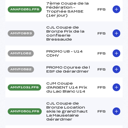
7ème Coupe de la
Fédération –
FFS
ANAF0261.FFS
Trophée SAMSE
(1er jour)
CJL Coupe de
Bronze Prix de la
FFS
AMVF0863
confiserie
Bressaude
PROMO U8 – U14
FFS
AMVF1062
CDHV
PROMO Course de l
FFS
AMVF0582
ESF de Gérardmer
CJM Coupe
d'ARGENT U14 Prix
FFS
AMVF1031.FFS
du Lac Blanc U14
CJL Coupe de
Bronze Location
skis le grand haut
FFS
AMVF0501.FFS
La Mauselaine
Gérardmer