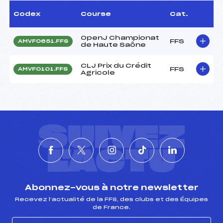
Codex
Course
Cat.
OpenJ Championat
FFS
AMVF0651.FFS
de Haute Saône
CLJ Prix du Crédit
FFS
AMVF0101.FFS
Agricole
SUIVEZ
L'ACTU
Abonnez-vous à notre newsletter
Recevez l’actualité de la FFS, des clubs et des Équipes
de France.