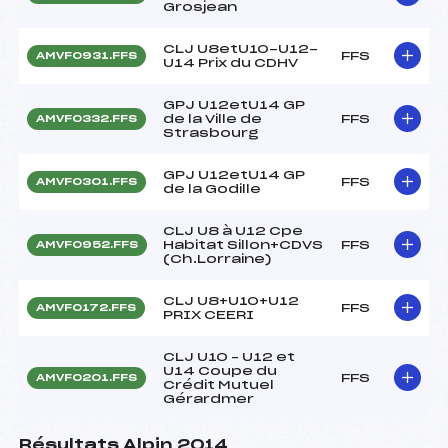
Grosjean
CLJ U8etU10-U12-
FFS
AMVF0931.FFS
U14 Prix du CDHV
GPJ U12etU14 GP
de la Ville de
FFS
AMVF0332.FFS
Strasbourg
GPJ U12etU14 GP
FFS
AMVF0301.FFS
de la Godille
CLJ U8 à U12 Cpe
Habitat Sillon+CDVS
FFS
AMVF0952.FFS
(Ch.Lorraine)
CLJ U8+U10+U12
FFS
AMVF0172.FFS
PRIX CEERI
CLJ U10 – U12 et
U14 Coupe du
FFS
AMVF0201.FFS
Crédit Mutuel
Gérardmer
Résultats Alpin 2014