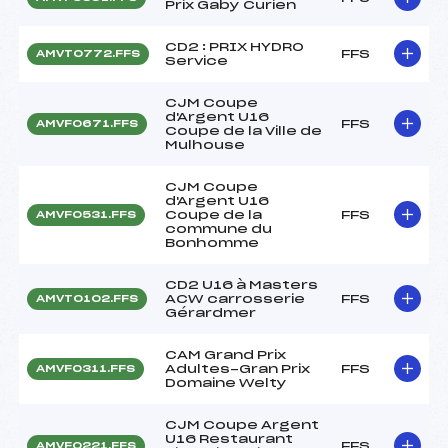
Prix Gaby Curien
CD2 : PRIX HYDRO
FFS
AMVT0772.FFS
Service
CJM Coupe
d'Argent U16
FFS
AMVF0671.FFS
Coupe de la Ville de
Mulhouse
CJM Coupe
d'Argent U16
Coupe de la
FFS
AMVF0531.FFS
commune du
Bonhomme
CD2 U16 à Masters
ACW carrosserie
FFS
AMVT0102.FFS
Gérardmer
CAM Grand Prix
Adultes-Gran Prix
FFS
AMVF0311.FFS
Domaine Welty
CJM Coupe Argent
U16 Restaurant
FFS
AMVF0221.FFS