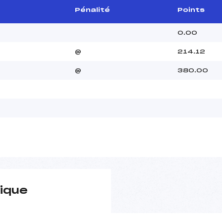
Pénalité
Points
0.00
@
214.12
@
380.00
ique