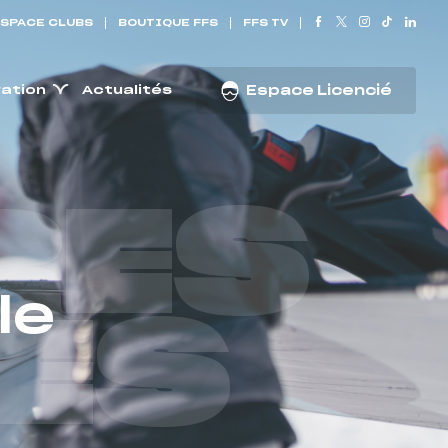
SPACE CLUBS
BOUTIQUE FFS
FFS TV
ration
Actualités
Espace Licencié
RES
le
ES