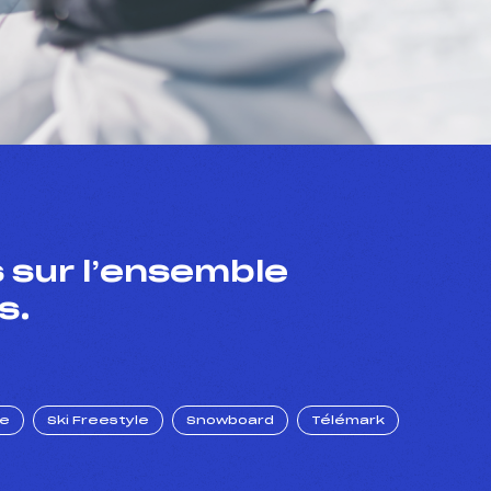
 sur l’ensemble
s.
ue
Ski Freestyle
Snowboard
Télémark