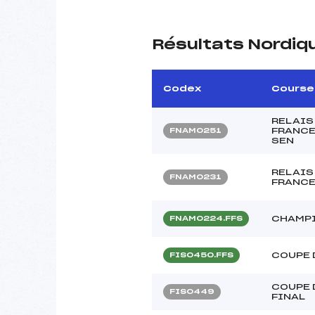
Résultats Nordiq
Codex
Course
RELAIS
FRANCE
FNAM0251
SEN
RELAIS
FNAM0231
FRANCE
CHAMPI
FNAM0224.FFS
COUPE 
FIS0450.FFS
COUPE 
FIS0449
FINAL