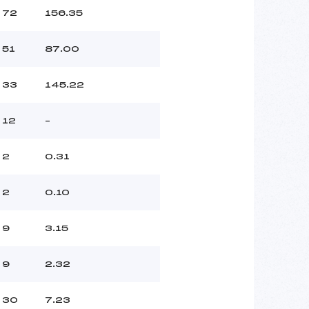
72
156.35
51
87.00
33
145.22
12
–
2
0.31
2
0.10
9
3.15
9
2.32
30
7.23