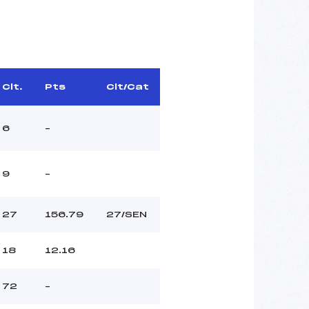
Clt.
Pts
Clt/Cat
6
–
9
–
27
156.79
27/SEN
18
12.16
72
–