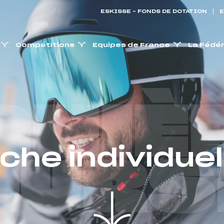
ESKISSE – FONDS DE DOTATION
E
Compétitions
Equipes de France
La Fédé
RNIÈ
iche individuel
OURS