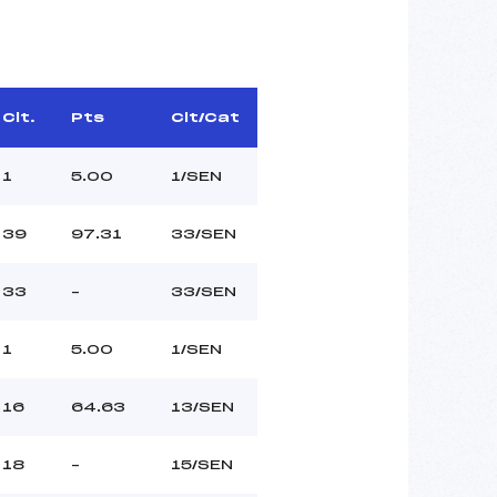
Clt.
Pts
Clt/Cat
1
5.00
1/SEN
39
97.31
33/SEN
33
–
33/SEN
1
5.00
1/SEN
16
64.63
13/SEN
18
–
15/SEN