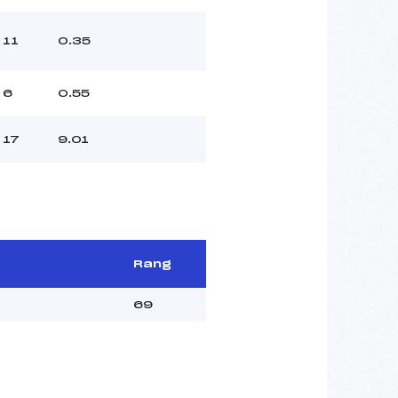
11
0.35
6
0.55
17
9.01
Rang
69