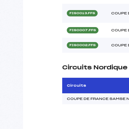
COUPE 
FIS0013.FFS
COUPE 
FIS0007.FFS
COUPE 
FIS0002.FFS
Circuits Nordiqu
Circuits
COUPE DE FRANCE SAMSE 