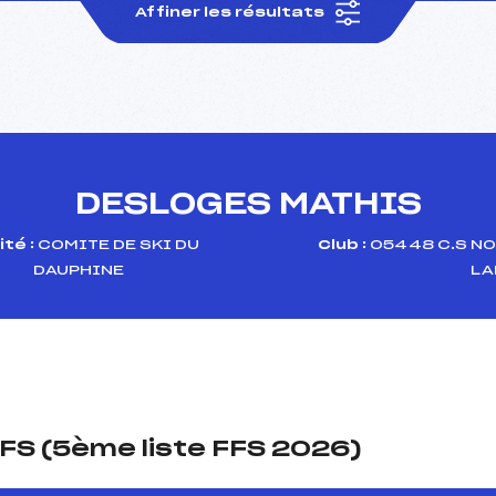
Affiner les résultats
DESLOGES MATHIS
té :
COMITE DE SKI DU
Club :
05448 C.S NO
DAUPHINE
LA
FS (5ème liste FFS 2026)