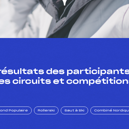
résultats des participants
es circuits et compétition
Fond Populaire
Rollerski
Saut à Ski
Combiné Nordiq