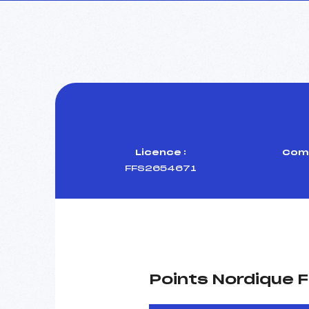
Licence :
Comi
FFS2654671
Points Nordique F