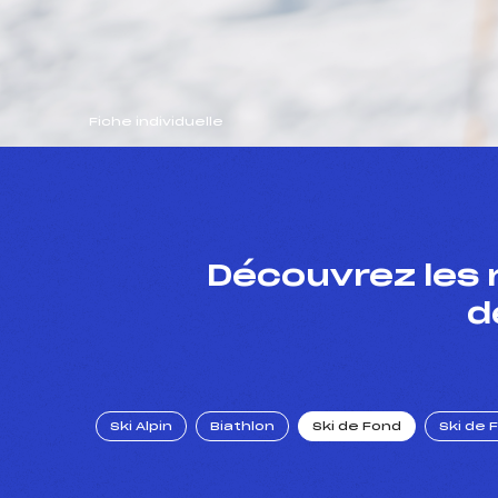
Fiche individuelle
Découvrez les 
d
Ski Alpin
Biathlon
Ski de Fond
Ski de 