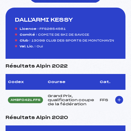
DALL'ARMI KESSY
foi(s) le ski
Licence :
FFS2654561
Comité :
COMITE DE SKI DE SAVOIE
Club :
13098 CLUB DES SPORTS DE MONTCHAVIN
Val. Lic. :
Oui
Résultats Alpin 2022
Codex
Course
Cat.
Grand Prix,
qualification coupe
FFS
AMBF0421.FFS
de la fédération
Résultats Alpin 2020