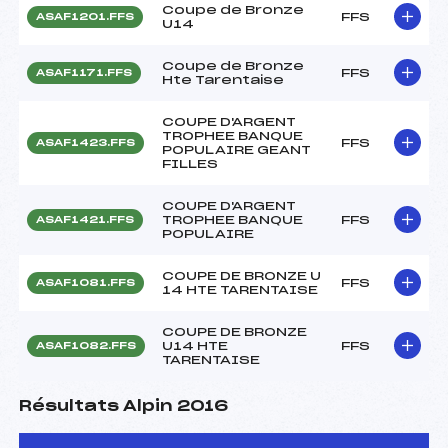
Coupe de Bronze
FFS
ASAF1201.FFS
U14
Coupe de Bronze
FFS
ASAF1171.FFS
Hte Tarentaise
COUPE D'ARGENT
TROPHEE BANQUE
FFS
ASAF1423.FFS
POPULAIRE GEANT
FILLES
COUPE D'ARGENT
TROPHEE BANQUE
FFS
ASAF1421.FFS
POPULAIRE
COUPE DE BRONZE U
FFS
ASAF1081.FFS
14 HTE TARENTAISE
COUPE DE BRONZE
U14 HTE
FFS
ASAF1082.FFS
TARENTAISE
Résultats Alpin 2016