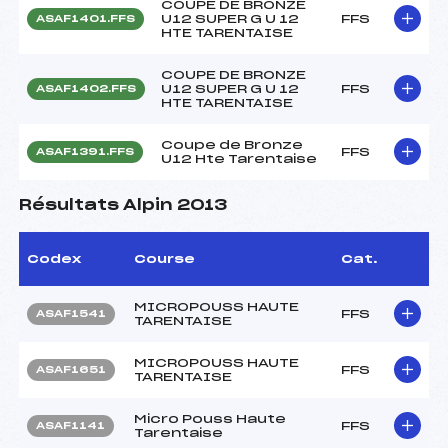
COUPE DE BRONZE
U12 SUPER G U 12
FFS
ASAF1401.FFS
HTE TARENTAISE
COUPE DE BRONZE
U12 SUPER G U 12
FFS
ASAF1402.FFS
HTE TARENTAISE
Coupe de Bronze
FFS
ASAF1391.FFS
U12 Hte Tarentaise
Résultats Alpin 2013
Codex
Course
Cat.
MICROPOUSS HAUTE
FFS
ASAF1541
TARENTAISE
MICROPOUSS HAUTE
FFS
ASAF1651
TARENTAISE
Micro Pouss Haute
FFS
ASAF1141
Tarentaise