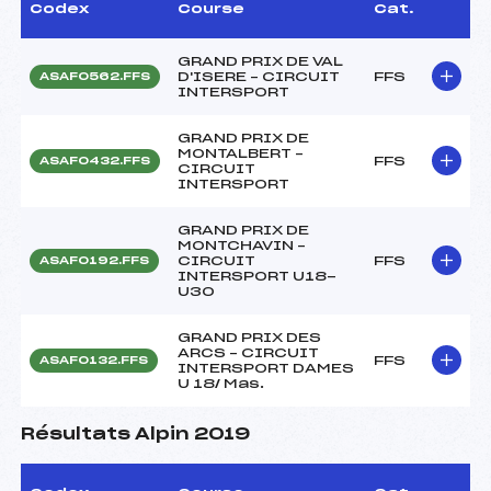
Codex
Course
Cat.
GRAND PRIX DE VAL
D'ISERE – CIRCUIT
FFS
ASAF0562.FFS
INTERSPORT
GRAND PRIX DE
MONTALBERT –
FFS
ASAF0432.FFS
CIRCUIT
INTERSPORT
GRAND PRIX DE
MONTCHAVIN –
CIRCUIT
FFS
ASAF0192.FFS
INTERSPORT U18-
U30
GRAND PRIX DES
ARCS – CIRCUIT
FFS
ASAF0132.FFS
INTERSPORT DAMES
U 18/ Mas.
Résultats Alpin 2019