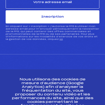
Inscription
En cliquant sur « inscription », j’autorise la FFS à utiliser mon
adresse email pour m’envoyer périodiquement la newsletter
de la FFS, qui peut contenir des offres commerciales et
promotionnelles de la FFS ou de ses partenaires. Pour plus
d’informations sur les modalités d’exercice de vos droits et
la gestion de vos données, cliquez
ici
CONTACT
Nous utilisons des cookies de
ESPACE PRESSE
mesure d’audience (Google
Analytics) afin d’analyser la
fréquentation du site, vous
Ressources
proposer du contenu vidéo et les
performances du site, ainsi que des
Pass’Neige
cookies permettant le
Projet sportif fédéral