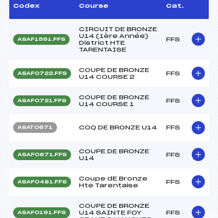
Codex
Course
Cat.
CIRCUIT DE BRONZE
U14 (1ère Année)
FFS
ASAF1591.FFS
District HTE
TARENTAISE
COUPE DE BRONZE
FFS
ASAF0722.FFS
U14 COURSE 2
COUPE DE BRONZE
FFS
ASAF0721.FFS
U14 COURSE 1
COQ DE BRONZE U14
FFS
ASAT0671
COUPE DE BRONZE
FFS
ASAF0671.FFS
U14
Coupe dE Bronze
FFS
ASAF0481.FFS
Hte Tarentaise
COUPE DE BRONZE
U14 SAINTE FOY
FFS
ASAF0191.FFS