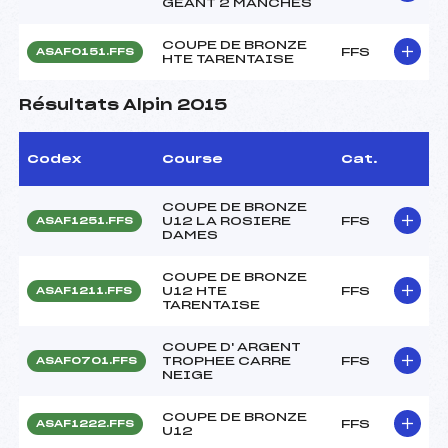
GEANT 2 MANCHES
COUPE DE BRONZE
FFS
ASAF0151.FFS
HTE TARENTAISE
Résultats Alpin 2015
Codex
Course
Cat.
COUPE DE BRONZE
U12 LA ROSIERE
FFS
ASAF1251.FFS
DAMES
COUPE DE BRONZE
U12 HTE
FFS
ASAF1211.FFS
TARENTAISE
COUPE D' ARGENT
TROPHEE CARRE
FFS
ASAF0701.FFS
NEIGE
COUPE DE BRONZE
FFS
ASAF1222.FFS
U12