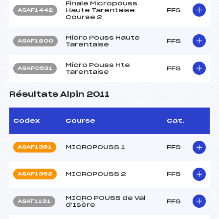
Finale Micropouss
Haute Tarentaise
FFS
ASAF1442
Course 2
Micro Pouss Haute
FFS
ASAF1800
Tarentaise
Micro Pouss Hte
FFS
ASAF0531
Tarentaise
Résultats Alpin 2011
Codex
Course
Cat.
MICROPOUSS 1
FFS
ASAF1361
MICROPOUSS 2
FFS
ASAF1362
MICRO POUSS de Val
FFS
ASAT1191
d'Isère