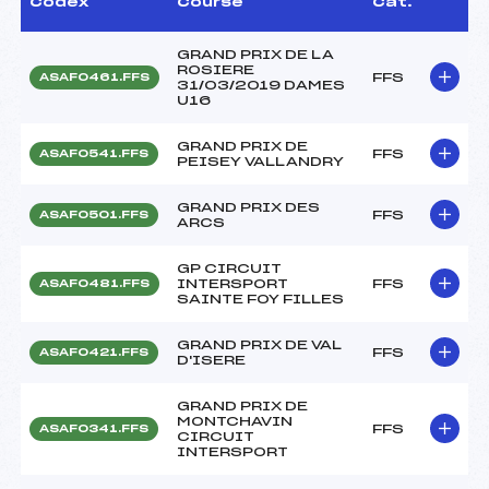
Codex
Course
Cat.
GRAND PRIX DE LA
ROSIERE
FFS
ASAF0461.FFS
31/03/2019 DAMES
U16
GRAND PRIX DE
FFS
ASAF0541.FFS
PEISEY VALLANDRY
GRAND PRIX DES
FFS
ASAF0501.FFS
ARCS
GP CIRCUIT
INTERSPORT
FFS
ASAF0481.FFS
SAINTE FOY FILLES
GRAND PRIX DE VAL
FFS
ASAF0421.FFS
D'ISERE
GRAND PRIX DE
MONTCHAVIN
FFS
ASAF0341.FFS
CIRCUIT
INTERSPORT