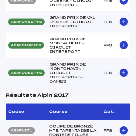
D'ISERE – CIRCUIT
FFS
ASAF0491
INTERSPORT
GRAND PRIX DE VAL
D'ISERE – CIRCUIT
FFS
ASAF0492.FFS
INTERSPORT
GRAND PRIX DE
MONTALBERT –
FFS
ASAF0192.FFS
CIRCUIT
INTERSPORT
GRAND PRIX DE
MONTCHAVIN –
CIRCUIT
FFS
ASAF0092.FFS
INTERSPORT-
DAMES
Résultats Alpin 2017
Codex
Course
Cat.
COUPE DE BRONZE
HTE TARENTAISE LA
FFS
ASAF1371
ROSIERE FILLES