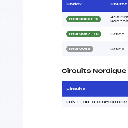
Codex
Course
41e Gra
FMBF0085.FFS
Rochoi
Grand P
FMBF0067.FFS
Grand P
FMBF0066
Circuits Nordiqu
Circuits
FOND – CRITERIUM DU CO