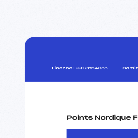
Licence :
FFS2654355
Comit
Points Nordique F