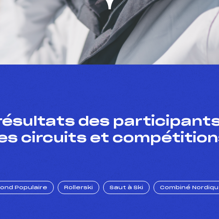
résultats des participants
es circuits et compétition
Fond Populaire
Rollerski
Saut à Ski
Combiné Nordiq