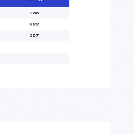
365
222
257