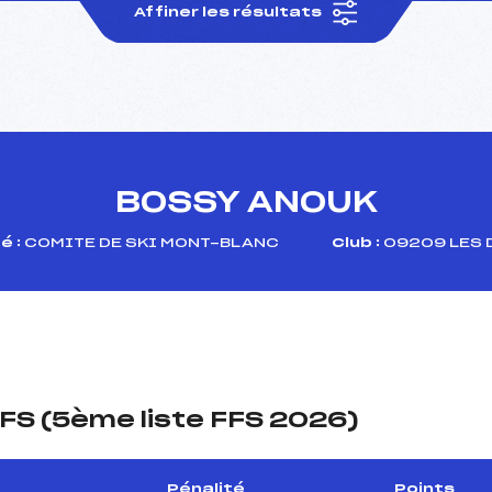
Affiner les résultats
BOSSY ANOUK
é :
COMITE DE SKI MONT-BLANC
Club :
09209 LES 
FS (5ème liste FFS 2026)
Pénalité
Points