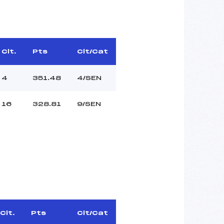
Clt.
Pts
Clt/Cat
4
351.48
4/SEN
16
328.81
9/SEN
Clt.
Pts
Clt/Cat