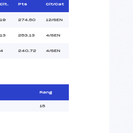
Clt.
Pts
Clt/Cat
19
274.50
12/SEN
13
253.13
4/SEN
4
240.72
4/SEN
Rang
15