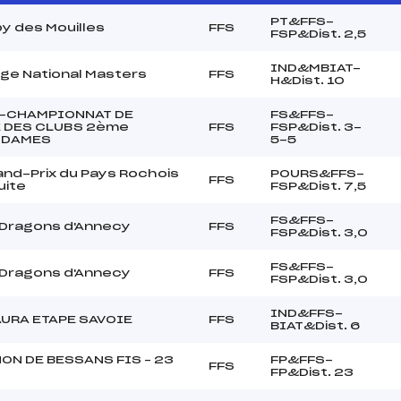
PT&FFS-
y des Mouilles
FFS
FSP&Dist. 2,5
IND&MBIAT-
ge National Masters
FFS
H&Dist. 10
-CHAMPIONNAT DE
FS&FFS-
 DES CLUBS 2ème
FFS
FSP&Dist. 3-
n DAMES
5-5
nd-Prix du Pays Rochois
POURS&FFS-
FFS
uite
FSP&Dist. 7,5
FS&FFS-
 Dragons d'Annecy
FFS
FSP&Dist. 3,0
FS&FFS-
 Dragons d'Annecy
FFS
FSP&Dist. 3,0
IND&FFS-
AURA ETAPE SAVOIE
FFS
BIAT&Dist. 6
ON DE BESSANS FIS – 23
FP&FFS-
FFS
FP&Dist. 23