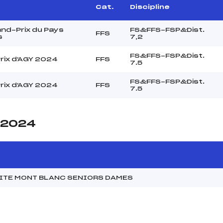
Cat.
Discipline
nd-Prix du Pays
FS&FFS-FSP&Dist.
FFS
s
7,2
FS&FFS-FSP&Dist.
rix d'AGY 2024
FFS
7.5
FS&FFS-FSP&Dist.
rix d'AGY 2024
FFS
7.5
e 2024
MITE MONT BLANC SENIORS DAMES