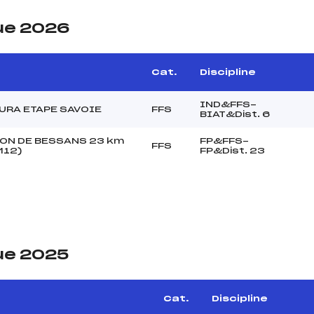
ue 2026
Cat.
Discipline
IND&FFS-
URA ETAPE SAVOIE
FFS
BIAT&Dist. 6
ON DE BESSANS 23 km
FP&FFS-
FFS
M12)
FP&Dist. 23
ue 2025
Cat.
Discipline