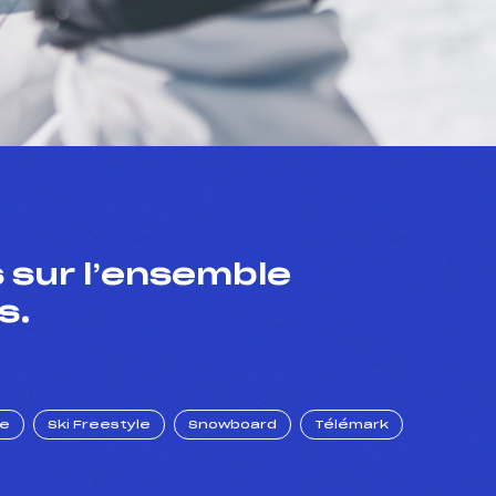
 sur l’ensemble
s.
ue
Ski Freestyle
Snowboard
Télémark