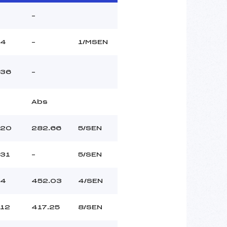
–
4
–
1/MSEN
36
–
Abs
20
282.66
5/SEN
31
–
5/SEN
4
452.03
4/SEN
12
417.25
8/SEN