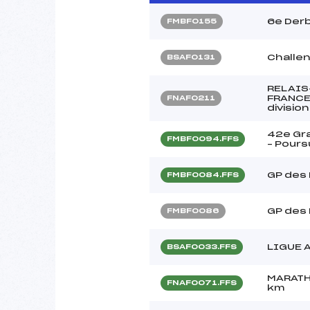
6e Derb
FMBF0155
Challen
BSAF0131
RELAIS
FRANCE
FNAF0211
divisio
42e Gra
FMBF0094.FFS
– Pours
GP des
FMBF0084.FFS
GP des
FMBF0086
LIGUE 
BSAF0033.FFS
MARATH
FNAF0071.FFS
km