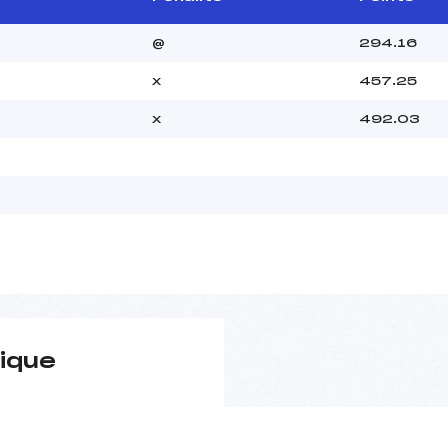
@
294.16
x
457.25
x
492.03
ique