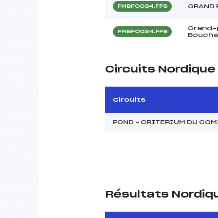
GRAND 
FMBF0034.FFS
Grand-p
FMBF0024.FFS
Bouche
Circuits Nordiqu
Circuits
FOND – CRITERIUM DU CO
Résultats Nordiq