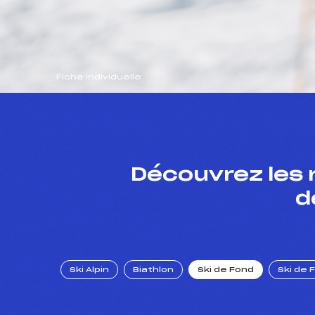
Fiche individuelle
Découvrez les 
d
Ski Alpin
Biathlon
Ski de Fond
Ski de 