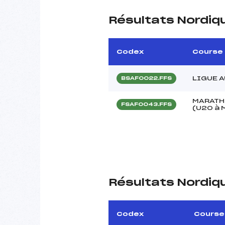
Résultats Nordiq
Codex
Course
LIGUE A
BSAF0022.FFS
MARATH
FSAF0043.FFS
(U20 à 
Résultats Nordiq
Codex
Course