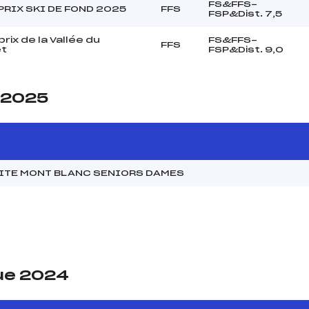
FS&FFS-
PRIX SKI DE FOND 2025
FFS
FSP&Dist. 7,5
rix de la Vallée du
FS&FFS-
FFS
t
FSP&Dist. 9,0
e 2025
MITE MONT BLANC SENIORS DAMES
ue 2024