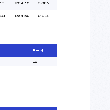
17
234.19
5/SEN
18
254.59
9/SEN
Rang
12