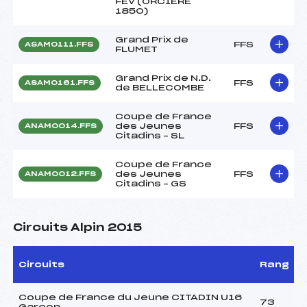
FEV (ORCIERE
1850)
Grand Prix de
FFS
ASAM0111.FFS
FLUMET
Grand Prix de N.D.
FFS
ASAM0161.FFS
de BELLECOMBE
Coupe de France
des Jeunes
FFS
ANAM0014.FFS
Citadins – SL
Coupe de France
des Jeunes
FFS
ANAM0012.FFS
Citadins – GS
Circuits Alpin 2015
Circuits
Rang
Coupe de France du Jeune CITADIN U16
73
Garçon