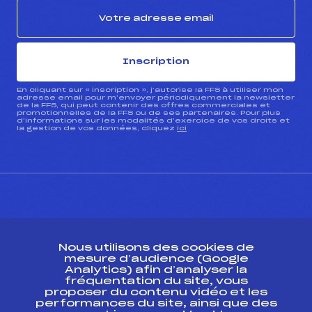
Inscription
En cliquant sur « inscription », j’autorise la FFS à utiliser mon
adresse email pour m’envoyer périodiquement la newsletter
de la FFS, qui peut contenir des offres commerciales et
promotionnelles de la FFS ou de ses partenaires. Pour plus
d’informations sur les modalités d’exercice de vos droits et
la gestion de vos données, cliquez
ici
CONTACT
Nous utilisons des cookies de
ESPACE PRESSE
mesure d’audience (Google
Analytics) afin d’analyser la
fréquentation du site, vous
Ressources
proposer du contenu vidéo et les
performances du site, ainsi que des
Pass’Neige