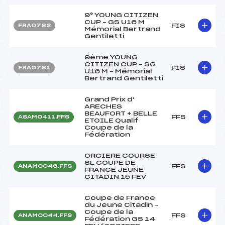
9° YOUNG CITIZEN
CUP – GS U16 M
FIS
FRA0782
Mémorial Bertrand
Gentiletti
9ème YOUNG
CITIZEN CUP – SG
FIS
FRA0781
U16 M – Mémorial
Bertrand Gentiletti
Grand Prix d'
ARECHES
BEAUFORT + BELLE
FFS
ASAM0411.FFS
ETOILE Qualif
Coupe de la
Fédération
ORCIERE COURSE
SL COUPE DE
FFS
ANAM0046.FFS
FRANCE JEUNE
CITADIN 15 FEV
Coupe de France
du Jeune Citadin –
Coupe de la
FFS
ANAM0044.FFS
Fédération GS 14