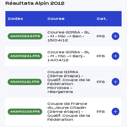
Résultats Alpin 2012
Codex
Course
Cat.
Course GIRSA – SL
– M – Mic -> Ben –
FFS
ANAM0243.FFS
15/04/12
Course GIRSA – SL
– M – Mic -> Benj –
FFS
ANAM0241.FFS
14/04/12
Coupe GIRSA
(3ème étape) –
Qualif. Coupe de la
FFS
ANAM0121.FFS
Fédération
Microbes -
>Benjamins
Coupe de France
du Jeune Citadin
(2ème étape) –
FFS
ANAM0103.FFS
Qualif. Coupe de la
Fédération