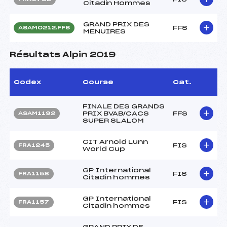
Citadin Hommes
GRAND PRIX DES
FFS
ASAM0212.FFS
MENUIRES
Résultats Alpin 2019
Codex
Course
Cat.
FINALE DES GRANDS
PRIX BVAB/CACS
FFS
ASAM1192
SUPER SLALOM
CIT Arnold Lunn
FIS
FRA1245
World Cup
GP International
FIS
FRA1158
Citadin hommes
GP International
FIS
FRA1157
Citadin hommes
GRAND PRIX DE