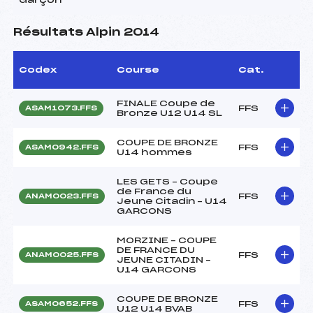
Résultats Alpin 2014
Codex
Course
Cat.
FINALE Coupe de
FFS
ASAM1073.FFS
Bronze U12 U14 SL
COUPE DE BRONZE
FFS
ASAM0942.FFS
U14 hommes
LES GETS – Coupe
de France du
FFS
ANAM0023.FFS
Jeune Citadin – U14
GARCONS
MORZINE – COUPE
DE FRANCE DU
FFS
ANAM0025.FFS
JEUNE CITADIN –
U14 GARCONS
COUPE DE BRONZE
FFS
ASAM0652.FFS
U12 U14 BVAB