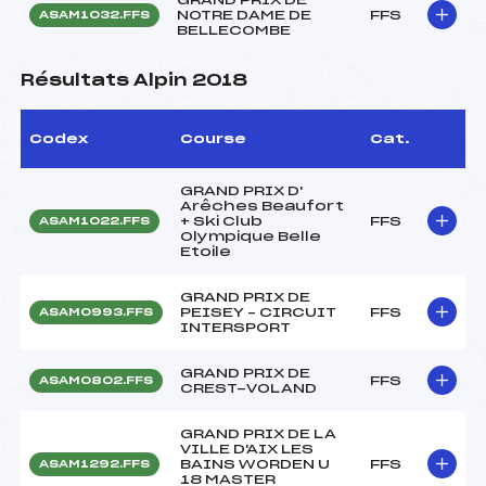
NOTRE DAME DE
FFS
ASAM1032.FFS
BELLECOMBE
Résultats Alpin 2018
Codex
Course
Cat.
GRAND PRIX D'
Arêches Beaufort
+ Ski Club
FFS
ASAM1022.FFS
Olympique Belle
Etoile
GRAND PRIX DE
PEISEY – CIRCUIT
FFS
ASAM0993.FFS
INTERSPORT
GRAND PRIX DE
FFS
ASAM0802.FFS
CREST-VOLAND
GRAND PRIX DE LA
VILLE D'AIX LES
BAINS WORDEN U
FFS
ASAM1292.FFS
18 MASTER