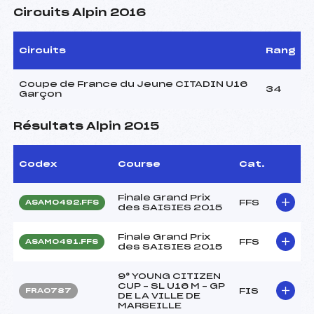
Circuits Alpin 2016
Circuits
Rang
Coupe de France du Jeune CITADIN U16
34
Garçon
Résultats Alpin 2015
Codex
Course
Cat.
Finale Grand Prix
FFS
ASAM0492.FFS
des SAISIES 2015
Finale Grand Prix
FFS
ASAM0491.FFS
des SAISIES 2015
9° YOUNG CITIZEN
CUP – SL U16 M – GP
FIS
FRA0787
DE LA VILLE DE
MARSEILLE