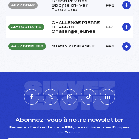
Grand Prix des
Sports d'Hiver
FFS
AFZM0042
Foréziens
CHALLENGE PIERRE
CHARRIN
FFS
ALYT0012.FFS
Challenge jeunes
GIRSA AUVERGNE
FFS
AAUM0033.FFS
SUIVEZ
L'ACTU
Abonnez-vous à notre newsletter
Recevez l’actualité de la FFS, des clubs et des Équipes
de France.