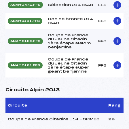
Sélection U14 BVAB
FFS
ASAM0441.FFS
Coq de bronze U14
FFS
ASAM0181.FFS
BVAB
Coupe de France
du Jeune Citadin
FFS
ANAM0185.FFS
1ère étape slalom
benjamins
Coupe de France
du Jeune Citadin
FFS
ANAM0181.FFS
1ère étape super
geant benjamins
Circuits Alpin 2013
Circuits
Rang
Coupe de France Citadins U14 HOMMES
29