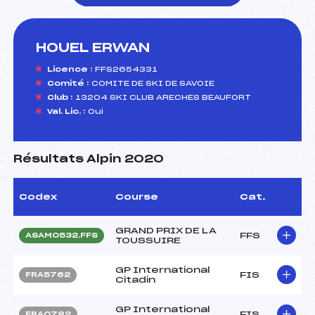
HOUEL ERWAN
foi(s) le ski
Licence :
FFS2654331
Comité :
COMITE DE SKI DE SAVOIE
Club :
13204 SKI CLUB ARECHES BEAUFORT
Val. Lic. :
Oui
Résultats Alpin 2020
Codex
Course
Cat.
GRAND PRIX DE LA
FFS
ASAM0532.FFS
TOUSSUIRE
GP International
FIS
FRA5762
Citadin
GP International
FIS
FRA0782