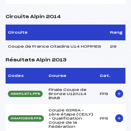
Circuits Alpin 2014
Circuits
Rang
Coupe de France Citadins U14 HOMMES
29
Résultats Alpin 2013
Codex
Course
Cat.
Finale Coupe de
Bronze U12/U14
FFS
ASAM1371.FFS
BVAB
Coupe GIRSA –
1ère étape (CE/LY)
– Qualification
FFS
ANAM0205.FFS
Coupe de la
Fédération