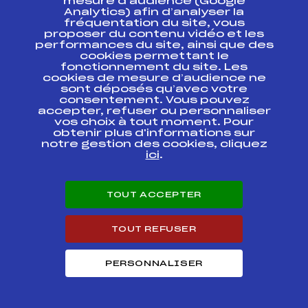
mesure d’audience (Google
2 of 8)
Analytics) afin d’analyser la
fréquentation du site, vous
proposer du contenu vidéo et les
COUPE DU MONDE
performances du site, ainsi que des
KO SPRINT FINAL
FFS
FIS0047
cookies permettant le
(Tour de Ski Stage
fonctionnement du site. Les
1 of 8)
cookies de mesure d’audience ne
sont déposés qu’avec votre
COUPE DU MONDE
consentement. Vous pouvez
(Tour de Ski Stage
FFS
FIS0046.FFS
accepter, refuser ou personnaliser
1 of 8)
vos choix à tout moment. Pour
obtenir plus d'informations sur
notre gestion des cookies, cliquez
COUPE DU MONDE
FFS
FIS0033.FFS
ici
.
COUPE DU MONDE
FFS
FIS0029.FFS
(Stage 3 of 3)
TOUT ACCEPTER
COUPE DU MONDE
FFS
FIS0027.FFS
TOUT REFUSER
(Stage 2 of 3)
COUPE DU MONDE
PERSONNALISER
KO SPRINT FINAL
FFS
FIS0024
(Stage 1 of 3)
COUPE DU MONDE