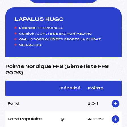
LAPALUS HUGO
foi(s) le ski
Licence :
FFS2654313
Comité :
COMITE DE SKI MONT-BLANC
Club :
09028 CLUB DES SPORTS LA CLUSAZ
Val. Lic. :
Oui
Points Nordique FFS (5ème liste FFS
2026)
Pénalité
Points
Fond
1.04
Fond Populaire
@
433.53