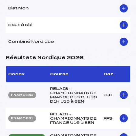
Biathlon
Saut à Ski
Combiné Nordique
Résultats Nordique 2026
Codex
Course
Cat.
RELAIS –
CHAMPIONNATS DE
FFS
FNAM0251
FRANCE DES CLUBS
D1H U15 à SEN
RELAIS –
CHAMPIONNATS DE
FFS
FNAM0231
FRANCE U16 à SEN
CHAMPIONNATS DE