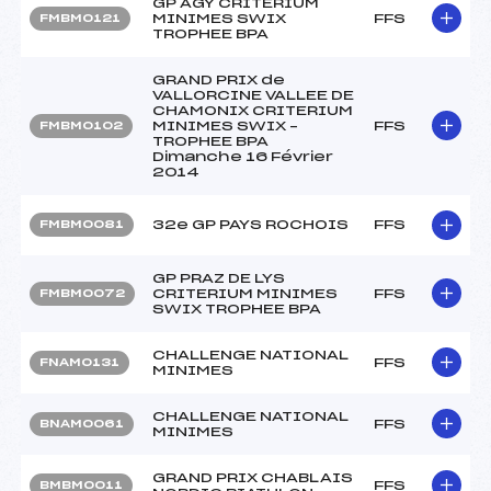
GP AGY CRITERIUM
MINIMES SWIX
FFS
FMBM0121
TROPHEE BPA
GRAND PRIX de
VALLORCINE VALLEE DE
CHAMONIX CRITERIUM
MINIMES SWIX –
FFS
FMBM0102
TROPHEE BPA
Dimanche 16 Février
2014
32e GP PAYS ROCHOIS
FFS
FMBM0081
GP PRAZ DE LYS
CRITERIUM MINIMES
FFS
FMBM0072
SWIX TROPHEE BPA
CHALLENGE NATIONAL
FFS
FNAM0131
MINIMES
CHALLENGE NATIONAL
FFS
BNAM0061
MINIMES
GRAND PRIX CHABLAIS
FFS
BMBM0011