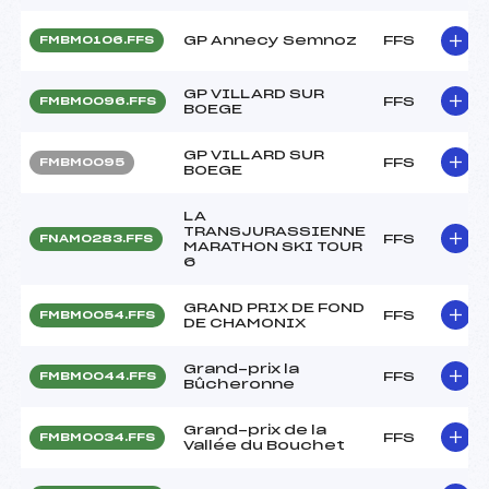
GP Annecy Semnoz
FFS
FMBM0106.FFS
GP VILLARD SUR
FFS
FMBM0096.FFS
BOEGE
GP VILLARD SUR
FFS
FMBM0095
BOEGE
LA
TRANSJURASSIENNE
FFS
FNAM0283.FFS
MARATHON SKI TOUR
6
GRAND PRIX DE FOND
FFS
FMBM0054.FFS
DE CHAMONIX
Grand-prix la
FFS
FMBM0044.FFS
Bûcheronne
Grand-prix de la
FFS
FMBM0034.FFS
Vallée du Bouchet