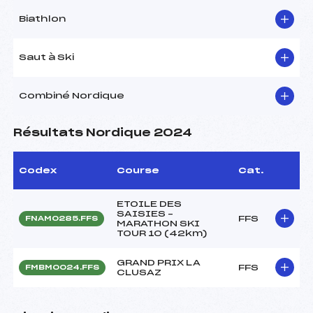
Biathlon
Saut à Ski
Combiné Nordique
Résultats Nordique 2024
Codex
Course
Cat.
ETOILE DES
SAISIES –
FFS
FNAM0285.FFS
MARATHON SKI
TOUR 10 (42km)
GRAND PRIX LA
FFS
FMBM0024.FFS
CLUSAZ