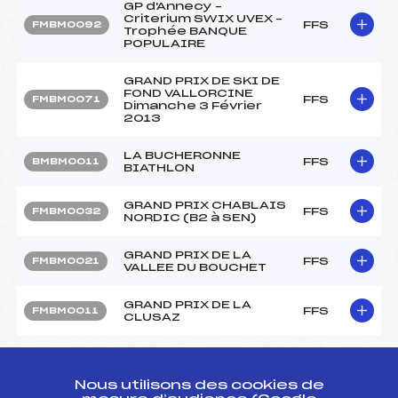
GP d'Annecy –
Criterium SWIX UVEX –
FFS
FMBM0092
Trophée BANQUE
POPULAIRE
GRAND PRIX DE SKI DE
FOND VALLORCINE
FFS
FMBM0071
Dimanche 3 Février
2013
LA BUCHERONNE
FFS
BMBM0011
BIATHLON
GRAND PRIX CHABLAIS
FFS
FMBM0032
NORDIC (B2 à SEN)
GRAND PRIX DE LA
FFS
FMBM0021
VALLEE DU BOUCHET
GRAND PRIX DE LA
FFS
FMBM0011
CLUSAZ
Circuits Nordique 2013
Nous utilisons des cookies de