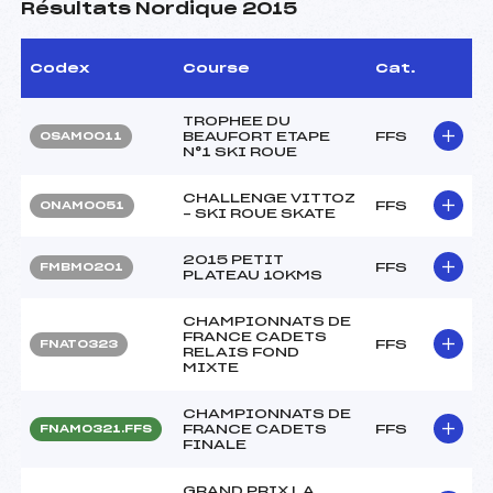
Résultats Nordique 2015
Codex
Course
Cat.
TROPHEE DU
BEAUFORT ETAPE
FFS
OSAM0011
N°1 SKI ROUE
CHALLENGE VITTOZ
FFS
ONAM0051
– SKI ROUE SKATE
2015 PETIT
FFS
FMBM0201
PLATEAU 10KMS
CHAMPIONNATS DE
FRANCE CADETS
FFS
FNAT0323
RELAIS FOND
MIXTE
CHAMPIONNATS DE
FRANCE CADETS
FFS
FNAM0321.FFS
FINALE
GRAND PRIX LA