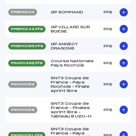
GP SOMMAND
FFS
FMBM0104
GP VILLARD SUR
FFS
FMBM0144.FFS
BOEGE
GP ANNECY
FFS
FMBM0095.FFS
DRAGONS
Course Nationale
FFS
FNAM0452.FFS
Pays Rochois
SNT3 Coupe de
France – Pays
FFS
FNAM0093
Rochois – Finale
sprint libre
SNT3 Coupe de
France – Finales
FFS
FNAM0098
sprint libre –
tableau B U20-H
SNT3 Coupe de
France – Pays
FFS
FNAM0091.FFS