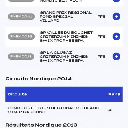
NORDIC BIATHLON
GRAND PRIX REGIONAL
FOND SPECIAL
FFS
FMBM0041
VILLARD
GP VALLEE DU BOUCHET
CRITERIUM MINIMES
FFS
FMBM0032
SWIX TROPHEE BPA
GP LA CLUSAZ
CRITERIUM MINIMES
FFS
FMBM0011
SWIX TROPHEE BPA
Circuits Nordique 2014
Circuits
Rang
FOND – CRITERIUM REGIONAL MT. BLANC
4
MIN. 2 GARCONS
Résultats Nordique 2013