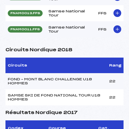
Samse National
FFS
FNAM0013.FFS
Tour
Samse National
FFS
FNAM0011.FFS
Tour
Circuits Nordique 2018
Circuits
Rang
FOND – MONT BLANC CHALLENGE U18
22
HOMMES
SAMSE SKI DE FOND NATIONAL TOUR U18
22
HOMMES
Résultats Nordique 2017
Codex
Course
Cat.