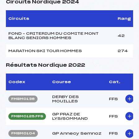
Circuits Nordique 2024
Circuits
Rang
FOND – CRITERIUM DU COMITE MONT
42
BLANC SENIORS HOMMES
MARATHON SKI TOUR HOMMES
274
Résultats Nordique 2022
Codex
Course
Cat.
DERBY DES
FFS
FMBM0136
MOUILLES
GP PRAZ DE
FFS
FMBM0125.FFS
LYS/SOMMAND
GP Annecy Semnoz
FFS
FMBM0104