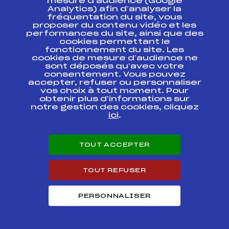
mesure d’audience (Google
Analytics) afin d’analyser la
Circuits
Rang
fréquentation du site, vous
proposer du contenu vidéo et les
performances du site, ainsi que des
FOND – CRITERIUM REGIONAL MT BLANC
cookies permettant le
5
2013 MINIMES 1 GARCONS
fonctionnement du site. Les
cookies de mesure d’audience ne
sont déposés qu’avec votre
Résultats Nordique 2012
consentement. Vous pouvez
accepter, refuser ou personnaliser
vos choix à tout moment. Pour
Codex
Course
Cat.
obtenir plus d'informations sur
notre gestion des cookies, cliquez
ici
.
2012 – RONDE ENFANT
FFS
FMBM0192
TOUT ACCEPTER
30e GRAND PRIX DU
FFS
FMBM0121
PAYS ROCHOIS
TOUT REFUSER
GP PRAZ-DE-LYS
SOMMAND (B2) / CHAL.
FFS
FMBM0111
MIN SWIX-UVEX-
PERSONNALISER
MADSHUS
GRAND PRIX LA
BUCHERONNE (AVEC