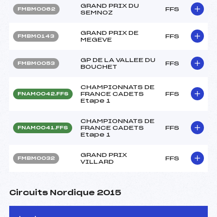
GRAND PRIX DU
FFS
FMBM0062
SEMNOZ
GRAND PRIX DE
FFS
FMBM0143
MEGEVE
GP DE LA VALLEE DU
FFS
FMBM0053
BOUCHET
CHAMPIONNATS DE
FRANCE CADETS
FFS
FNAM0042.FFS
Etape 1
CHAMPIONNATS DE
FRANCE CADETS
FFS
FNAM0041.FFS
Etape 1
GRAND PRIX
FFS
FMBM0032
VILLARD
Circuits Nordique 2015