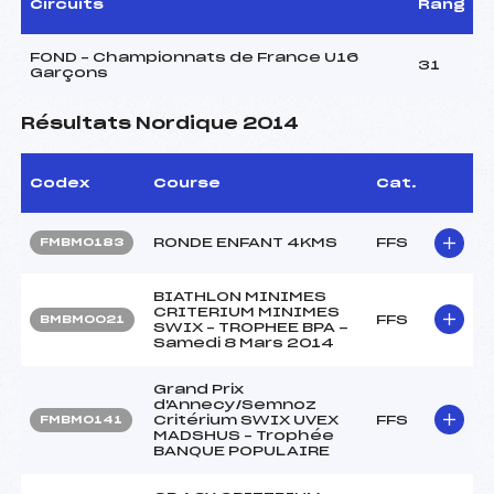
Circuits
Rang
FOND – Championnats de France U16
31
Garçons
Résultats Nordique 2014
Codex
Course
Cat.
RONDE ENFANT 4KMS
FFS
FMBM0183
BIATHLON MINIMES
CRITERIUM MINIMES
FFS
BMBM0021
SWIX – TROPHEE BPA -
Samedi 8 Mars 2014
Grand Prix
d'Annecy/Semnoz
Critérium SWIX UVEX
FFS
FMBM0141
MADSHUS – Trophée
BANQUE POPULAIRE