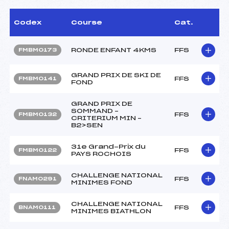
Codex
Course
Cat.
RONDE ENFANT 4KMS
FFS
FMBM0173
GRAND PRIX DE SKI DE
FFS
FMBM0141
FOND
GRAND PRIX DE
SOMMAND –
FFS
FMBM0132
CRITERIUM MIN –
B2>SEN
31e Grand-Prix du
FFS
FMBM0122
PAYS ROCHOIS
CHALLENGE NATIONAL
FFS
FNAM0291
MINIMES FOND
CHALLENGE NATIONAL
FFS
BNAM0111
MINIMES BIATHLON