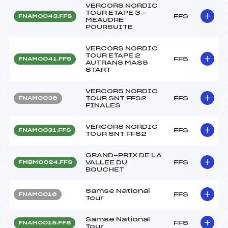
VERCORS NORDIC
TOUR ETAPE 3 –
FFS
FNAM0043.FFS
MEAUDRE
POURSUITE
VERCORS NORDIC
TOUR ETAPE 2
FFS
FNAM0041.FFS
AUTRANS MASS
START
VERCORS NORDIC
TOUR SNT FFS2
FFS
FNAM0036
FINALES
VERCORS NORDIC
FFS
FNAM0031.FFS
TOUR SNT FFS2
GRAND-PRIX DE LA
VALLEE DU
FFS
FMBM0024.FFS
BOUCHET
Samse National
FFS
FNAM0016
Tour
Samse National
FFS
FNAM0015.FFS
Tour