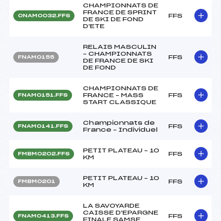
CHAMPIONNATS DE
FRANCE DE SPRINT
FFS
ONAM0032.FFS
DE SKI DE FOND
D'ETE
RELAIS MASCULIN
– CHAMPIONNATS
FFS
FNAM0155
DE FRANCE DE SKI
DE FOND
CHAMPIONNATS DE
FRANCE – MASS
FFS
FNAM0151.FFS
START CLASSIQUE
Championnats de
FFS
FNAM0141.FFS
France – Individuel
PETIT PLATEAU – 10
FFS
FMBM0202.FFS
KM
PETIT PLATEAU – 10
FFS
FMBM0201
KM
LA SAVOYARDE
CAISSE D'EPARGNE
FFS
FNAM0413.FFS
FINALE SAMSE