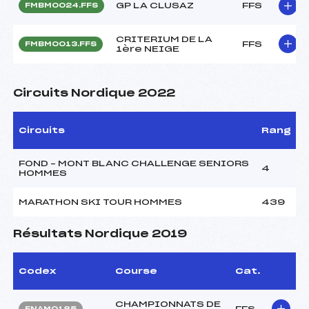
GP LA CLUSAZ
FFS
FMBM0024.FFS
CRITERIUM DE LA
FFS
FMBM0013.FFS
1ère NEIGE
Circuits Nordique 2022
Circuits
Rang
FOND – MONT BLANC CHALLENGE SENIORS
4
HOMMES
MARATHON SKI TOUR HOMMES
439
Résultats Nordique 2019
Codex
Course
Cat.
CHAMPIONNATS DE
FFS
FNAM0185