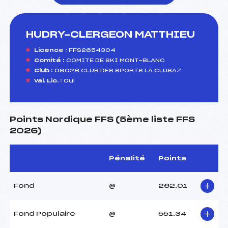
HUDRY-CLERGEON MATTHIEU
foi(s) le ski
Licence :
FFS2654304
Comité :
COMITE DE SKI MONT-BLANC
Club :
09028 CLUB DES SPORTS LA CLUSAZ
Val. Lic. :
Oui
Points Nordique FFS (5ème liste FFS
2026)
Pénalité
Points
Fond
@
262.01
Fond Populaire
@
551.34