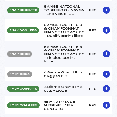
SAMSE NATIONAL
TOUR FFS 3 – Naves
FFS
FNAM0066.FFS
– Individuel CL
SAMSE TOUR FFS 3
& CHAMPIONNAT
FFS
FNAM0061.FFS
FRANCE U18 et U20
– Qualif. sprint libre
SAMSE TOUR FFS 3
& CHAMPIONNAT
FRANCE U18 et U20
FFS
FNAM0063
– Finales sprint
libre
43ième Grand Prix
FFS
FMBM0054
d'Agy 2018
43ième Grand Prix
FFS
FMBM0056.FFS
d'Agy 2018
GRAND PRIX DE
MEGEVE U18 A
FFS
FMBM0044.FFS
SENIORS