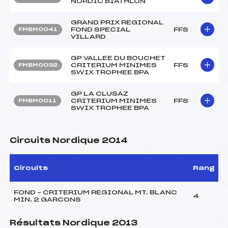
NORDIC BIATHLON
GRAND PRIX REGIONAL
FOND SPECIAL
FFS
FMBM0041
VILLARD
GP VALLEE DU BOUCHET
CRITERIUM MINIMES
FFS
FMBM0032
SWIX TROPHEE BPA
GP LA CLUSAZ
CRITERIUM MINIMES
FFS
FMBM0011
SWIX TROPHEE BPA
Circuits Nordique 2014
Circuits
Rang
FOND – CRITERIUM REGIONAL MT. BLANC
4
MIN. 2 GARCONS
Résultats Nordique 2013