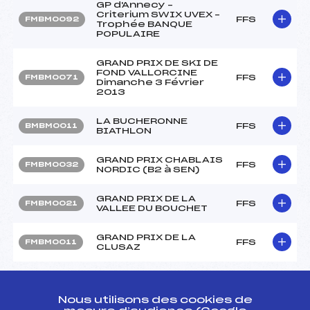
GP d'Annecy –
Criterium SWIX UVEX –
FFS
FMBM0092
Trophée BANQUE
POPULAIRE
GRAND PRIX DE SKI DE
FOND VALLORCINE
FFS
FMBM0071
Dimanche 3 Février
2013
LA BUCHERONNE
FFS
BMBM0011
BIATHLON
GRAND PRIX CHABLAIS
FFS
FMBM0032
NORDIC (B2 à SEN)
GRAND PRIX DE LA
FFS
FMBM0021
VALLEE DU BOUCHET
GRAND PRIX DE LA
FFS
FMBM0011
CLUSAZ
Circuits Nordique 2013
Nous utilisons des cookies de