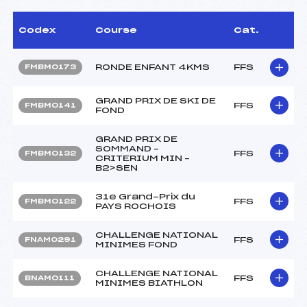
Codex
Course
Cat.
RONDE ENFANT 4KMS
FFS
FMBM0173
GRAND PRIX DE SKI DE
FFS
FMBM0141
FOND
GRAND PRIX DE
SOMMAND –
FFS
FMBM0132
CRITERIUM MIN –
B2>SEN
31e Grand-Prix du
FFS
FMBM0122
PAYS ROCHOIS
CHALLENGE NATIONAL
FFS
FNAM0291
MINIMES FOND
CHALLENGE NATIONAL
FFS
BNAM0111
MINIMES BIATHLON