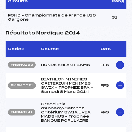
Circuits
Rang
FOND – Championnats de France U16
31
Garçons
Résultats Nordique 2014
Codex
Course
Cat.
RONDE ENFANT 4KMS
FFS
FMBM0183
BIATHLON MINIMES
CRITERIUM MINIMES
FFS
BMBM0021
SWIX – TROPHEE BPA -
Samedi 8 Mars 2014
Grand Prix
d'Annecy/Semnoz
Critérium SWIX UVEX
FFS
FMBM0141
MADSHUS – Trophée
BANQUE POPULAIRE