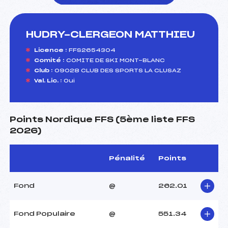
HUDRY-CLERGEON MATTHIEU
foi(s) le ski
Licence :
FFS2654304
Comité :
COMITE DE SKI MONT-BLANC
Club :
09028 CLUB DES SPORTS LA CLUSAZ
Val. Lic. :
Oui
Points Nordique FFS (5ème liste FFS
2026)
Pénalité
Points
Fond
@
262.01
Fond Populaire
@
551.34