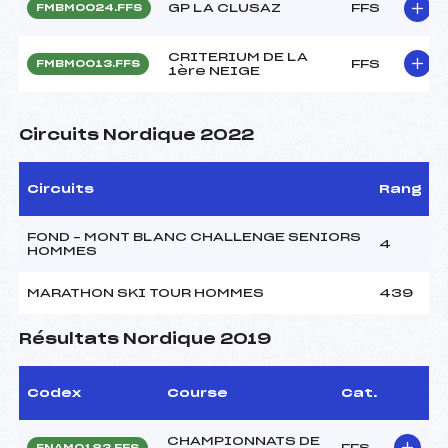
GP LA CLUSAZ
FFS
FMBM0024.FFS
CRITERIUM DE LA
FFS
FMBM0013.FFS
1ère NEIGE
Circuits Nordique 2022
Circuits
Rang
FOND – MONT BLANC CHALLENGE SENIORS
4
HOMMES
MARATHON SKI TOUR HOMMES
439
Résultats Nordique 2019
Codex
Course
Cat.
CHAMPIONNATS DE
FFS
FNAM0183.FFS