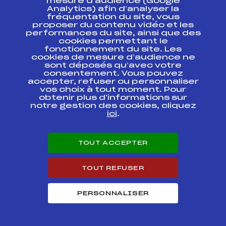
mesure d’audience (Google
Analytics) afin d’analyser la
Circuits
Rang
fréquentation du site, vous
proposer du contenu vidéo et les
performances du site, ainsi que des
FOND – CRITERIUM REGIONAL MT BLANC
cookies permettant le
5
2013 MINIMES 1 GARCONS
fonctionnement du site. Les
cookies de mesure d’audience ne
sont déposés qu’avec votre
Résultats Nordique 2012
consentement. Vous pouvez
accepter, refuser ou personnaliser
vos choix à tout moment. Pour
Codex
Course
Cat.
obtenir plus d'informations sur
notre gestion des cookies, cliquez
ici
.
2012 – RONDE ENFANT
FFS
FMBM0192
TOUT ACCEPTER
30e GRAND PRIX DU
FFS
FMBM0121
PAYS ROCHOIS
TOUT REFUSER
GP PRAZ-DE-LYS
SOMMAND (B2) / CHAL.
FFS
FMBM0111
MIN SWIX-UVEX-
PERSONNALISER
MADSHUS
GRAND PRIX LA
BUCHERONNE (AVEC