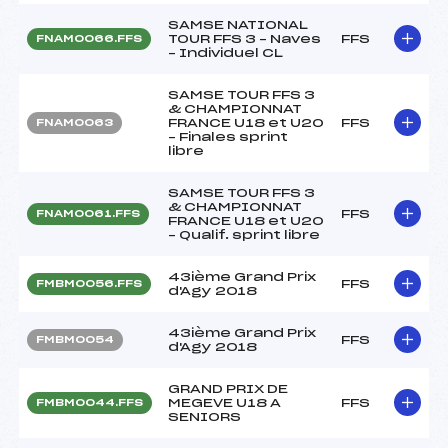
SAMSE NATIONAL
TOUR FFS 3 – Naves
FFS
FNAM0066.FFS
– Individuel CL
SAMSE TOUR FFS 3
& CHAMPIONNAT
FRANCE U18 et U20
FFS
FNAM0063
– Finales sprint
libre
SAMSE TOUR FFS 3
& CHAMPIONNAT
FFS
FNAM0061.FFS
FRANCE U18 et U20
– Qualif. sprint libre
43ième Grand Prix
FFS
FMBM0056.FFS
d'Agy 2018
43ième Grand Prix
FFS
FMBM0054
d'Agy 2018
GRAND PRIX DE
MEGEVE U18 A
FFS
FMBM0044.FFS
SENIORS