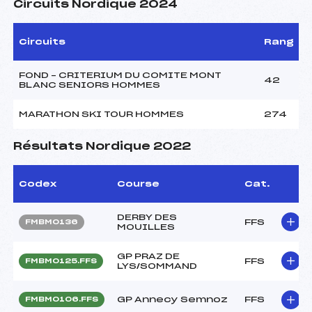
Circuits Nordique 2024
Circuits
Rang
FOND – CRITERIUM DU COMITE MONT
42
BLANC SENIORS HOMMES
MARATHON SKI TOUR HOMMES
274
Résultats Nordique 2022
Codex
Course
Cat.
DERBY DES
FFS
FMBM0136
MOUILLES
GP PRAZ DE
FFS
FMBM0125.FFS
LYS/SOMMAND
GP Annecy Semnoz
FFS
FMBM0106.FFS