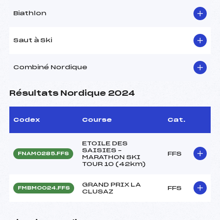
Biathlon
Saut à Ski
Combiné Nordique
Résultats Nordique 2024
Codex
Course
Cat.
ETOILE DES
SAISIES –
FFS
FNAM0285.FFS
MARATHON SKI
TOUR 10 (42km)
GRAND PRIX LA
FFS
FMBM0024.FFS
CLUSAZ