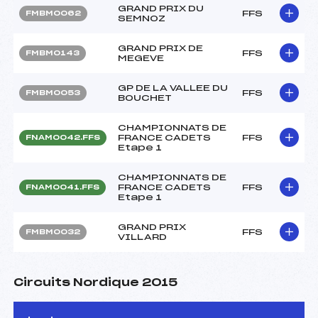
GRAND PRIX DU
FFS
FMBM0062
SEMNOZ
GRAND PRIX DE
FFS
FMBM0143
MEGEVE
GP DE LA VALLEE DU
FFS
FMBM0053
BOUCHET
CHAMPIONNATS DE
FRANCE CADETS
FFS
FNAM0042.FFS
Etape 1
CHAMPIONNATS DE
FRANCE CADETS
FFS
FNAM0041.FFS
Etape 1
GRAND PRIX
FFS
FMBM0032
VILLARD
Circuits Nordique 2015