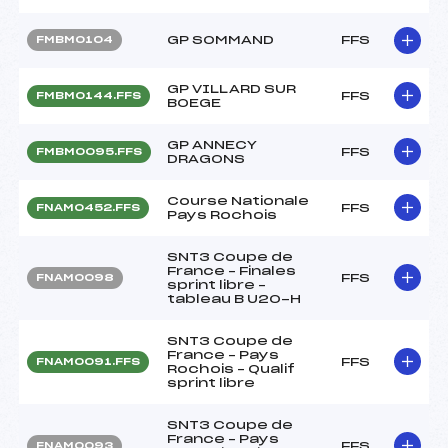
GP SOMMAND
FFS
FMBM0104
GP VILLARD SUR
FFS
FMBM0144.FFS
BOEGE
GP ANNECY
FFS
FMBM0095.FFS
DRAGONS
Course Nationale
FFS
FNAM0452.FFS
Pays Rochois
SNT3 Coupe de
France – Finales
FFS
FNAM0098
sprint libre –
tableau B U20-H
SNT3 Coupe de
France – Pays
FFS
FNAM0091.FFS
Rochois – Qualif
sprint libre
SNT3 Coupe de
France – Pays
FFS
FNAM0093