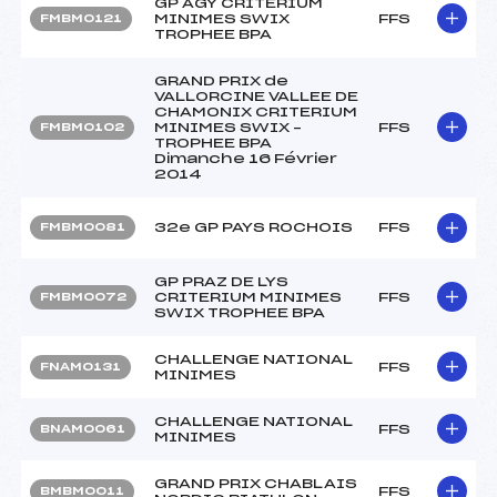
GP AGY CRITERIUM
MINIMES SWIX
FFS
FMBM0121
TROPHEE BPA
GRAND PRIX de
VALLORCINE VALLEE DE
CHAMONIX CRITERIUM
MINIMES SWIX –
FFS
FMBM0102
TROPHEE BPA
Dimanche 16 Février
2014
32e GP PAYS ROCHOIS
FFS
FMBM0081
GP PRAZ DE LYS
CRITERIUM MINIMES
FFS
FMBM0072
SWIX TROPHEE BPA
CHALLENGE NATIONAL
FFS
FNAM0131
MINIMES
CHALLENGE NATIONAL
FFS
BNAM0061
MINIMES
GRAND PRIX CHABLAIS
FFS
BMBM0011