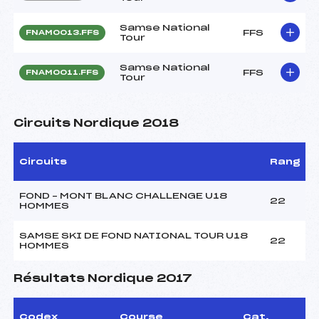
Samse National
FFS
FNAM0013.FFS
Tour
Samse National
FFS
FNAM0011.FFS
Tour
Circuits Nordique 2018
Circuits
Rang
FOND – MONT BLANC CHALLENGE U18
22
HOMMES
SAMSE SKI DE FOND NATIONAL TOUR U18
22
HOMMES
Résultats Nordique 2017
Codex
Course
Cat.