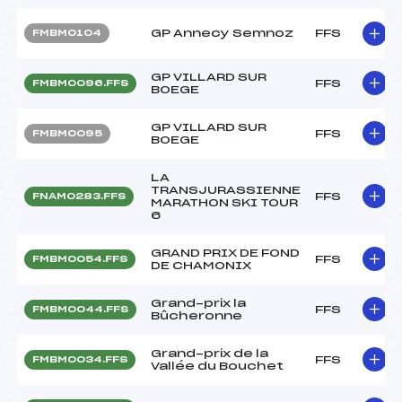
GP Annecy Semnoz
FFS
FMBM0104
GP VILLARD SUR
FFS
FMBM0096.FFS
BOEGE
GP VILLARD SUR
FFS
FMBM0095
BOEGE
LA
TRANSJURASSIENNE
FFS
FNAM0283.FFS
MARATHON SKI TOUR
6
GRAND PRIX DE FOND
FFS
FMBM0054.FFS
DE CHAMONIX
Grand-prix la
FFS
FMBM0044.FFS
Bûcheronne
Grand-prix de la
FFS
FMBM0034.FFS
Vallée du Bouchet