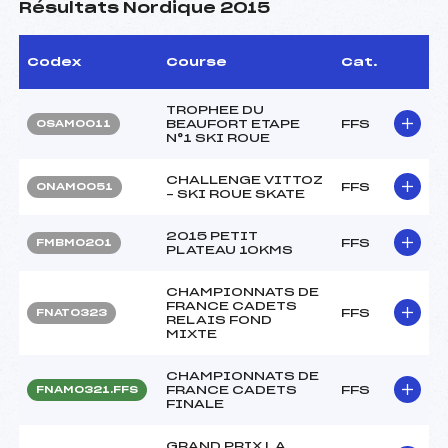
Résultats Nordique 2015
Codex
Course
Cat.
TROPHEE DU
BEAUFORT ETAPE
FFS
OSAM0011
N°1 SKI ROUE
CHALLENGE VITTOZ
FFS
ONAM0051
– SKI ROUE SKATE
2015 PETIT
FFS
FMBM0201
PLATEAU 10KMS
CHAMPIONNATS DE
FRANCE CADETS
FFS
FNAT0323
RELAIS FOND
MIXTE
CHAMPIONNATS DE
FRANCE CADETS
FFS
FNAM0321.FFS
FINALE
GRAND PRIX LA