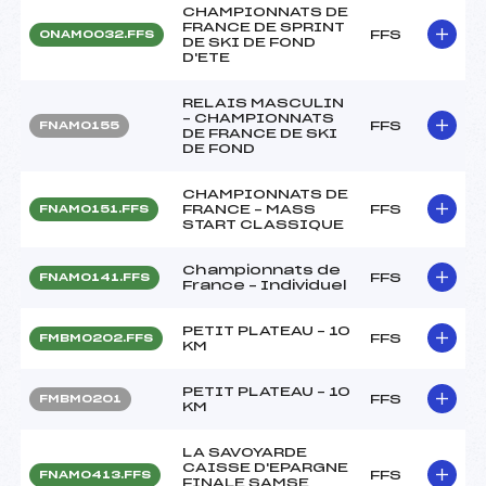
CHAMPIONNATS DE
FRANCE DE SPRINT
FFS
ONAM0032.FFS
DE SKI DE FOND
D'ETE
RELAIS MASCULIN
– CHAMPIONNATS
FFS
FNAM0155
DE FRANCE DE SKI
DE FOND
CHAMPIONNATS DE
FRANCE – MASS
FFS
FNAM0151.FFS
START CLASSIQUE
Championnats de
FFS
FNAM0141.FFS
France – Individuel
PETIT PLATEAU – 10
FFS
FMBM0202.FFS
KM
PETIT PLATEAU – 10
FFS
FMBM0201
KM
LA SAVOYARDE
CAISSE D'EPARGNE
FFS
FNAM0413.FFS
FINALE SAMSE